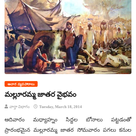
ఆచార వ్యవహారాలు
మల్లూరమ్మ జాతర వైభవం
వార్తా విభాగం
Tuesday, March 18, 2014
ఆదివారం మధ్యాహ్నం సిద్దల బోనాలు పట్టడంతో
ప్రారంభమైన మల్లూరమ్మ జాతర సోమవారం పగలు కనుల