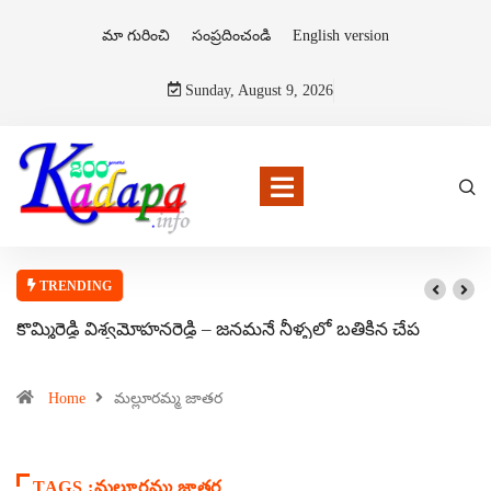
మా గురించి
సంప్రదించండి
English version
Sunday, August 9, 2026
TRENDING
కొమ్మిరెడ్డి విశ్వమోహనరెడ్డి – జనమనే నీళ్ళలో బతికిన చేప
Home
మల్లూరమ్మ జాతర
TAGS :మల్లూరమ్మ జాతర