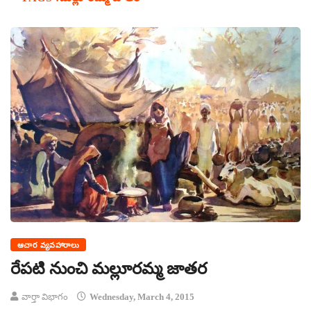
ఆచార వ్యవహారాలు
రేపటి నుంచి మల్లూరమ్మ జాతర
వార్తా విభాగం
Wednesday, March 4, 2015