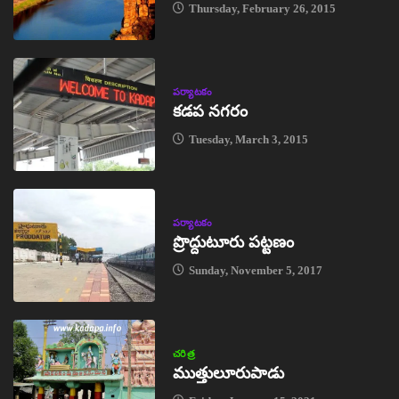
Thursday, February 26, 2015
పర్యాటకం
కడప నగరం
Tuesday, March 3, 2015
పర్యాటకం
ప్రొద్దుటూరు పట్టణం
Sunday, November 5, 2017
చరిత్ర
ముత్తులూరుపాడు