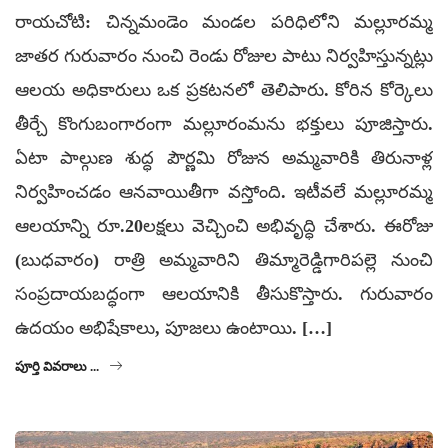
రాయచోటి: చిన్నమండెం మండల పరిధిలోని మల్లూరమ్మ
జాతర గురువారం నుంచి రెండు రోజుల పాటు నిర్వహిస్తున్నట్లు
ఆలయ అధికారులు ఒక ప్రకటనలో తెలిపారు. కోరిన కోర్కెలు
తీర్చే కొంగుబంగారంగా మల్లూరంమను భక్తులు పూజిస్తారు.
ఏటా పాల్గుణ శుద్ధ పౌర్ణమి రోజున అమ్మవారికి తిరునాళ్ల
నిర్వహించడం ఆనవాయితీగా వస్తోంది. ఇటీవలే మల్లూరమ్మ
ఆలయాన్ని రూ.20లక్షలు వెచ్చించి అభివృద్ధి చేశారు. ఈరోజు
(బుధవారం) రాత్రి అమ్మవారిని తిమ్మారెడ్డిగారిపల్లె నుంచి
సంప్రదాయబద్ధంగా ఆలయానికి తీసుకొస్తారు. గురువారం
ఉదయం అభిషేకాలు, పూజలు ఉంటాయి. […]
పూర్తి వివరాలు ...