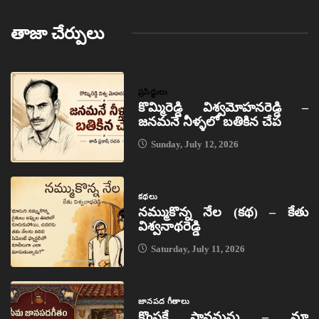
తాజా చేర్పులు
ప్రసిద్ధులు
కొమ్మిరెడ్డి విశ్వమోహనరెడ్డి –
జనమనే నీళ్ళలో బతికిన చేప
Sunday, July 12, 2026
కథలు
నమ్ముకొన్న నేల (కథ) – కేతు
విశ్వనాథరెడ్డి
Saturday, July 11, 2026
జానపద గీతాలు
కొంపకే సావమను – మా