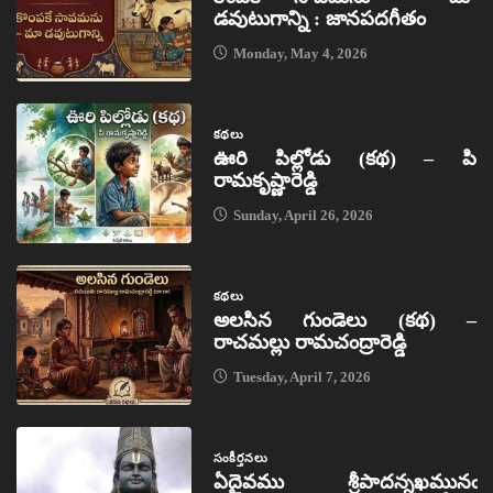
డవుటుగాన్ని : జానపదగీతం
Monday, May 4, 2026
కథలు
ఊరి పిల్లోడు (కథ) – పి
రామకృష్ణారెడ్డి
Sunday, April 26, 2026
కథలు
అలసిన గుండెలు (కథ) –
రాచమల్లు రామచంద్రారెడ్డి
Tuesday, April 7, 2026
సంకీర్తనలు
ఏదైవము శ్రీపాదన్నఖమునఁ