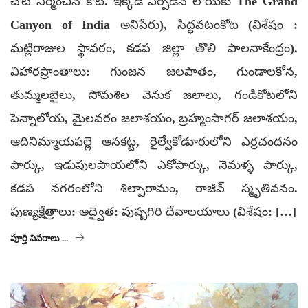
చోట నిర్మించిన కోట. ఇక్కడ ఏర్పడిన లోయకు The Grand
Canyon of India అనిపేరు), సిద్ధవటంకోట (విశేషం :
మట్లిరాజుల స్థావరం, కడప జిల్లా తొలి పాలనాకేంద్రం).
విహారప్రాంతాలు: గుంజన జలపాతం, గుండాలకోన,
తుమ్మలబైలు, సోమశిల వెనుక జలాలు, గండికోటలోని
పెన్నాలోయ, మైలవరం జలాశయం, బ్రహ్మంసాగర్ జలాశయం,
ఆదినిమ్మాయపల్లె ఆనకట్ట, రైల్వేకోడూరులోని ఎర్రచందనం
పార్కు, ఇడుపులపాయలోని ఎకోపార్కు, నెమళ్ళ పార్కు,
కడప నగరంలోని శిల్పారామం, రాజీవ్ స్మృతివనం.
పుణ్యక్షేత్రాలు: అద్వైత: పుష్పగిరి దేవాలయాలు (విశేషం: […]
పూర్తి వివరాలు ...