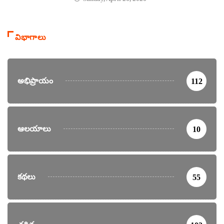
విభాగాలు
అభిప్రాయం
112
ఆలయాలు
10
కథలు
55