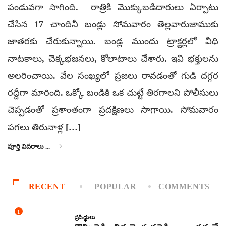
పండువగా సాగింది. రాత్రికి మొక్కుబడిదారులు ఏర్పాటు
చేసిన 17 చాందినీ బండ్లు సోమవారం తెల్లవారుజాముకు
జాతరకు చేరుకున్నాయి. బండ్ల ముందు ట్రాక్టర్లలో వీధి
నాటకాలు, చెక్కభజనలు, కోలాటాలు చేశారు. ఇవి భక్తులను
అలరించాయి. వేల సంఖ్యలో ప్రజలు రావడంతో గుడి దగ్గర
రద్దీగా మారింది. ఒక్కో బండికి ఒక చుట్టే తిరగాలని పోలీసులు
చెప్పడంతో ప్రశాంతంగా ప్రదక్షిణలు సాగాయి. సోమవారం
పగలు తిరునాళ్ల […]
పూర్తి వివరాలు ...
RECENT
POPULAR
COMMENTS
1
ప్రసిద్ధులు