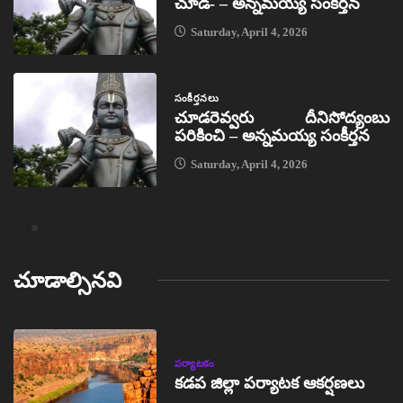
చూడ- – అన్నమయ్య సంకీర్తన
Saturday, April 4, 2026
సంకీర్తనలు
చూడరెవ్వరు దీనిసోద్యంబు
పరికించి – అన్నమయ్య సంకీర్తన
Saturday, April 4, 2026
చూడాల్సినవి
పర్యాటకం
కడప జిల్లా పర్యాటక ఆకర్షణలు