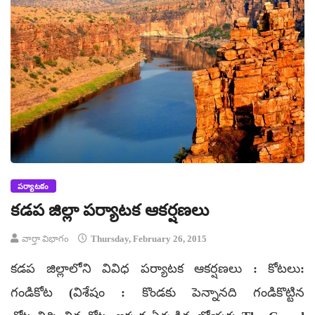
పర్యాటకం
కడప జిల్లా పర్యాటక ఆకర్షణలు
వార్తా విభాగం
Thursday, February 26, 2015
కడప జిల్లాలోని వివిధ పర్యాటక ఆకర్షణలు : కోటలు:
గండికోట (విశేషం : కొండకు పెన్నానది గండికొట్టిన