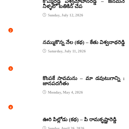
కొమ్మిరెడ్డి విశ్వమోహనరెడ్డి – జనమనే
నీళ్ళలో బతికిన చేప
Sunday, July 12, 2026
2
కథలు
నమ్ముకొన్న నేల (కథ) – కేతు విశ్వనాథరెడ్డి
Saturday, July 11, 2026
3
జానపద గీతాలు
కొంపకే సావమను – మా డవుటుగాన్ని :
జానపదగీతం
Monday, May 4, 2026
4
కథలు
ఊరి పిల్లోడు (కథ) – పి రామకృష్ణారెడ్డి
Sunday, April 26, 2026