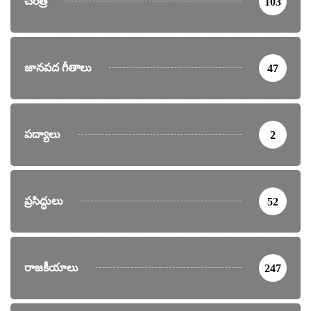
చరిత్ర
103
జానపద గీతాలు
47
పద్యాలు
2
ప్రసిద్ధులు
52
రాజకీయాలు
247