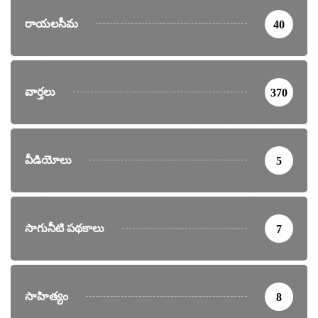
రాయలసీమ
40
వార్తలు
370
వీడియోలు
5
సాగునీటి పథకాలు
7
సాహిత్యం
8