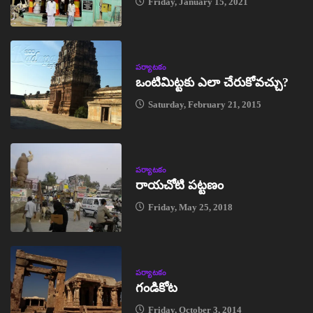
Friday, January 15, 2021
పర్యాటకం
ఒంటిమిట్టకు ఎలా చేరుకోవచ్చు?
Saturday, February 21, 2015
పర్యాటకం
రాయచోటి పట్టణం
Friday, May 25, 2018
పర్యాటకం
గండికోట
Friday, October 3, 2014