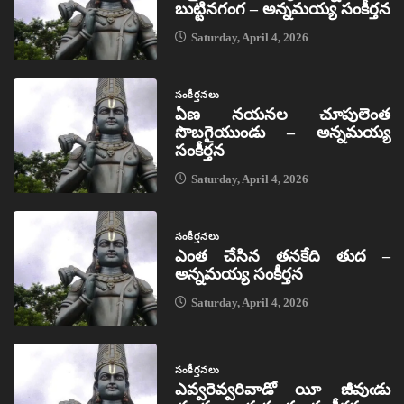
బుట్టినగంగ – అన్నమయ్య సంకీర్తన
Saturday, April 4, 2026
సంకీర్తనలు
ఏణ నయనల చూపులెంత
సొబగైయుండు – అన్నమయ్య
సంకీర్తన
Saturday, April 4, 2026
సంకీర్తనలు
ఎంత చేసిన తనకేది తుద –
అన్నమయ్య సంకీర్తన
Saturday, April 4, 2026
సంకీర్తనలు
ఎవ్వరెవ్వరివాడో యీ జీవుఁడు