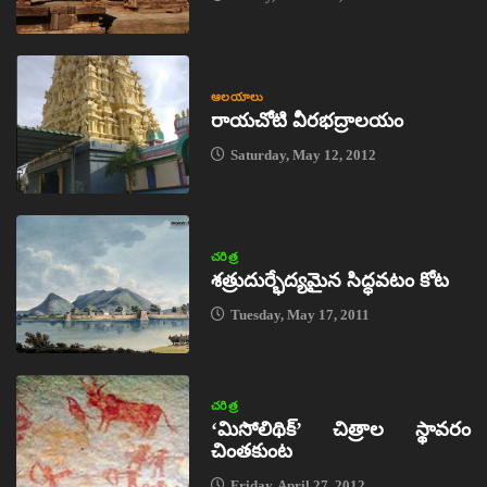
ఆలయాలు
రాయచోటి వీరభద్రాలయం
Saturday, May 12, 2012
చరిత్ర
శత్రుదుర్భేద్యమైన సిద్ధవటం కోట
Tuesday, May 17, 2011
చరిత్ర
‘మిసోలిథిక్‌’ చిత్రాల స్థావరం
చింతకుంట
Friday, April 27, 2012