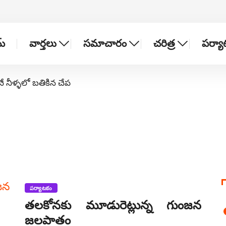
్
వార్తలు
సమాచారం
చరిత్ర
పర్య
నే నీళ్ళలో బతికిన చేప
పర్యాటకం
తలకోనకు మూడురెట్లున్న గుంజన
జలపాతం