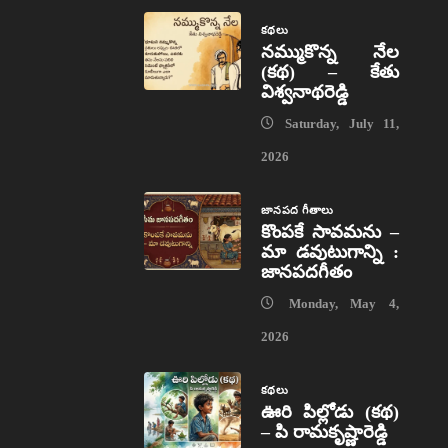
కథలు
నమ్ముకొన్న నేల
(కథ) – కేతు
విశ్వనాథరెడ్డి
Saturday, July 11,
2026
జానపద గీతాలు
కొంపకే సావమను –
మా డవుటుగాన్ని :
జానపదగీతం
Monday, May 4,
2026
కథలు
ఊరి పిల్లోడు (కథ)
– పి రామకృష్ణారెడ్డి