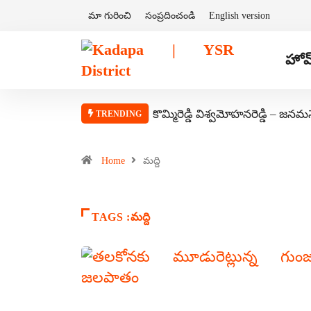
మా గురించి
సంప్రదించండి
English version
హోమ
కొమ్మిరెడ్డి విశ్వమోహనరెడ్డి – జనమ
TRENDING
Home
మద్ది
TAGS :మద్ది