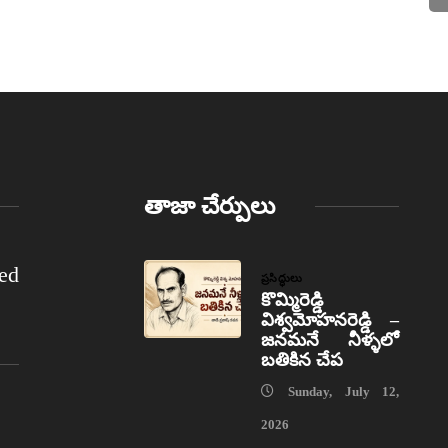
తాజా చేర్పులు
ed
ప్రసిద్ధులు
కొమ్మిరెడ్డి
విశ్వమోహనరెడ్డి –
జనమనే నీళ్ళలో
బతికిన చేప
Sunday, July 12,
2026