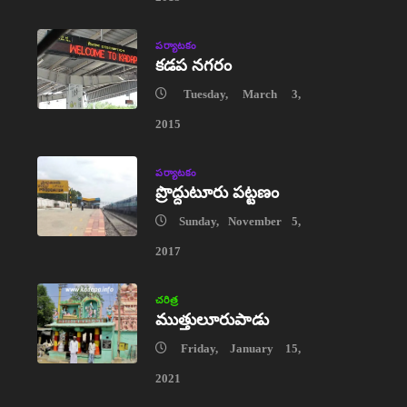
పర్యాటకం
కడప నగరం
Tuesday, March 3,
2015
పర్యాటకం
ప్రొద్దుటూరు పట్టణం
Sunday, November 5,
2017
చరిత్ర
ముత్తులూరుపాడు
Friday, January 15,
2021