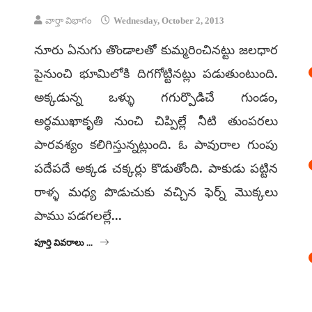
వార్తా విభాగం
Wednesday, October 2, 2013
నూరు ఏనుగు తొండాలతో కుమ్మరించినట్టు జలధార
పైనుంచి భూమిలోకి దిగగోట్టినట్లు పడుతుంటుంది.
అక్కడున్న ఒళ్ళు గగుర్పొడిచే గుండం,
అర్ధముఖాకృతి నుంచి చిప్పిల్లే నీటి తుంపరలు
పారవశ్యం కలిగిస్తున్నట్లుంది. ఓ పావురాల గుంపు
పదేపదే అక్కడ చక్కర్లు కొడుతోంది. పాకుడు పట్టిన
రాళ్ళ మధ్య పొడుచుకు వచ్చిన ఫెర్న్ మొక్కలు
పాము పడగలల్లే...
పూర్తి వివరాలు ...