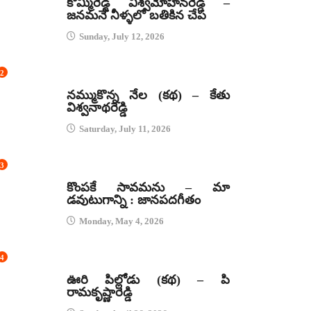
కొమ్మిరెడ్డి విశ్వమోహనరెడ్డి –
జనమనే నీళ్ళలో బతికిన చేప
Sunday, July 12, 2026
2
కథలు
నమ్ముకొన్న నేల (కథ) – కేతు
విశ్వనాథరెడ్డి
Saturday, July 11, 2026
3
జానపద గీతాలు
కొంపకే సావమను – మా
డవుటుగాన్ని : జానపదగీతం
Monday, May 4, 2026
4
కథలు
ఊరి పిల్లోడు (కథ) – పి
రామకృష్ణారెడ్డి