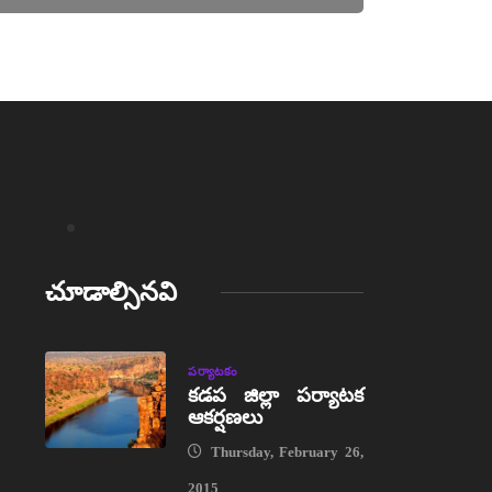
చూడాల్సినవి
పర్యాటకం
కడప జిల్లా పర్యాటక
ఆకర్షణలు
Thursday, February 26,
2015