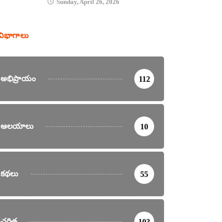
Sunday, April 26, 2026
విభాగాలు
అభిప్రాయం
112
ఆలయాలు
10
కథలు
55
చరిత్ర
103