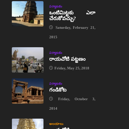
పర్యాటకం
ఒంటిమిట్టకు ఎలా
చేరుకోవచ్చు?
Saturday, February 21,
2015
పర్యాటకం
రాయచోటి పట్టణం
Friday, May 25, 2018
పర్యాటకం
గండికోట
Friday, October 3,
2014
ఆలయాలు