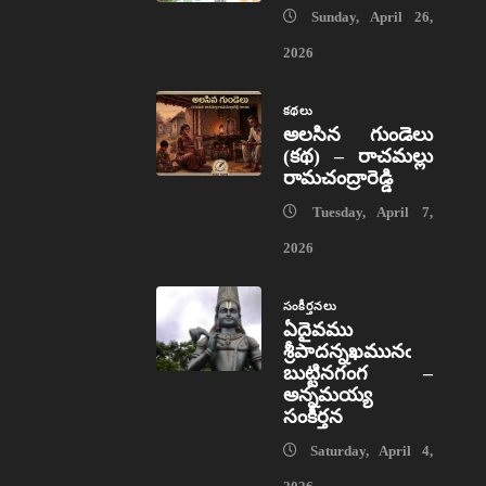
Sunday, April 26,
2026
కథలు
అలసిన గుండెలు
(కథ) – రాచమల్లు
రామచంద్రారెడ్డి
Tuesday, April 7,
2026
సంకీర్తనలు
ఏదైవము
శ్రీపాదన్నఖమునఁ
బుట్టినగంగ –
అన్నమయ్య
సంకీర్తన
Saturday, April 4,