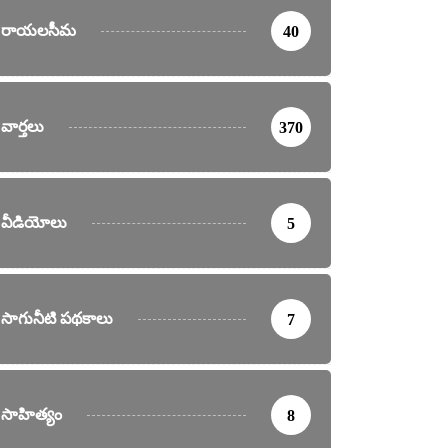
రాయలసీమ
40
వార్తలు
370
వీడియోలు
5
సాగునీటి పథకాలు
7
సాహిత్యం
8