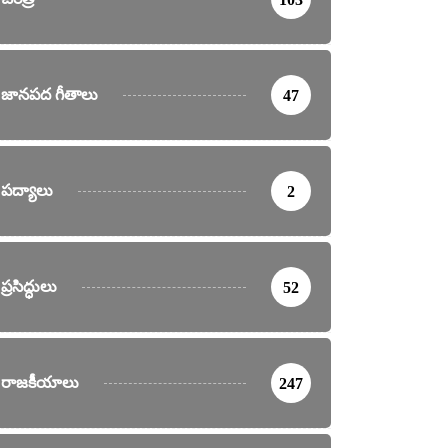
జానపద గీతాలు
47
పద్యాలు
2
ప్రసిద్ధులు
52
రాజకీయాలు
247