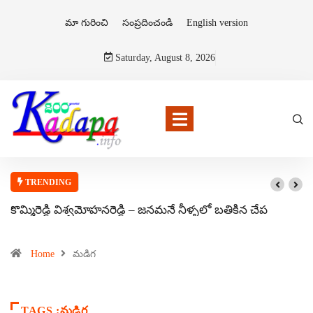
మా గురించి
సంప్రదించండి
English version
Saturday, August 8, 2026
TRENDING
కొమ్మిరెడ్డి విశ్వమోహనరెడ్డి – జనమనే నీళ్ళలో బతికిన చేప
Home
మడిగ
TAGS :మడిగ