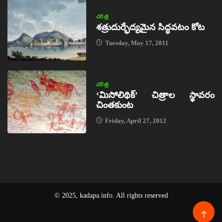
చరిత్ర
శత్రుదుర్భేద్యమైన సిద్ధవటం కోట
Tuesday, May 17, 2011
చరిత్ర
‘మిసోలిథిక్‌’ చిత్రాల స్థావరం
చింతకుంట
Friday, April 27, 2012
© 2025, kadapa.info. All rights reserved