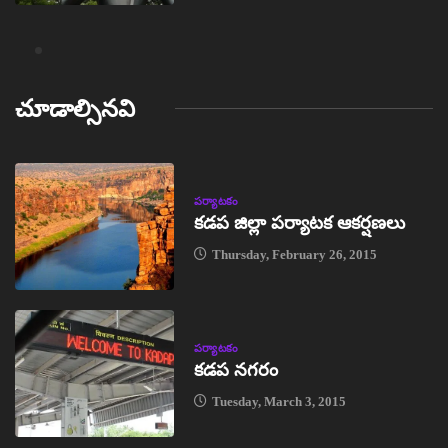
చూడాల్సినవి
పర్యాటకం
కడప జిల్లా పర్యాటక ఆకర్షణలు
Thursday, February 26, 2015
పర్యాటకం
కడప నగరం
Tuesday, March 3, 2015