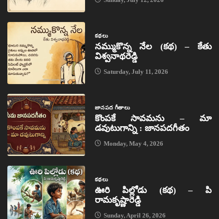
కథలు
నమ్ముకొన్న నేల (కథ) – కేతు
విశ్వనాథరెడ్డి
Saturday, July 11, 2026
జానపద గీతాలు
కొంపకే సావమను – మా
డవుటుగాన్ని : జానపదగీతం
Monday, May 4, 2026
కథలు
ఊరి పిల్లోడు (కథ) – పి
రామకృష్ణారెడ్డి
Sunday, April 26, 2026