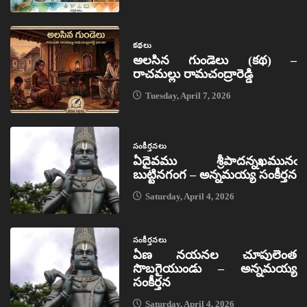
కథలు
అలసిన గుండెలు (కథ) –
రాచమల్లు రామచంద్రారెడ్డి
Tuesday, April 7, 2026
సంకీర్తనలు
ఏదైవము శ్రీపాదన్నఖమునఁ
బుట్టినగంగ – అన్నమయ్య సంకీర్తన
Saturday, April 4, 2026
సంకీర్తనలు
ఏణ నయనల చూపులెంత
సొబగైయుండు – అన్నమయ్య
సంకీర్తన
Saturday, April 4, 2026