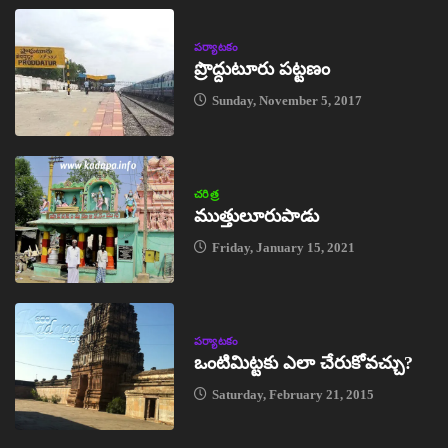
పర్యాటకం
ప్రొద్దుటూరు పట్టణం
Sunday, November 5, 2017
చరిత్ర
ముత్తులూరుపాడు
Friday, January 15, 2021
పర్యాటకం
ఒంటిమిట్టకు ఎలా చేరుకోవచ్చు?
Saturday, February 21, 2015