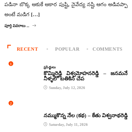
పడినా బొక్క ఆకుకే ఆకార పుష్టి, నైవేద్య నష్టి ఆగం అడివప్పా
అంటే మడిగ […]
పూర్తి వివరాలు ...
RECENT
POPULAR
COMMENTS
1
ప్రసిద్ధులు
కొమ్మిరెడ్డి విశ్వమోహనరెడ్డి – జనమనే
నీళ్ళలో బతికిన చేప
Sunday, July 12, 2026
2
కథలు
నమ్ముకొన్న నేల (కథ) – కేతు విశ్వనాథరెడ్డి
Saturday, July 11, 2026