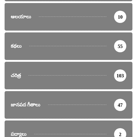
ఆలయాలు
10
కథలు
55
చరిత్ర
103
జానపద గీతాలు
47
పద్యాలు
2