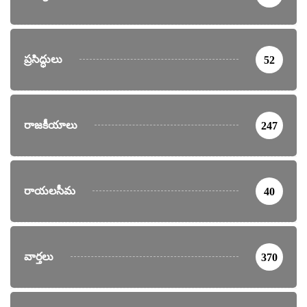
ప్రసిద్ధులు
52
రాజకీయాలు
247
రాయలసీమ
40
వార్తలు
370