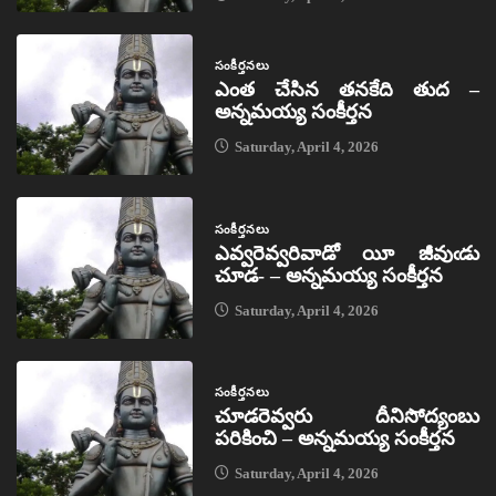
సంకీర్తనలు
ఎంత చేసిన తనకేది తుద –
అన్నమయ్య సంకీర్తన
Saturday, April 4, 2026
సంకీర్తనలు
ఎవ్వరెవ్వరివాడో యీ జీవుఁడు
చూడ- – అన్నమయ్య సంకీర్తన
Saturday, April 4, 2026
సంకీర్తనలు
చూడరెవ్వరు దీనిసోద్యంబు
పరికించి – అన్నమయ్య సంకీర్తన
Saturday, April 4, 2026