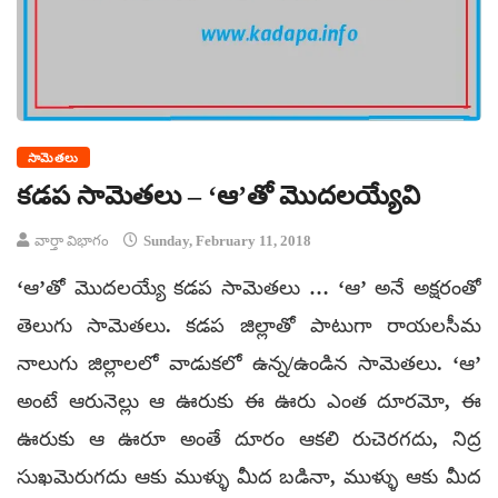
సామెతలు
కడప సామెతలు – ‘ఆ’తో మొదలయ్యేవి
వార్తా విభాగం
Sunday, February 11, 2018
‘ఆ’తో మొదలయ్యే కడప సామెతలు … ‘ఆ’ అనే అక్షరంతో
తెలుగు సామెతలు. కడప జిల్లాతో పాటుగా రాయలసీమ
నాలుగు జిల్లాలలో వాడుకలో ఉన్న/ఉండిన సామెతలు. ‘ఆ’
అంటే ఆరునెల్లు ఆ ఊరుకు ఈ ఊరు ఎంత దూరమో, ఈ
ఊరుకు ఆ ఊరూ అంతే దూరం ఆకలి రుచెరగదు, నిద్ర
సుఖమెరుగదు ఆకు ముళ్ళు మీద బడినా, ముళ్ళు ఆకు మీద