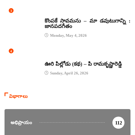
3
జానపద గీతాలు
కొంపకే సావమను – మా డవుటుగాన్ని :
జానపదగీతం
Monday, May 4, 2026
4
కథలు
ఊరి పిల్లోడు (కథ) – పి రామకృష్ణారెడ్డి
Sunday, April 26, 2026
విభాగాలు
అభిప్రాయం
112