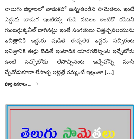
నాలుగు జిల్లాలలో వాడుకలో ఉన్న/ఉండిన సామెతలు. ఇంటి
ఎద్దుకు బాడుగ ఇంటికన్న గుడి పదిలం ఇంటికో కడిదిని
గుంటగ్గుక్కనీల్ దాగినట్టు ఇంతే సంగతులు చిత్తచ్చవలయును
ఇచిత్రానికి ఇద్దురు పుడితే ఈడ్చలేక ఇద్దరు సచ్చిరంట
ఇచిత్రానికి ఈర్లు బెడితే ఇంటాదికి యారగబెట్నంట ఇచ్చేటోడు
ఉంటే సెచ్చోటోడు లేసొచ్చినంట ఇచ్చేవోన్ని సూసి
చ్చేవోడుకూడా లేసొచ్చ ఇట్లిట్లే రమ్మంటే ఇల్లంతా […]
పూర్తి వివరాలు ...