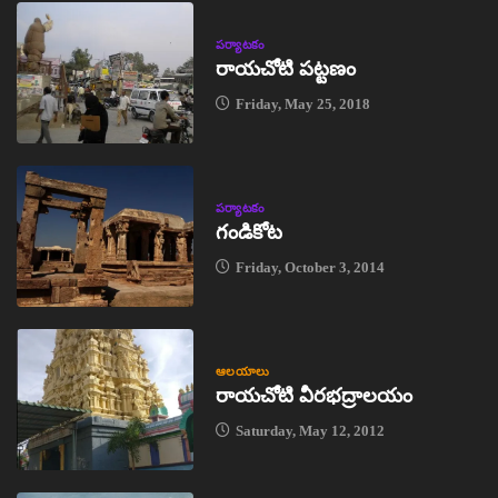
పర్యాటకం
రాయచోటి పట్టణం
Friday, May 25, 2018
పర్యాటకం
గండికోట
Friday, October 3, 2014
ఆలయాలు
రాయచోటి వీరభద్రాలయం
Saturday, May 12, 2012