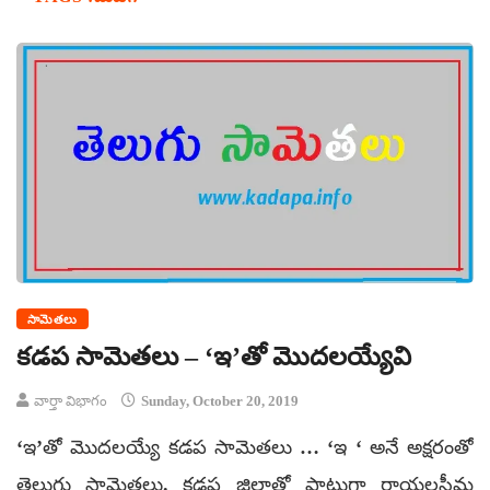
సామెతలు
కడప సామెతలు – ‘ఇ’తో మొదలయ్యేవి
వార్తా విభాగం
Sunday, October 20, 2019
‘ఇ’తో మొదలయ్యే కడప సామెతలు … ‘ఇ ‘ అనే అక్షరంతో
తెలుగు సామెతలు. కడప జిల్లాతో పాటుగా రాయలసీమ