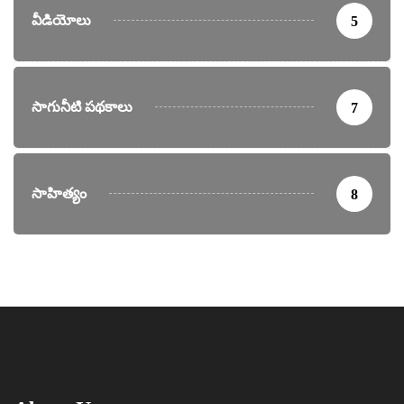
వీడియోలు
5
సాగునీటి పథకాలు
7
సాహిత్యం
8