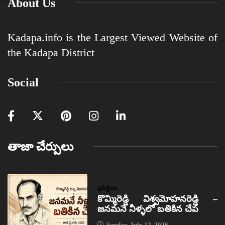
About Us
Kadapa.info is the Largest Viewed Website of
the Kadapa District
Social
తాజా చేర్పులు
ప్రసిద్ధులు
కొమ్మిరెడ్డి విశ్వమోహనరెడ్డి –
జనమనే నీళ్ళలో బతికిన చేప
Sunday, July 12, 2026