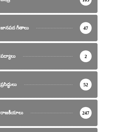
జానపద గీతాలు
47
పద్యాలు
2
ప్రసిద్ధులు
52
రాజకీయాలు
247