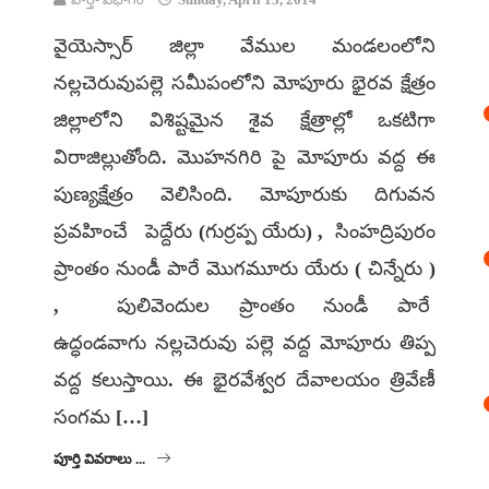
వైయెస్సార్ జిల్లా వేముల మండలంలోని
నల్లచెరువుపల్లె సమీపంలోని మోపూరు భైరవ క్షేత్రం
జిల్లాలోని విశిష్టమైన శైవ క్షేత్రాల్లో ఒకటిగా
విరాజిల్లుతోంది. మొహనగిరి పై మోపూరు వద్ద ఈ
పుణ్యక్షేత్రం వెలిసింది. మోపూరుకు దిగువన
ప్రవహించే పెద్దేరు (గుర్రప్ప యేరు) , సింహద్రిపురం
ప్రాంతం నుండీ పారే మొగమూరు యేరు ( చిన్నేరు )
, పులివెందుల ప్రాంతం నుండీ పారే
ఉద్ధండవాగు నల్లచెరువు పల్లె వద్ద మోపూరు తిప్ప
వద్ద కలుస్తాయి. ఈ భైరవేశ్వర దేవాలయం త్రివేణీ
సంగమ […]
పూర్తి వివరాలు ...