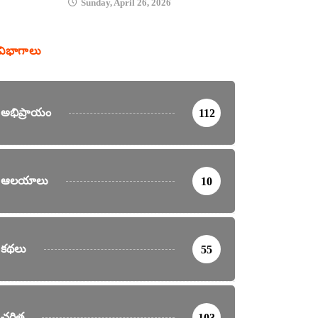
Sunday, April 26, 2026
విభాగాలు
అభిప్రాయం
112
ఆలయాలు
10
కథలు
55
చరిత్ర
103