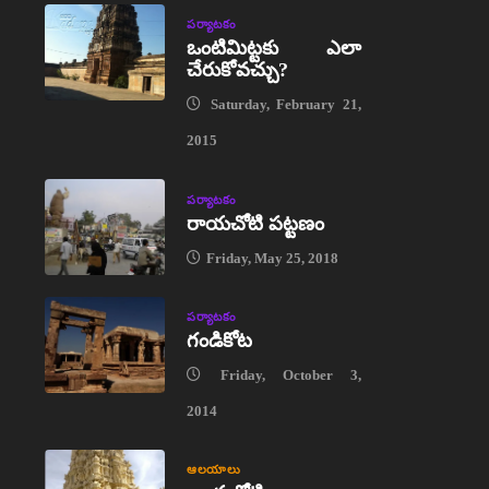
పర్యాటకం
ఒంటిమిట్టకు ఎలా
చేరుకోవచ్చు?
Saturday, February 21,
2015
పర్యాటకం
రాయచోటి పట్టణం
Friday, May 25, 2018
పర్యాటకం
గండికోట
Friday, October 3,
2014
ఆలయాలు