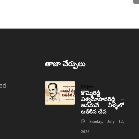
తాజా చేర్పులు
ed
ప్రసిద్ధులు
కొమ్మిరెడ్డి
విశ్వమోహనరెడ్డి –
జనమనే నీళ్ళలో
బతికిన చేప
Sunday, July 12,
2026