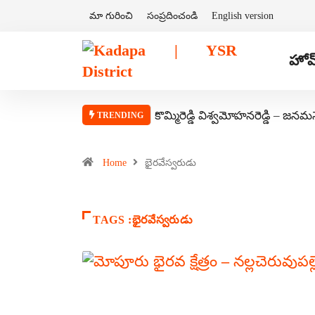
మా గురించి
సంప్రదించండి
English version
హోమ
కొమ్మిరెడ్డి విశ్వమోహనరెడ్డి – జనమ
TRENDING
Home
భైరవేస్వరుడు
TAGS :భైరవేస్వరుడు