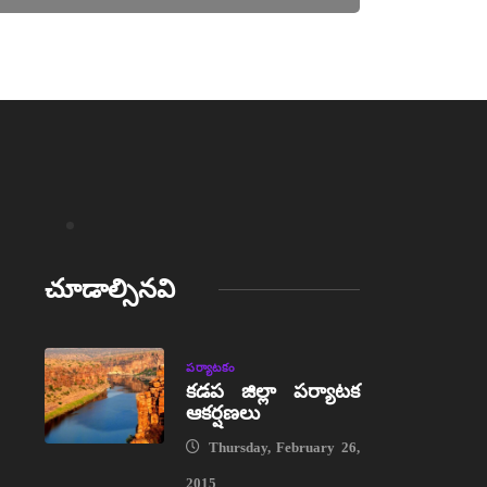
చూడాల్సినవి
పర్యాటకం
కడప జిల్లా పర్యాటక
ఆకర్షణలు
Thursday, February 26,
2015