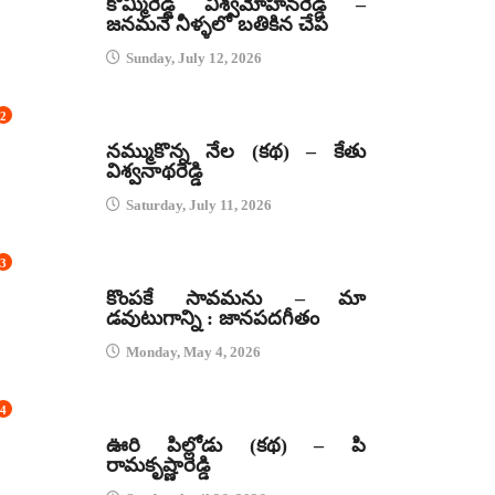
కొమ్మిరెడ్డి విశ్వమోహనరెడ్డి –
జనమనే నీళ్ళలో బతికిన చేప
Sunday, July 12, 2026
2
కథలు
నమ్ముకొన్న నేల (కథ) – కేతు
విశ్వనాథరెడ్డి
Saturday, July 11, 2026
3
జానపద గీతాలు
కొంపకే సావమను – మా
డవుటుగాన్ని : జానపదగీతం
Monday, May 4, 2026
4
కథలు
ఊరి పిల్లోడు (కథ) – పి
రామకృష్ణారెడ్డి