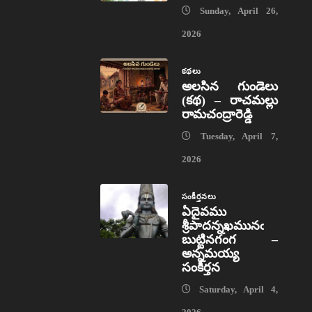
Sunday, April 26,
2026
కథలు
అలసిన గుండెలు
(కథ) – రాచమల్లు
రామచంద్రారెడ్డి
Tuesday, April 7,
2026
సంకీర్తనలు
ఏదైవము
శ్రీపాదన్నఖమునఁ
బుట్టినగంగ –
అన్నమయ్య
సంకీర్తన
Saturday, April 4,