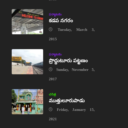
పర్యాటకం
కడప నగరం
Tuesday, March 3,
2015
పర్యాటకం
ప్రొద్దుటూరు పట్టణం
Sunday, November 5,
2017
చరిత్ర
ముత్తులూరుపాడు
Friday, January 15,
2021