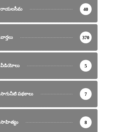
రాయలసీమ
40
వార్తలు
370
వీడియోలు
5
సాగునీటి పథకాలు
7
సాహిత్యం
8