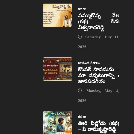
కథలు
నమ్ముకొన్న నేల
(కథ) – కేతు
విశ్వనాథరెడ్డి
Saturday, July 11,
2026
జానపద గీతాలు
కొంపకే సావమను –
మా డవుటుగాన్ని :
జానపదగీతం
Monday, May 4,
2026
కథలు
ఊరి పిల్లోడు (కథ)
– పి రామకృష్ణారెడ్డి