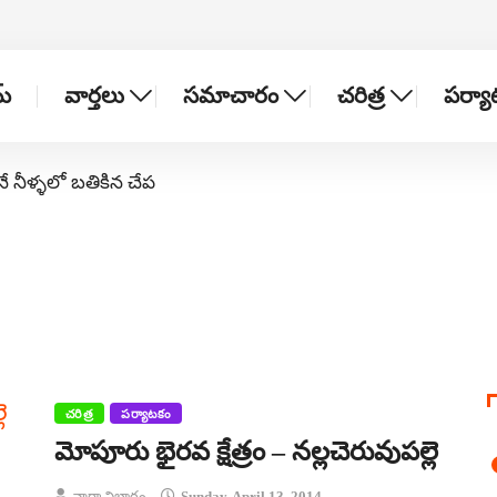
్
వార్తలు
సమాచారం
చరిత్ర
పర్య
నే నీళ్ళలో బతికిన చేప
చరిత్ర
పర్యాటకం
మోపూరు భైరవ క్షేత్రం – నల్లచెరువుపల్లె
వార్తా విభాగం
Sunday, April 13, 2014