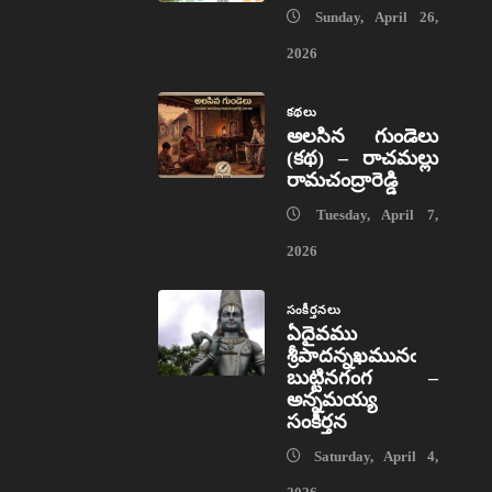
Sunday, April 26,
2026
కథలు
అలసిన గుండెలు
(కథ) – రాచమల్లు
రామచంద్రారెడ్డి
Tuesday, April 7,
2026
సంకీర్తనలు
ఏదైవము
శ్రీపాదన్నఖమునఁ
బుట్టినగంగ –
అన్నమయ్య
సంకీర్తన
Saturday, April 4,