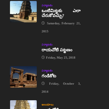
పర్యాటకం
ఒంటిమిట్టకు ఎలా
చేరుకోవచ్చు?
Saturday, February 21,
2015
పర్యాటకం
రాయచోటి పట్టణం
Friday, May 25, 2018
పర్యాటకం
గండికోట
Friday, October 3,
2014
ఆలయాలు