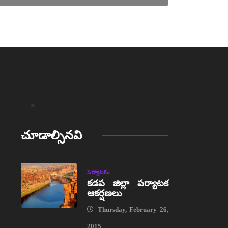
చూడాల్సినవి
పర్యాటకం
కడప జిల్లా పర్యాటక
ఆకర్షణలు
Thursday, February 26,
2015