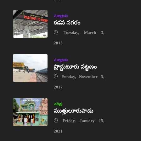
పర్యాటకం
కడప నగరం
Tuesday, March 3,
2015
పర్యాటకం
ప్రొద్దుటూరు పట్టణం
Sunday, November 5,
2017
చరిత్ర
ముత్తులూరుపాడు
Friday, January 15,
2021