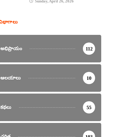
Sunday, April 26, 2026
విభాగాలు
అభిప్రాయం
112
ఆలయాలు
10
కథలు
55
చరిత్ర
103