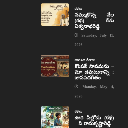
కథలు
నమ్ముకొన్న నేల
(కథ) – కేతు
విశ్వనాథరెడ్డి
Saturday, July 11,
2026
జానపద గీతాలు
కొంపకే సావమను –
మా డవుటుగాన్ని :
జానపదగీతం
Monday, May 4,
2026
కథలు
ఊరి పిల్లోడు (కథ)
– పి రామకృష్ణారెడ్డి