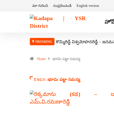
మా గురించి
సంప్రదించండి
English version
హోమ
కొమ్మిరెడ్డి విశ్వమోహనరెడ్డి – జనమ
TRENDING
Home
భూమి పట్టా సమస్య
TAGS :భూమి పట్టా సమస్య