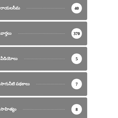
రాయలసీమ
40
వార్తలు
370
వీడియోలు
5
సాగునీటి పథకాలు
7
సాహిత్యం
8