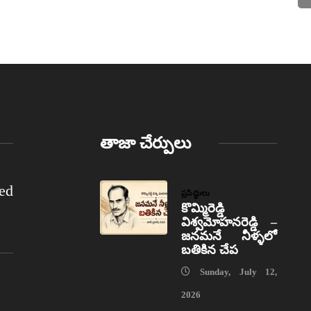
తాజా చేర్పులు
ed
ప్రసిద్ధులు
కొమ్మిరెడ్డి
విశ్వమోహనరెడ్డి –
జనమనే నీళ్ళలో
బతికిన చేప
Sunday, July 12,
2026