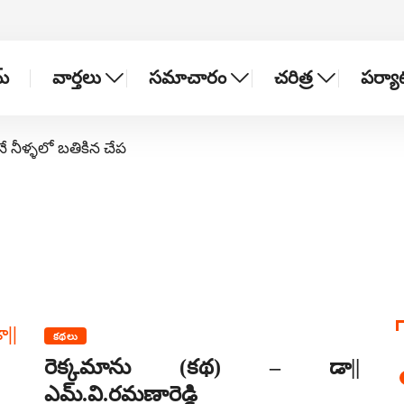
్
వార్తలు
సమాచారం
చరిత్ర
పర్య
నే నీళ్ళలో బతికిన చేప
కథలు
రెక్కమాను (కథ) – డా||
ఎమ్‌.వి.రమణారెడ్డి