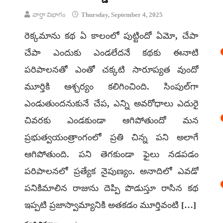
వార్తా విభాగం
Thursday, September 4, 2025
రెక్కమాను కథ ఏ కాలంలో పుట్టిందో ఏమో, చేపా
చేపా ఎందుకు ఎండలేదనే కథకు ఈనాటి
పరిపాలనతో ఎంతో చక్కటి సారూప్యత వుందో
మూర్తికి ఆశ్చర్యం కలిగించింది. సింపుల్‌గా
ఎండుతుందనుకునే చేప, ఎన్ని అవరోధాలు ఎదురై
చివరకు ఎండకుండా ఆగిపోతుందో మన
ప్రభుత్వయంత్రాంగంలో ప్రతి చిన్న పని అలాగే
ఆగిపోతుంది. పని తెగకుండా ఫైలు నడపడం
పరిపాలనలో ప్రత్యేక నైపుణ్యం. అనాదిలో ఎవడో
పనికిమాలిన రాజును దెప్పి పొడుస్తూ రాసిన కథ
ఇప్పటి ప్రజాస్వామ్యానికి అతకడం మూర్తివంటి […]