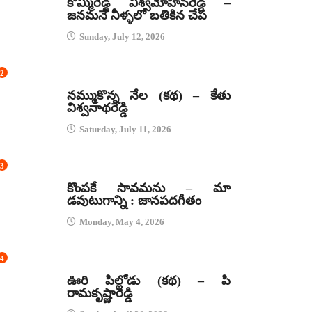
కొమ్మిరెడ్డి విశ్వమోహనరెడ్డి –
జనమనే నీళ్ళలో బతికిన చేప
Sunday, July 12, 2026
2
కథలు
నమ్ముకొన్న నేల (కథ) – కేతు
విశ్వనాథరెడ్డి
Saturday, July 11, 2026
3
జానపద గీతాలు
కొంపకే సావమను – మా
డవుటుగాన్ని : జానపదగీతం
Monday, May 4, 2026
4
కథలు
ఊరి పిల్లోడు (కథ) – పి
రామకృష్ణారెడ్డి