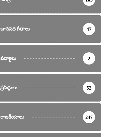
జానపద గీతాలు
47
పద్యాలు
2
ప్రసిద్ధులు
52
రాజకీయాలు
247