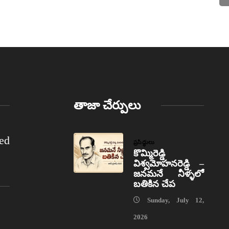
తాజా చేర్పులు
ed
ప్రసిద్ధులు
కొమ్మిరెడ్డి
విశ్వమోహనరెడ్డి –
జనమనే నీళ్ళలో
బతికిన చేప
Sunday, July 12,
2026