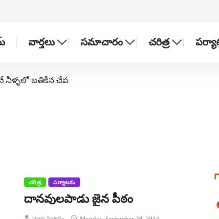
్
వార్తలు
సమాచారం
చరిత్ర
పర్య
నే నీళ్ళలో బతికిన చేప
చరిత్ర
పర్యాటకం
దానవులపాడు జైన పీఠం
వార్తా విభాగం
Monday, September 29, 2014