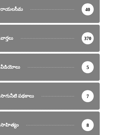
రాయలసీమ
40
వార్తలు
370
వీడియోలు
5
సాగునీటి పథకాలు
7
సాహిత్యం
8