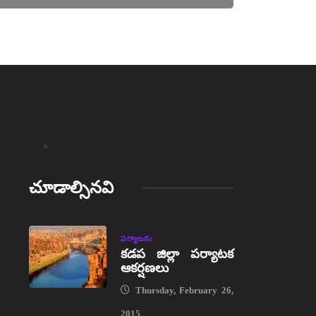
చూడాల్సినవి
పర్యాటకం
కడప జిల్లా పర్యాటక
ఆకర్షణలు
Thursday, February 26,
2015