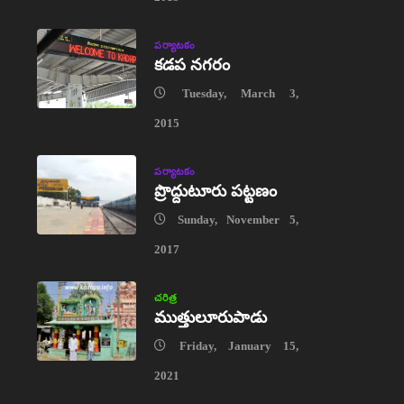
పర్యాటకం
కడప నగరం
Tuesday, March 3,
2015
పర్యాటకం
ప్రొద్దుటూరు పట్టణం
Sunday, November 5,
2017
చరిత్ర
ముత్తులూరుపాడు
Friday, January 15,
2021