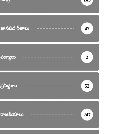
జానపద గీతాలు
47
పద్యాలు
2
ప్రసిద్ధులు
52
రాజకీయాలు
247