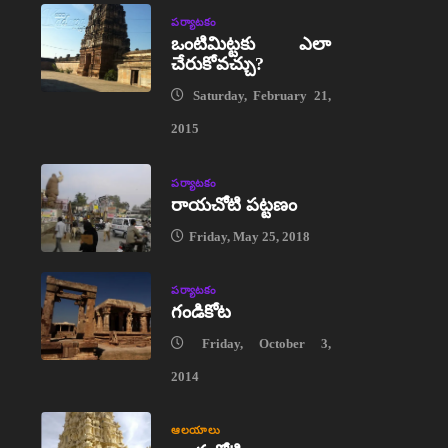
పర్యాటకం
ఒంటిమిట్టకు ఎలా
చేరుకోవచ్చు?
Saturday, February 21,
2015
పర్యాటకం
రాయచోటి పట్టణం
Friday, May 25, 2018
పర్యాటకం
గండికోట
Friday, October 3,
2014
ఆలయాలు