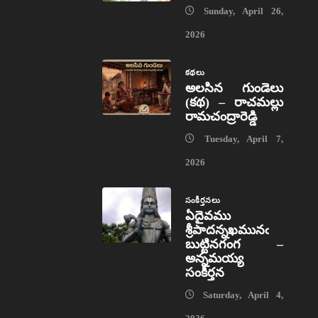
Sunday, April 26,
2026
కథలు
అలసిన గుండెలు
(కథ) – రాచమల్లు
రామచంద్రారెడ్డి
Tuesday, April 7,
2026
సంకీర్తనలు
ఏదైవము
శ్రీపాదన్నఖమునఁ
బుట్టినగంగ –
అన్నమయ్య
సంకీర్తన
Saturday, April 4,