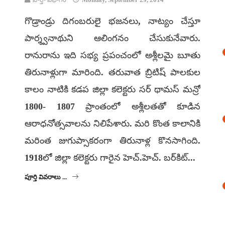
గొడ్రాండ్రు దిగంబరులై భజనలు, నాట్యం చేస్తూ
పార్శ్వనాథుని ఆలింగనం చేసుకునేవారు.
రానురాను ఇది సభ్య ప్రపంచంలో అశ్లీలమై బూతు
తిరునాళ్లుగా మారింది. తరువాత బ్రిటిష్ పాలకుల
కాలం నాటికి కడప జిల్లా కలెక్టరు సర్ థామస్ మన్రో
1800- 1807 ప్రాంతంలో అశ్లీలతతో కూడిన
ఆరాధనోత్సవాలను నిలిపేశారు. మరి కొంత కాలానికి
మరింత జుగుప్సాకరంగా తిరునాళ్ల కొనసాగింది.
1918లో జిల్లా కలెక్టరు గారైన హెచ్.హెచ్. బర్‌కిట్...
పూర్తి వివరాలు ...