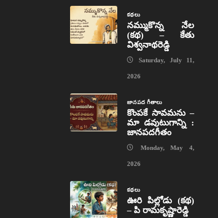
కథలు
నమ్ముకొన్న నేల
(కథ) – కేతు
విశ్వనాథరెడ్డి
Saturday, July 11,
2026
జానపద గీతాలు
కొంపకే సావమను –
మా డవుటుగాన్ని :
జానపదగీతం
Monday, May 4,
2026
కథలు
ఊరి పిల్లోడు (కథ)
– పి రామకృష్ణారెడ్డి