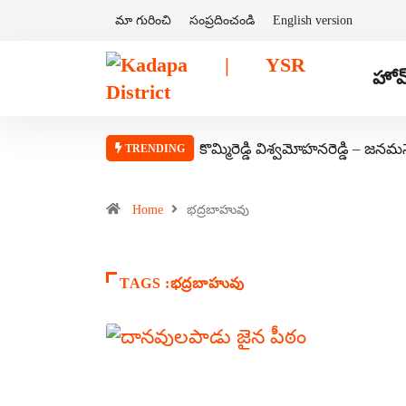
మా గురించి
సంప్రదించండి
English version
హోమ
కొమ్మిరెడ్డి విశ్వమోహనరెడ్డి – జనమ
TRENDING
Home
భద్రబాహువు
TAGS :భద్రబాహువు