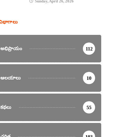
Sunday, April 26, 2026
విభాగాలు
అభిప్రాయం
112
ఆలయాలు
10
కథలు
55
చరిత్ర
103