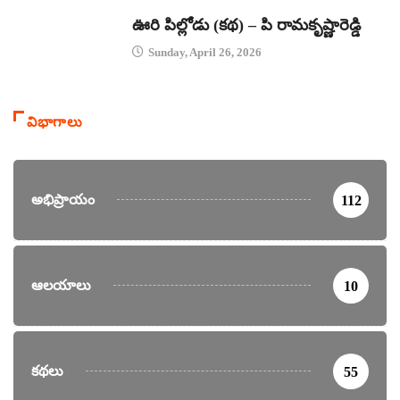
కథలు
ఊరి పిల్లోడు (కథ) – పి రామకృష్ణారెడ్డి
Sunday, April 26, 2026
విభాగాలు
అభిప్రాయం
112
ఆలయాలు
10
కథలు
55