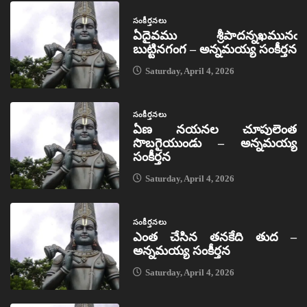
సంకీర్తనలు
ఏదైవము శ్రీపాదన్నఖమునఁ
బుట్టినగంగ – అన్నమయ్య సంకీర్తన
Saturday, April 4, 2026
సంకీర్తనలు
ఏణ నయనల చూపులెంత
సొబగైయుండు – అన్నమయ్య
సంకీర్తన
Saturday, April 4, 2026
సంకీర్తనలు
ఎంత చేసిన తనకేది తుద –
అన్నమయ్య సంకీర్తన
Saturday, April 4, 2026