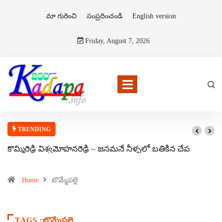
మా గురించి
సంప్రదించండి
English version
Friday, August 7, 2026
TRENDING
కొమ్మిరెడ్డి విశ్వమోహనరెడ్డి – జనమనే నీళ్ళలో బతికిన చేప
Home
బొమ్మేపల్లె
TAGS :బొమ్మేపల్లె