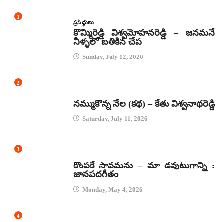
1
ప్రసిద్ధులు
కొమ్మిరెడ్డి విశ్వమోహనరెడ్డి – జనమనే
నీళ్ళలో బతికిన చేప
Sunday, July 12, 2026
2
కథలు
నమ్ముకొన్న నేల (కథ) – కేతు విశ్వనాథరెడ్డి
Saturday, July 11, 2026
3
జానపద గీతాలు
కొంపకే సావమను – మా డవుటుగాన్ని :
జానపదగీతం
Monday, May 4, 2026
4