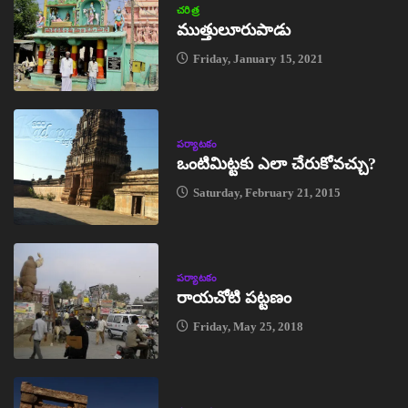
చరిత్ర
ముత్తులూరుపాడు
Friday, January 15, 2021
పర్యాటకం
ఒంటిమిట్టకు ఎలా చేరుకోవచ్చు?
Saturday, February 21, 2015
పర్యాటకం
రాయచోటి పట్టణం
Friday, May 25, 2018