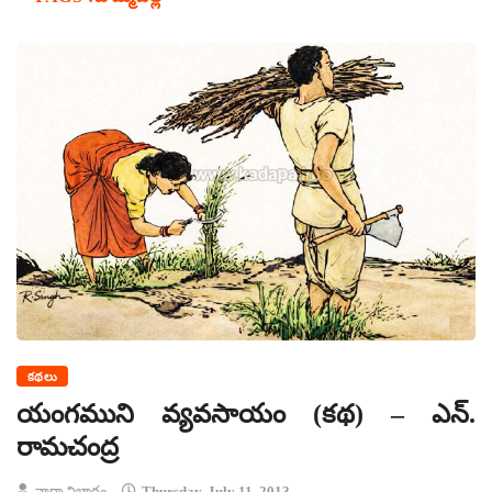
కథలు
యంగముని వ్యవసాయం (కథ) – ఎన్.
రామచంద్ర
వార్తా విభాగం
Thursday, July 11, 2013