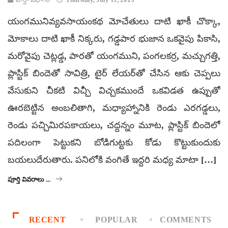
యంగమునివ్యవసాయంకథ మోచేతులు దాటి ఖాకీ చొక్కా,
మోకాలు దాటి ఖాకీ నిక్కరు, గడ్డపార భుజాన ఒకవైపు పికాసి,
మరోవైపు చెట్లడ్డ, పారతో యంగముని, పంగలకర్ర, మచ్చుగత్తి,
ప్లాస్టిక్‌ బిందెతో సావిత్రి, టైర్‌ లేయర్‌తో చేసిన ఆకు చెప్పలు
వేసుకుని చీకటి విచ్చీ విచ్చకముందే ఒకవిడత ఉప్పుతో
ఊరబెట్టిన అంబలితాగి, మధ్యాహ్నానికి రెండు ఎరగడ్డలు,
రెండు పచ్చిమిరపకాయలు, చద్దన్నం మూట, ప్లాస్టిక్‌ బిందెలో
పదిలంగా పెట్టుకని బోడిగుట్టకు కోడు కొట్టుకుందుకు
బయలుదేరుతారు. పనిలోకి వంగితే ఇద్దరి మధ్య మాటా […]
పూర్తి వివరాలు ...
RECENT
POPULAR
COMMENTS