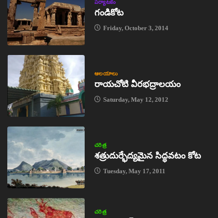
పర్యాటకం
గండికోట
Friday, October 3, 2014
ఆలయాలు
రాయచోటి వీరభద్రాలయం
Saturday, May 12, 2012
చరిత్ర
శత్రుదుర్భేద్యమైన సిద్ధవటం కోట
Tuesday, May 17, 2011
చరిత్ర