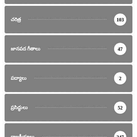
చరిత్ర
103
జానపద గీతాలు
47
పద్యాలు
2
ప్రసిద్ధులు
52
రాజకీయాలు