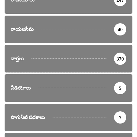
247
రాయలసీమ
40
వార్తలు
370
వీడియోలు
5
సాగునీటి పథకాలు
7