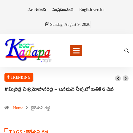
మా గురించి
సంప్రదించండి
English version
Sunday, August 9, 2026
TRENDING
కొమ్మిరెడ్డి విశ్వమోహనరెడ్డి – జనమనే నీళ్ళలో బతికిన చేప
Home
బైరేశుని గడ్డ
TAGS :బైరేశుని గడ్డ