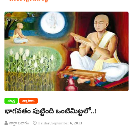
చరిత్ర
వ్యాసాలు
భాగవతం పుట్టింది ఒంటిమిట్టలో..!
వార్తా విభాగం
Friday, September 6, 2013