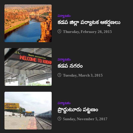
పర్యాటకం
కడప జిల్లా పర్యాటక ఆకర్షణలు
Thursday, February 26, 2015
పర్యాటకం
కడప నగరం
Tuesday, March 3, 2015
పర్యాటకం
ప్రొద్దుటూరు పట్టణం
Sunday, November 5, 2017