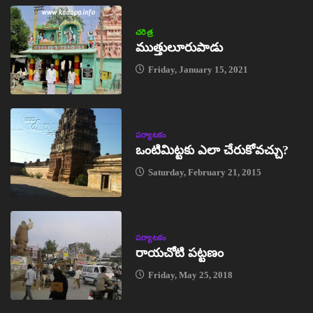
చరిత్ర
ముత్తులూరుపాడు
Friday, January 15, 2021
పర్యాటకం
ఒంటిమిట్టకు ఎలా చేరుకోవచ్చు?
Saturday, February 21, 2015
పర్యాటకం
రాయచోటి పట్టణం
Friday, May 25, 2018