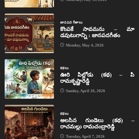
జానపద గీతాలు
కొంపకే సావమను – మా
డవుటుగాన్ని : జానపదగీతం
Monday, May 4, 2026
కథలు
ఊరి పిల్లోడు (కథ) – పి
రామకృష్ణారెడ్డి
Sunday, April 26, 2026
కథలు
అలసిన గుండెలు (కథ) –
రాచమల్లు రామచంద్రారెడ్డి
Tuesday, April 7, 2026