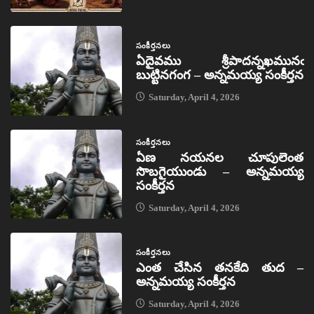
సంకీర్తనలు
ఏదైవము శ్రీపాదన్నఖమునఁ
బుట్టినగంగ – అన్నమయ్య సంకీర్తన
Saturday, April 4, 2026
సంకీర్తనలు
ఏణ నయనల చూపులెంత
సొబగైయుండు – అన్నమయ్య
సంకీర్తన
Saturday, April 4, 2026
సంకీర్తనలు
ఎంత చేసిన తనకేది తుద –
అన్నమయ్య సంకీర్తన
Saturday, April 4, 2026