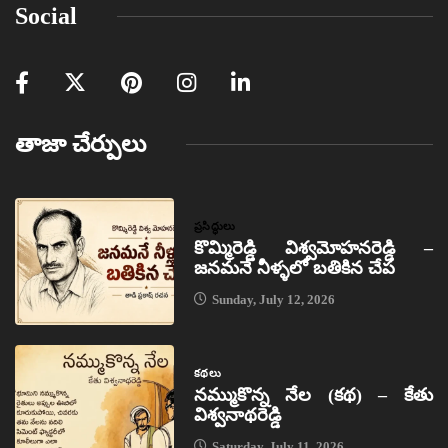
Social
తాజా చేర్పులు
ప్రసిద్ధులు
కొమ్మిరెడ్డి విశ్వమోహనరెడ్డి –
జనమనే నీళ్ళలో బతికిన చేప
Sunday, July 12, 2026
కథలు
నమ్ముకొన్న నేల (కథ) – కేతు
విశ్వనాథరెడ్డి
Saturday, July 11, 2026