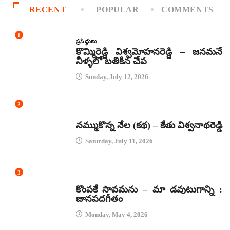
RECENT
POPULAR
COMMENTS
1
ప్రసిద్ధులు
కొమ్మిరెడ్డి విశ్వమోహనరెడ్డి – జనమనే
నీళ్ళలో బతికిన చేప
Sunday, July 12, 2026
2
కథలు
నమ్ముకొన్న నేల (కథ) – కేతు విశ్వనాథరెడ్డి
Saturday, July 11, 2026
3
జానపద గీతాలు
కొంపకే సావమను – మా డవుటుగాన్ని :
జానపదగీతం
Monday, May 4, 2026