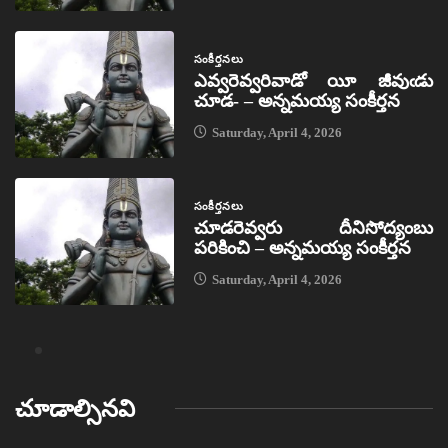
సంకీర్తనలు
ఎవ్వరెవ్వరివాడో యీ జీవుఁడు
చూడ- – అన్నమయ్య సంకీర్తన
Saturday, April 4, 2026
సంకీర్తనలు
చూడరెవ్వరు దీనిసోద్యంబు
పరికించి – అన్నమయ్య సంకీర్తన
Saturday, April 4, 2026
చూడాల్సినవి