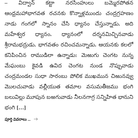
– విద్వాన్ కట్టా నరసింహులు బమ్మెరపోతన
ఆంధ్రమహాభాగవత రచనకు కొన్నాళ్లముందు చంద్రగ్రహణం
నాడు గంగలో స్నానం చేసి ధ్యానం చేస్తున్నాడు. అది
మహేశ్వర ధ్యానం. ధ్యానంలో దర్శనమిచ్చినవాడు
శ్రీరామభద్రుడు. భాగవతం రచించమన్నాడు. ఆయనకు కలలో
కనిపించిన రాముడిలా ఉన్నాడు: మెఱుగు చెంగట నున్న
మేఘంబు కైవడి ఉవిద చెంగట నుండ నొప్పువాడు
చంద్రమండల సుధా సారంబు పోలిక ముఖమున చిఱునవ్వు
మొలచువాడు వల్లీయుత తమాల వసుమతీజము భంగి
బలువిల్లు మూపున బఱగువాడు నీలనగాగ్ర సన్నిహిత భానుని
భంగి […]
పూర్తి వివరాలు ...