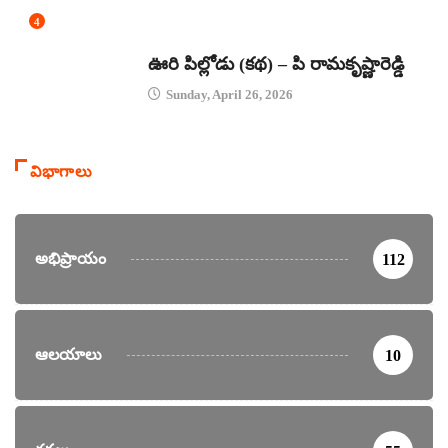
4
కథలు
ఊరి పిల్లోడు (కథ) – పి రామకృష్ణారెడ్డి
Sunday, April 26, 2026
విభాగాలు
అభిప్రాయం
112
ఆలయాలు
10