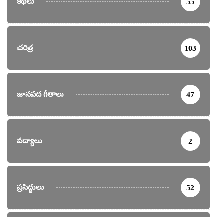
కథలు
55
చరిత్ర
103
జానపద గీతాలు
47
పద్యాలు
2
ప్రసిద్ధులు
52