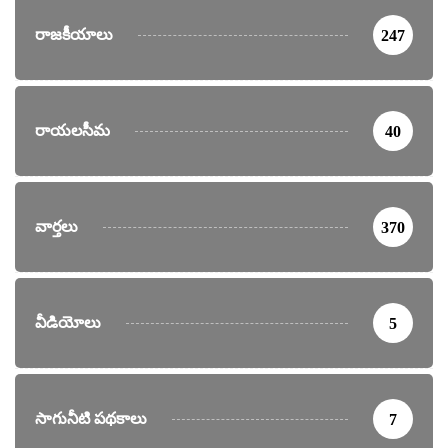
రాజకీయాలు
247
రాయలసీమ
40
వార్తలు
370
వీడియోలు
5
సాగునీటి పథకాలు
7