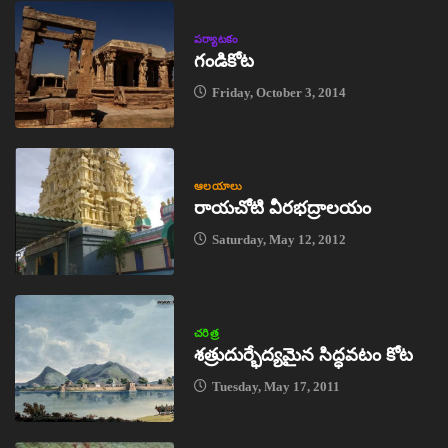
పర్యాటకం
గండికోట
Friday, October 3, 2014
ఆలయాలు
రాయచోటి వీరభద్రాలయం
Saturday, May 12, 2012
చరిత్ర
శత్రుదుర్భేద్యమైన సిద్ధవటం కోట
Tuesday, May 17, 2011