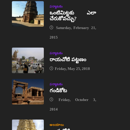
పర్యాటకం
ఒంటిమిట్టకు ఎలా
చేరుకోవచ్చు?
Saturday, February 21,
2015
పర్యాటకం
రాయచోటి పట్టణం
Friday, May 25, 2018
పర్యాటకం
గండికోట
Friday, October 3,
2014
ఆలయాలు