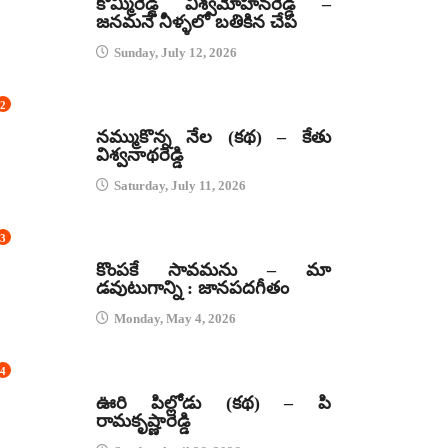
కొమ్మిరెడ్డి విశ్వమోహనరెడ్డి –
జనమనే నీళ్ళలో బతికిన చేప
Sunday, July 12, 2026
2
కథలు
నమ్ముకొన్న నేల (కథ) – కేతు
విశ్వనాథరెడ్డి
Saturday, July 11, 2026
3
జానపద గీతాలు
కొంపకే సావమను – మా
డవుటుగాన్ని : జానపదగీతం
Monday, May 4, 2026
4
కథలు
ఊరి పిల్లోడు (కథ) – పి
రామకృష్ణారెడ్డి