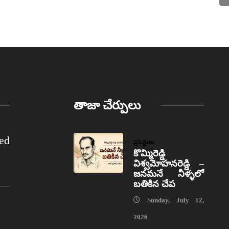
తాజా చేర్పులు
ed
ప్రసిద్ధులు
కొమ్మిరెడ్డి
విశ్వమోహనరెడ్డి –
జనమనే నీళ్ళలో
బతికిన చేప
Sunday, July 12,
2026