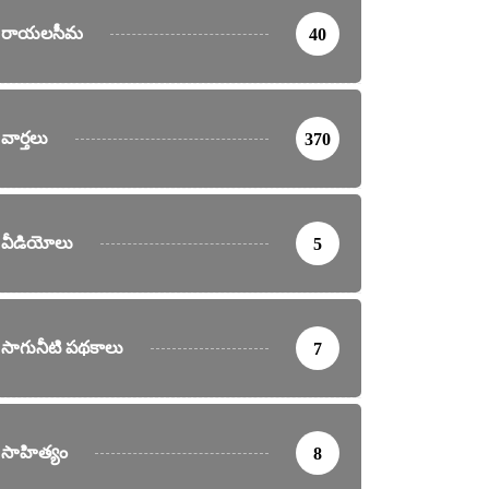
రాయలసీమ
40
వార్తలు
370
వీడియోలు
5
సాగునీటి పథకాలు
7
సాహిత్యం
8