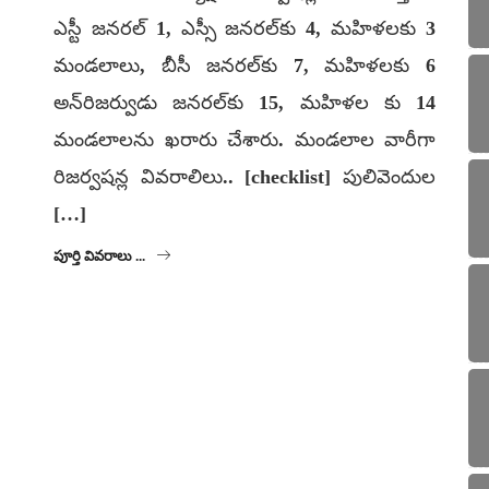
ఎస్టీ జనరల్ 1, ఎస్సీ జనరల్‌కు 4, మహిళలకు 3
మండలాలు, బీసీ జనరల్‌కు 7, మహిళలకు 6
అన్‌రిజర్వుడు జనరల్‌కు 15, మహిళల కు 14
మండలాలను ఖరారు చేశారు. మండలాల వారీగా
రిజర్వషన్ల వివరాలిలు.. [checklist] పులివెందుల
[…]
పూర్తి వివరాలు ...