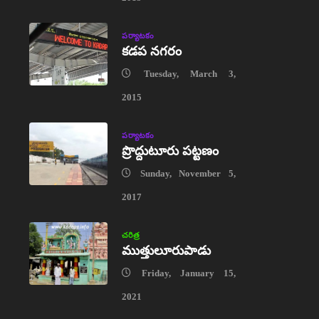
పర్యాటకం
కడప నగరం
Tuesday, March 3,
2015
పర్యాటకం
ప్రొద్దుటూరు పట్టణం
Sunday, November 5,
2017
చరిత్ర
ముత్తులూరుపాడు
Friday, January 15,
2021