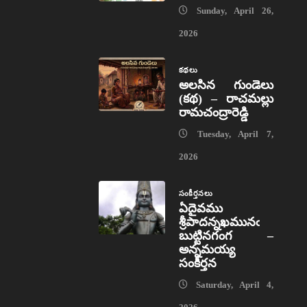
Sunday, April 26,
2026
కథలు
అలసిన గుండెలు
(కథ) – రాచమల్లు
రామచంద్రారెడ్డి
Tuesday, April 7,
2026
సంకీర్తనలు
ఏదైవము
శ్రీపాదన్నఖమునఁ
బుట్టినగంగ –
అన్నమయ్య
సంకీర్తన
Saturday, April 4,