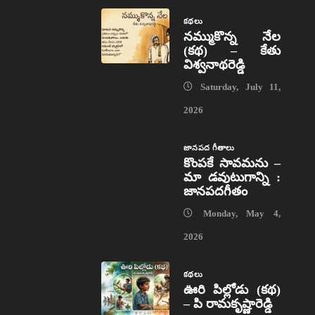
కథలు
నమ్ముకొన్న నేల
(కథ) – కేతు
విశ్వనాథరెడ్డి
Saturday, July 11,
2026
జానపద గీతాలు
కొంపకే సావమను –
మా డవుటుగాన్ని :
జానపదగీతం
Monday, May 4,
2026
కథలు
ఊరి పిల్లోడు (కథ)
– పి రామకృష్ణారెడ్డి