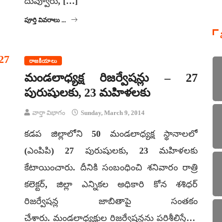
దువ్వూరు, […]
పూర్తి వివరాలు ...
రాజకీయాలు
మండలాధ్యక్ష రిజర్వేషన్లు – 27
పురుషులకు, 23 మహిళలకు
వార్తా విభాగం
Sunday, March 9, 2014
కడప జిల్లాలోని 50 మండలాధ్యక్ష స్థానాలలో
(ఎంపిపి) 27 పురుషులకు, 23 మహిళలకు
కేటాయించారు. దీనికి సంబంధించి శనివారం రాత్రి
కలెక్టర్, జిల్లా ఎన్నికల అధికారి కోన శశిధర్
రిజర్వేషన్ల జాబితాపై సంతకం
చేశారు. మండలాధ్యక్షుల రిజర్వేషన్లను పరిశీలిస్తే…