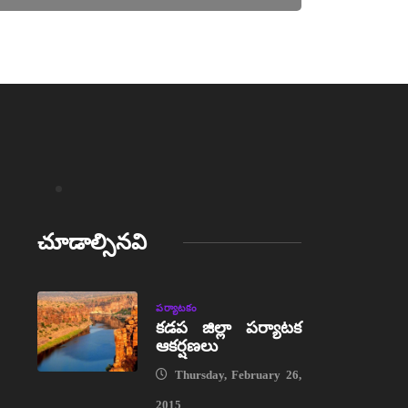
చూడాల్సినవి
పర్యాటకం
కడప జిల్లా పర్యాటక
ఆకర్షణలు
Thursday, February 26,
2015