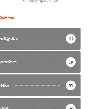
Sunday, April 26, 2026
విభాగాలు
అభిప్రాయం
112
ఆలయాలు
10
కథలు
55
చరిత్ర
103