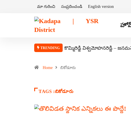
మా గురించి
సంప్రదించండి
English version
హోమ
కొమ్మిరెడ్డి విశ్వమోహనరెడ్డి – జనమ
TRENDING
Home
బికోడూరు
TAGS :బికోడూరు