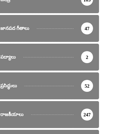
జానపద గీతాలు
47
పద్యాలు
2
ప్రసిద్ధులు
52
రాజకీయాలు
247