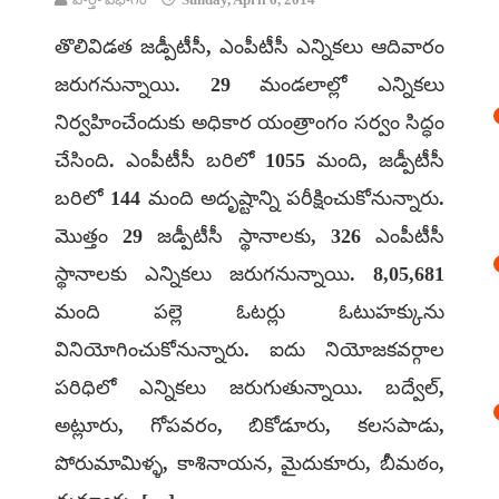
తొలివిడత జడ్పీటీసీ, ఎంపీటీసీ ఎన్నికలు ఆదివారం
జరుగనున్నాయి. 29 మండలాల్లో ఎన్నికలు
నిర్వహించేందుకు అధికార యంత్రాంగం సర్వం సిద్ధం
చేసింది. ఎంపీటీసీ బరిలో 1055 మంది, జడ్పీటీసీ
బరిలో 144 మంది అదృష్టాన్ని పరీక్షించుకోనున్నారు.
మొత్తం 29 జడ్పీటీసీ స్థానాలకు, 326 ఎంపీటీసీ
స్థానాలకు ఎన్నికలు జరుగనున్నాయి. 8,05,681
మంది పల్లె ఓటర్లు ఓటుహక్కును
వినియోగించుకోనున్నారు. ఐదు నియోజకవర్గాల
పరిధిలో ఎన్నికలు జరుగుతున్నాయి. బద్వేల్,
అట్లూరు, గోపవరం, బికోడూరు, కలసపాడు,
పోరుమామిళ్ళ, కాశినాయన, మైదుకూరు, బీమఠం,