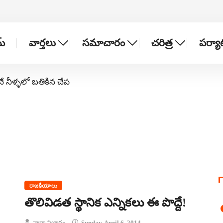
్
వార్తలు
సమాచారం
చరిత్ర
పర్య
నే నీళ్ళలో బతికిన చేప
రాజకీయాలు
తొలివిడత స్థానిక ఎన్నికలు ఈ పొద్దే!
వార్తా విభాగం
Sunday, April 6, 2014