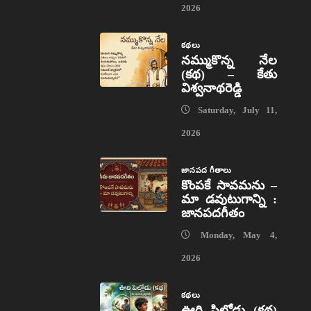
2026
కథలు
నమ్ముకొన్న నేల
(కథ) – కేతు
విశ్వనాథరెడ్డి
Saturday, July 11,
2026
జానపద గీతాలు
కొంపకే సావమను –
మా డవుటుగాన్ని :
జానపదగీతం
Monday, May 4,
2026
కథలు
ఊరి పిల్లోడు (కథ)