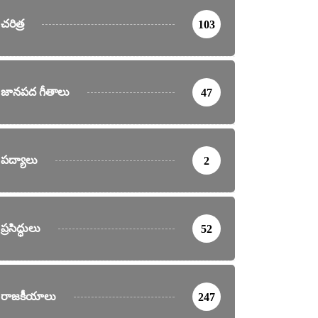
చరిత్ర
103
జానపద గీతాలు
47
పద్యాలు
2
ప్రసిద్ధులు
52
రాజకీయాలు
247