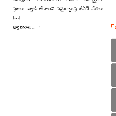
ప్రజలు ఒత్తిడి తేవాలని సమైక్యాంధ్ర జేఏసిీ నేతలు
[…]
పూర్తి వివరాలు ...