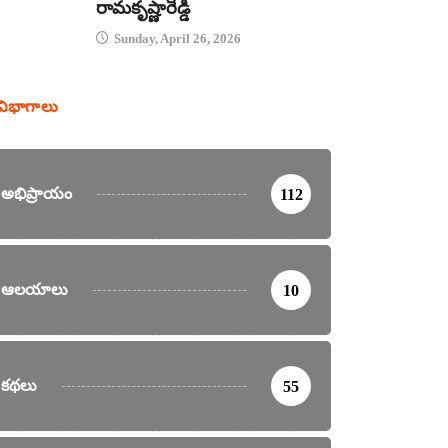
రామకృష్ణారెడ్డి
Sunday, April 26, 2026
విభాగాలు
అభిప్రాయం
112
ఆలయాలు
10
కథలు
55