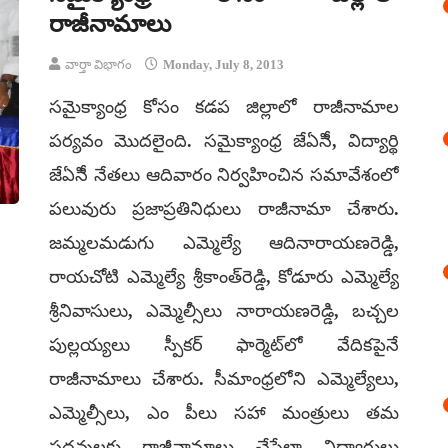
రాజీనామాలు
వార్తా విభాగం
Monday, July 8, 2013
సమైక్యాంధ్ర కోసం కడప జిల్లాలో రాజీనామాల
పర్యవం మొదలైంది. సమైక్యాంధ్ర జేఏసిీ, విద్యార్థి
జేఏసిీ నేతలు ఆదివారం నిర్వహించిన సమావేశంలో
పలువురు ప్రజాప్రతినిధులు రాజీనామా చేశారు.
జమ్మలమడుగు ఎమ్మెల్యే ఆదినారాయణరెడ్డి,
రాయచోటి ఎమ్మెల్యే శ్రీకాంత్‌రెడ్డి, కోడూరు ఎమ్మెల్యే
శ్రీనివాసులు, ఎమ్మెల్సీలు నారాయణరెడ్డి, బచ్చల
పుల్లయ్యలు స్పీకర్ ఫార్మెట్‌లో వేదికపైనే
రాజీనామాలు చేశారు. సీమాంధ్రలోని ఎమ్మెల్యేలు,
ఎమ్మెల్సీలు, ఎం పీలు సహా మంత్రులు తమ
పదవులకు రాజీనామాలు చేసేలా విద్యార్థులు