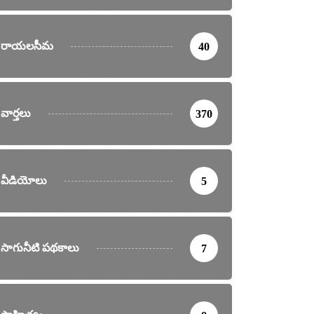
రాయలసీమ
40
వార్తలు
370
వీడియోలు
5
సాగునీటి పథకాలు
7