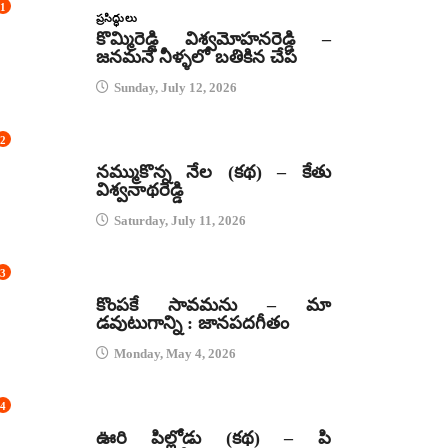
1
ప్రసిద్ధులు
కొమ్మిరెడ్డి విశ్వమోహనరెడ్డి –
జనమనే నీళ్ళలో బతికిన చేప
Sunday, July 12, 2026
2
కథలు
నమ్ముకొన్న నేల (కథ) – కేతు
విశ్వనాథరెడ్డి
Saturday, July 11, 2026
3
జానపద గీతాలు
కొంపకే సావమను – మా
డవుటుగాన్ని : జానపదగీతం
Monday, May 4, 2026
4
కథలు
ఊరి పిల్లోడు (కథ) – పి