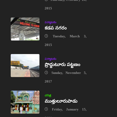
2015
పర్యాటకం
కడప నగరం
Tuesday, March 3,
2015
పర్యాటకం
ప్రొద్దుటూరు పట్టణం
Sunday, November 5,
2017
చరిత్ర
ముత్తులూరుపాడు
Friday, January 15,