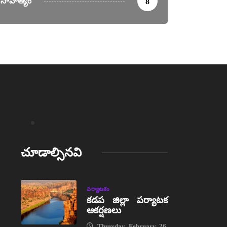
సాహిత్యం
8
చూడాల్సినవి
పర్యాటకం
కడప జిల్లా పర్యాటక
ఆకర్షణలు
Thursday, February 26,