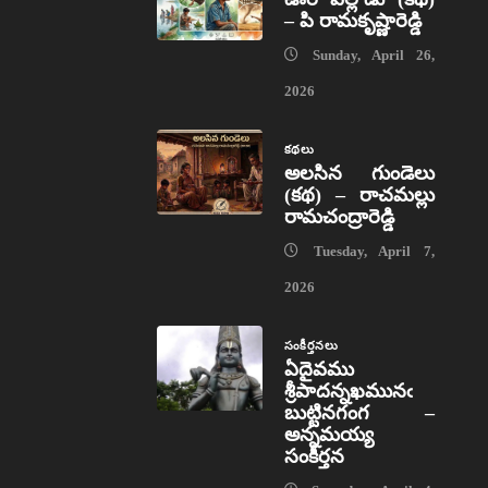
– పి రామకృష్ణారెడ్డి
Sunday, April 26,
2026
కథలు
అలసిన గుండెలు
(కథ) – రాచమల్లు
రామచంద్రారెడ్డి
Tuesday, April 7,
2026
సంకీర్తనలు
ఏదైవము
శ్రీపాదన్నఖమునఁ
బుట్టినగంగ –
అన్నమయ్య
సంకీర్తన