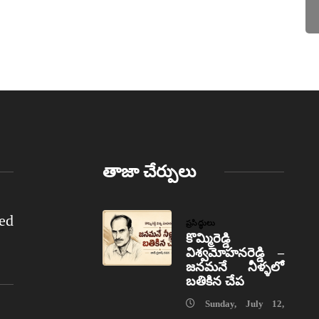
తాజా చేర్పులు
ed
ప్రసిద్ధులు
కొమ్మిరెడ్డి
విశ్వమోహనరెడ్డి –
జనమనే నీళ్ళలో
బతికిన చేప
Sunday, July 12,