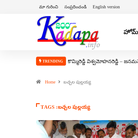
మా గురించి
సంప్రదించండి
English version
హోమ్
కొమ్మిరెడ్డి విశ్వమోహనరెడ్డి – జనమ
TRENDING
Home
బచ్చల పుల్లయ్య
TAGS :బచ్చల పుల్లయ్య