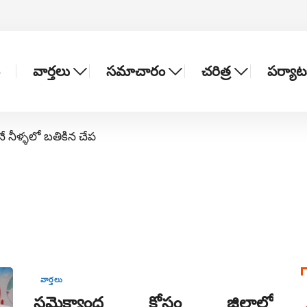
వార్తలు
సమాచారం
చరిత్ర
పర్యా
నే నీళ్ళలో బతికిన చేప
వార్తలు
సమైక్యాంధ్ర కోసం జిల్లాలో