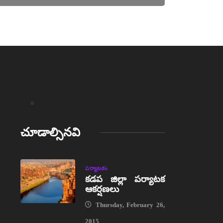
చూడాల్సినవి
పర్యాటకం
కడప జిల్లా పర్యాటక
ఆకర్షణలు
Thursday, February 26,
2015