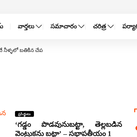
్
వార్తలు
సమాచారం
చరిత్ర
పర్య
నే నీళ్ళలో బతికిన చేప
ప్రసిద్ధులు
‘గడ్డం పొడవునుబట్టా, తెల్లబడిన
వెంట్రుకను బట్టా’ – సభాపతీయం 1