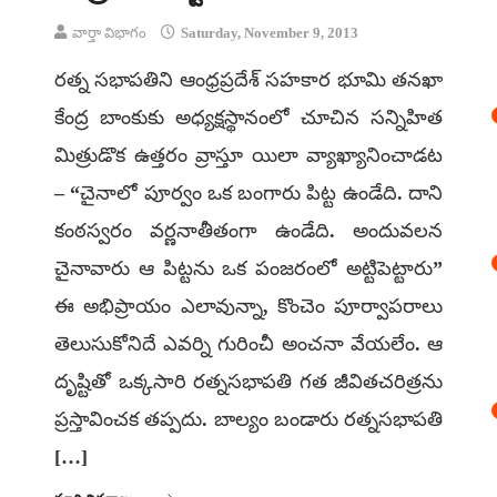
వార్తా విభాగం
Saturday, November 9, 2013
రత్న సభాపతిని ఆంధ్రప్రదేశ్ సహకార భూమి తనఖా
కేంద్ర బాంకుకు అధ్యక్షస్థానంలో చూచిన సన్నిహిత
మిత్రుడొక ఉత్తరం వ్రాస్తూ యిలా వ్యాఖ్యానించాడట
– “చైనాలో పూర్వం ఒక బంగారు పిట్ట ఉండేది. దాని
కంఠస్వరం వర్ణనాతీతంగా ఉండేది. అందువలన
చైనావారు ఆ పిట్టను ఒక పంజరంలో అట్టిపెట్టారు”
ఈ అభిప్రాయం ఎలావున్నా, కొంచెం పూర్వాపరాలు
తెలుసుకోనిదే ఎవర్ని గురించీ అంచనా వేయలేం. ఆ
దృష్టితో ఒక్కసారి రత్నసభాపతి గత జీవితచరిత్రను
ప్రస్తావించక తప్పదు. బాల్యం బండారు రత్నసభాపతి
[…]