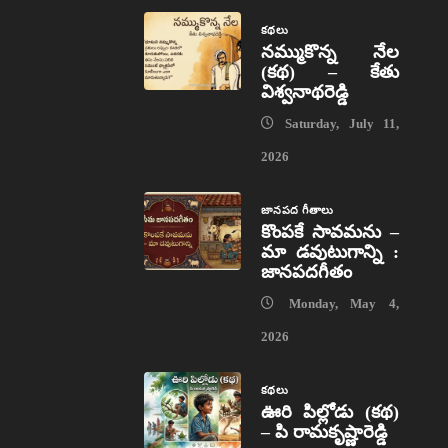
కథలు
నమ్ముకొన్న నేల
(కథ) – కేతు
విశ్వనాథరెడ్డి
Saturday, July 11,
2026
జానపద గీతాలు
కొంపకే సావమను –
మా డవుటుగాన్ని :
జానపదగీతం
Monday, May 4,
2026
కథలు
ఊరి పిల్లోడు (కథ)
– పి రామకృష్ణారెడ్డి