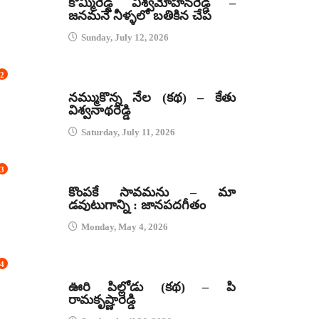
కొమ్మిరెడ్డి విశ్వమోహనరెడ్డి –
జనమనే నీళ్ళలో బతికిన చేప
Sunday, July 12, 2026
2
కథలు
నమ్ముకొన్న నేల (కథ) – కేతు
విశ్వనాథరెడ్డి
Saturday, July 11, 2026
3
జానపద గీతాలు
కొంపకే సావమను – మా
డవుటుగాన్ని : జానపదగీతం
Monday, May 4, 2026
4
కథలు
ఊరి పిల్లోడు (కథ) – పి
రామకృష్ణారెడ్డి