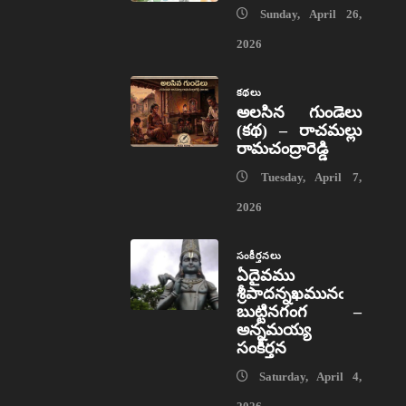
Sunday, April 26,
2026
కథలు
అలసిన గుండెలు
(కథ) – రాచమల్లు
రామచంద్రారెడ్డి
Tuesday, April 7,
2026
సంకీర్తనలు
ఏదైవము
శ్రీపాదన్నఖమునఁ
బుట్టినగంగ –
అన్నమయ్య
సంకీర్తన
Saturday, April 4,