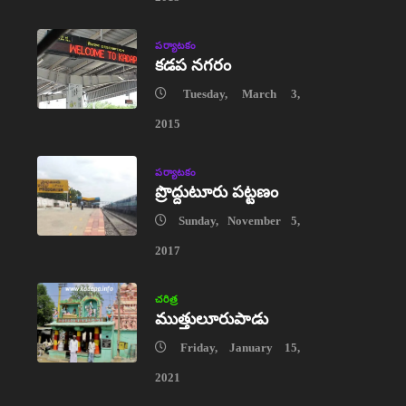
పర్యాటకం
కడప నగరం
Tuesday, March 3,
2015
పర్యాటకం
ప్రొద్దుటూరు పట్టణం
Sunday, November 5,
2017
చరిత్ర
ముత్తులూరుపాడు
Friday, January 15,
2021