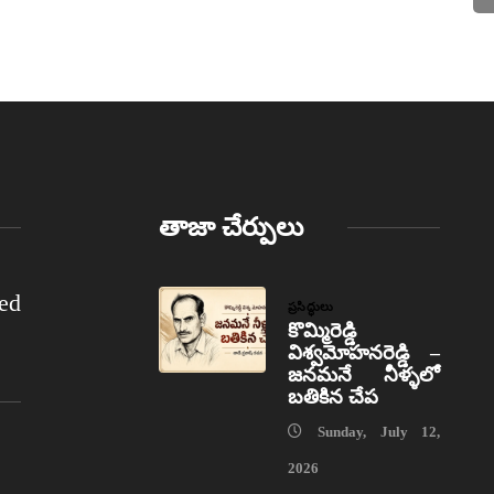
తాజా చేర్పులు
ed
ప్రసిద్ధులు
కొమ్మిరెడ్డి
విశ్వమోహనరెడ్డి –
జనమనే నీళ్ళలో
బతికిన చేప
Sunday, July 12,
2026