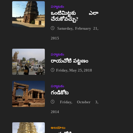
పర్యాటకం
ఒంటిమిట్టకు ఎలా
చేరుకోవచ్చు?
Saturday, February 21,
2015
పర్యాటకం
రాయచోటి పట్టణం
Friday, May 25, 2018
పర్యాటకం
గండికోట
Friday, October 3,
2014
ఆలయాలు