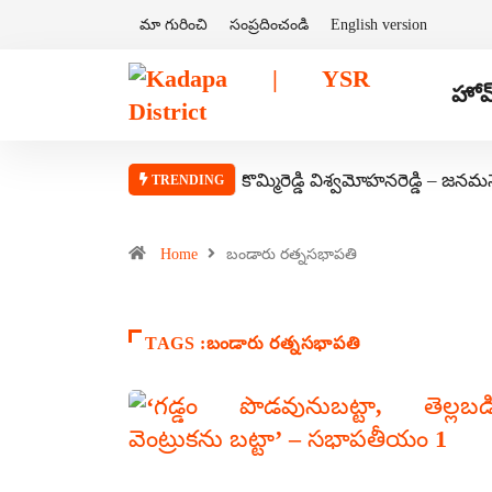
మా గురించి
సంప్రదించండి
English version
హోమ
కొమ్మిరెడ్డి విశ్వమోహనరెడ్డి – జనమ
TRENDING
Home
బండారు రత్నసభాపతి
TAGS :బండారు రత్నసభాపతి