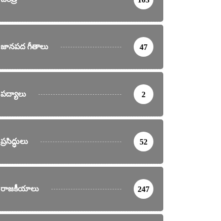
జానపద గీతాలు
47
పద్యాలు
2
ప్రసిద్ధులు
52
రాజకీయాలు
247