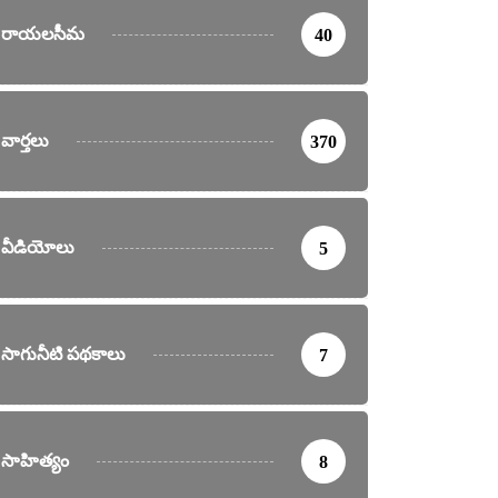
రాయలసీమ
40
వార్తలు
370
వీడియోలు
5
సాగునీటి పథకాలు
7
సాహిత్యం
8