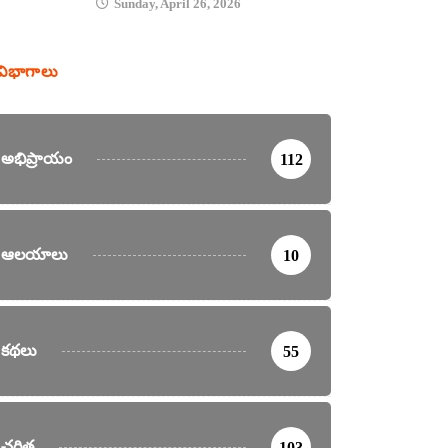
Sunday, April 26, 2026
విభాగాలు
అభిప్రాయం
112
ఆలయాలు
10
కథలు
55
చరిత్ర
103