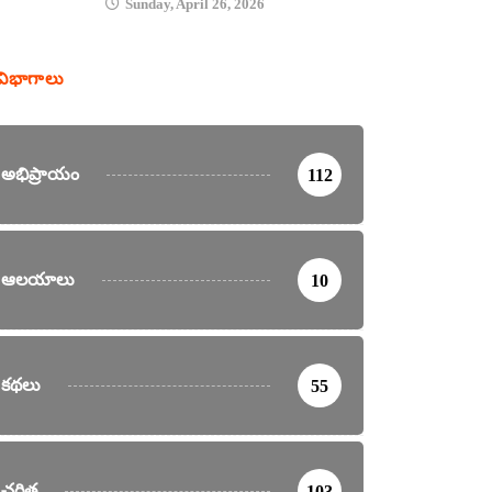
Sunday, April 26, 2026
విభాగాలు
అభిప్రాయం
112
ఆలయాలు
10
కథలు
55
చరిత్ర
103