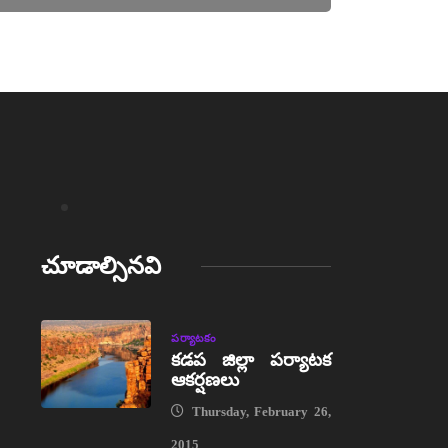
చూడాల్సినవి
పర్యాటకం
కడప జిల్లా పర్యాటక
ఆకర్షణలు
Thursday, February 26,
2015