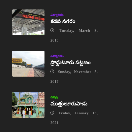
పర్యాటకం
కడప నగరం
Tuesday, March 3,
2015
పర్యాటకం
ప్రొద్దుటూరు పట్టణం
Sunday, November 5,
2017
చరిత్ర
ముత్తులూరుపాడు
Friday, January 15,
2021