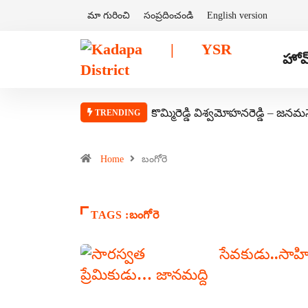
మా గురించి
సంప్రదించండి
English version
హోమ
కొమ్మిరెడ్డి విశ్వమోహనరెడ్డి – జనమ
TRENDING
Home
బంగోరె
TAGS :బంగోరె