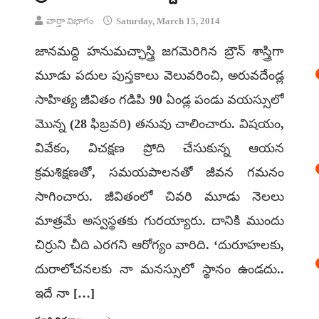
వార్తా విభాగం
Saturday, March 15, 2014
జానమద్ది హనుమచ్ఛాస్త్రి జగమెరిగిన బ్రౌన్‌ శాస్త్రిగా
మూడు పదుల పుస్తకాలు వెలువరించి, అరువదేండ్ల
సాహిత్య జీవితం గడిపి 90 ఏండ్ల పండు వయస్సులో
మొన్న (28 ఫిబ్రవరి) తనువు చాలించారు. విషయం,
వివేకం, విచక్షణ ప్రోది చేసుకున్న ఆయన
క్రమశిక్షణతో, సమయపాలనతో జీవన గమనం
సాగించారు. జీవితంలో చివరి మూడు నెలలు
మాత్రమే అస్వస్థతకు గురయ్యారు. దానికి ముందు
చిర్రుని చీది ఎరగని ఆరోగ్యం వారిది. ‘దురూహలకు,
దురాలోచనలకు నా మనస్సులో స్థానం ఉండదు..
ఇదే నా […]