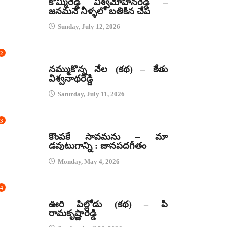
కొమ్మిరెడ్డి విశ్వమోహనరెడ్డి –
జనమనే నీళ్ళలో బతికిన చేప
Sunday, July 12, 2026
2
కథలు
నమ్ముకొన్న నేల (కథ) – కేతు
విశ్వనాథరెడ్డి
Saturday, July 11, 2026
3
జానపద గీతాలు
కొంపకే సావమను – మా
డవుటుగాన్ని : జానపదగీతం
Monday, May 4, 2026
4
కథలు
ఊరి పిల్లోడు (కథ) – పి
రామకృష్ణారెడ్డి