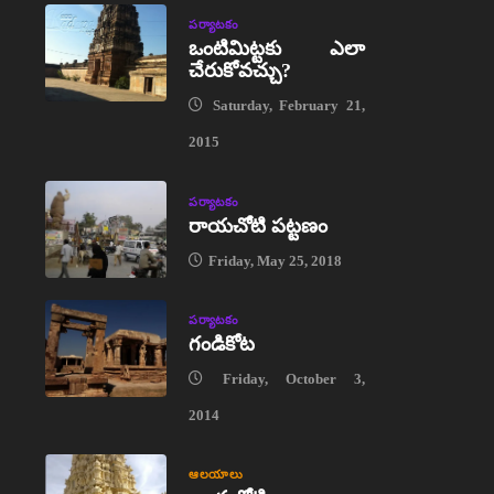
పర్యాటకం
ఒంటిమిట్టకు ఎలా
చేరుకోవచ్చు?
Saturday, February 21,
2015
పర్యాటకం
రాయచోటి పట్టణం
Friday, May 25, 2018
పర్యాటకం
గండికోట
Friday, October 3,
2014
ఆలయాలు