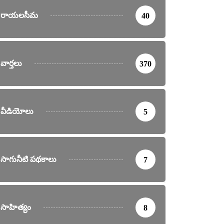
రాయలసీమ
40
వార్తలు
370
వీడియోలు
5
సాగునీటి పథకాలు
7
సాహిత్యం
8