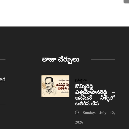
తాజా చేర్పులు
ed
ప్రసిద్ధులు
కొమ్మిరెడ్డి
విశ్వమోహనరెడ్డి –
జనమనే నీళ్ళలో
బతికిన చేప
Sunday, July 12,
2026