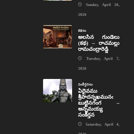
Sunday, April 26,
2026
కథలు
అలసిన గుండెలు
(కథ) – రాచమల్లు
రామచంద్రారెడ్డి
Tuesday, April 7,
2026
సంకీర్తనలు
ఏదైవము
శ్రీపాదన్నఖమునఁ
బుట్టినగంగ –
అన్నమయ్య
సంకీర్తన
Saturday, April 4,