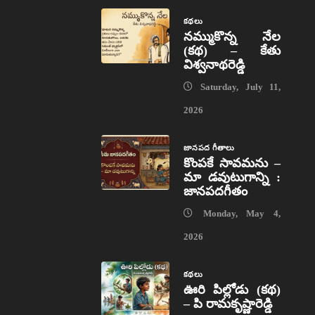
కథలు
నమ్ముకొన్న నేల
(కథ) – కేతు
విశ్వనాథరెడ్డి
Saturday, July 11,
2026
జానపద గీతాలు
కొంపకే సావమను –
మా డవుటుగాన్ని :
జానపదగీతం
Monday, May 4,
2026
కథలు
ఊరి పిల్లోడు (కథ)
– పి రామకృష్ణారెడ్డి