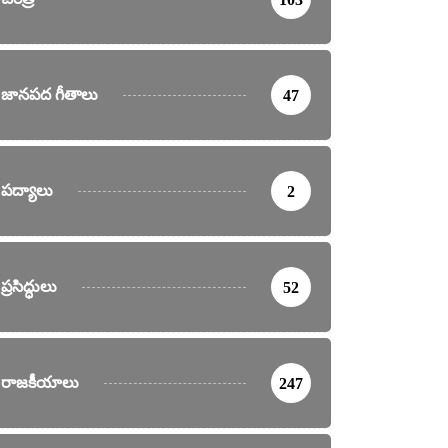
జానపద గీతాలు
47
పద్యాలు
2
ప్రసిద్ధులు
52
రాజకీయాలు
247