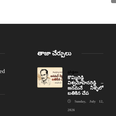
తాజా చేర్పులు
ed
ప్రసిద్ధులు
కొమ్మిరెడ్డి
విశ్వమోహనరెడ్డి –
జనమనే నీళ్ళలో
బతికిన చేప
Sunday, July 12,
2026