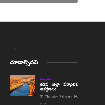
చూడాల్సినవి
పర్యాటకం
కడప జిల్లా పర్యాటక
ఆకర్షణలు
Thursday, February 26,
2015