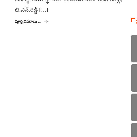
బి.ఎన్.రెడ్డి […]
పూర్తి వివరాలు ...