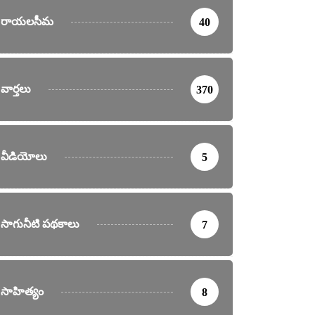
రాయలసీమ
40
వార్తలు
370
వీడియోలు
5
సాగునీటి పథకాలు
7
సాహిత్యం
8