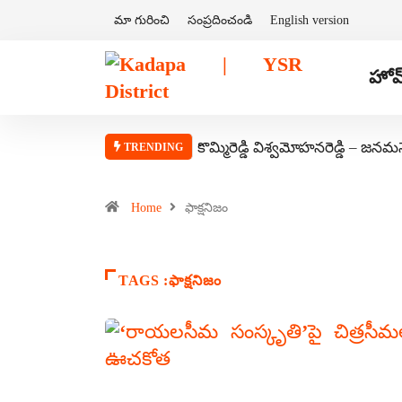
మా గురించి
సంప్రదించండి
English version
హోమ
కొమ్మిరెడ్డి విశ్వమోహనరెడ్డి – జనమ
TRENDING
Home
ఫాక్షనిజం
TAGS :ఫాక్షనిజం