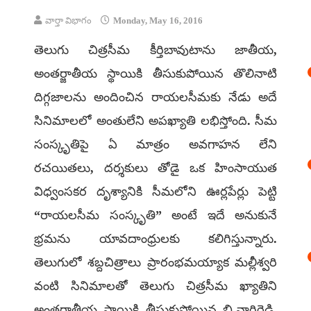
వార్తా విభాగం
Monday, May 16, 2016
తెలుగు చిత్రసీమ కీర్తిబావుటాను జాతీయ,
అంతర్జాతీయ స్థాయికి తీసుకుపోయిన తొలినాటి
దిగ్గజాలను అందించిన రాయలసీమకు నేడు అదే
సినిమాలలో అంతులేని అపఖ్యాతి లభిస్తోంది. సీమ
సంస్కృతిపై ఏ మాత్రం అవగాహన లేని
రచయితలు, దర్శకులు తోడై ఒక హింసాయుత
విధ్వంసకర దృశ్యానికి సీమలోని ఊర్లపేర్లు పెట్టి
“రాయలసీమ సంస్కృతి” అంటే ఇదే అనుకునే
భ్రమను యావదాంధ్రులకు కలిగిస్తున్నారు.
తెలుగులో శబ్దచిత్రాలు ప్రారంభమయ్యాక మల్లీశ్వరి
వంటి సినిమాలతో తెలుగు చిత్రసీమ ఖ్యాతిని
అంతర్జాతీయ స్థాయికి తీసుకుపోయిన బి.నాగిరెడ్డి,