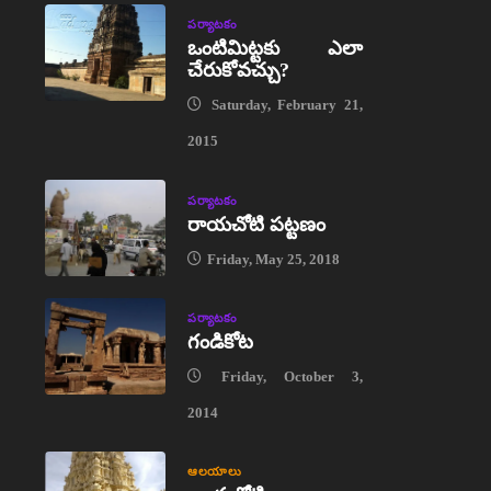
పర్యాటకం
ఒంటిమిట్టకు ఎలా
చేరుకోవచ్చు?
Saturday, February 21,
2015
పర్యాటకం
రాయచోటి పట్టణం
Friday, May 25, 2018
పర్యాటకం
గండికోట
Friday, October 3,
2014
ఆలయాలు