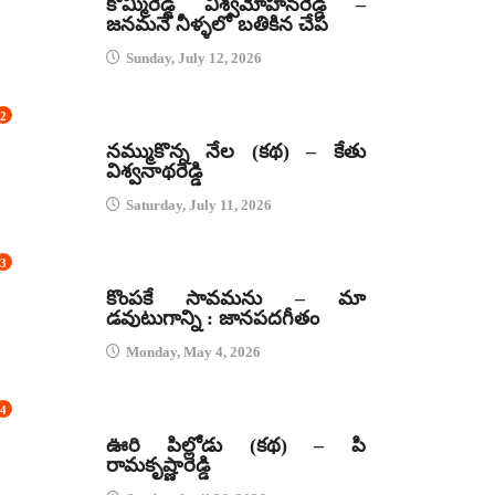
కొమ్మిరెడ్డి విశ్వమోహనరెడ్డి –
జనమనే నీళ్ళలో బతికిన చేప
Sunday, July 12, 2026
2
కథలు
నమ్ముకొన్న నేల (కథ) – కేతు
విశ్వనాథరెడ్డి
Saturday, July 11, 2026
3
జానపద గీతాలు
కొంపకే సావమను – మా
డవుటుగాన్ని : జానపదగీతం
Monday, May 4, 2026
4
కథలు
ఊరి పిల్లోడు (కథ) – పి
రామకృష్ణారెడ్డి