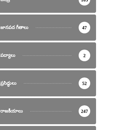
జానపద గీతాలు
47
పద్యాలు
2
ప్రసిద్ధులు
52
రాజకీయాలు
247