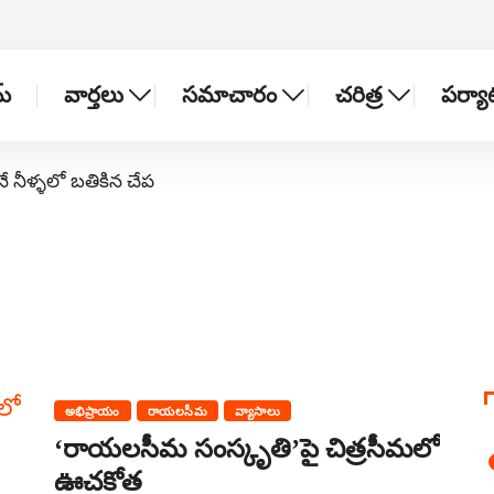
్
వార్తలు
సమాచారం
చరిత్ర
పర్య
నే నీళ్ళలో బతికిన చేప
అభిప్రాయం
రాయలసీమ
వ్యాసాలు
‘రాయలసీమ సంస్కృతి’పై చిత్రసీమలో
ఊచకోత