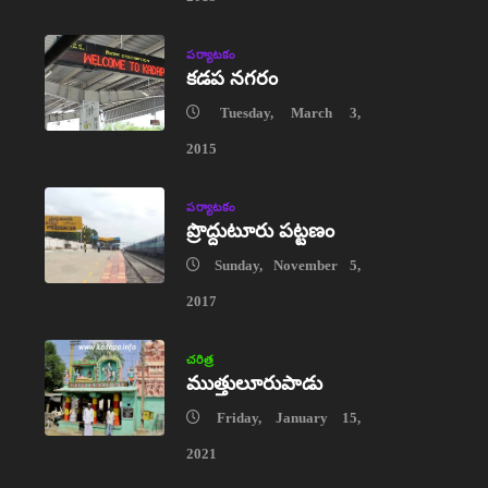
పర్యాటకం
కడప నగరం
Tuesday, March 3,
2015
పర్యాటకం
ప్రొద్దుటూరు పట్టణం
Sunday, November 5,
2017
చరిత్ర
ముత్తులూరుపాడు
Friday, January 15,
2021