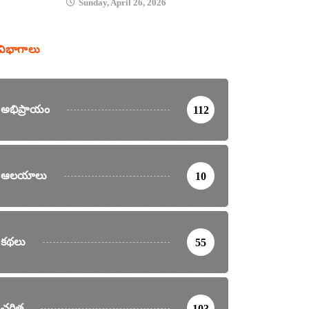
Sunday, April 26, 2026
విభాగాలు
అభిప్రాయం
112
ఆలయాలు
10
కథలు
55
చరిత్ర
103