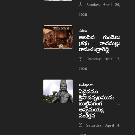
Sunday, April 26,
2026
కథలు
అలసిన గుండెలు
(కథ) – రాచమల్లు
రామచంద్రారెడ్డి
Tuesday, April 7,
2026
సంకీర్తనలు
ఏదైవము
శ్రీపాదన్నఖమునఁ
బుట్టినగంగ –
అన్నమయ్య
సంకీర్తన
Saturday, April 4,