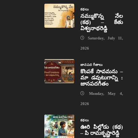
కథలు
నమ్ముకొన్న నేల
(కథ) – కేతు
విశ్వనాథరెడ్డి
Saturday, July 11,
2026
జానపద గీతాలు
కొంపకే సావమను –
మా డవుటుగాన్ని :
జానపదగీతం
Monday, May 4,
2026
కథలు
ఊరి పిల్లోడు (కథ)
– పి రామకృష్ణారెడ్డి