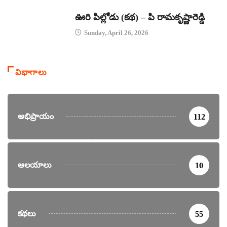
కథలు
ఊరి పిల్లోడు (కథ) – పి రామకృష్ణారెడ్డి
Sunday, April 26, 2026
విభాగాలు
అభిప్రాయం
112
ఆలయాలు
10
కథలు
55