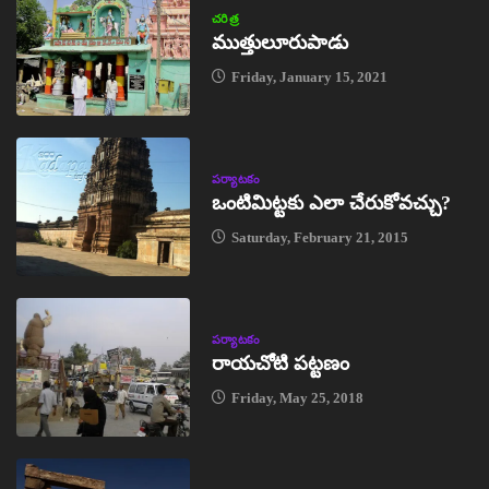
చరిత్ర
ముత్తులూరుపాడు
Friday, January 15, 2021
పర్యాటకం
ఒంటిమిట్టకు ఎలా చేరుకోవచ్చు?
Saturday, February 21, 2015
పర్యాటకం
రాయచోటి పట్టణం
Friday, May 25, 2018