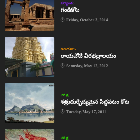
పర్యాటకం
గండికోట
Friday, October 3, 2014
ఆలయాలు
రాయచోటి వీరభద్రాలయం
Saturday, May 12, 2012
చరిత్ర
శత్రుదుర్భేద్యమైన సిద్ధవటం కోట
Tuesday, May 17, 2011
చరిత్ర