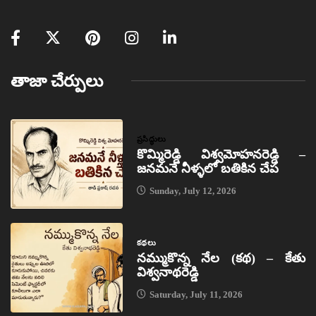
తాజా చేర్పులు
ప్రసిద్ధులు
కొమ్మిరెడ్డి విశ్వమోహనరెడ్డి –
జనమనే నీళ్ళలో బతికిన చేప
Sunday, July 12, 2026
కథలు
నమ్ముకొన్న నేల (కథ) – కేతు
విశ్వనాథరెడ్డి
Saturday, July 11, 2026