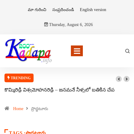
మా గురించి
సంప్రదించండి
English version
Thursday, August 6, 2026
TRENDING
కొమ్మిరెడ్డి విశ్వమోహనరెడ్డి – జనమనే నీళ్ళలో బతికిన చేప
Home
ప్రొద్దటూరు
TAGS :ప్రొద్దటూరు