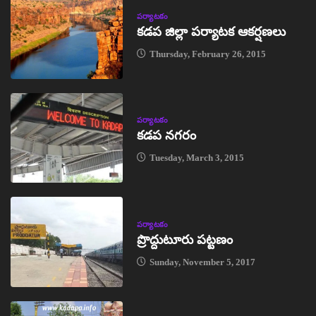
పర్యాటకం
కడప జిల్లా పర్యాటక ఆకర్షణలు
Thursday, February 26, 2015
పర్యాటకం
కడప నగరం
Tuesday, March 3, 2015
పర్యాటకం
ప్రొద్దుటూరు పట్టణం
Sunday, November 5, 2017