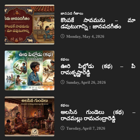
జానపద గీతాలు
కొంపకే సావమను – మా
డవుటుగాన్ని : జానపదగీతం
Monday, May 4, 2026
కథలు
ఊరి పిల్లోడు (కథ) – పి
రామకృష్ణారెడ్డి
Sunday, April 26, 2026
కథలు
అలసిన గుండెలు (కథ) –
రాచమల్లు రామచంద్రారెడ్డి
Tuesday, April 7, 2026