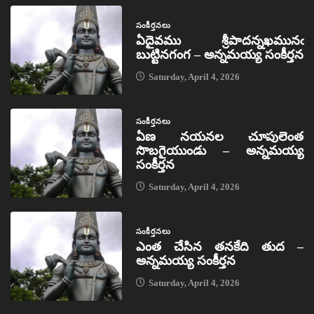
సంకీర్తనలు
ఏదైవము శ్రీపాదన్నఖమునఁ
బుట్టినగంగ – అన్నమయ్య సంకీర్తన
Saturday, April 4, 2026
సంకీర్తనలు
ఏణ నయనల చూపులెంత
సొబగైయుండు – అన్నమయ్య
సంకీర్తన
Saturday, April 4, 2026
సంకీర్తనలు
ఎంత చేసిన తనకేది తుద –
అన్నమయ్య సంకీర్తన
Saturday, April 4, 2026