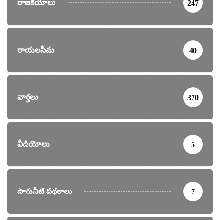
రాజకీయాలు
247
రాయలసీమ
40
వార్తలు
370
వీడియోలు
5
సాగునీటి పథకాలు
7