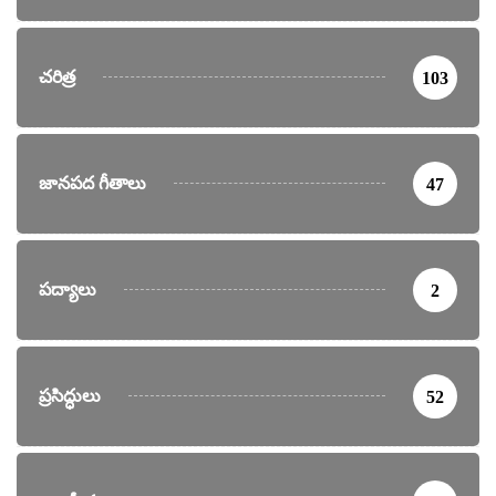
చరిత్ర
103
జానపద గీతాలు
47
పద్యాలు
2
ప్రసిద్ధులు
52