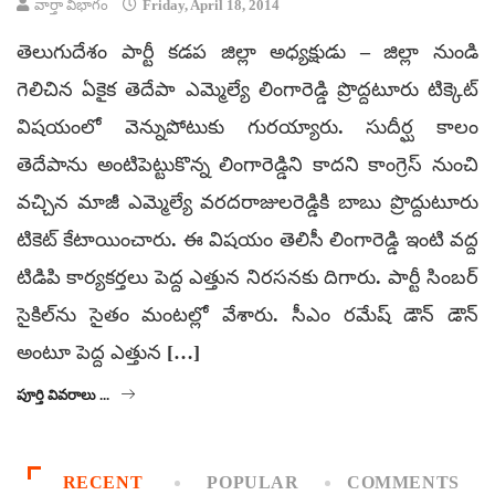
వార్తా విభాగం
Friday, April 18, 2014
తెలుగుదేశం పార్టీ కడప జిల్లా అధ్యక్షుడు – జిల్లా నుండి
గెలిచిన ఏకైక తెదేపా ఎమ్మెల్యే లింగారెడ్డి ప్రొద్దటూరు టిక్కెట్
విషయంలో వెన్నుపోటుకు గురయ్యారు. సుదీర్ఘ కాలం
తెదేపాను అంటిపెట్టుకొన్న లింగారెడ్డిని కాదని కాంగ్రెస్ నుంచి
వచ్చిన మాజీ ఎమ్మెల్యే వరదరాజులరెడ్డికి బాబు ప్రొద్దుటూరు
టికెట్ కేటాయించారు. ఈ విషయం తెలిసీ లింగారెడ్డి ఇంటి వద్ద
టిడిపి కార్యకర్తలు పెద్ద ఎత్తున నిరసనకు దిగారు. పార్టీ సింబర్‌
సైకిల్‌ను సైతం మంటల్లో వేశారు. సీఎం రమేష్ డౌన్ డౌన్
అంటూ పెద్ద ఎత్తున […]
పూర్తి వివరాలు ...
RECENT
POPULAR
COMMENTS