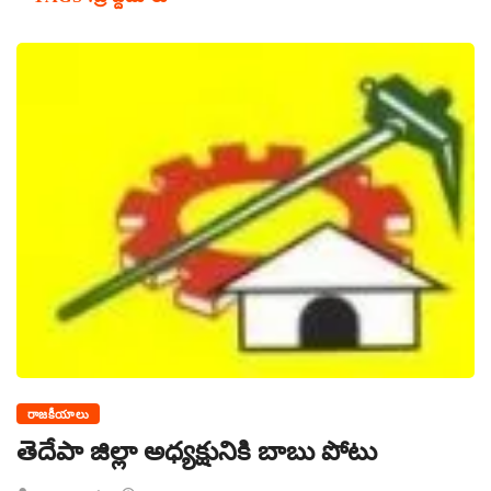
రాజకీయాలు
తెదేపా జిల్లా అధ్యక్షునికి బాబు పోటు