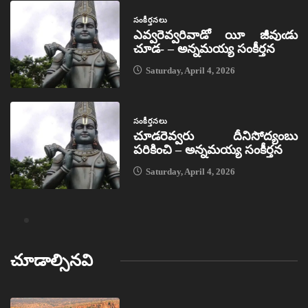
సంకీర్తనలు
ఎవ్వరెవ్వరివాడో యీ జీవుఁడు
చూడ- – అన్నమయ్య సంకీర్తన
Saturday, April 4, 2026
సంకీర్తనలు
చూడరెవ్వరు దీనిసోద్యంబు
పరికించి – అన్నమయ్య సంకీర్తన
Saturday, April 4, 2026
చూడాల్సినవి