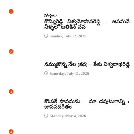
1
ప్రసిద్ధులు
కొమ్మిరెడ్డి విశ్వమోహనరెడ్డి – జనమనే
నీళ్ళలో బతికిన చేప
Sunday, July 12, 2026
2
కథలు
నమ్ముకొన్న నేల (కథ) – కేతు విశ్వనాథరెడ్డి
Saturday, July 11, 2026
3
జానపద గీతాలు
కొంపకే సావమను – మా డవుటుగాన్ని :
జానపదగీతం
Monday, May 4, 2026
4