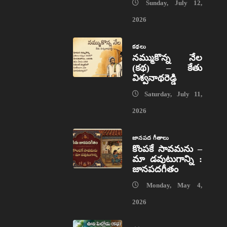
Sunday, July 12,
2026
కథలు
నమ్ముకొన్న నేల
(కథ) – కేతు
విశ్వనాథరెడ్డి
Saturday, July 11,
2026
జానపద గీతాలు
కొంపకే సావమను –
మా డవుటుగాన్ని :
జానపదగీతం
Monday, May 4,
2026