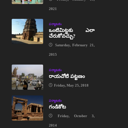
2021
పర్యాటకం
ఒంటిమిట్టకు ఎలా
చేరుకోవచ్చు?
Saturday, February 21,
2015
పర్యాటకం
రాయచోటి పట్టణం
Friday, May 25, 2018
పర్యాటకం
గండికోట
Friday, October 3,
2014