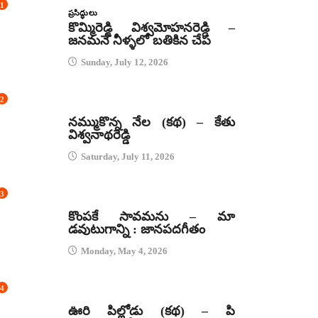
1
ప్రసిద్ధులు
కొమ్మిరెడ్డి విశ్వమోహనరెడ్డి –
జనమనే నీళ్ళలో బతికిన చేప
Sunday, July 12, 2026
2
కథలు
నమ్ముకొన్న నేల (కథ) – కేతు
విశ్వనాథరెడ్డి
Saturday, July 11, 2026
3
జానపద గీతాలు
కొంపకే సావమను – మా
డవుటుగాన్ని : జానపదగీతం
Monday, May 4, 2026
4
కథలు
ఊరి పిల్లోడు (కథ) – పి