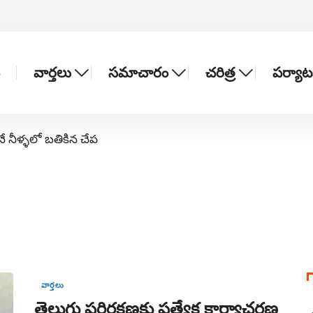
వార్తలు
సమాచారం
చరిత్ర
పర్యా
నే నీళ్ళలో బతికిన చేప
వార్తలు
తెలుగు పరిరక్షణకు ప్రత్యేక కార్యాచరణ