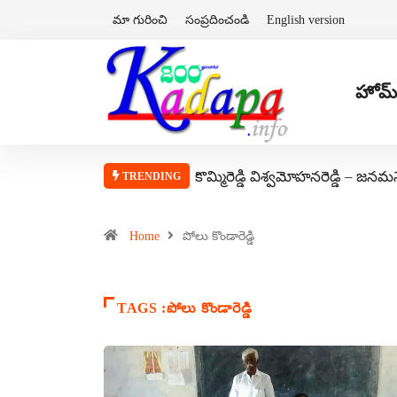
మా గురించి
సంప్రదించండి
English version
హోమ్
కొమ్మిరెడ్డి విశ్వమోహనరెడ్డి – జనమ
TRENDING
Home
పోలు కొండారెడ్డి
TAGS :పోలు కొండారెడ్డి