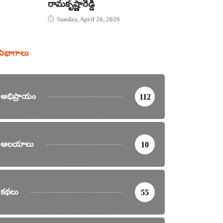
రామకృష్ణారెడ్డి
Sunday, April 26, 2026
విభాగాలు
అభిప్రాయం
112
ఆలయాలు
10
కథలు
55