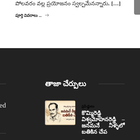
పోలవరం వల్ల ప్రయోజనం స్వల్పమేనన్నారు. […]
పూర్తి వివరాలు ...
తాజా చేర్పులు
ed
ప్రసిద్ధులు
కొమ్మిరెడ్డి
విశ్వమోహనరెడ్డి –
జనమనే నీళ్ళలో
బతికిన చేప