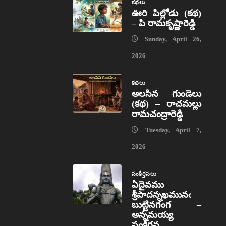
కథలు
ఊరి పిల్లోడు (కథ)
– పి రామకృష్ణారెడ్డి
Sunday, April 26,
2026
కథలు
అలసిన గుండెలు
(కథ) – రాచమల్లు
రామచంద్రారెడ్డి
Tuesday, April 7,
2026
సంకీర్తనలు
ఏదైవము
శ్రీపాదన్నఖమునఁ
బుట్టినగంగ –
అన్నమయ్య
సంకీర్తన