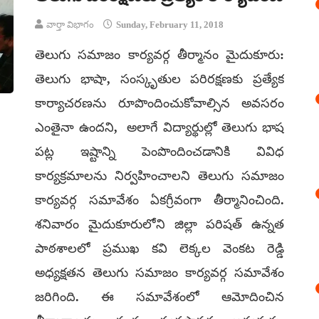
వార్తా విభాగం
Sunday, February 11, 2018
తెలుగు సమాజం కార్యవర్గ తీర్మానం మైదుకూరు:
తెలుగు భాషా, సంస్కృతుల పరిరక్షణకు ప్రత్యేక
కార్యాచరణను రూపొందించుకోవాల్సిన అవసరం
ఎంతైనా ఉందని, అలాగే విద్యార్థుల్లో తెలుగు భాష
పట్ల ఇష్టాన్ని పెంపొందించడానికి వివిధ
కార్యక్రమాలను నిర్వహించాలని తెలుగు సమాజం
కార్యవర్గ సమావేశం ఏకగ్రీవంగా తీర్మానించింది.
శనివారం మైదుకూరులోని జిల్లా పరిషత్ ఉన్నత
పాఠశాలలో ప్రముఖ కవి లెక్కల వెంకట రెడ్డి
అధ్యక్షతన తెలుగు సమాజం కార్యవర్గ సమావేశం
జరిగింది. ఈ సమావేశంలో ఆమోదించిన