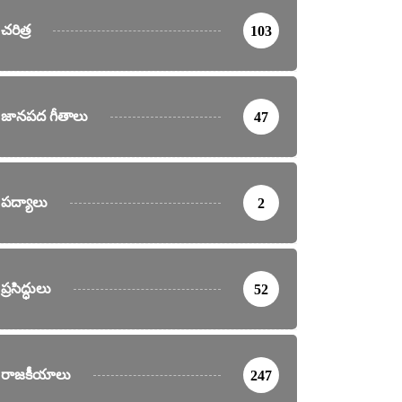
చరిత్ర
103
జానపద గీతాలు
47
పద్యాలు
2
ప్రసిద్ధులు
52
రాజకీయాలు
247