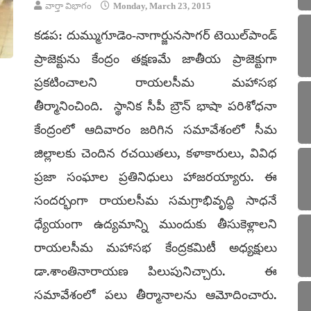
వార్తా విభాగం
Monday, March 23, 2015
కడప: దుమ్ముగూడెం-నాగార్జునసాగర్ టెయిల్‌పాండ్
ప్రాజెక్టును కేంద్రం తక్షణమే జాతీయ ప్రాజెక్టుగా
ప్రకటించాలని రాయలసీమ మహాసభ
తీర్మానించింది. స్థానిక సీపీ బ్రౌన్ భాషా పరిశోధనా
కేంద్రంలో ఆదివారం జరిగిన సమావేశంలో సీమ
జిల్లాలకు చెందిన రచయితలు, కళాకారులు, వివిధ
ప్రజా సంఘాల ప్రతినిధులు హాజరయ్యారు. ఈ
సందర్భంగా రాయలసీమ సమగ్రాభివృద్ధి సాధనే
ధ్యేయంగా ఉద్యమాన్ని ముందుకు తీసుకెళ్లాలని
రాయలసీమ మహాసభ కేంద్రకమిటీ అధ్యక్షులు
డా.శాంతినారాయణ పిలుపునిచ్చారు. ఈ
సమావేశంలో పలు తీర్మానాలను ఆమోదించారు.