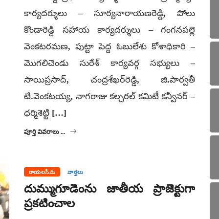
కార్యదర్శులు – సూర్యనారాయణరెడ్డి, పోలు
కొండారెడ్డి సహాయ కార్యదర్శులు – గంగనపల్లె
వెంకటరమణ, పుట్టా పెద్ద ఓబులేశు కోశాధికారి –
మొగలిచెండు సురేశ్ కార్యవర్గ సభ్యులు –
సాయిప్రసాద్, చంద్రశేఖర్‌రెడ్డి, జి.పార్వతీ
టి.వెంకటయ్య, నాగరాజు కల్చరల్ కమిటీ కన్వీనర్ –
ధర్మిశెట్టి […]
పూర్తి వివరాలు ...
రాయలసీమ
వార్తలు
దుమ్ముగూడెంను జాతీయ ప్రాజెక్టుగా
ప్రకటించాల