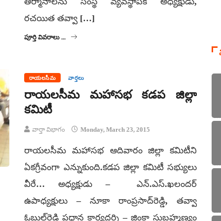
తీర్మానాలను సంస్థ వ్యవస్థాపక అధ్యక్షుడు,
రచయిత తవ్వా […]
పూర్తి వివరాలు ...
రాయలసీమ
వార్తలు
రాయలసీమ మహాసభ కడప జిల్లా
కమిటీ
వార్తా విభాగం
Monday, March 23, 2015
రాయలసీమ మహాసభ ఆదివారం జిల్లా కమిటీని
ఏకగ్రీవంగా ఎన్నుకుంది.కడప జిల్లా కమిటీ సభ్యులు
వీరే… అధ్యక్షుడు – ఎన్.ఎస్.ఖలందర్
ఉపాధ్యక్షులు – నూకా రాంప్రసాద్‌రెడ్డి, తవ్వా
ఓబుల్‌రెడ్డి ప్రధాన కార్యదర్శి – జింకా సుబ్రహ్మణ్యం