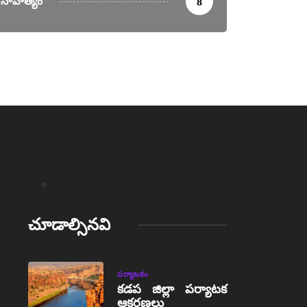
సాహిత్యం
8
చూడాల్సినవి
పర్యాటకం
కడప జిల్లా పర్యాటక
ఆకర్షణలు