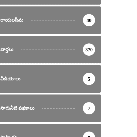
రాయలసీమ
40
వార్తలు
370
వీడియోలు
5
సాగునీటి పథకాలు
7