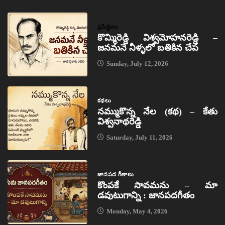
ప్రసిద్ధులు
కొమ్మిరెడ్డి విశ్వమోహనరెడ్డి –
జనమనే నీళ్ళలో బతికిన చేప
Sunday, July 12, 2026
కథలు
నమ్ముకొన్న నేల (కథ) – కేతు
విశ్వనాథరెడ్డి
Saturday, July 11, 2026
జానపద గీతాలు
కొంపకే సావమను – మా
డవుటుగాన్ని : జానపదగీతం
Monday, May 4, 2026