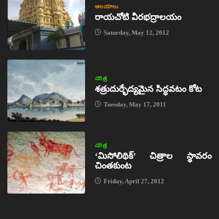
ఆలయాలు
రాయచోటి వీరభద్రాలయం
Saturday, May 12, 2012
చరిత్ర
శత్రుదుర్భేద్యమైన సిద్ధవటం కోట
Tuesday, May 17, 2011
చరిత్ర
‘మిసోలిథిక్‌’ చిత్రాల స్థావరం
చింతకుంట
Friday, April 27, 2012