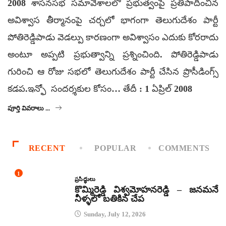
2008 శాసనసభ సమావేశాలలో ప్రభుత్వంపై ప్రతిపాదించిన
అవిశ్వాస తీర్మానంపై చర్చలో భాగంగా తెలుగుదేశం పార్టీ
పోతిరెడ్డిపాడు వెడల్పు కారణంగా అవిశ్వాసం ఎదుకు కోరరాదు
అంటూ అప్పటి ప్రభుత్వాన్ని ప్రశ్నించింది. పోతిరెడ్డిపాడు
గురించి ఆ రోజు సభలో తెలుగుదేశం పార్టీ చేసిన ప్రొసీడింగ్స్
కడప.ఇన్ఫో సందర్శకుల కోసం… తేదీ : 1 ఏప్రిల్ 2008
పూర్తి వివరాలు ...
RECENT
POPULAR
COMMENTS
1
ప్రసిద్ధులు
కొమ్మిరెడ్డి విశ్వమోహనరెడ్డి – జనమనే
నీళ్ళలో బతికిన చేప
Sunday, July 12, 2026