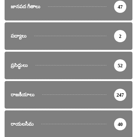
జానపద గీతాలు
47
పద్యాలు
2
ప్రసిద్ధులు
52
రాజకీయాలు
247
రాయలసీమ
40