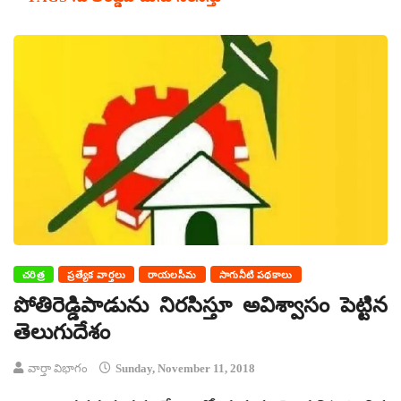
చరిత్ర
ప్రత్యేక వార్తలు
రాయలసీమ
సాగునీటి పథకాలు
పోతిరెడ్డిపాడును నిరసిస్తూ అవిశ్వాసం పెట్టిన
తెలుగుదేశం
వార్తా విభాగం
Sunday, November 11, 2018