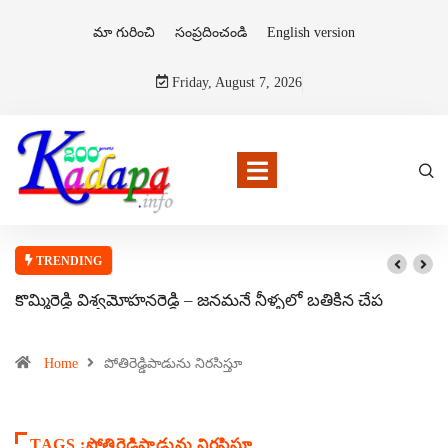
మా గురించి
సంప్రదించండి
English version
Friday, August 7, 2026
TRENDING
కొమ్మిరెడ్డి విశ్వమోహనరెడ్డి – జనమనే నీళ్ళలో బతికిన చేప
Home
పోతిరెడ్డిపాడును నిరసిస్తూ
TAGS :పోతిరెడ్డిపాడును నిరసిస్తూ