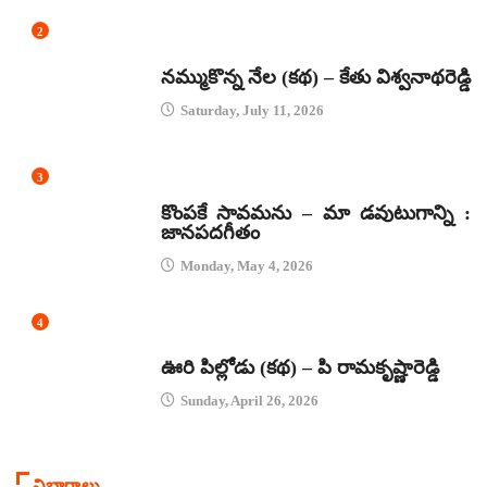
2
కథలు
నమ్ముకొన్న నేల (కథ) – కేతు విశ్వనాథరెడ్డి
Saturday, July 11, 2026
3
జానపద గీతాలు
కొంపకే సావమను – మా డవుటుగాన్ని :
జానపదగీతం
Monday, May 4, 2026
4
కథలు
ఊరి పిల్లోడు (కథ) – పి రామకృష్ణారెడ్డి
Sunday, April 26, 2026
విభాగాలు