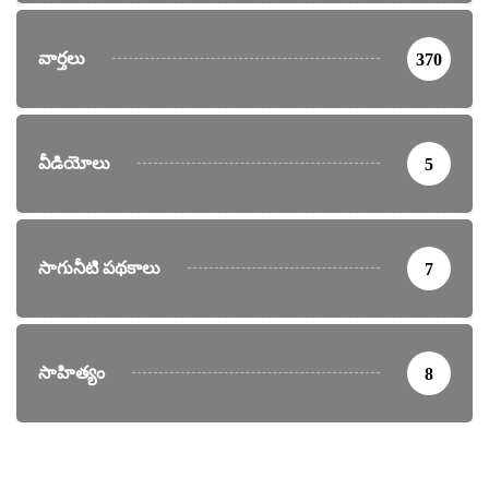
వార్తలు
370
వీడియోలు
5
సాగునీటి పథకాలు
7
సాహిత్యం
8