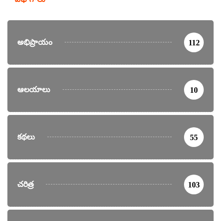
అభిప్రాయం
112
ఆలయాలు
10
కథలు
55
చరిత్ర
103