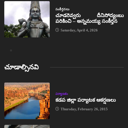
సంకీర్తనలు
చూడరెవ్వరు దీనిసోద్యంబు
పరికించి – అన్నమయ్య సంకీర్తన
Saturday, April 4, 2026
చూడాల్సినవి
పర్యాటకం
కడప జిల్లా పర్యాటక ఆకర్షణలు
Thursday, February 26, 2015