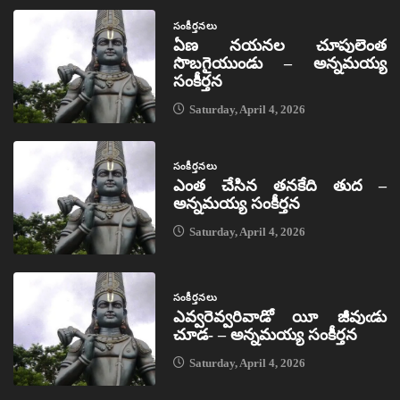
సంకీర్తనలు
ఏణ నయనల చూపులెంత
సొబగైయుండు – అన్నమయ్య
సంకీర్తన
Saturday, April 4, 2026
సంకీర్తనలు
ఎంత చేసిన తనకేది తుద –
అన్నమయ్య సంకీర్తన
Saturday, April 4, 2026
సంకీర్తనలు
ఎవ్వరెవ్వరివాడో యీ జీవుఁడు
చూడ- – అన్నమయ్య సంకీర్తన
Saturday, April 4, 2026