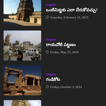
పర్యాటకం
ఒంటిమిట్టకు ఎలా చేరుకోవచ్చు?
Saturday, February 21, 2015
పర్యాటకం
రాయచోటి పట్టణం
Friday, May 25, 2018
పర్యాటకం
గండికోట
Friday, October 3, 2014