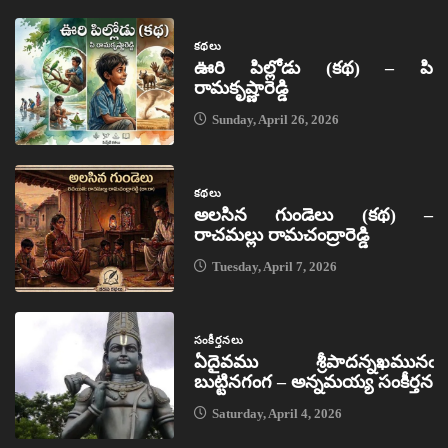
కథలు
ఊరి పిల్లోడు (కథ) – పి
రామకృష్ణారెడ్డి
Sunday, April 26, 2026
కథలు
అలసిన గుండెలు (కథ) –
రాచమల్లు రామచంద్రారెడ్డి
Tuesday, April 7, 2026
సంకీర్తనలు
ఏదైవము శ్రీపాదన్నఖమునఁ
బుట్టినగంగ – అన్నమయ్య సంకీర్తన
Saturday, April 4, 2026