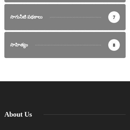
సాగునీటి పథకాలు
7
సాహిత్యం
8
About Us