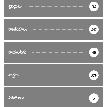
ప్రసిద్ధులు
52
రాజకీయాలు
247
రాయలసీమ
40
వార్తలు
370
వీడియోలు
5