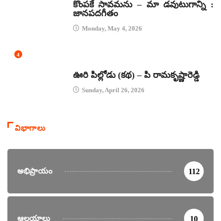
కొంపకే సావమను – మా డవుటుగాన్ని :
జానపదగీతం
Monday, May 4, 2026
4
కథలు
ఊరి పిల్లోడు (కథ) – పి రామకృష్ణారెడ్డి
Sunday, April 26, 2026
విభాగాలు
అభిప్రాయం
112
ఆలయాలు
10