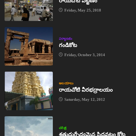
రాయచోటి పట్టణం
Friday, May 25, 2018
పర్యాటకం
గండికోట
Friday, October 3, 2014
ఆలయాలు
రాయచోటి వీరభద్రాలయం
Saturday, May 12, 2012
చరిత్ర
శత్రుదుర్భేద్యమైన సిద్ధవటం కోట