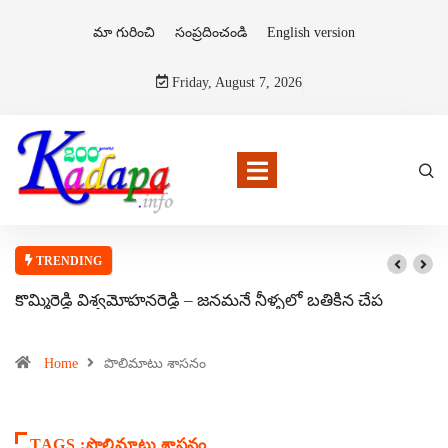
మా గురించి
సంప్రదించండి
English version
Friday, August 7, 2026
TRENDING
కొమ్మిరెడ్డి విశ్వమోహనరెడ్డి – జనమనే నీళ్ళలో బతికిన చేప
Home
పొలిమాటు శాసనం
TAGS :పొలిమాటు శాసనం