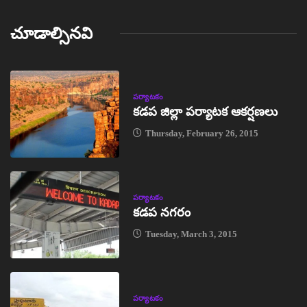
చూడాల్సినవి
పర్యాటకం
కడప జిల్లా పర్యాటక ఆకర్షణలు
Thursday, February 26, 2015
పర్యాటకం
కడప నగరం
Tuesday, March 3, 2015
పర్యాటకం