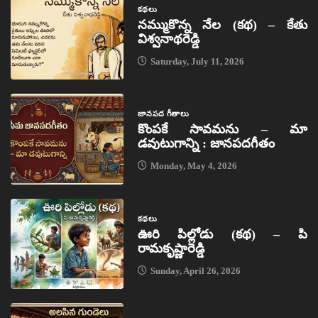
కథలు
నమ్ముకొన్న నేల (కథ) – కేతు
విశ్వనాథరెడ్డి
Saturday, July 11, 2026
జానపద గీతాలు
కొంపకే సావమను – మా
డవుటుగాన్ని : జానపదగీతం
Monday, May 4, 2026
కథలు
ఊరి పిల్లోడు (కథ) – పి
రామకృష్ణారెడ్డి
Sunday, April 26, 2026