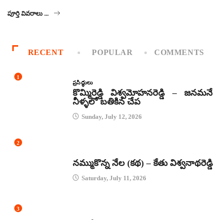
పూర్తి వివరాలు ...
RECENT
POPULAR
COMMENTS
1
ప్రసిద్ధులు
కొమ్మిరెడ్డి విశ్వమోహనరెడ్డి – జనమనే
నీళ్ళలో బతికిన చేప
Sunday, July 12, 2026
2
కథలు
నమ్ముకొన్న నేల (కథ) – కేతు విశ్వనాథరెడ్డి
Saturday, July 11, 2026
3
జానపద గీతాలు