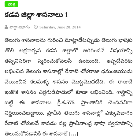
చరిత్ర
కడప జిల్లా శాసనాలు 1
వార్తా విభాగం
Saturday, June 28, 2014
తెలుగు శాసనాలను గురించి మాట్లాడేటప్పుడు తెలుగు భాషకు
తొలి అక్షరార్చన కడప జిల్లాలో జరిగిందనే విషయాన్ని
తప్పనిసరిగా స్మరించుకోవలసి ఉంటుంది. ఇప్పటివరకు
లభించిన తెలుగు శాసనాల్లో రేనాటి చోళరాజు ధనుంజయుడు
వేయించిన కలమళ్ళ శాసనం మొట్టమొదటిది. ఈ రాజుదే
ఇంకొక శాసనం ఎర్రగుడిపాడులో కూడా లభించింది. శాస్త్రాన్ని
బట్టి ఈ శాసనాలు క్రీ.శ.575 ప్రాంతానికి చెందినవిగా
నిర్ణయించబడ్డాయి. ప్రాచీన తెలుగు శాసనాల్లో ఎక్కువభాగం
రేనాటి చోళులవే కావడం వల్ల ప్రాచీనాంధ్ర భాషా స్వరూపాన్ని
తెలుసుకోవడానికి ఈ శాసనాలే […]