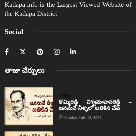
Kadapa.info is the Largest Viewed Website of
the Kadapa District
Social
తాజా చేర్పులు
ప్రసిద్ధులు
కొమ్మిరెడ్డి విశ్వమోహనరెడ్డి –
జనమనే నీళ్ళలో బతికిన చేప
Sunday, July 12, 2026