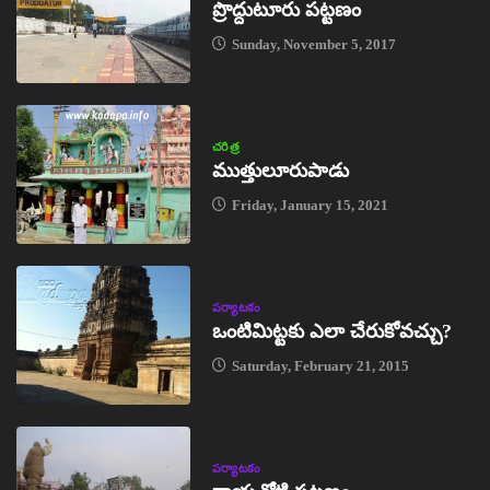
ప్రొద్దుటూరు పట్టణం
Sunday, November 5, 2017
చరిత్ర
ముత్తులూరుపాడు
Friday, January 15, 2021
పర్యాటకం
ఒంటిమిట్టకు ఎలా చేరుకోవచ్చు?
Saturday, February 21, 2015
పర్యాటకం