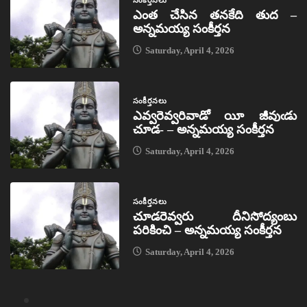
ఎంత చేసిన తనకేది తుద –
అన్నమయ్య సంకీర్తన
Saturday, April 4, 2026
సంకీర్తనలు
ఎవ్వరెవ్వరివాడో యీ జీవుఁడు
చూడ- – అన్నమయ్య సంకీర్తన
Saturday, April 4, 2026
సంకీర్తనలు
చూడరెవ్వరు దీనిసోద్యంబు
పరికించి – అన్నమయ్య సంకీర్తన
Saturday, April 4, 2026