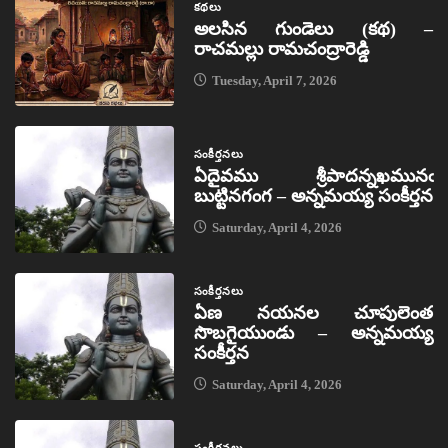
కథలు
అలసిన గుండెలు (కథ) –
రాచమల్లు రామచంద్రారెడ్డి
Tuesday, April 7, 2026
సంకీర్తనలు
ఏదైవము శ్రీపాదన్నఖమునఁ
బుట్టినగంగ – అన్నమయ్య సంకీర్తన
Saturday, April 4, 2026
సంకీర్తనలు
ఏణ నయనల చూపులెంత
సొబగైయుండు – అన్నమయ్య
సంకీర్తన
Saturday, April 4, 2026
సంకీర్తనలు