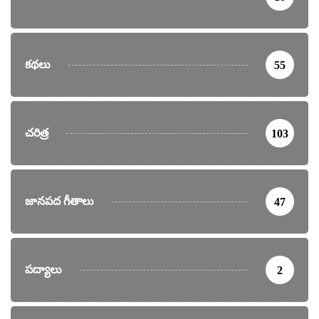
కథలు
55
చరిత్ర
103
జానపద గీతాలు
47
పద్యాలు
2