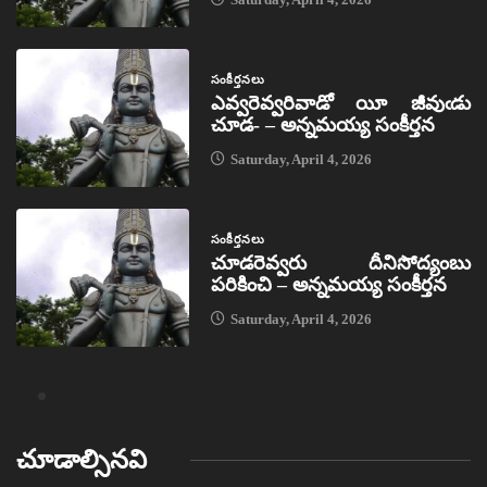
సంకీర్తనలు
ఎవ్వరెవ్వరివాడో యీ జీవుఁడు
చూడ- – అన్నమయ్య సంకీర్తన
Saturday, April 4, 2026
సంకీర్తనలు
చూడరెవ్వరు దీనిసోద్యంబు
పరికించి – అన్నమయ్య సంకీర్తన
Saturday, April 4, 2026
చూడాల్సినవి