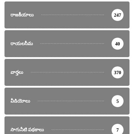
రాజకీయాలు
247
రాయలసీమ
40
వార్తలు
370
వీడియోలు
5
సాగునీటి పథకాలు
7