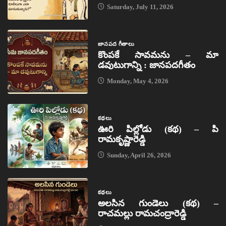
Saturday, July 11, 2026
జానపద గీతాలు
కొంపకే సావమను – మా
డవుటుగాన్ని : జానపదగీతం
Monday, May 4, 2026
కథలు
ఊరి పిల్లోడు (కథ) – పి
రామకృష్ణారెడ్డి
Sunday, April 26, 2026
కథలు
అలసిన గుండెలు (కథ) –
రాచమల్లు రామచంద్రారెడ్డి