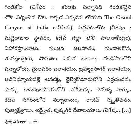
గండికోట (విశేషం : కొండకు పెన్నానది గండికొట్టిన
చోట నిర్మించిన కోట. ఇక్కడ ఏర్పడిన లోయకు The Grand
Canyon of India అనిపేరు), సిద్ధవటంకోట (విశేషం :
మట్లిరాజుల స్థావరం, కడప జిల్లా తొలి పాలనాకేంద్రం).
విహారప్రాంతాలు: గుంజన జలపాతం, గుండాలకోన,
తుమ్మలబైలు, సోమశిల వెనుక జలాలు, గండికోటలోని
పెన్నాలోయ, మైలవరం జలాశయం, బ్రహ్మంసాగర్ జలాశయం,
ఆదినిమ్మాయపల్లె ఆనకట్ట, రైల్వేకోడూరులోని ఎర్రచందనం
పార్కు, ఇడుపులపాయలోని ఎకోపార్కు, నెమళ్ళ పార్కు,
కడప నగరంలోని శిల్పారామం, రాజీవ్ స్మృతివనం.
పుణ్యక్షేత్రాలు: అద్వైత: పుష్పగిరి దేవాలయాలు (విశేషం: […]
పూర్తి వివరాలు ...