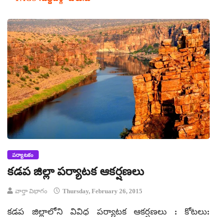
పర్యాటకం
కడప జిల్లా పర్యాటక ఆకర్షణలు
వార్తా విభాగం
Thursday, February 26, 2015
కడప జిల్లాలోని వివిధ పర్యాటక ఆకర్షణలు : కోటలు: