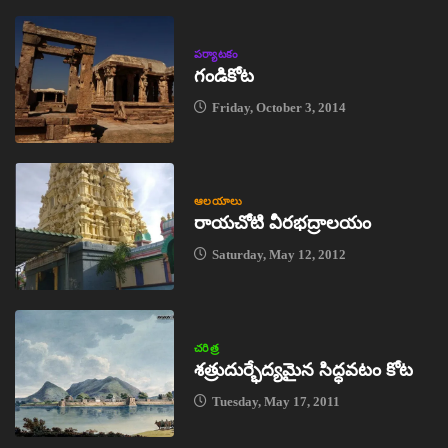
పర్యాటకం
గండికోట
Friday, October 3, 2014
ఆలయాలు
రాయచోటి వీరభద్రాలయం
Saturday, May 12, 2012
చరిత్ర
శత్రుదుర్భేద్యమైన సిద్ధవటం కోట
Tuesday, May 17, 2011