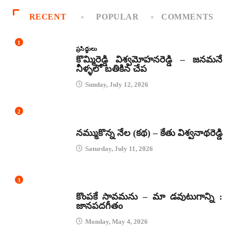
RECENT
POPULAR
COMMENTS
1
ప్రసిద్ధులు
కొమ్మిరెడ్డి విశ్వమోహనరెడ్డి – జనమనే
నీళ్ళలో బతికిన చేప
Sunday, July 12, 2026
2
కథలు
నమ్ముకొన్న నేల (కథ) – కేతు విశ్వనాథరెడ్డి
Saturday, July 11, 2026
3
జానపద గీతాలు
కొంపకే సావమను – మా డవుటుగాన్ని :
జానపదగీతం
Monday, May 4, 2026