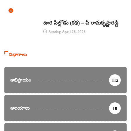
4
కథలు
ఊరి పిల్లోడు (కథ) – పి రామకృష్ణారెడ్డి
Sunday, April 26, 2026
విభాగాలు
అభిప్రాయం
112
ఆలయాలు
10