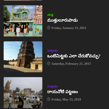
చరిత్ర
ముత్తులూరుపాడు
Friday, January 15, 2021
పర్యాటకం
ఒంటిమిట్టకు ఎలా చేరుకోవచ్చు?
Saturday, February 21, 2015
పర్యాటకం
రాయచోటి పట్టణం
Friday, May 25, 2018