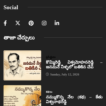
Social
తాజా చేర్పులు
ప్రసిద్ధులు
కొమ్మిరెడ్డి విశ్వమోహనరెడ్డి –
జనమనే నీళ్ళలో బతికిన చేప
Sunday, July 12, 2026
కథలు
నమ్ముకొన్న నేల (కథ) – కేతు
విశ్వనాథరెడ్డి