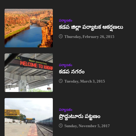
పర్యాటకం
కడప జిల్లా పర్యాటక ఆకర్షణలు
Thursday, February 26, 2015
పర్యాటకం
కడప నగరం
Tuesday, March 3, 2015
పర్యాటకం
ప్రొద్దుటూరు పట్టణం
Sunday, November 5, 2017