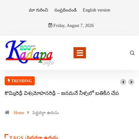
మా గురించి
సంప్రదించండి
English version
Friday, August 7, 2026
TRENDING
కొమ్మిరెడ్డి విశ్వమోహనరెడ్డి – జనమనే నీళ్ళలో బతికిన చేప
Home
పెద్దదర్గా ఉరుసు
TAGS :పెద్దదర్గా ఉరుసు