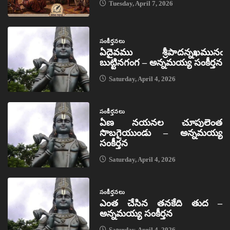
Tuesday, April 7, 2026
సంకీర్తనలు
ఏదైవము శ్రీపాదన్నఖమునఁ
బుట్టినగంగ – అన్నమయ్య సంకీర్తన
Saturday, April 4, 2026
సంకీర్తనలు
ఏణ నయనల చూపులెంత
సొబగైయుండు – అన్నమయ్య
సంకీర్తన
Saturday, April 4, 2026
సంకీర్తనలు
ఎంత చేసిన తనకేది తుద –
అన్నమయ్య సంకీర్తన
Saturday, April 4, 2026