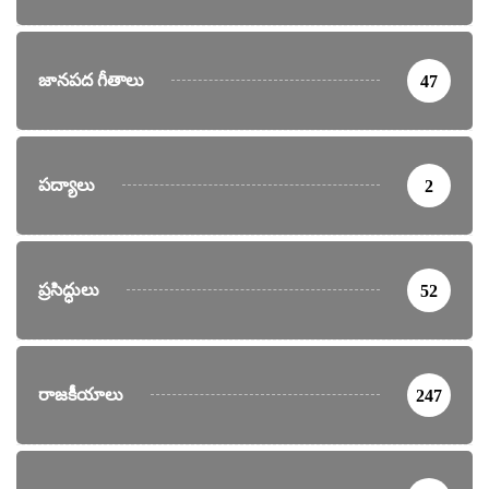
జానపద గీతాలు
47
పద్యాలు
2
ప్రసిద్ధులు
52
రాజకీయాలు
247