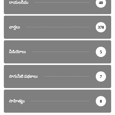
రాయలసీమ
40
వార్తలు
370
వీడియోలు
5
సాగునీటి పథకాలు
7
సాహిత్యం
8