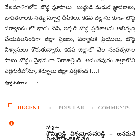
నేలమాళిగలోని బౌద్ధ స్థూపాలు– బుద్ధుడి మధుర జ్ఞాపకాలు,
భావితరాలకు నిత్య స్ఫూర్తి దీపికలు. కడప జిల్లాను కూడా బౌద్ధ
పర్యాటకం లో భాగం చేసి, ఇక్కడి బౌద్ధ ప్రదేశాలను అభివృద్ధి
చేయవలసిందిగా జిల్లా ప్రజలు, పర్యాటక ప్రియులు, బౌద్ధ
విశ్వాసులు కోరుతున్నారు. కడప జిల్లాలో వేల సంవత్సరాల
పాటు బౌద్ధం వైభవంగా విరాజిల్లింది. అనంతపురం జిల్లాలోని
ఎర్రగుడిలోనూ, కర్నూలు జిల్లా పత్తికొండ […]
పూర్తి వివరాలు ...
RECENT
POPULAR
COMMENTS
1
ప్రసిద్ధులు
కొమ్మిరెడ్డి విశ్వమోహనరెడ్డి – జనమనే
నీళ్ళలో బతికిన చేప