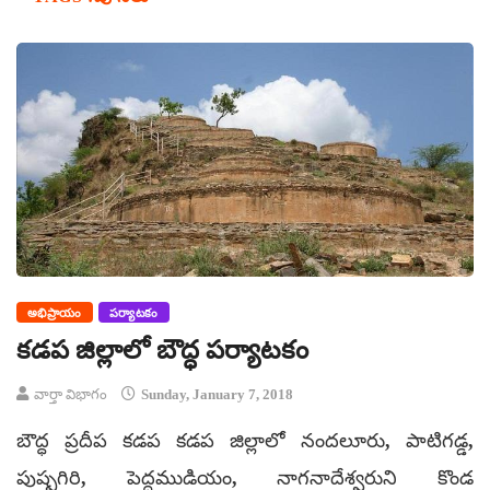
అభిప్రాయం
పర్యాటకం
కడప జిల్లాలో బౌద్ధ పర్యాటకం
వార్తా విభాగం
Sunday, January 7, 2018
బౌద్ధ ప్రదీప కడప కడప జిల్లాలో నందలూరు, పాటిగడ్డ,
పుష్పగిరి, పెద్దముడియం, నాగనాదేశ్వరుని కొండ