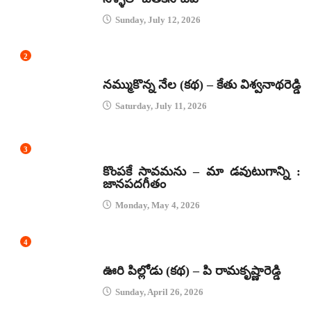
Sunday, July 12, 2026
2
కథలు
నమ్ముకొన్న నేల (కథ) – కేతు విశ్వనాథరెడ్డి
Saturday, July 11, 2026
3
జానపద గీతాలు
కొంపకే సావమను – మా డవుటుగాన్ని :
జానపదగీతం
Monday, May 4, 2026
4
కథలు
ఊరి పిల్లోడు (కథ) – పి రామకృష్ణారెడ్డి
Sunday, April 26, 2026