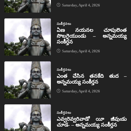
Saturday, April 4, 2026
సంకీర్తనలు
ఏణ నయనల చూపులెంత
సొబగైయుండు – అన్నమయ్య
సంకీర్తన
Saturday, April 4, 2026
సంకీర్తనలు
ఎంత చేసిన తనకేది తుద –
అన్నమయ్య సంకీర్తన
Saturday, April 4, 2026
సంకీర్తనలు
ఎవ్వరెవ్వరివాడో యీ జీవుఁడు
చూడ- – అన్నమయ్య సంకీర్తన