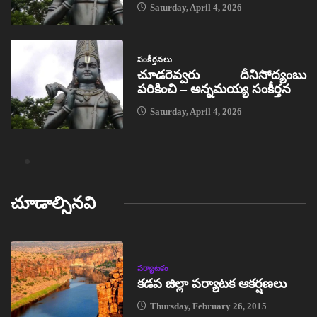
Saturday, April 4, 2026
సంకీర్తనలు
చూడరెవ్వరు దీనిసోద్యంబు
పరికించి – అన్నమయ్య సంకీర్తన
Saturday, April 4, 2026
చూడాల్సినవి
పర్యాటకం
కడప జిల్లా పర్యాటక ఆకర్షణలు
Thursday, February 26, 2015