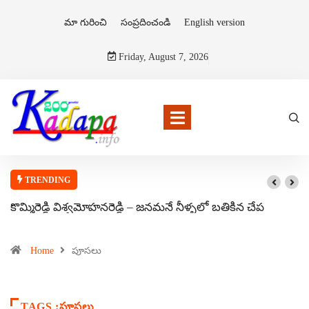
మా గురించి
సంప్రదించండి
English version
Friday, August 7, 2026
TRENDING
కొమ్మిరెడ్డి విశ్వమోహనరెడ్డి – జనమనే నీళ్ళలో బతికిన చేప
Home
పూసలు
TAGS :పూసలు