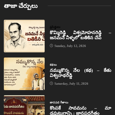
తాజా చేర్పులు
ప్రసిద్ధులు
కొమ్మిరెడ్డి విశ్వమోహనరెడ్డి –
జనమనే నీళ్ళలో బతికిన చేప
Sunday, July 12, 2026
కథలు
నమ్ముకొన్న నేల (కథ) – కేతు
విశ్వనాథరెడ్డి
Saturday, July 11, 2026
జానపద గీతాలు
కొంపకే సావమను – మా
డవుటుగాన్ని : జానపదగీతం