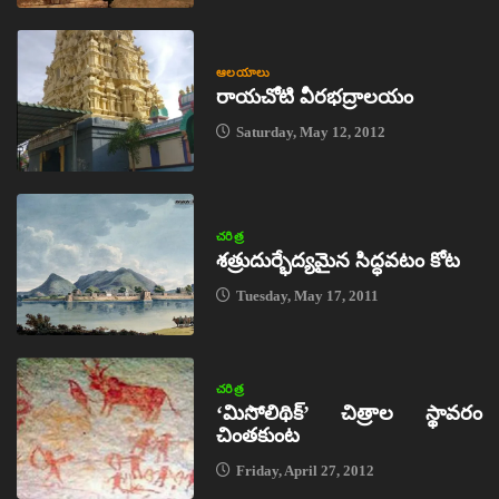
ఆలయాలు
రాయచోటి వీరభద్రాలయం
Saturday, May 12, 2012
చరిత్ర
శత్రుదుర్భేద్యమైన సిద్ధవటం కోట
Tuesday, May 17, 2011
చరిత్ర
‘మిసోలిథిక్‌’ చిత్రాల స్థావరం
చింతకుంట
Friday, April 27, 2012