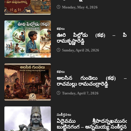
Monday, May 4, 2026
కథలు
ఊరి పిల్లోడు (కథ) – పి
రామకృష్ణారెడ్డి
Sunday, April 26, 2026
కథలు
అలసిన గుండెలు (కథ) –
రాచమల్లు రామచంద్రారెడ్డి
Tuesday, April 7, 2026
సంకీర్తనలు
ఏదైవము శ్రీపాదన్నఖమునఁ
బుట్టినగంగ – అన్నమయ్య సంకీర్తన