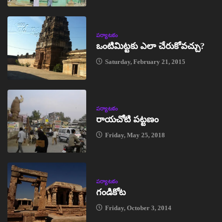
పర్యాటకం
ఒంటిమిట్టకు ఎలా చేరుకోవచ్చు?
Saturday, February 21, 2015
పర్యాటకం
రాయచోటి పట్టణం
Friday, May 25, 2018
పర్యాటకం
గండికోట
Friday, October 3, 2014