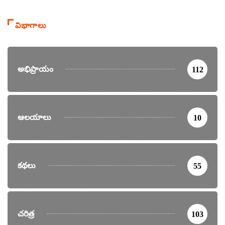
విభాగాలు
అభిప్రాయం
112
ఆలయాలు
10
కథలు
55
చరిత్ర
103