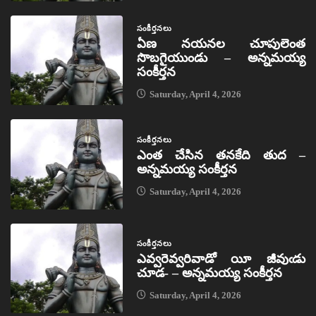
సంకీర్తనలు
ఏణ నయనల చూపులెంత
సొబగైయుండు – అన్నమయ్య
సంకీర్తన
Saturday, April 4, 2026
సంకీర్తనలు
ఎంత చేసిన తనకేది తుద –
అన్నమయ్య సంకీర్తన
Saturday, April 4, 2026
సంకీర్తనలు
ఎవ్వరెవ్వరివాడో యీ జీవుఁడు
చూడ- – అన్నమయ్య సంకీర్తన
Saturday, April 4, 2026