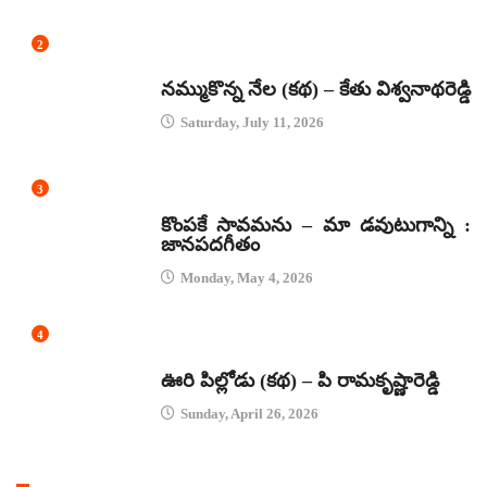
2
కథలు
నమ్ముకొన్న నేల (కథ) – కేతు విశ్వనాథరెడ్డి
Saturday, July 11, 2026
3
జానపద గీతాలు
కొంపకే సావమను – మా డవుటుగాన్ని :
జానపదగీతం
Monday, May 4, 2026
4
కథలు
ఊరి పిల్లోడు (కథ) – పి రామకృష్ణారెడ్డి
Sunday, April 26, 2026