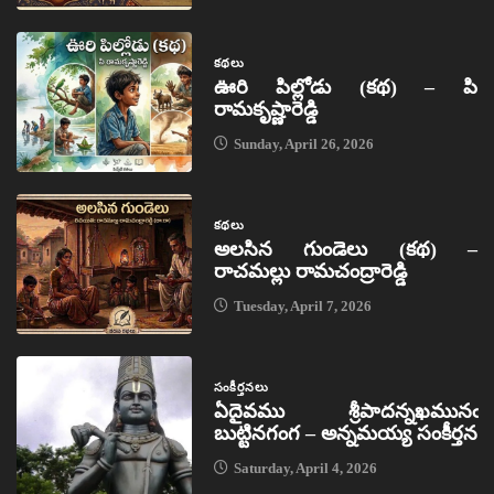
కథలు
ఊరి పిల్లోడు (కథ) – పి
రామకృష్ణారెడ్డి
Sunday, April 26, 2026
కథలు
అలసిన గుండెలు (కథ) –
రాచమల్లు రామచంద్రారెడ్డి
Tuesday, April 7, 2026
సంకీర్తనలు
ఏదైవము శ్రీపాదన్నఖమునఁ
బుట్టినగంగ – అన్నమయ్య సంకీర్తన
Saturday, April 4, 2026