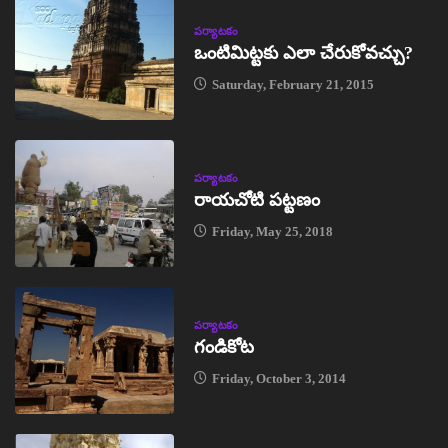
పర్యాటకం
ఒంటిమిట్టకు ఎలా చేరుకోవచ్చు?
Saturday, February 21, 2015
పర్యాటకం
రాయచోటి పట్టణం
Friday, May 25, 2018
పర్యాటకం
గండికోట
Friday, October 3, 2014