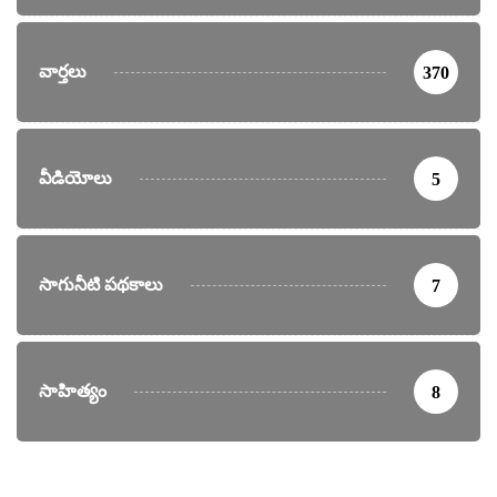
వార్తలు
370
వీడియోలు
5
సాగునీటి పథకాలు
7
సాహిత్యం
8