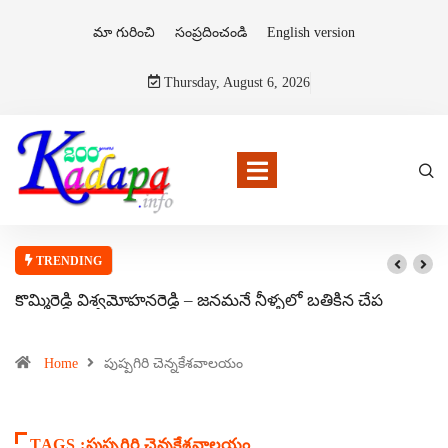
మా గురించి
సంప్రదించండి
English version
Thursday, August 6, 2026
TRENDING
కొమ్మిరెడ్డి విశ్వమోహనరెడ్డి – జనమనే నీళ్ళలో బతికిన చేప
Home
పుష్పగిరి చెన్నకేశవాలయం
TAGS :పుష్పగిరి చెన్నకేశవాలయం