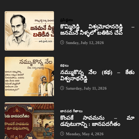
ప్రసిద్ధులు
కొమ్మిరెడ్డి విశ్వమోహనరెడ్డి –
జనమనే నీళ్ళలో బతికిన చేప
Sunday, July 12, 2026
కథలు
నమ్ముకొన్న నేల (కథ) – కేతు
విశ్వనాథరెడ్డి
Saturday, July 11, 2026
జానపద గీతాలు
కొంపకే సావమను – మా
డవుటుగాన్ని : జానపదగీతం
Monday, May 4, 2026