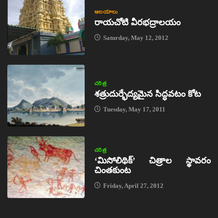
ఆలయాలు
రాయచోటి వీరభద్రాలయం
Saturday, May 12, 2012
చరిత్ర
శత్రుదుర్భేద్యమైన సిద్ధవటం కోట
Tuesday, May 17, 2011
చరిత్ర
‘మిసోలిథిక్‌’ చిత్రాల స్థావరం
చింతకుంట
Friday, April 27, 2012