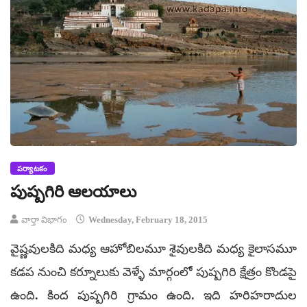
పర్యాటకం
పుష్పగిరి ఆలయాలు
వార్తా విభాగం
Wednesday, February 18, 2015
వైష్ణవులకిది మధ్య ఆహోబిలమూ శైవులకిది మధ్య కైలాసమూ
కడప నుంచి కర్నూలుకు వెళ్ళే మార్గంలో పుష్పగిరి క్షేత్రం కొండపై
ఉంది. కింద పుష్పగిరి గ్రామం ఉంది. ఇది హరిహరాదుల