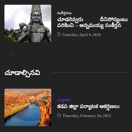
సంకీర్తనలు
చూడరెవ్వరు దీనిసోద్యంబు
పరికించి – అన్నమయ్య సంకీర్తన
Saturday, April 4, 2026
చూడాల్సినవి
పర్యాటకం
కడప జిల్లా పర్యాటక ఆకర్షణలు
Thursday, February 26, 2015