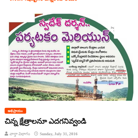
అభిప్రాయం
చిన్న క్షేత్రాలనూ ఎదగనివ్వండి
వార్తా విభాగం
Sunday, July 31, 2016