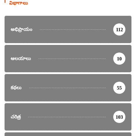
విభాగాలు
అభిప్రాయం
112
ఆలయాలు
10
కథలు
55
చరిత్ర
103