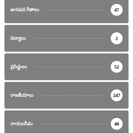
జానపద గీతాలు
47
పద్యాలు
2
ప్రసిద్ధులు
52
రాజకీయాలు
247
రాయలసీమ
40