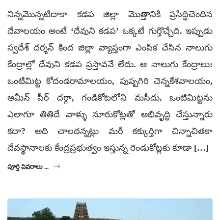
నిన్నమొన్నటిదాకా కడప జిల్లా మొత్తానికి ప్రసిద్ధిచెందిన
దేవాలయం అంటే ‘దేవుని కడప’ ఒక్కటే గుర్తొచ్చేది. ఇప్పుడు
స్వదేశ్ దర్శన్ కింద జిల్లా వ్యాప్తంగా ఎంపిక చేసిన నాలుగు
కేంద్రాల్లో దేవుని కడప ప్రస్తావనే లేదు. ఆ నాలుగు కేంద్రాలు:
ఒంటిమిట్ట కోదండరామాలయం, పుష్పగిరి చెన్నకేశవాలయం,
అమీన్ పీర్ దర్గా, గండికోటలోని మసీదు. ఒంటిమిట్టను
ఎలాగూ తితిదే వాళ్ళు నూరుకోట్లతో అభివృద్ధి చేస్తున్నారు
కదా? అది చాలదన్నట్లు మరీ కక్కుర్తిగా చిన్నాచితకా
దేవస్థానాలకు కేంద్రప్రభుత్వం ఇస్తున్న రెండుకోట్లకు కూడా […]
పూర్తి వివరాలు ...