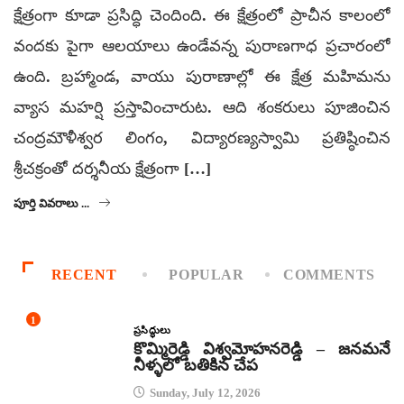
క్షేత్రంగా కూడా ప్రసిద్ధి చెందింది. ఈ క్షేత్రంలో ప్రాచీన కాలంలో
వందకు పైగా ఆలయాలు ఉండేవన్న పురాణగాధ ప్రచారంలో
ఉంది. బ్రహ్మాండ, వాయు పురాణాల్లో ఈ క్షేత్ర మహిమను
వ్యాస మహర్షి ప్రస్తావించారుట. ఆది శంకరులు పూజించిన
చంద్రమౌళీశ్వర లింగం, విద్యారణ్యస్వామి ప్రతిష్ఠించిన
శ్రీచక్రంతో దర్శనీయ క్షేత్రంగా […]
పూర్తి వివరాలు ...
RECENT
POPULAR
COMMENTS
1
ప్రసిద్ధులు
కొమ్మిరెడ్డి విశ్వమోహనరెడ్డి – జనమనే
నీళ్ళలో బతికిన చేప
Sunday, July 12, 2026