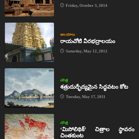
Friday, October 3, 2014
ఆలయాలు
రాయచోటి వీరభద్రాలయం
Saturday, May 12, 2012
చరిత్ర
శత్రుదుర్భేద్యమైన సిద్ధవటం కోట
Tuesday, May 17, 2011
చరిత్ర
‘మిసోలిథిక్‌’ చిత్రాల స్థావరం
చింతకుంట