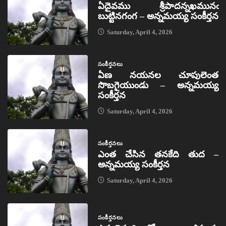
ఏదైవము శ్రీపాదన్నఖమునఁ
బుట్టినగంగ – అన్నమయ్య సంకీర్తన
Saturday, April 4, 2026
సంకీర్తనలు
ఏణ నయనల చూపులెంత
సొబగైయుండు – అన్నమయ్య
సంకీర్తన
Saturday, April 4, 2026
సంకీర్తనలు
ఎంత చేసిన తనకేది తుద –
అన్నమయ్య సంకీర్తన
Saturday, April 4, 2026
సంకీర్తనలు