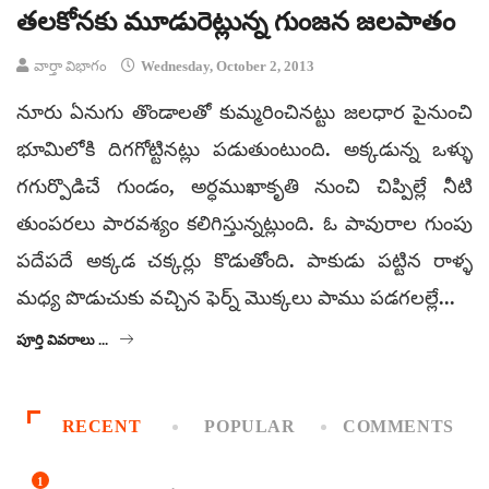
తలకోనకు మూడురెట్లున్న గుంజన జలపాతం
వార్తా విభాగం
Wednesday, October 2, 2013
నూరు ఏనుగు తొండాలతో కుమ్మరించినట్టు జలధార పైనుంచి
భూమిలోకి దిగగోట్టినట్లు పడుతుంటుంది. అక్కడున్న ఒళ్ళు
గగుర్పొడిచే గుండం, అర్ధముఖాకృతి నుంచి చిప్పిల్లే నీటి
తుంపరలు పారవశ్యం కలిగిస్తున్నట్లుంది. ఓ పావురాల గుంపు
పదేపదే అక్కడ చక్కర్లు కొడుతోంది. పాకుడు పట్టిన రాళ్ళ
మధ్య పొడుచుకు వచ్చిన ఫెర్న్ మొక్కలు పాము పడగలల్లే...
పూర్తి వివరాలు ...
RECENT
POPULAR
COMMENTS
1