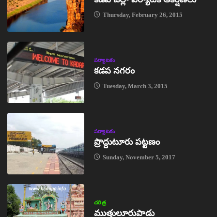
Thursday, February 26, 2015
పర్యాటకం
కడప నగరం
Tuesday, March 3, 2015
పర్యాటకం
ప్రొద్దుటూరు పట్టణం
Sunday, November 5, 2017
చరిత్ర
ముత్తులూరుపాడు