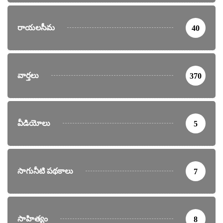
రాయలసీమ
40
వార్తలు
370
వీడియోలు
5
సాగునీటి పథకాలు
7
సాహిత్యం
8