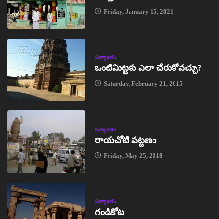
Friday, January 15, 2021
పర్యాటకం
ఒంటిమిట్టకు ఎలా చేరుకోవచ్చు?
Saturday, February 21, 2015
పర్యాటకం
రాయచోటి పట్టణం
Friday, May 25, 2018
పర్యాటకం
గండికోట