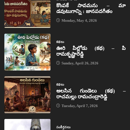
కొంపకే సావమను – మా
డవుటుగాన్ని : జానపదగీతం
Monday, May 4, 2026
కథలు
ఊరి పిల్లోడు (కథ) – పి
రామకృష్ణారెడ్డి
Sunday, April 26, 2026
కథలు
అలసిన గుండెలు (కథ) –
రాచమల్లు రామచంద్రారెడ్డి
Tuesday, April 7, 2026
సంకీర్తనలు