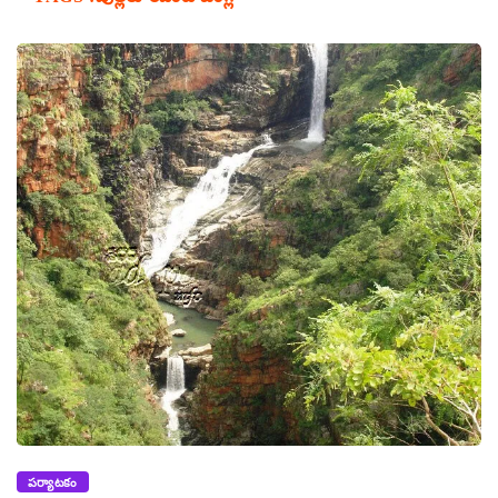
పర్యాటకం