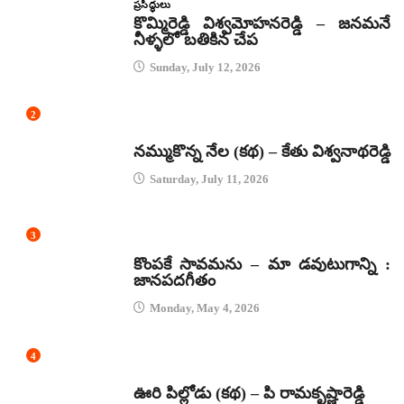
ప్రసిద్ధులు
కొమ్మిరెడ్డి విశ్వమోహనరెడ్డి – జనమనే
నీళ్ళలో బతికిన చేప
Sunday, July 12, 2026
2
కథలు
నమ్ముకొన్న నేల (కథ) – కేతు విశ్వనాథరెడ్డి
Saturday, July 11, 2026
3
జానపద గీతాలు
కొంపకే సావమను – మా డవుటుగాన్ని :
జానపదగీతం
Monday, May 4, 2026
4
కథలు
ఊరి పిల్లోడు (కథ) – పి రామకృష్ణారెడ్డి