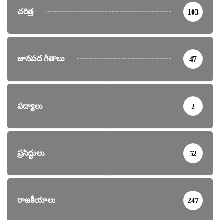
చరిత్ర
103
జానపద గీతాలు
47
పద్యాలు
2
ప్రసిద్ధులు
52
రాజకీయాలు
247