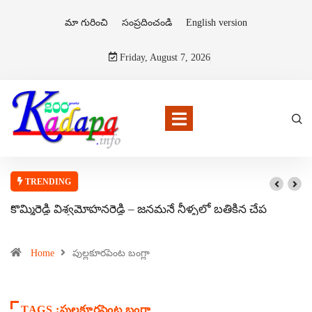
మా గురించి
సంప్రదించండి
English version
Friday, August 7, 2026
TRENDING
కొమ్మిరెడ్డి విశ్వమోహనరెడ్డి – జనమనే నీళ్ళలో బతికిన చేప
Home
పుల్లకూరపెంట బంగ్లా
TAGS :పుల్లకూరపెంట బంగ్లా