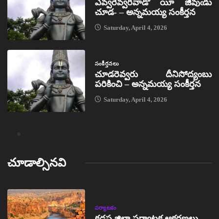
ఎవ్వరెవ్వరివాడో యీ జీవుఁడు
చూడ- – అన్నమయ్య సంకీర్తన
Saturday, April 4, 2026
సంకీర్తనలు
చూడరెవ్వరు దీనిసోద్యంబు
పరికించి – అన్నమయ్య సంకీర్తన
Saturday, April 4, 2026
చూడాల్సినవి
పర్యాటకం
కడప జిల్లా పర్యాటక ఆకర్షణలు