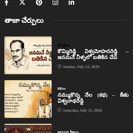
తాజా చేర్పులు
ప్రసిద్ధులు
కొమ్మిరెడ్డి విశ్వమోహనరెడ్డి –
జనమనే నీళ్ళలో బతికిన చేప
Sunday, July 12, 2026
కథలు
నమ్ముకొన్న నేల (కథ) – కేతు
విశ్వనాథరెడ్డి
Saturday, July 11, 2026
జానపద గీతాలు