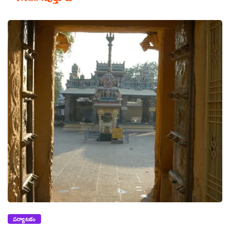
పర్యాటకం