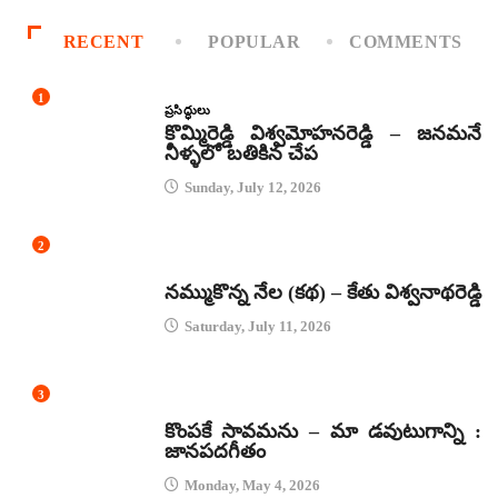
RECENT
POPULAR
COMMENTS
1
ప్రసిద్ధులు
కొమ్మిరెడ్డి విశ్వమోహనరెడ్డి – జనమనే
నీళ్ళలో బతికిన చేప
Sunday, July 12, 2026
2
కథలు
నమ్ముకొన్న నేల (కథ) – కేతు విశ్వనాథరెడ్డి
Saturday, July 11, 2026
3
జానపద గీతాలు
కొంపకే సావమను – మా డవుటుగాన్ని :
జానపదగీతం
Monday, May 4, 2026