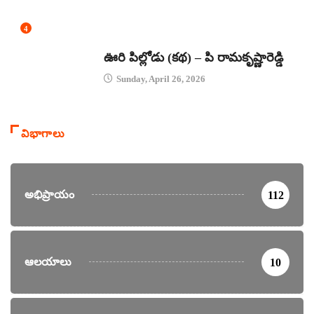
4
కథలు
ఊరి పిల్లోడు (కథ) – పి రామకృష్ణారెడ్డి
Sunday, April 26, 2026
విభాగాలు
అభిప్రాయం
112
ఆలయాలు
10