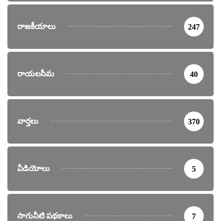
రాజకీయాలు
247
రాయలసీమ
40
వార్తలు
370
వీడియోలు
5
సాగునీటి పథకాలు
7