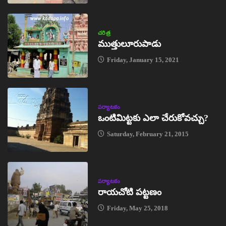
చరిత్ర
ముత్తులూరుపాడు
Friday, January 15, 2021
పర్యాటకం
ఒంటిమిట్టకు ఎలా చేరుకోవచ్చు?
Saturday, February 21, 2015
పర్యాటకం
రాయచోటి పట్టణం
Friday, May 25, 2018