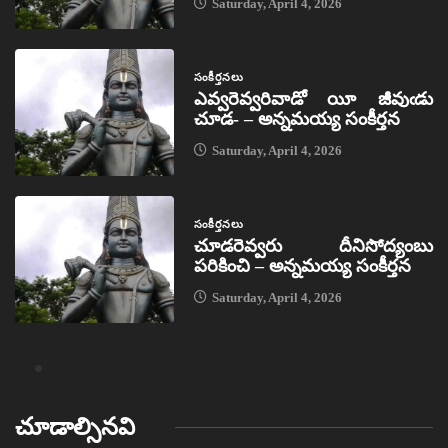
Saturday, April 4, 2026
సంకీర్తనలు
ఎవ్వరెవ్వరివాడో యీ జీవుఁడు
చూడ- – అన్నమయ్య సంకీర్తన
Saturday, April 4, 2026
సంకీర్తనలు
చూడరెవ్వరు దీనిసోద్యంబు
పరికించి – అన్నమయ్య సంకీర్తన
Saturday, April 4, 2026
చూడాల్సినవి