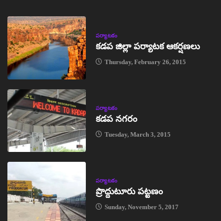
పర్యాటకం
కడప జిల్లా పర్యాటక ఆకర్షణలు
Thursday, February 26, 2015
పర్యాటకం
కడప నగరం
Tuesday, March 3, 2015
పర్యాటకం
ప్రొద్దుటూరు పట్టణం
Sunday, November 5, 2017