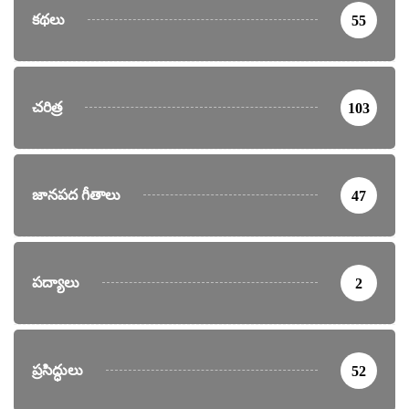
కథలు
55
చరిత్ర
103
జానపద గీతాలు
47
పద్యాలు
2
ప్రసిద్ధులు
52