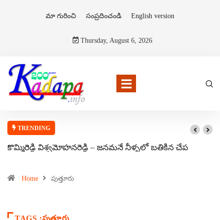
మా గురించి
సంప్రదించండి
English version
Thursday, August 6, 2026
TRENDING
కొమ్మిరెడ్డి విశ్వమోహనరెడ్డి – జనమనే నీళ్ళలో బతికిన చేప
Home
పుత్తూరు
TAGS :పుత్తూరు