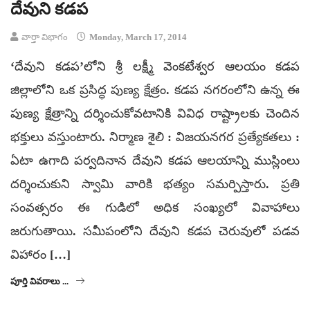
దేవుని కడప
వార్తా విభాగం
Monday, March 17, 2014
‘దేవుని కడప’లోని శ్రీ లక్ష్మీ వెంకటేశ్వర ఆలయం కడప
జిల్లాలోని ఒక ప్రసిద్ధ పుణ్య క్షేత్రం. కడప నగరంలోని ఉన్న ఈ
పుణ్య క్షేత్రాన్ని దర్శించుకోవటానికి వివిధ రాష్ట్రాలకు చెందిన
భక్తులు వస్తుంటారు. నిర్మాణ శైలి : విజయనగర ప్రత్యేకతలు :
ఏటా ఉగాది పర్వదినాన దేవుని కడప ఆలయాన్ని ముస్లింలు
దర్శించుకుని స్వామి వారికి భత్యం సమర్పిస్తారు. ప్రతి
సంవత్సరం ఈ గుడిలో అధిక సంఖ్యలో వివాహాలు
జరుగుతాయి. సమీపంలోని దేవుని కడప చెరువులో పడవ
విహారం […]
పూర్తి వివరాలు ...