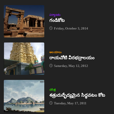
పర్యాటకం
గండికోట
Friday, October 3, 2014
ఆలయాలు
రాయచోటి వీరభద్రాలయం
Saturday, May 12, 2012
చరిత్ర
శత్రుదుర్భేద్యమైన సిద్ధవటం కోట
Tuesday, May 17, 2011