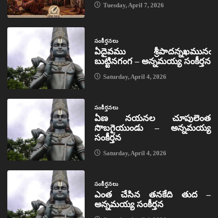
Tuesday, April 7, 2026
సంకీర్తనలు
ఏదైవము శ్రీపాదన్నఖమునఁ
బుట్టినగంగ – అన్నమయ్య సంకీర్తన
Saturday, April 4, 2026
సంకీర్తనలు
ఏణ నయనల చూపులెంత
సొబగైయుండు – అన్నమయ్య
సంకీర్తన
Saturday, April 4, 2026
సంకీర్తనలు
ఎంత చేసిన తనకేది తుద –
అన్నమయ్య సంకీర్తన