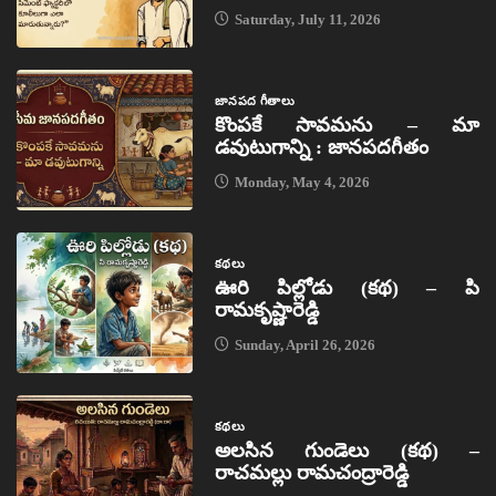
Saturday, July 11, 2026
జానపద గీతాలు
కొంపకే సావమను – మా
డవుటుగాన్ని : జానపదగీతం
Monday, May 4, 2026
కథలు
ఊరి పిల్లోడు (కథ) – పి
రామకృష్ణారెడ్డి
Sunday, April 26, 2026
కథలు
అలసిన గుండెలు (కథ) –
రాచమల్లు రామచంద్రారెడ్డి