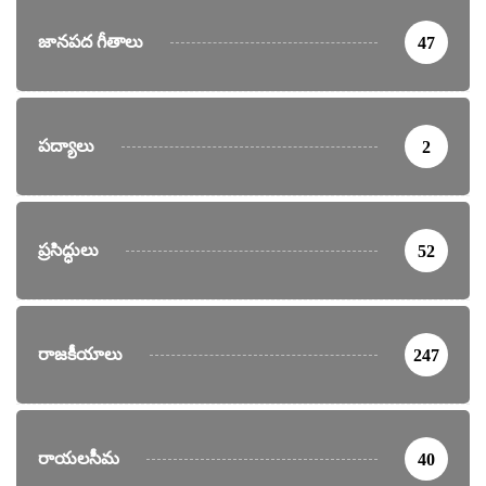
జానపద గీతాలు
47
పద్యాలు
2
ప్రసిద్ధులు
52
రాజకీయాలు
247
రాయలసీమ
40