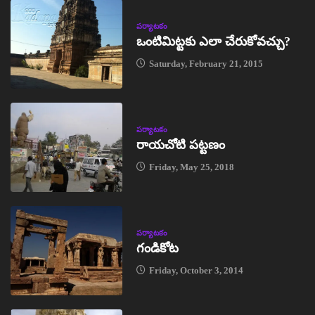
పర్యాటకం
ఒంటిమిట్టకు ఎలా చేరుకోవచ్చు?
Saturday, February 21, 2015
పర్యాటకం
రాయచోటి పట్టణం
Friday, May 25, 2018
పర్యాటకం
గండికోట
Friday, October 3, 2014