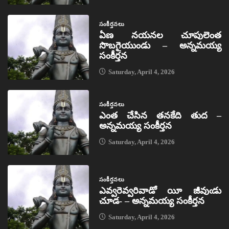
సంకీర్తనలు
ఏణ నయనల చూపులెంత
సొబగైయుండు – అన్నమయ్య
సంకీర్తన
Saturday, April 4, 2026
సంకీర్తనలు
ఎంత చేసిన తనకేది తుద –
అన్నమయ్య సంకీర్తన
Saturday, April 4, 2026
సంకీర్తనలు
ఎవ్వరెవ్వరివాడో యీ జీవుఁడు
చూడ- – అన్నమయ్య సంకీర్తన
Saturday, April 4, 2026