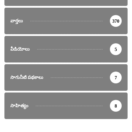
వార్తలు
370
వీడియోలు
5
సాగునీటి పథకాలు
7
సాహిత్యం
8