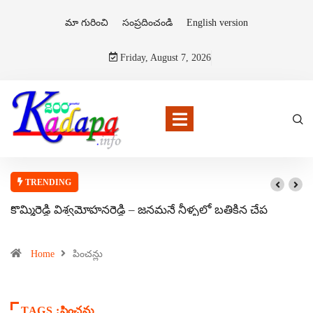
మా గురించి
సంప్రదించండి
English version
Friday, August 7, 2026
TRENDING
కొమ్మిరెడ్డి విశ్వమోహనరెడ్డి – జనమనే నీళ్ళలో బతికిన చేప
Home
పించన్లు
TAGS :పించన్లు