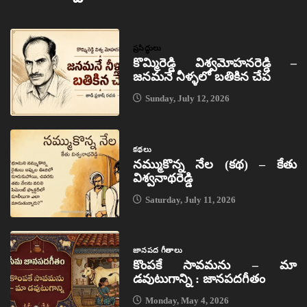
ప్రసిద్ధులు
కొమ్మిరెడ్డి విశ్వమోహనరెడ్డి –
జనమనే నీళ్ళలో బతికిన చేప
Sunday, July 12, 2026
కథలు
నమ్ముకొన్న నేల (కథ) – కేతు
విశ్వనాథరెడ్డి
Saturday, July 11, 2026
జానపద గీతాలు
కొంపకే సావమను – మా
డవుటుగాన్ని : జానపదగీతం
Monday, May 4, 2026