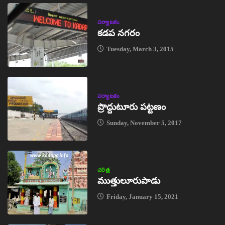
పర్యాటకం
కడప నగరం
Tuesday, March 3, 2015
పర్యాటకం
ప్రొద్దుటూరు పట్టణం
Sunday, November 5, 2017
చరిత్ర
ముత్తులూరుపాడు
Friday, January 15, 2021