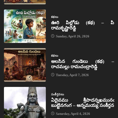
కథలు
ఊరి పిల్లోడు (కథ) – పి
రామకృష్ణారెడ్డి
Sunday, April 26, 2026
కథలు
అలసిన గుండెలు (కథ) –
రాచమల్లు రామచంద్రారెడ్డి
Tuesday, April 7, 2026
సంకీర్తనలు
ఏదైవము శ్రీపాదన్నఖమునఁ
బుట్టినగంగ – అన్నమయ్య సంకీర్తన
Saturday, April 4, 2026