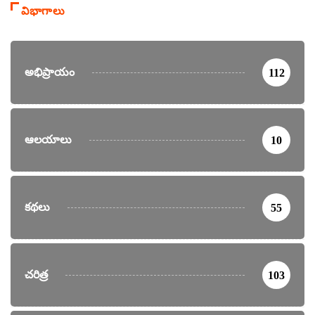
విభాగాలు
అభిప్రాయం
112
ఆలయాలు
10
కథలు
55
చరిత్ర
103