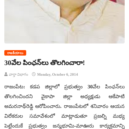
రాజకీయాలు
30వేల పింఛన్‌లు తొలగించారా!
వార్తా విభాగం
Monday, October 6, 2014
రాజంపేట: కడప జిల్లాలో ప్రభుత్వం 30వేల పింఛన్‌లు
తొలగించిందని వైకాపా జిల్లా అధ్యక్షుడు ఆకేపాటి
అమరనాథ్‌రెడ్డి ఆరోపించారు. రాజంపేటలో శనివారం ఆయన
విలేకరుల సమావేశంలో మాట్లాడుతూ ప్రజల్ని మభ్య
పెట్టేందుకే ప్రభుత్వం జన్మభూమి-మాఊరు కార్యక్రమాన్ని