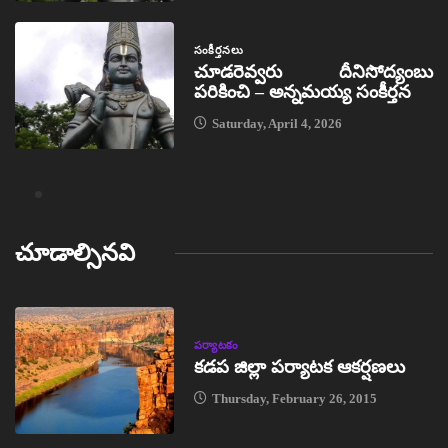
సంకీర్తనలు
చూడరెవ్వరు దీనిసోద్యంబు
పరికించి – అన్నమయ్య సంకీర్తన
Saturday, April 4, 2026
చూడాల్సినవి
పర్యాటకం
కడప జిల్లా పర్యాటక ఆకర్షణలు
Thursday, February 26, 2015