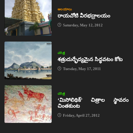
ఆలయాలు
రాయచోటి వీరభద్రాలయం
Saturday, May 12, 2012
చరిత్ర
శత్రుదుర్భేద్యమైన సిద్ధవటం కోట
Tuesday, May 17, 2011
చరిత్ర
‘మిసోలిథిక్‌’ చిత్రాల స్థావరం
చింతకుంట
Friday, April 27, 2012