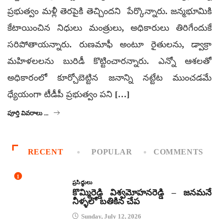
ప్రభుత్వం మళ్లీ తెరపైకి తెచ్చిందని పేర్కొన్నారు. జన్మభూమికి
కేటాయించిన నిధులు మంత్రులు, అధికారులు తిరిగేందుకే
సరిపోతాయన్నారు. రుణమాఫీ అంటూ రైతులను, డ్వాక్రా
మహిళలలను బురిడీ కొట్టించారన్నారు. ఎన్నో ఆశలతో
అధికారంలో కూర్చోబెట్టిన జనాన్ని నట్టేట ముంచడమే
ధ్యేయంగా టీడీపీ ప్రభుత్వం పని […]
పూర్తి వివరాలు ...
RECENT
POPULAR
COMMENTS
1
ప్రసిద్ధులు
కొమ్మిరెడ్డి విశ్వమోహనరెడ్డి – జనమనే
నీళ్ళలో బతికిన చేప
Sunday, July 12, 2026