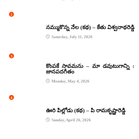
2
కథలు
నమ్ముకొన్న నేల (కథ) – కేతు విశ్వనాథరెడ్డి
Saturday, July 11, 2026
3
జానపద గీతాలు
కొంపకే సావమను – మా డవుటుగాన్ని :
జానపదగీతం
Monday, May 4, 2026
4
కథలు
ఊరి పిల్లోడు (కథ) – పి రామకృష్ణారెడ్డి
Sunday, April 26, 2026