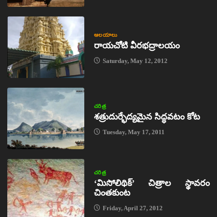
ఆలయాలు
రాయచోటి వీరభద్రాలయం
Saturday, May 12, 2012
చరిత్ర
శత్రుదుర్భేద్యమైన సిద్ధవటం కోట
Tuesday, May 17, 2011
చరిత్ర
‘మిసోలిథిక్‌’ చిత్రాల స్థావరం
చింతకుంట
Friday, April 27, 2012