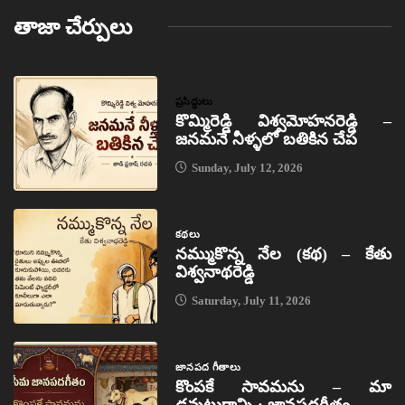
తాజా చేర్పులు
ప్రసిద్ధులు
కొమ్మిరెడ్డి విశ్వమోహనరెడ్డి –
జనమనే నీళ్ళలో బతికిన చేప
Sunday, July 12, 2026
కథలు
నమ్ముకొన్న నేల (కథ) – కేతు
విశ్వనాథరెడ్డి
Saturday, July 11, 2026
జానపద గీతాలు
కొంపకే సావమను – మా