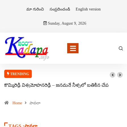
మా గురించి
సంప్రదించండి
English version
Sunday, August 9, 2026
TRENDING
కొమ్మిరెడ్డి విశ్వమోహనరెడ్డి – జనమనే నీళ్ళలో బతికిన చేప
Home
పావలా
TAGS :పావలా