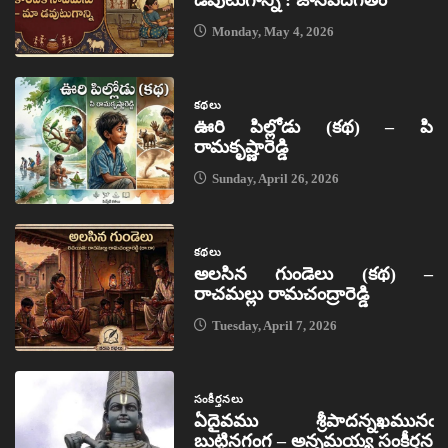
డవుటుగాన్ని : జానపదగీతం
Monday, May 4, 2026
కథలు
ఊరి పిల్లోడు (కథ) – పి
రామకృష్ణారెడ్డి
Sunday, April 26, 2026
కథలు
అలసిన గుండెలు (కథ) –
రాచమల్లు రామచంద్రారెడ్డి
Tuesday, April 7, 2026
సంకీర్తనలు
ఏదైవము శ్రీపాదన్నఖమునఁ
బుట్టినగంగ – అన్నమయ్య సంకీర్తన