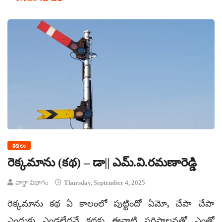
కథలు
రెక్కమాను (కథ) – డా|| ఎమ్‌.వి.రమణారెడ్డి
వార్తా విభాగం
Thursday, September 4, 2025
రెక్కమాను కథ ఏ కాలంలో పుట్టిందో ఏమో, చేపా చేపా
ఎందుకు ఎండలేదనే కథకు ఈనాటి పరిపాలనతో ఎంతో