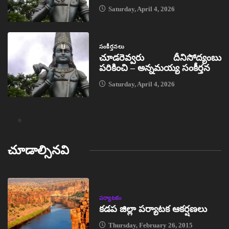
Saturday, April 4, 2026
సంకీర్తనలు
చూడరెవ్వరు దీనిసోద్యంబు
పరికించి – అన్నమయ్య సంకీర్తన
Saturday, April 4, 2026
చూడాల్సినవి
పర్యాటకం
కడప జిల్లా పర్యాటక ఆకర్షణలు
Thursday, February 26, 2015