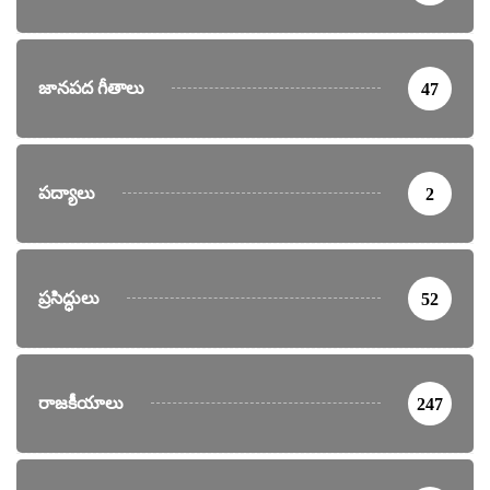
జానపద గీతాలు
47
పద్యాలు
2
ప్రసిద్ధులు
52
రాజకీయాలు
247