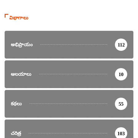
విభాగాలు
అభిప్రాయం
112
ఆలయాలు
10
కథలు
55
చరిత్ర
103