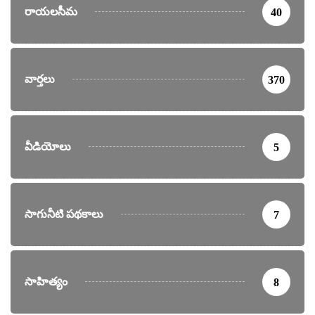
రాయలసీమ
40
వార్తలు
370
వీడియోలు
5
సాగునీటి పథకాలు
7
సాహిత్యం
8