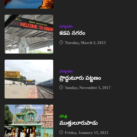
పర్యాటకం
కడప నగరం
Tuesday, March 3, 2015
పర్యాటకం
ప్రొద్దుటూరు పట్టణం
Sunday, November 5, 2017
చరిత్ర
ముత్తులూరుపాడు
Friday, January 15, 2021