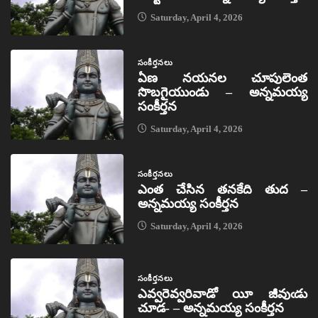
Saturday, April 4, 2026
సంకీర్తనలు
ఏణ నయనల చూపులెంత
సొబగైయుండు – అన్నమయ్య
సంకీర్తన
Saturday, April 4, 2026
సంకీర్తనలు
ఎంత చేసిన తనకేది తుద –
అన్నమయ్య సంకీర్తన
Saturday, April 4, 2026
సంకీర్తనలు
ఎవ్వరెవ్వరివాడో యీ జీవుఁడు
చూడ- – అన్నమయ్య సంకీర్తన