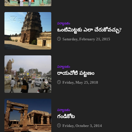
పర్యాటకం
ఒంటిమిట్టకు ఎలా చేరుకోవచ్చు?
Saturday, February 21, 2015
పర్యాటకం
రాయచోటి పట్టణం
Friday, May 25, 2018
పర్యాటకం
గండికోట
Friday, October 3, 2014