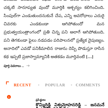
చక్కటి సారూప్యత వుందో మూర్తికి ఆశ్చర్యం కలిగించింది.
సింపుల్‌గా ఎండుతుందనుకునే చేప, ఎన్ని అవరోధాలు ఎదురై
చివరకు ఎండకుండా ఆగిపోతుందో మన
ప్రభుత్వయంత్రాంగంలో ప్రతి చిన్న పని అలాగే ఆగిపోతుంది.
పని తెగకుండా ఫైలు నడపడం పరిపాలనలో ప్రత్యేక నైపుణ్యం.
అనాదిలో ఎవడో పనికిమాలిన రాజును దెప్పి పొడుస్తూ రాసిన
కథ ఇప్పటి ప్రజాస్వామ్యానికి అతకడం మూర్తివంటి […]
పూర్తి వివరాలు ...
RECENT
POPULAR
COMMENTS
1
ప్రసిద్ధులు
కొమ్మిరెడ్డి విశ్వమోహనరెడ్డి – జనమనే