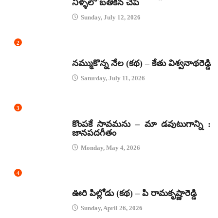
నీళ్ళలో బతికిన చేప
Sunday, July 12, 2026
2
కథలు
నమ్ముకొన్న నేల (కథ) – కేతు విశ్వనాథరెడ్డి
Saturday, July 11, 2026
3
జానపద గీతాలు
కొంపకే సావమను – మా డవుటుగాన్ని :
జానపదగీతం
Monday, May 4, 2026
4
కథలు
ఊరి పిల్లోడు (కథ) – పి రామకృష్ణారెడ్డి
Sunday, April 26, 2026