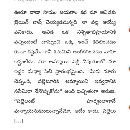
ఊరూ వాడా సొదుం జయరాం కథ మా ఆవిడకు
బ్రెయిన్ వాష్ చెయ్యడమన్నది నా వల్ల అయ్యే
పనికాదు. ఆవిడ ఒక నిశ్చితాభిప్రాయానికి
వచ్చిందంటే దాన్నుంచి ఒక్క ఇంచ్ కదలించడం
కూడా కష్టమే. కానీ ఓటమిని అంగీకరించడం నాకూ
ఇష్టంలేదు. మా అమ్మాయి పెళ్లి విషయంలో మా
ఇద్దరి మధ్యా పేచీ ప్రారంభమైంది. “మీరు నూరు
చెప్పండి, పల్లెటూరికి అమ్మాయిని ఇవ్వడానికి
ససేమిరా నేనొప్పుకోను” అంది ఖచ్చితంగా అరుణ.
“పల్లెలంటే పూర్వంలాగానే
వున్నాయనుకుంటున్నావేమో. అదేం కాదు. పల్లెలు
[…]