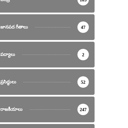
జానపద గీతాలు
47
పద్యాలు
2
ప్రసిద్ధులు
52
రాజకీయాలు
247