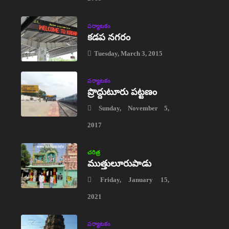
పర్యాటకం
కడప నగరం
Tuesday, March 3, 2015
పర్యాటకం
ప్రొద్దుటూరు పట్టణం
Sunday, November 5,
2017
చరిత్ర
ముత్తులూరుపాడు
Friday, January 15,
2021
పర్యాటకం