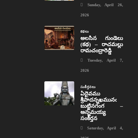
Sunday, April 26,
2026
కథలు
అలసిన గుండెలు
(కథ) – రాచమల్లు
రామచంద్రారెడ్డి
Tuesday, April 7,
2026
సంకీర్తనలు
ఏదైవము
శ్రీపాదన్నఖమునఁ
బుట్టినగంగ –
అన్నమయ్య
సంకీర్తన
Saturday, April 4,