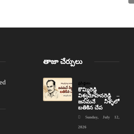
తాజా చేర్పులు
ed
ప్రసిద్ధులు
కొమ్మిరెడ్డి
విశ్వమోహనరెడ్డి –
జనమనే నీళ్ళలో
బతికిన చేప
Sunday, July 12,
2026