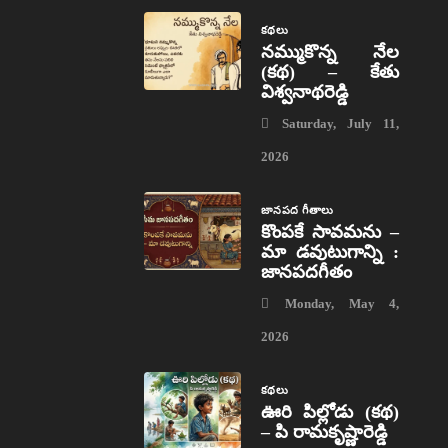
కథలు
నమ్ముకొన్న నేల
(కథ) – కేతు
విశ్వనాథరెడ్డి
Saturday, July 11,
2026
జానపద గీతాలు
కొంపకే సావమను –
మా డవుటుగాన్ని :
జానపదగీతం
Monday, May 4,
2026
కథలు
ఊరి పిల్లోడు (కథ)
– పి రామకృష్ణారెడ్డి