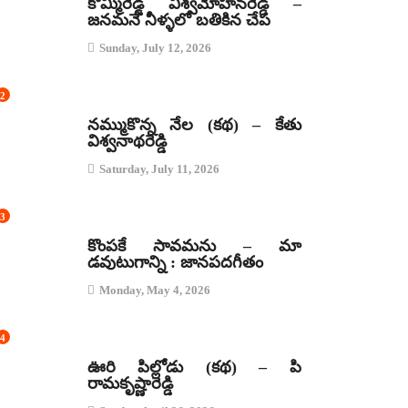
కొమ్మిరెడ్డి విశ్వమోహనరెడ్డి –
జనమనే నీళ్ళలో బతికిన చేప
Sunday, July 12, 2026
2
కథలు
నమ్ముకొన్న నేల (కథ) – కేతు
విశ్వనాథరెడ్డి
Saturday, July 11, 2026
3
జానపద గీతాలు
కొంపకే సావమను – మా
డవుటుగాన్ని : జానపదగీతం
Monday, May 4, 2026
4
కథలు
ఊరి పిల్లోడు (కథ) – పి
రామకృష్ణారెడ్డి