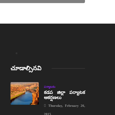
చూడాల్సినవి
పర్యాటకం
కడప జిల్లా పర్యాటక
ఆకర్షణలు
Thursday, February 26,
2015