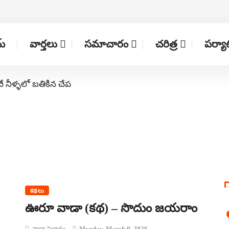
్
వార్తలు
సమాచారం
చరిత్ర
పర్య
నే నీళ్ళలో బతికిన చేప
కథలు
ఊరూ వాడా (కథ) – సొదుం జయరాం
వార్తా విభాగం
Monday, March 9, 2026