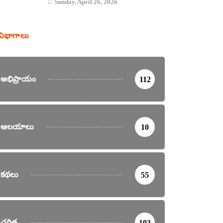
Sunday, April 26, 2026
విభాగాలు
అభిప్రాయం
112
ఆలయాలు
10
కథలు
55
చరిత్ర
103