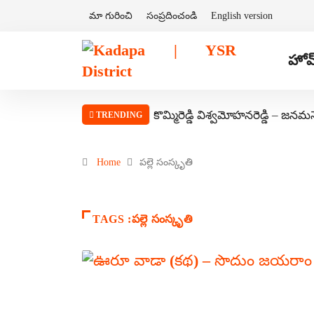
మా గురించి
సంప్రదించండి
English version
హోమ
కొమ్మిరెడ్డి విశ్వమోహనరెడ్డి – జనమ
TRENDING
Home
పల్లె సంస్కృతి
TAGS :పల్లె సంస్కృతి