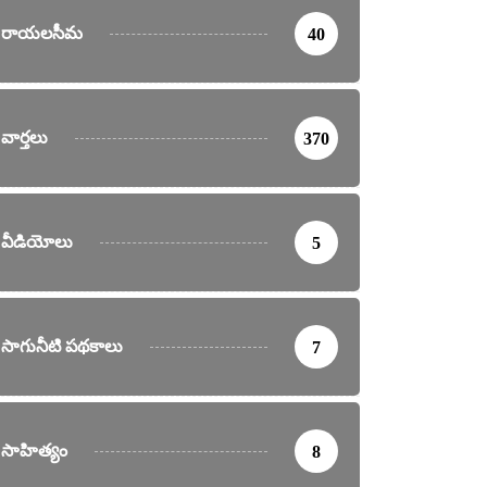
రాయలసీమ
40
వార్తలు
370
వీడియోలు
5
సాగునీటి పథకాలు
7
సాహిత్యం
8