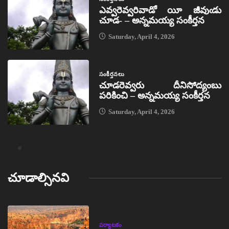
ఎవ్వరెవ్వరివాడో యీ జీవుఁడు
చూడ- – అన్నమయ్య సంకీర్తన
Saturday, April 4, 2026
సంకీర్తనలు
చూడరెవ్వరు దీనిసోద్యంబు
పరికించి – అన్నమయ్య సంకీర్తన
Saturday, April 4, 2026
చూడాల్సినవి
పర్యాటకం