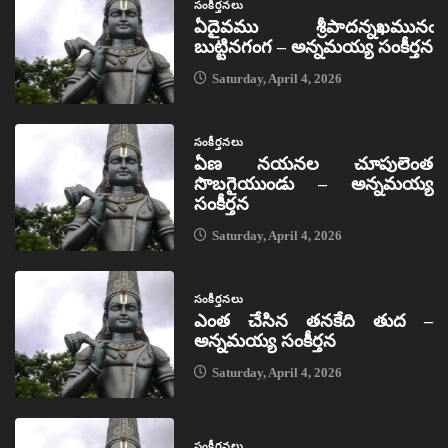
సంకీర్తనలు
ఏదైవము శ్రీపాదన్నఖమునఁ
బుట్టినగంగ – అన్నమయ్య సంకీర్తన
Saturday, April 4, 2026
సంకీర్తనలు
ఏణ నయనల చూపులెంత
సొబగైయుండు – అన్నమయ్య
సంకీర్తన
Saturday, April 4, 2026
సంకీర్తనలు
ఎంత చేసిన తనకేది తుద –
అన్నమయ్య సంకీర్తన
Saturday, April 4, 2026
సంకీర్తనలు