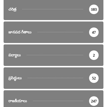
చరిత్ర
103
జానపద గీతాలు
47
పద్యాలు
2
ప్రసిద్ధులు
52
రాజకీయాలు
247