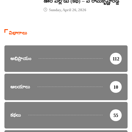
ఊరి పిల్లోడు (కథ) – పి రామకృష్ణారెడ్డి
Sunday, April 26, 2026
విభాగాలు
అభిప్రాయం
112
ఆలయాలు
10
కథలు
55