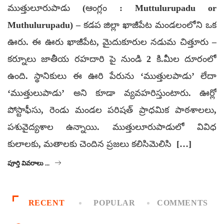
ముత్తులూరుపాడు (ఆంగ్లం : Muttulurupadu or
Muthulurupadu) – కడప జిల్లా ఖాజీపేట మండలంలోని ఒక
ఊరు. ఈ ఊరు ఖాజీపేట, మైదుకూరుల నడుమ చిత్తూరు –
కర్నూలు జాతీయ రహదారి పై నుండి 2 కి.మీల దూరంలో
ఉంది. స్థానికులు ఈ ఊరి పేరును ‘ముత్తులపాడు’ లేదా
‘ముత్తులుపాడు’ అని కూడా వ్యవహరిస్తుంటారు. ఊర్లో
పోస్టాఫీసు, రెండు మండల పరిషత్ ప్రాధమిక పాఠశాలలు,
పశువైద్యశాల ఉన్నాయి. ముత్తులూరుపాడులో వివిధ
కులాలకు, మతాలకు చెందిన ప్రజలు కలిసిమెలిసి […]
పూర్తి వివరాలు ...
RECENT
POPULAR
COMMENTS