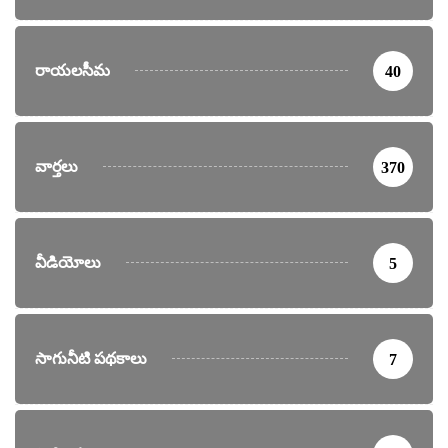
రాయలసీమ
40
వార్తలు
370
వీడియోలు
5
సాగునీటి పథకాలు
7