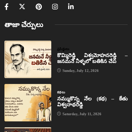
తాజా చేర్పులు
ప్రసిద్ధులు
కొమ్మిరెడ్డి విశ్వమోహనరెడ్డి –
జనమనే నీళ్ళలో బతికిన చేప
Sunday, July 12, 2026
కథలు
నమ్ముకొన్న నేల (కథ) – కేతు
విశ్వనాథరెడ్డి
Saturday, July 11, 2026