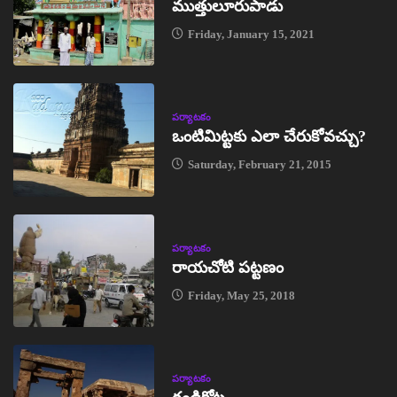
ముత్తులూరుపాడు
Friday, January 15, 2021
పర్యాటకం
ఒంటిమిట్టకు ఎలా చేరుకోవచ్చు?
Saturday, February 21, 2015
పర్యాటకం
రాయచోటి పట్టణం
Friday, May 25, 2018
పర్యాటకం