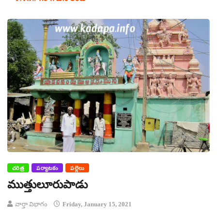
చరిత్ర
పర్యాటకం
పల్లెలు
ముత్తులూరుపాడు
వార్తా విభాగం
Friday, January 15, 2021