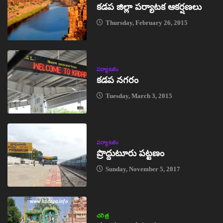
కడప జిల్లా పర్యాటక ఆకర్షణలు
Thursday, February 26, 2015
పర్యాటకం
కడప నగరం
Tuesday, March 3, 2015
పర్యాటకం
ప్రొద్దుటూరు పట్టణం
Sunday, November 5, 2017
చరిత్ర