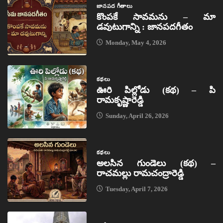
జానపద గీతాలు
కొంపకే సావమను – మా
డవుటుగాన్ని : జానపదగీతం
Monday, May 4, 2026
కథలు
ఊరి పిల్లోడు (కథ) – పి
రామకృష్ణారెడ్డి
Sunday, April 26, 2026
కథలు
అలసిన గుండెలు (కథ) –
రాచమల్లు రామచంద్రారెడ్డి
Tuesday, April 7, 2026