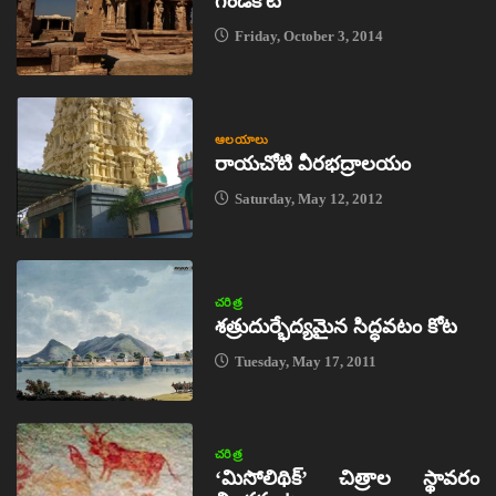
గండికోట
Friday, October 3, 2014
ఆలయాలు
రాయచోటి వీరభద్రాలయం
Saturday, May 12, 2012
చరిత్ర
శత్రుదుర్భేద్యమైన సిద్ధవటం కోట
Tuesday, May 17, 2011
చరిత్ర
‘మిసోలిథిక్‌’ చిత్రాల స్థావరం