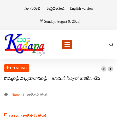
మా గురించి
సంప్రదించండి
English version
Sunday, August 9, 2026
TRENDING
కొమ్మిరెడ్డి విశ్వమోహనరెడ్డి – జనమనే నీళ్ళలో బతికిన చేప
Home
నాగేశుని కొండ
TAGS :నాగేశుని కొండ