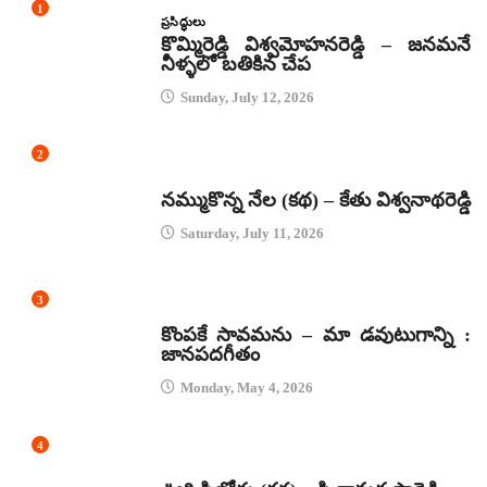
1
ప్రసిద్ధులు
కొమ్మిరెడ్డి విశ్వమోహనరెడ్డి – జనమనే
నీళ్ళలో బతికిన చేప
Sunday, July 12, 2026
2
కథలు
నమ్ముకొన్న నేల (కథ) – కేతు విశ్వనాథరెడ్డి
Saturday, July 11, 2026
3
జానపద గీతాలు
కొంపకే సావమను – మా డవుటుగాన్ని :
జానపదగీతం
Monday, May 4, 2026
4
కథలు