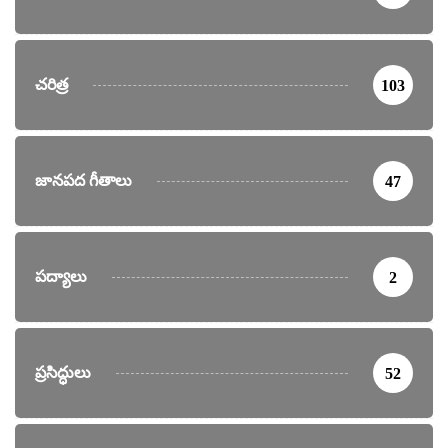
చరిత్ర
103
జానపద గీతాలు
47
పద్యాలు
2
ప్రసిద్ధులు
52