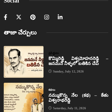
Social
తాజా చేర్పులు
ప్రసిద్ధులు
కొమ్మిరెడ్డి విశ్వమోహనరెడ్డి –
జనమనే నీళ్ళలో బతికిన చేప
Sunday, July 12, 2026
కథలు
నమ్ముకొన్న నేల (కథ) – కేతు
విశ్వనాథరెడ్డి
Saturday, July 11, 2026