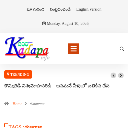
మా గురించి
సంప్రదించండి
English version
Monday, August 10, 2026
TRENDING
కొమ్మిరెడ్డి విశ్వమోహనరెడ్డి – జనమనే నీళ్ళలో బతికిన చేప
Home
దుజరాజు
TAGS :దుజరాజు