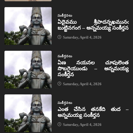
సంకీర్తనలు
ఏదైవము శ్రీపాదన్నఖమునఁ
బుట్టినగంగ – అన్నమయ్య సంకీర్తన
Saturday, April 4, 2026
సంకీర్తనలు
ఏణ నయనల చూపులెంత
సొబగైయుండు – అన్నమయ్య
సంకీర్తన
Saturday, April 4, 2026
సంకీర్తనలు
ఎంత చేసిన తనకేది తుద –
అన్నమయ్య సంకీర్తన
Saturday, April 4, 2026