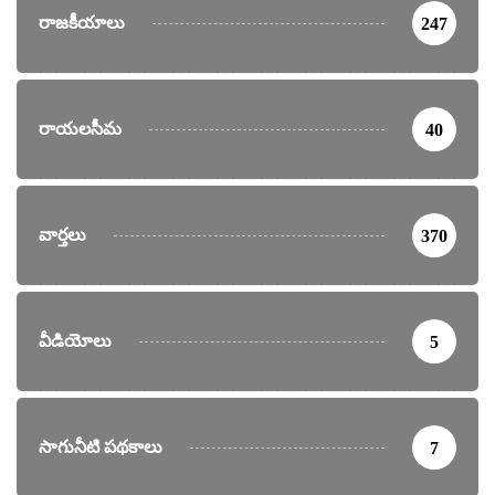
రాజకీయాలు
247
రాయలసీమ
40
వార్తలు
370
వీడియోలు
5
సాగునీటి పథకాలు
7