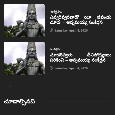
సంకీర్తనలు
ఎవ్వరెవ్వరివాడో యీ జీవుఁడు
చూడ- – అన్నమయ్య సంకీర్తన
Saturday, April 4, 2026
సంకీర్తనలు
చూడరెవ్వరు దీనిసోద్యంబు
పరికించి – అన్నమయ్య సంకీర్తన
Saturday, April 4, 2026
చూడాల్సినవి