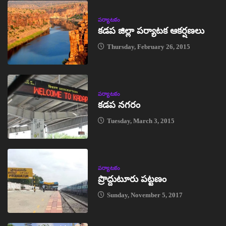
పర్యాటకం
కడప జిల్లా పర్యాటక ఆకర్షణలు
Thursday, February 26, 2015
పర్యాటకం
కడప నగరం
Tuesday, March 3, 2015
పర్యాటకం
ప్రొద్దుటూరు పట్టణం
Sunday, November 5, 2017