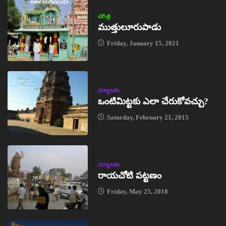
చరిత్ర
ముత్తులూరుపాడు
Friday, January 15, 2021
పర్యాటకం
ఒంటిమిట్టకు ఎలా చేరుకోవచ్చు?
Saturday, February 21, 2015
పర్యాటకం
రాయచోటి పట్టణం
Friday, May 25, 2018