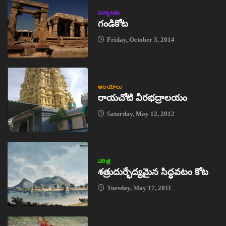
పర్యాటకం
గండికోట
Friday, October 3, 2014
ఆలయాలు
రాయచోటి వీరభద్రాలయం
Saturday, May 12, 2012
చరిత్ర
శత్రుదుర్భేద్యమైన సిద్ధవటం కోట
Tuesday, May 17, 2011