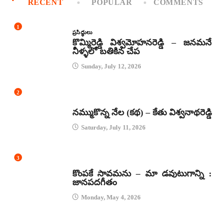
RECENT
POPULAR
COMMENTS
1
ప్రసిద్ధులు
కొమ్మిరెడ్డి విశ్వమోహనరెడ్డి – జనమనే
నీళ్ళలో బతికిన చేప
Sunday, July 12, 2026
2
కథలు
నమ్ముకొన్న నేల (కథ) – కేతు విశ్వనాథరెడ్డి
Saturday, July 11, 2026
3
జానపద గీతాలు
కొంపకే సావమను – మా డవుటుగాన్ని :
జానపదగీతం
Monday, May 4, 2026