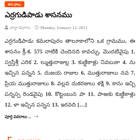
శాసనాలు
ఎర్రగుడిపాడు శాసనము
వార్తా విభాగం
Monday, January 12, 2015
ఎర్రగుడిపాడు కమలాపురం తాలూకాలోని ఒక గ్రామము. ఈ
శాసనం క్రీ.శ. 575 నాటికి చెందినది కావచ్చు. మొదటివైపు 1.
స్వస్తిశ్రీ ఎరిక 2. ల్ముత్తురాజుల్ల 3. కుణ్డికాళ్లు నివబుకా 4. ను
ఇచ్చిన పన్నన 5. దుజయ రాజుల 6. ముత్తురాజులు నవ 7.
ప్రియ ముత్తురాజులు 8. వల్లవ దుకరజులు ళక్షి 9. కాను ఇచ్చి
పన్నస్స రెండవైపు 10. కొట్టంబున పా 11. పాఱకు కుణ్డికాళ్లు
12. ళా ఇచ్చిన పన్నస 13. ఇరవది […]
పూర్తి వివరాలు ...