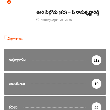
4
కథలు
ఊరి పిల్లోడు (కథ) – పి రామకృష్ణారెడ్డి
Sunday, April 26, 2026
విభాగాలు
అభిప్రాయం
112
ఆలయాలు
10
కథలు
55