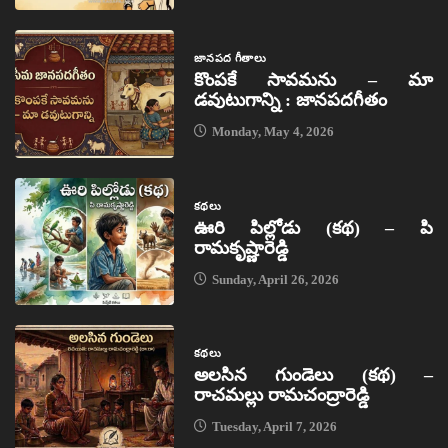
జానపద గీతాలు
కొంపకే సావమను – మా
డవుటుగాన్ని : జానపదగీతం
Monday, May 4, 2026
కథలు
ఊరి పిల్లోడు (కథ) – పి
రామకృష్ణారెడ్డి
Sunday, April 26, 2026
కథలు
అలసిన గుండెలు (కథ) –
రాచమల్లు రామచంద్రారెడ్డి
Tuesday, April 7, 2026