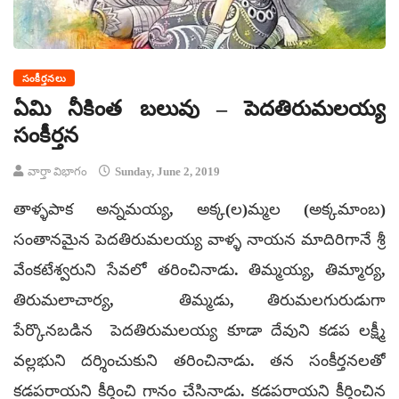
సంకీర్తనలు
ఏమి నీకింత బలువు – పెదతిరుమలయ్య
సంకీర్తన
వార్తా విభాగం
Sunday, June 2, 2019
తాళ్ళపాక అన్నమయ్య, అక్క(ల)మ్మల (అక్కమాంబ)
సంతానమైన పెదతిరుమలయ్య వాళ్ళ నాయన మాదిరిగానే శ్రీ
వేంకటేశ్వరుని సేవలో తరించినాడు. తిమ్మయ్య, తిమ్మార్య,
తిరుమలాచార్య, తిమ్మడు, తిరుమలగురుడుగా
పేర్కొనబడిన పెదతిరుమలయ్య కూడా దేవుని కడప లక్ష్మీ
వల్లభుని దర్శించుకుని తరించినాడు. తన సంకీర్తనలతో
కడపరాయని కీర్తించి గానం చేసినాడు. కడపరాయని కీర్తించిన