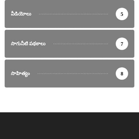
వీడియోలు
5
సాగునీటి పథకాలు
7
సాహిత్యం
8