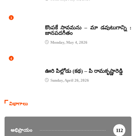
3
జానపద గీతాలు
కొంపకే సావమను – మా డవుటుగాన్ని :
జానపదగీతం
Monday, May 4, 2026
4
కథలు
ఊరి పిల్లోడు (కథ) – పి రామకృష్ణారెడ్డి
Sunday, April 26, 2026
విభాగాలు
అభిప్రాయం
112