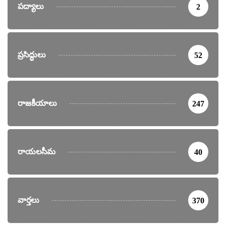
పద్యాలు
2
ప్రసిద్ధులు
52
రాజకీయాలు
247
రాయలసీమ
40
వార్తలు
370