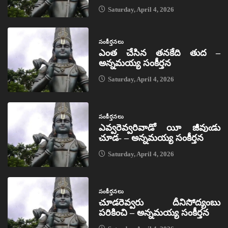
Saturday, April 4, 2026
సంకీర్తనలు
ఎంత చేసిన తనకేది తుద –
అన్నమయ్య సంకీర్తన
Saturday, April 4, 2026
సంకీర్తనలు
ఎవ్వరెవ్వరివాడో యీ జీవుఁడు
చూడ- – అన్నమయ్య సంకీర్తన
Saturday, April 4, 2026
సంకీర్తనలు
చూడరెవ్వరు దీనిసోద్యంబు
పరికించి – అన్నమయ్య సంకీర్తన