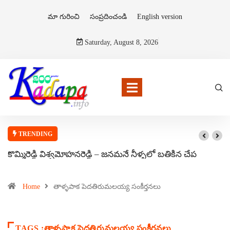
మా గురించి
సంప్రదించండి
English version
Saturday, August 8, 2026
TRENDING
కొమ్మిరెడ్డి విశ్వమోహనరెడ్డి – జనమనే నీళ్ళలో బతికిన చేప
Home
తాళ్ళపాక పెదతిరుమలయ్య సంకీర్తనలు
TAGS :తాళ్ళపాక పెదతిరుమలయ్య సంకీర్తనలు