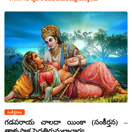
సంకీర్తనలు
గడపరాయ చాలదా యింకా (సంకీర్తన) –
తాళ్ళపాక పెదతిరుమలాచార్య