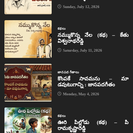
Sunday, July 12, 2026
కథలు
నమ్ముకొన్న నేల (కథ) – కేతు
విశ్వనాథరెడ్డి
Saturday, July 11, 2026
జానపద గీతాలు
కొంపకే సావమను – మా
డవుటుగాన్ని : జానపదగీతం
Monday, May 4, 2026
కథలు
ఊరి పిల్లోడు (కథ) – పి
రామకృష్ణారెడ్డి