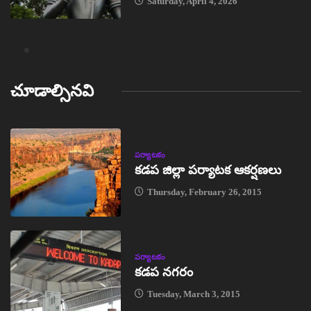
Saturday, April 4, 2026
చూడాల్సినవి
పర్యాటకం
కడప జిల్లా పర్యాటక ఆకర్షణలు
Thursday, February 26, 2015
పర్యాటకం
కడప నగరం
Tuesday, March 3, 2015