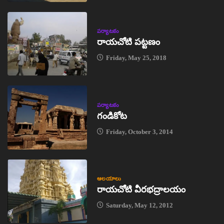
పర్యాటకం
రాయచోటి పట్టణం
Friday, May 25, 2018
పర్యాటకం
గండికోట
Friday, October 3, 2014
ఆలయాలు
రాయచోటి వీరభద్రాలయం
Saturday, May 12, 2012