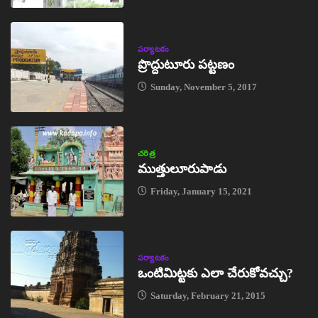
పర్యాటకం
ప్రొద్దుటూరు పట్టణం
Sunday, November 5, 2017
చరిత్ర
ముత్తులూరుపాడు
Friday, January 15, 2021
పర్యాటకం
ఒంటిమిట్టకు ఎలా చేరుకోవచ్చు?
Saturday, February 21, 2015