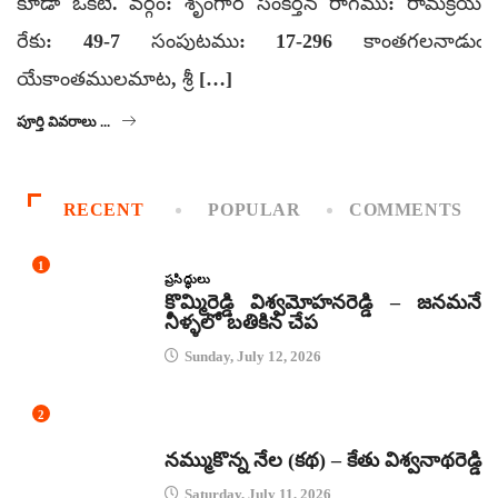
కూడా ఒకటి. వర్గం: శృంగార సంకీర్తన రాగము: రామక్రియ
రేకు: 49-7 సంపుటము: 17-296 కాంతగలనాడుఁ
యేకాంతములమాట, శ్రీ […]
పూర్తి వివరాలు ...
RECENT
POPULAR
COMMENTS
1
ప్రసిద్ధులు
కొమ్మిరెడ్డి విశ్వమోహనరెడ్డి – జనమనే
నీళ్ళలో బతికిన చేప
Sunday, July 12, 2026
2
కథలు
నమ్ముకొన్న నేల (కథ) – కేతు విశ్వనాథరెడ్డి
Saturday, July 11, 2026