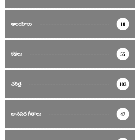
ఆలయాలు
10
కథలు
55
చరిత్ర
103
జానపద గీతాలు
47