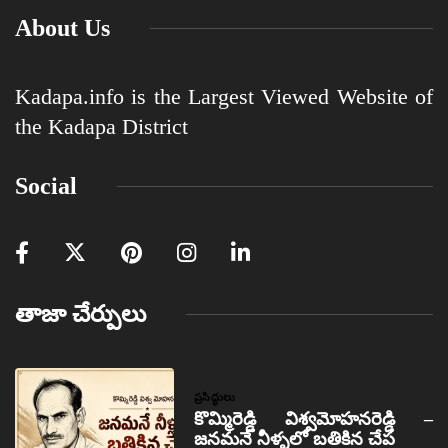
About Us
Kadapa.info is the Largest Viewed Website of
the Kadapa District
Social
తాజా చేర్పులు
ప్రసిద్ధులు
కొమ్మిరెడ్డి విశ్వమోహనరెడ్డి –
జనమనే నీళ్ళలో బతికిన చేప