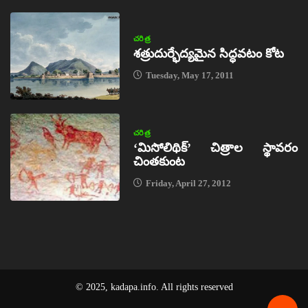
చరిత్ర
శత్రుదుర్భేద్యమైన సిద్ధవటం కోట
Tuesday, May 17, 2011
చరిత్ర
‘మిసోలిథిక్‌’ చిత్రాల స్థావరం
చింతకుంట
Friday, April 27, 2012
© 2025, kadapa.info. All rights reserved