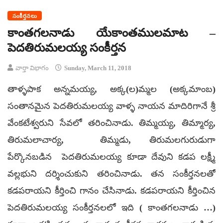
సంకీర్తనలు
కాంతగలనాడు యేకాంతములమాట –
పెదతిరుమలయ్య సంకీర్తన
వార్తా విభాగం
Sunday, March 11, 2018
తాళ్ళపాక అన్నమయ్య, అక్క(ల)మ్మల (అక్కమాంబ)
సంతానమైన పెదతిరుమలయ్య వాళ్ళ నాయన మాదిరిగానే శ్రీ
వేంకటేశ్వరుని సేవలో తరించినాడు. తిమ్మయ్య, తిమ్మార్య,
తిరుమలాచార్య, తిమ్మడు, తిరుమలగురుడుగా
పేర్కొనబడిన పెదతిరుమలయ్య కూడా దేవుని కడప లక్ష్మీ
వల్లభుని దర్శించుకుని తరించినాడు. తన సంకీర్తనలతో
కడపరాయని కీర్తించి గానం చేసినాడు. కడపరాయని కీర్తించిన
పెదతిరుమలయ్య సంకీర్తనలలో ఇది ( కాంతగలనాడు …)