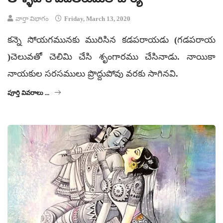
వార్తా విభాగం
Friday, March 13, 2020
కన్నె సోయగమునకు మురిసిన కడపరాయడు (గడపరాయ
)చెలువతో చెలిమి చేసి శృంగారము చేసినాడు. నాయికా
నాయకుల సరసములు ప్రొద్దుపోవు వరకు సాగినవి.
పూర్తి వివరాలు ...