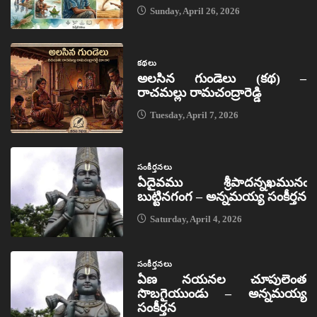
Sunday, April 26, 2026
కథలు
అలసిన గుండెలు (కథ) –
రాచమల్లు రామచంద్రారెడ్డి
Tuesday, April 7, 2026
సంకీర్తనలు
ఏదైవము శ్రీపాదన్నఖమునఁ
బుట్టినగంగ – అన్నమయ్య సంకీర్తన
Saturday, April 4, 2026
సంకీర్తనలు
ఏణ నయనల చూపులెంత
సొబగైయుండు – అన్నమయ్య
సంకీర్తన