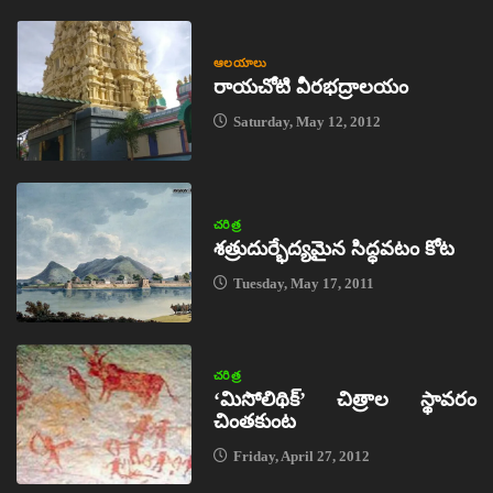
ఆలయాలు
రాయచోటి వీరభద్రాలయం
Saturday, May 12, 2012
చరిత్ర
శత్రుదుర్భేద్యమైన సిద్ధవటం కోట
Tuesday, May 17, 2011
చరిత్ర
‘మిసోలిథిక్‌’ చిత్రాల స్థావరం
చింతకుంట
Friday, April 27, 2012