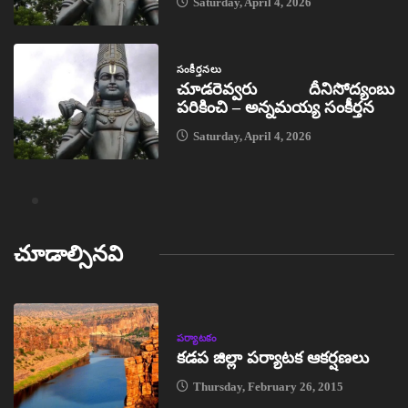
Saturday, April 4, 2026
సంకీర్తనలు
చూడరెవ్వరు దీనిసోద్యంబు
పరికించి – అన్నమయ్య సంకీర్తన
Saturday, April 4, 2026
చూడాల్సినవి
పర్యాటకం
కడప జిల్లా పర్యాటక ఆకర్షణలు
Thursday, February 26, 2015