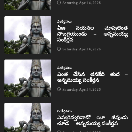
Saturday, April 4, 2026
సంకీర్తనలు
ఏణ నయనల చూపులెంత
సొబగైయుండు – అన్నమయ్య
సంకీర్తన
Saturday, April 4, 2026
సంకీర్తనలు
ఎంత చేసిన తనకేది తుద –
అన్నమయ్య సంకీర్తన
Saturday, April 4, 2026
సంకీర్తనలు
ఎవ్వరెవ్వరివాడో యీ జీవుఁడు
చూడ- – అన్నమయ్య సంకీర్తన