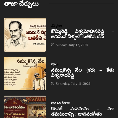
తాజా చేర్పులు
ప్రసిద్ధులు
కొమ్మిరెడ్డి విశ్వమోహనరెడ్డి –
జనమనే నీళ్ళలో బతికిన చేప
Sunday, July 12, 2026
కథలు
నమ్ముకొన్న నేల (కథ) – కేతు
విశ్వనాథరెడ్డి
Saturday, July 11, 2026
జానపద గీతాలు
కొంపకే సావమను – మా
డవుటుగాన్ని : జానపదగీతం