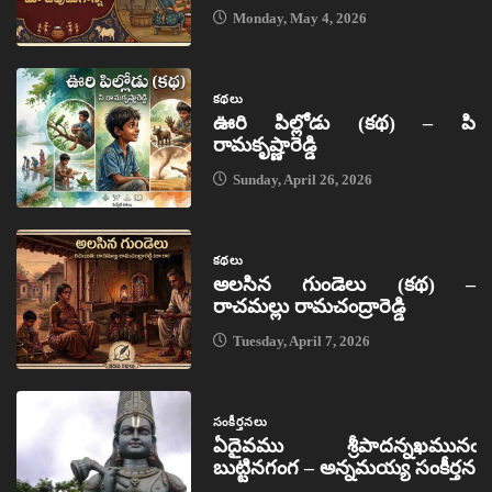
Monday, May 4, 2026
కథలు
ఊరి పిల్లోడు (కథ) – పి
రామకృష్ణారెడ్డి
Sunday, April 26, 2026
కథలు
అలసిన గుండెలు (కథ) –
రాచమల్లు రామచంద్రారెడ్డి
Tuesday, April 7, 2026
సంకీర్తనలు
ఏదైవము శ్రీపాదన్నఖమునఁ
బుట్టినగంగ – అన్నమయ్య సంకీర్తన