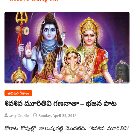
జానపద గీతాలు
శివశివ మూరితివి గణనాతా – భజన పాట
వార్తా విభాగం
Sunday, April 22, 2018
కోలాట కోపుల్లో తాలుపుగట్టి మొదటిది. ‘శివశివ మూరితివి’