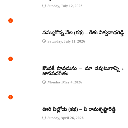
Sunday, July 12, 2026
2
కథలు
నమ్ముకొన్న నేల (కథ) – కేతు విశ్వనాథరెడ్డి
Saturday, July 11, 2026
3
జానపద గీతాలు
కొంపకే సావమను – మా డవుటుగాన్ని :
జానపదగీతం
Monday, May 4, 2026
4
కథలు
ఊరి పిల్లోడు (కథ) – పి రామకృష్ణారెడ్డి
Sunday, April 26, 2026