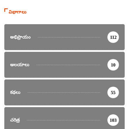
విభాగాలు
అభిప్రాయం
112
ఆలయాలు
10
కథలు
55
చరిత్ర
103