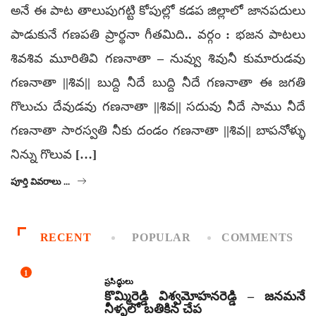
అనే ఈ పాట తాలుపుగట్టి కోపుల్లో కడప జిల్లాలో జానపదులు
పాడుకునే గణపతి ప్రార్థనా గీతమిది.. వర్గం : భజన పాటలు
శివశివ మూరితివి గణనాతా – నువ్వు శివునీ కుమారుడవు
గణనాతా ||శివ|| బుద్ది నీదే బుద్ది నీదే గణనాతా ఈ జగతి
గొలుచు దేవుడవు గణనాతా ||శివ|| సదువు నీదే సాము నీదే
గణనాతా సారస్వతి నీకు దండం గణనాతా ||శివ|| బాపనోళ్ళు
నిన్ను గొలువ […]
పూర్తి వివరాలు ...
RECENT
POPULAR
COMMENTS
1
ప్రసిద్ధులు
కొమ్మిరెడ్డి విశ్వమోహనరెడ్డి – జనమనే
నీళ్ళలో బతికిన చేప