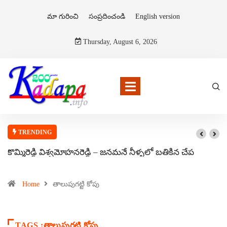
మా గురించి
సంప్రదించండి
English version
Thursday, August 6, 2026
TRENDING
కొమ్మిరెడ్డి విశ్వమోహనరెడ్డి – జనమనే నీళ్ళలో బతికిన చేప
Home
తాలుపుగట్టి కోపు
TAGS :తాలుపుగట్టి కోపు