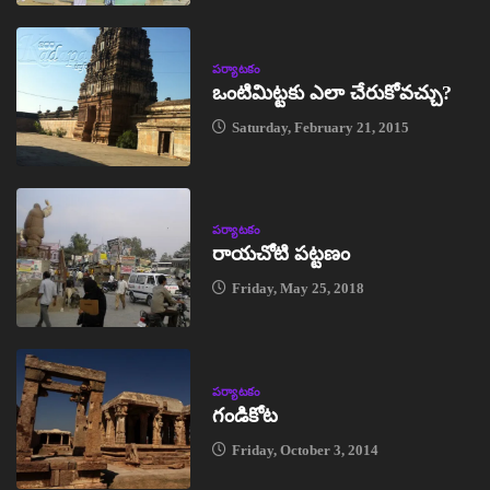
పర్యాటకం
ఒంటిమిట్టకు ఎలా చేరుకోవచ్చు?
Saturday, February 21, 2015
పర్యాటకం
రాయచోటి పట్టణం
Friday, May 25, 2018
పర్యాటకం
గండికోట
Friday, October 3, 2014