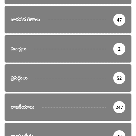
జానపద గీతాలు
47
పద్యాలు
2
ప్రసిద్ధులు
52
రాజకీయాలు
247