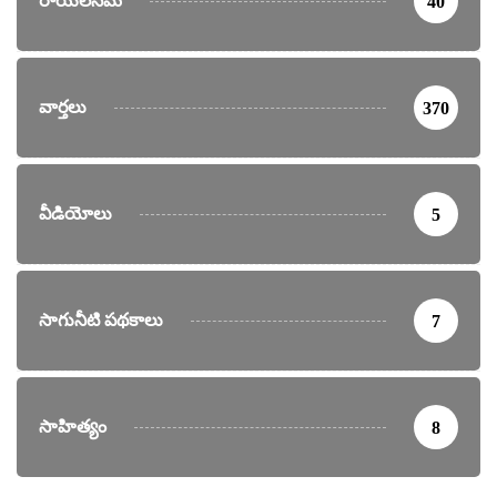
రాయలసీమ
40
వార్తలు
370
వీడియోలు
5
సాగునీటి పథకాలు
7
సాహిత్యం
8