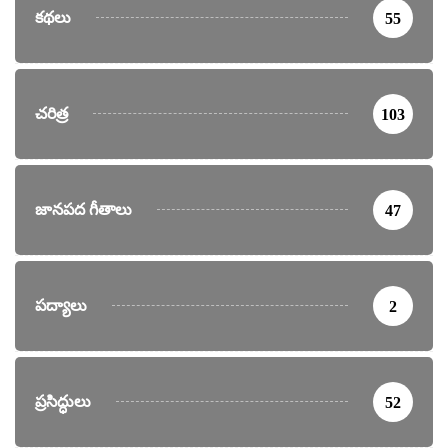
కథలు
55
చరిత్ర
103
జానపద గీతాలు
47
పద్యాలు
2
ప్రసిద్ధులు
52