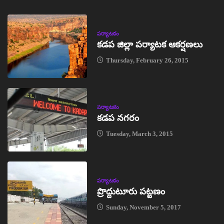
పర్యాటకం
కడప జిల్లా పర్యాటక ఆకర్షణలు
Thursday, February 26, 2015
పర్యాటకం
కడప నగరం
Tuesday, March 3, 2015
పర్యాటకం
ప్రొద్దుటూరు పట్టణం
Sunday, November 5, 2017