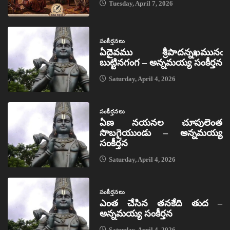
Tuesday, April 7, 2026
సంకీర్తనలు
ఏదైవము శ్రీపాదన్నఖమునఁ
బుట్టినగంగ – అన్నమయ్య సంకీర్తన
Saturday, April 4, 2026
సంకీర్తనలు
ఏణ నయనల చూపులెంత
సొబగైయుండు – అన్నమయ్య
సంకీర్తన
Saturday, April 4, 2026
సంకీర్తనలు
ఎంత చేసిన తనకేది తుద –
అన్నమయ్య సంకీర్తన
Saturday, April 4, 2026