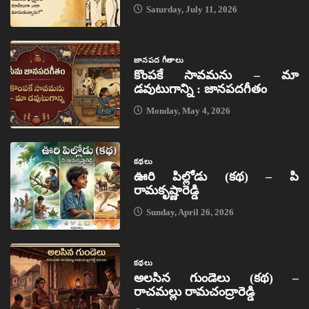
Saturday, July 11, 2026
జానపద గీతాలు
కొంపకే సావమను – మా
డవుటుగాన్ని : జానపదగీతం
Monday, May 4, 2026
కథలు
ఊరి పిల్లోడు (కథ) – పి
రామకృష్ణారెడ్డి
Sunday, April 26, 2026
కథలు
అలసిన గుండెలు (కథ) –
రాచమల్లు రామచంద్రారెడ్డి