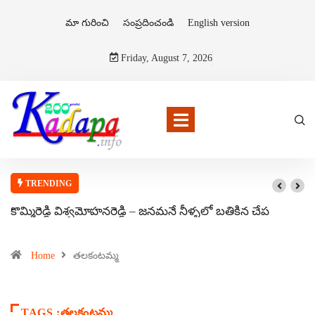
మా గురించి
సంప్రదించండి
English version
Friday, August 7, 2026
TRENDING
కొమ్మిరెడ్డి విశ్వమోహనరెడ్డి – జనమనే నీళ్ళలో బతికిన చేప
Home
తలకంటమ్మ
TAGS :తలకంటమ్మ