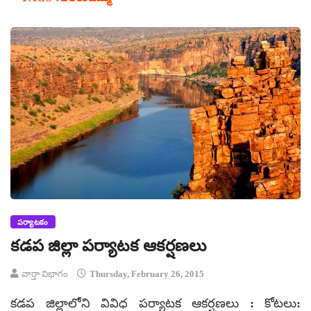
పర్యాటకం
కడప జిల్లా పర్యాటక ఆకర్షణలు
వార్తా విభాగం
Thursday, February 26, 2015
కడప జిల్లాలోని వివిధ పర్యాటక ఆకర్షణలు : కోటలు: