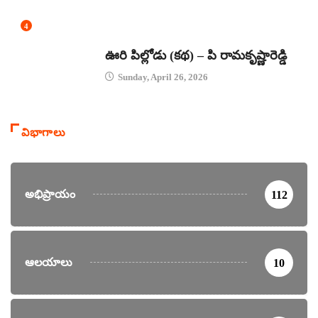
4
కథలు
ఊరి పిల్లోడు (కథ) – పి రామకృష్ణారెడ్డి
Sunday, April 26, 2026
విభాగాలు
అభిప్రాయం
112
ఆలయాలు
10