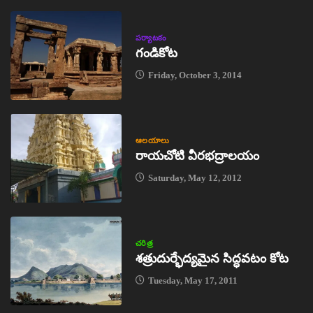
పర్యాటకం
గండికోట
Friday, October 3, 2014
ఆలయాలు
రాయచోటి వీరభద్రాలయం
Saturday, May 12, 2012
చరిత్ర
శత్రుదుర్భేద్యమైన సిద్ధవటం కోట
Tuesday, May 17, 2011