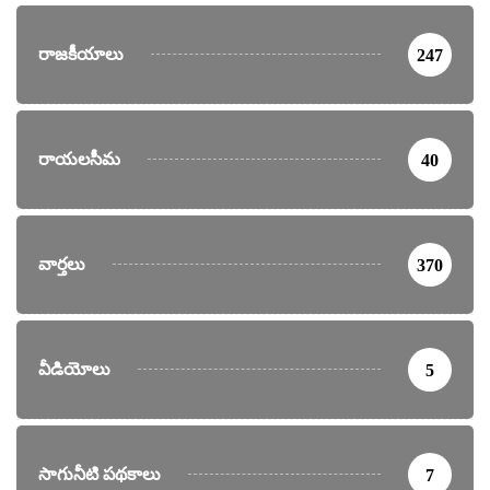
రాజకీయాలు
247
రాయలసీమ
40
వార్తలు
370
వీడియోలు
5
సాగునీటి పథకాలు
7