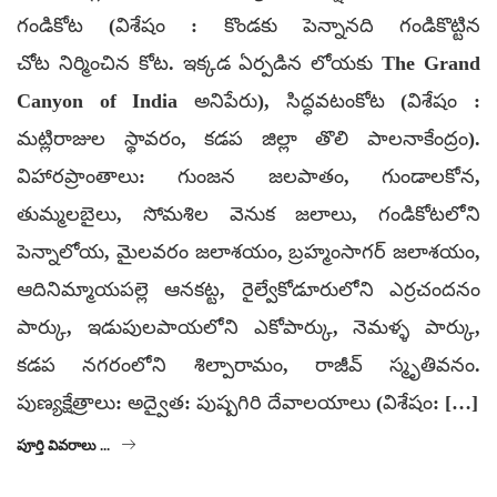
గండికోట (విశేషం : కొండకు పెన్నానది గండికొట్టిన
చోట నిర్మించిన కోట. ఇక్కడ ఏర్పడిన లోయకు The Grand
Canyon of India అనిపేరు), సిద్ధవటంకోట (విశేషం :
మట్లిరాజుల స్థావరం, కడప జిల్లా తొలి పాలనాకేంద్రం).
విహారప్రాంతాలు: గుంజన జలపాతం, గుండాలకోన,
తుమ్మలబైలు, సోమశిల వెనుక జలాలు, గండికోటలోని
పెన్నాలోయ, మైలవరం జలాశయం, బ్రహ్మంసాగర్ జలాశయం,
ఆదినిమ్మాయపల్లె ఆనకట్ట, రైల్వేకోడూరులోని ఎర్రచందనం
పార్కు, ఇడుపులపాయలోని ఎకోపార్కు, నెమళ్ళ పార్కు,
కడప నగరంలోని శిల్పారామం, రాజీవ్ స్మృతివనం.
పుణ్యక్షేత్రాలు: అద్వైత: పుష్పగిరి దేవాలయాలు (విశేషం: […]
పూర్తి వివరాలు ...