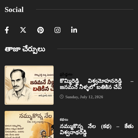
Social
తాజా చేర్పులు
ప్రసిద్ధులు
కొమ్మిరెడ్డి విశ్వమోహనరెడ్డి –
జనమనే నీళ్ళలో బతికిన చేప
Sunday, July 12, 2026
కథలు
నమ్ముకొన్న నేల (కథ) – కేతు
విశ్వనాథరెడ్డి