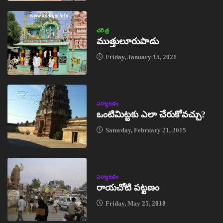
చరిత్ర
ముత్తులూరుపాడు
Friday, January 15, 2021
పర్యాటకం
ఒంటిమిట్టకు ఎలా చేరుకోవచ్చు?
Saturday, February 21, 2015
పర్యాటకం
రాయచోటి పట్టణం
Friday, May 25, 2018