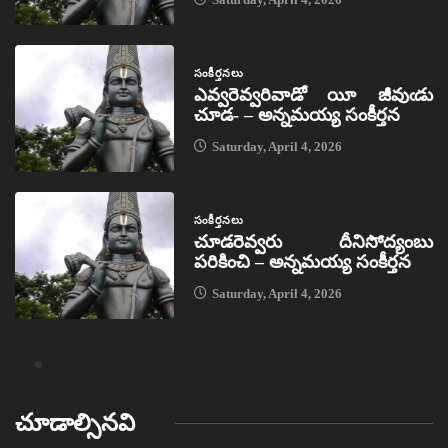
సంకీర్తనలు
ఎవ్వరెవ్వరివాడో యీ జీవుఁడు
చూడ- – అన్నమయ్య సంకీర్తన
Saturday, April 4, 2026
సంకీర్తనలు
చూడరెవ్వరు దీనిసోద్యంబు
పరికించి – అన్నమయ్య సంకీర్తన
Saturday, April 4, 2026
చూడాల్సినవి