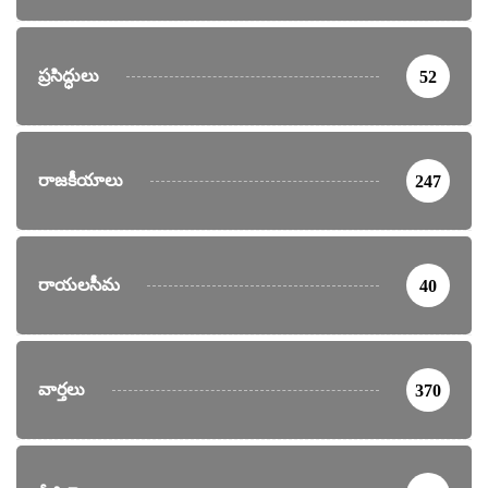
ప్రసిద్ధులు
52
రాజకీయాలు
247
రాయలసీమ
40
వార్తలు
370