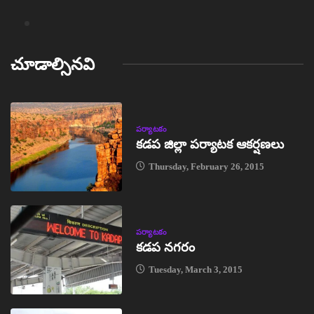
చూడాల్సినవి
పర్యాటకం
కడప జిల్లా పర్యాటక ఆకర్షణలు
Thursday, February 26, 2015
పర్యాటకం
కడప నగరం
Tuesday, March 3, 2015