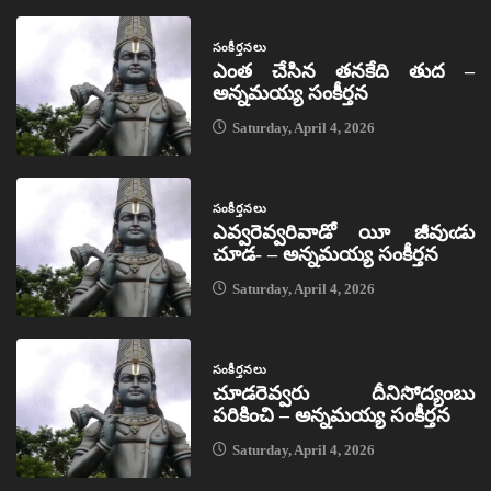
సంకీర్తనలు
ఎంత చేసిన తనకేది తుద –
అన్నమయ్య సంకీర్తన
Saturday, April 4, 2026
సంకీర్తనలు
ఎవ్వరెవ్వరివాడో యీ జీవుఁడు
చూడ- – అన్నమయ్య సంకీర్తన
Saturday, April 4, 2026
సంకీర్తనలు
చూడరెవ్వరు దీనిసోద్యంబు
పరికించి – అన్నమయ్య సంకీర్తన
Saturday, April 4, 2026