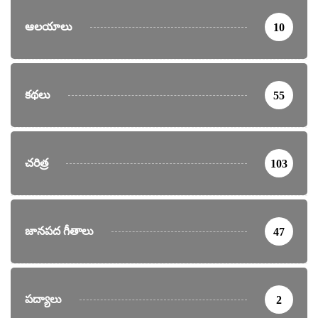
ఆలయాలు
10
కథలు
55
చరిత్ర
103
జానపద గీతాలు
47
పద్యాలు
2