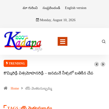
మా గురించి
సంప్రదించండి
English version
Monday, August 10, 2026
TRENDING
కొమ్మిరెడ్డి విశ్వమోహనరెడ్డి – జనమనే నీళ్ళలో బతికిన చేప
Home
టీపీ వెంకటసుబ్బమ్మ
TAGS :టీపీ వెంకటసుబ్బమ్మ