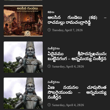
కథలు
అలసిన గుండెలు (కథ) –
రాచమల్లు రామచంద్రారెడ్డి
Tuesday, April 7, 2026
సంకీర్తనలు
ఏదైవము శ్రీపాదన్నఖమునఁ
బుట్టినగంగ – అన్నమయ్య సంకీర్తన
Saturday, April 4, 2026
సంకీర్తనలు
ఏణ నయనల చూపులెంత
సొబగైయుండు – అన్నమయ్య
సంకీర్తన
Saturday, April 4, 2026