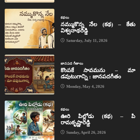
కథలు
నమ్ముకొన్న నేల (కథ) – కేతు
విశ్వనాథరెడ్డి
Saturday, July 11, 2026
జానపద గీతాలు
కొంపకే సావమను – మా
డవుటుగాన్ని : జానపదగీతం
Monday, May 4, 2026
కథలు
ఊరి పిల్లోడు (కథ) – పి
రామకృష్ణారెడ్డి
Sunday, April 26, 2026