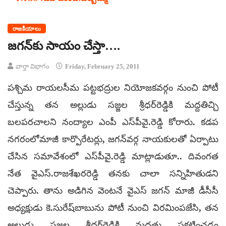
రాజకీయాలు
జగన్‌కు సాయం చేస్తా….
వార్తా విభాగం
Friday, February 25, 2011
పశ్చిమ రాయలసీమ పట్టభద్రుల నియోజకవర్గం నుంచి పోటీ
చేస్తున్న తన అల్లుడు సజ్జల శ్రీధర్‌రెడ్డికి మద్దతిచ్చి
బలపరచాలని నంద్యాల ఎంపీ ఎస్‌పీవై.రెడ్డి కోరారు. కడప
నగరంలోమాజీ కార్పొరేటర్లు, జగన్‌వర్గ నాయకులతో ఏర్పాటు
చేసిన సమావేశంలో ఎస్‌పీవై.రెడ్డి మాట్లాడుతూ.. దివంగత
నేత వైఎస్.రాజశేఖరరెడ్డి తనకు చాలా సన్నిహితుడని
చెప్పారు. తాను అడిగిన వెంటనే వైఎస్ జగన్ మాజీ డీసీసీ
అధ్యక్షుడు కె.సురేష్‌బాబును పోటీ నుంచి విరమింపజేసి, తన
అల్లుడు సజ్జల శ్రీధర్‌రెడ్డికి మద్దతు ప్రకటించడం