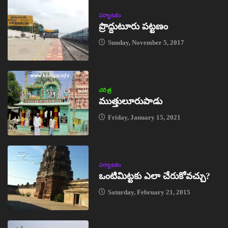
పర్యాటకం
ప్రొద్దుటూరు పట్టణం
Sunday, November 5, 2017
చరిత్ర
ముత్తులూరుపాడు
Friday, January 15, 2021
పర్యాటకం
ఒంటిమిట్టకు ఎలా చేరుకోవచ్చు?
Saturday, February 21, 2015