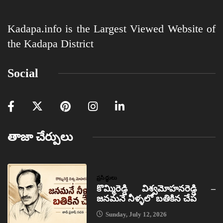
Kadapa.info is the Largest Viewed Website of
the Kadapa District
Social
తాజా చేర్పులు
ప్రసిద్ధులు
కొమ్మిరెడ్డి విశ్వమోహనరెడ్డి –
జనమనే నీళ్ళలో బతికిన చేప
Sunday, July 12, 2026