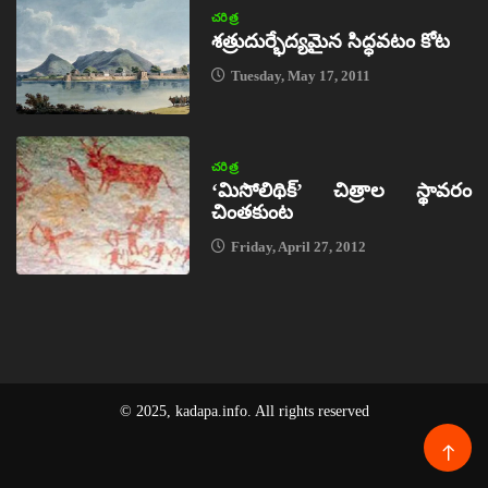
చరిత్ర
శత్రుదుర్భేద్యమైన సిద్ధవటం కోట
Tuesday, May 17, 2011
చరిత్ర
‘మిసోలిథిక్‌’ చిత్రాల స్థావరం
చింతకుంట
Friday, April 27, 2012
© 2025, kadapa.info. All rights reserved