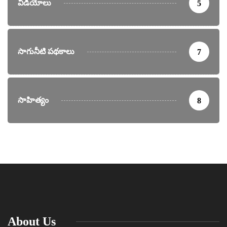
వీడియోలు
5
సాగునీటి పథకాలు
7
సాహిత్యం
8
About Us