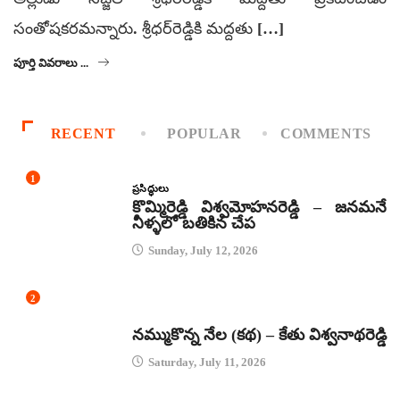
సంతోషకరమన్నారు. శ్రీధర్‌రెడ్డికి మద్దతు […]
పూర్తి వివరాలు ...
RECENT
POPULAR
COMMENTS
1
ప్రసిద్ధులు
కొమ్మిరెడ్డి విశ్వమోహనరెడ్డి – జనమనే
నీళ్ళలో బతికిన చేప
Sunday, July 12, 2026
2
కథలు
నమ్ముకొన్న నేల (కథ) – కేతు విశ్వనాథరెడ్డి
Saturday, July 11, 2026