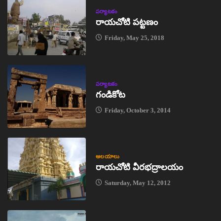
పర్యాటకం
రాయచోటి పట్టణం
Friday, May 25, 2018
పర్యాటకం
గండికోట
Friday, October 3, 2014
ఆలయాలు
రాయచోటి వీరభద్రాలయం
Saturday, May 12, 2012