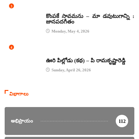
3
జానపద గీతాలు
కొంపకే సావమను – మా డవుటుగాన్ని :
జానపదగీతం
Monday, May 4, 2026
4
కథలు
ఊరి పిల్లోడు (కథ) – పి రామకృష్ణారెడ్డి
Sunday, April 26, 2026
విభాగాలు
అభిప్రాయం
112