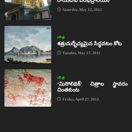
రాయచోటి వీరభద్రాలయం
Saturday, May 12, 2012
చరిత్ర
శత్రుదుర్భేద్యమైన సిద్ధవటం కోట
Tuesday, May 17, 2011
చరిత్ర
‘మిసోలిథిక్‌’ చిత్రాల స్థావరం
చింతకుంట
Friday, April 27, 2012