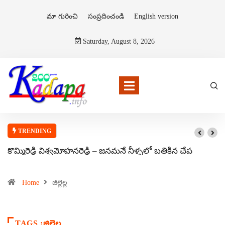
మా గురించి
సంప్రదించండి
English version
Saturday, August 8, 2026
TRENDING
కొమ్మిరెడ్డి విశ్వమోహనరెడ్డి – జనమనే నీళ్ళలో బతికిన చేప
Home
జిల్లెల్ల
TAGS :జిల్లెల్ల