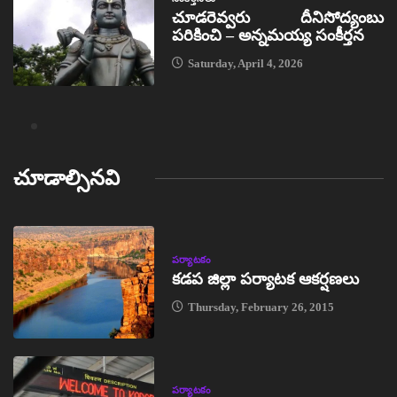
చూడరెవ్వరు దీనిసోద్యంబు
పరికించి – అన్నమయ్య సంకీర్తన
Saturday, April 4, 2026
చూడాల్సినవి
పర్యాటకం
కడప జిల్లా పర్యాటక ఆకర్షణలు
Thursday, February 26, 2015
పర్యాటకం