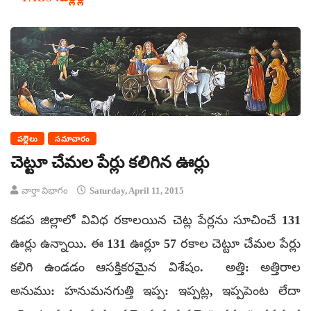
పల్లెలు
సమాచారం
చెట్టూ చేమల పేర్లు కలిగిన ఊర్లు
వార్తా విభాగం
Saturday, April 11, 2015
కడప జిల్లాలో వివిధ రకాలయిన చెట్ల పేర్లను సూచించే 131
ఊర్లు ఉన్నాయి. ఈ 131 ఊర్లూ 57 రకాల చెట్టూ చేమల పేర్లు
కలిగి ఉండడం ఆసక్తికరమైన విశేషం. అత్తి: అత్తిరాల
అనుము: హనుమనగుత్తి ఇప్ప: ఇప్పట్ల, ఇప్పపెంట లేదా