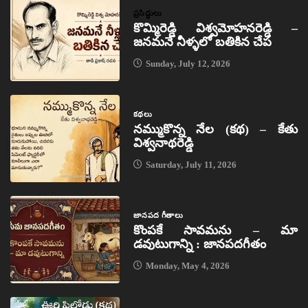
ప్రసిద్ధులు
కొమ్మిరెడ్డి విశ్వమోహనరెడ్డి –
జనమనే నీళ్ళలో బతికిన చేప
Sunday, July 12, 2026
కథలు
నమ్ముకొన్న నేల (కథ) – కేతు
విశ్వనాథరెడ్డి
Saturday, July 11, 2026
జానపద గీతాలు
కొంపకే సావమను – మా
డవుటుగాన్ని : జానపదగీతం
Monday, May 4, 2026