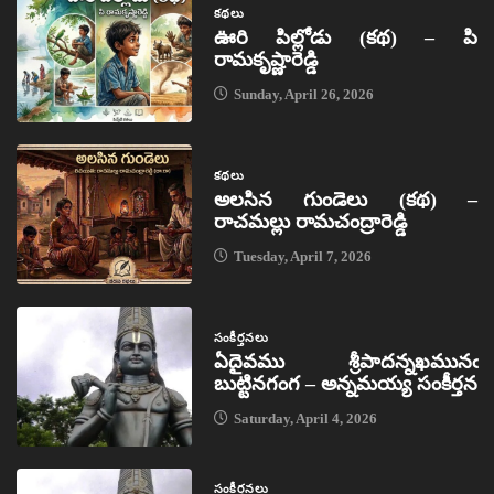
కథలు
ఊరి పిల్లోడు (కథ) – పి
రామకృష్ణారెడ్డి
Sunday, April 26, 2026
కథలు
అలసిన గుండెలు (కథ) –
రాచమల్లు రామచంద్రారెడ్డి
Tuesday, April 7, 2026
సంకీర్తనలు
ఏదైవము శ్రీపాదన్నఖమునఁ
బుట్టినగంగ – అన్నమయ్య సంకీర్తన
Saturday, April 4, 2026
సంకీర్తనలు