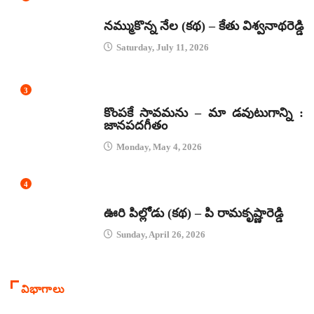
కథలు
నమ్ముకొన్న నేల (కథ) – కేతు విశ్వనాథరెడ్డి
Saturday, July 11, 2026
3
జానపద గీతాలు
కొంపకే సావమను – మా డవుటుగాన్ని :
జానపదగీతం
Monday, May 4, 2026
4
కథలు
ఊరి పిల్లోడు (కథ) – పి రామకృష్ణారెడ్డి
Sunday, April 26, 2026
విభాగాలు