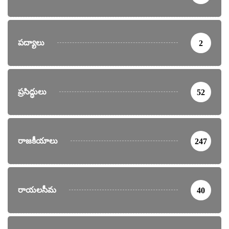
పద్యాలు
2
ప్రసిద్ధులు
52
రాజకీయాలు
247
రాయలసీమ
40