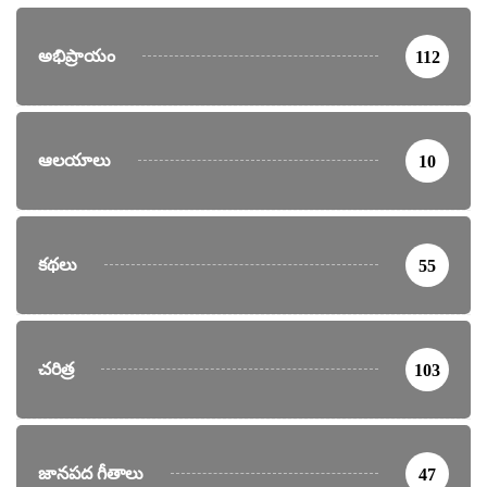
అభిప్రాయం
112
ఆలయాలు
10
కథలు
55
చరిత్ర
103
జానపద గీతాలు
47