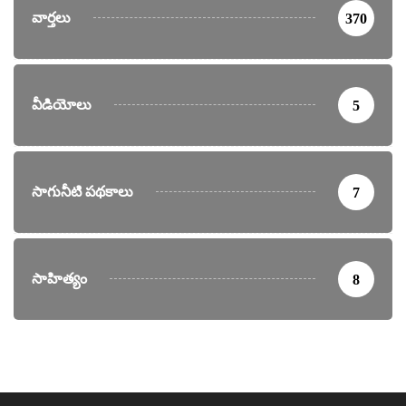
వార్తలు
370
వీడియోలు
5
సాగునీటి పథకాలు
7
సాహిత్యం
8