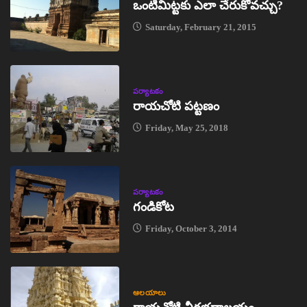
ఒంటిమిట్టకు ఎలా చేరుకోవచ్చు?
Saturday, February 21, 2015
పర్యాటకం
రాయచోటి పట్టణం
Friday, May 25, 2018
పర్యాటకం
గండికోట
Friday, October 3, 2014
ఆలయాలు