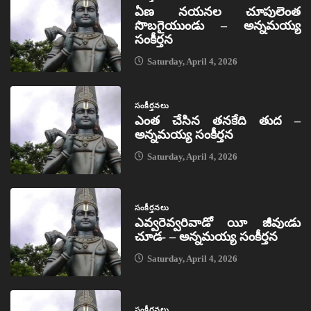
ఏణ నయనల చూపులెంత
సొబగైయుండు – అన్నమయ్య
సంకీర్తన
Saturday, April 4, 2026
సంకీర్తనలు
ఎంత చేసిన తనకేది తుద –
అన్నమయ్య సంకీర్తన
Saturday, April 4, 2026
సంకీర్తనలు
ఎవ్వరెవ్వరివాడో యీ జీవుఁడు
చూడ- – అన్నమయ్య సంకీర్తన
Saturday, April 4, 2026
సంకీర్తనలు