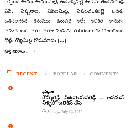
ఇప్పెంట ఈదు: ఈదులపల్లె, ఈదుళ్ళపల్లె ఊడవ: ఊడవగండ్ల
ఏపె: ఏప్పిరాల, ఏపిలమిట్ట, ఏపిలవంకపల్లె ఒడిశ:
ఒడిశలగొంది కనుము: కనుపర్తి కలే: కలికిరి కానుగ:
గానుగపెంట గార: గారాలమడుగు గురిగింజ: గురిగింజకుంట
గొట్టి: గొట్లమిట్ట గోనుమాకు: […]
పూర్తి వివరాలు ...
RECENT
POPULAR
COMMENTS
1
ప్రసిద్ధులు
కొమ్మిరెడ్డి విశ్వమోహనరెడ్డి – జనమనే
నీళ్ళలో బతికిన చేప
Sunday, July 12, 2026
2