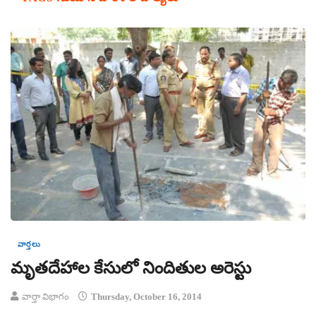
వార్తలు
మృతదేహాల కేసులో నిందితుల అరెస్టు
వార్తా విభాగం
Thursday, October 16, 2014