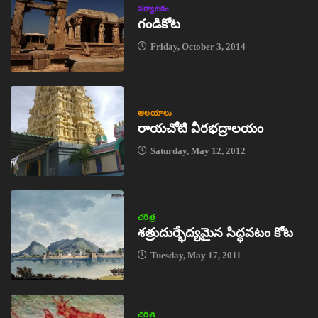
పర్యాటకం
గండికోట
Friday, October 3, 2014
ఆలయాలు
రాయచోటి వీరభద్రాలయం
Saturday, May 12, 2012
చరిత్ర
శత్రుదుర్భేద్యమైన సిద్ధవటం కోట
Tuesday, May 17, 2011
చరిత్ర