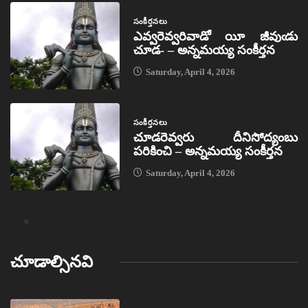
సంకీర్తనలు
ఎవ్వరెవ్వరివాడో యీ జీవుఁడు
చూడ- – అన్నమయ్య సంకీర్తన
Saturday, April 4, 2026
సంకీర్తనలు
చూడరెవ్వరు దీనిసోద్యంబు
పరికించి – అన్నమయ్య సంకీర్తన
Saturday, April 4, 2026
చూడాల్సినవి