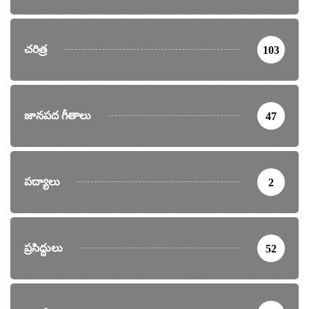
చరిత్ర
103
జానపద గీతాలు
47
పద్యాలు
2
ప్రసిద్ధులు
52