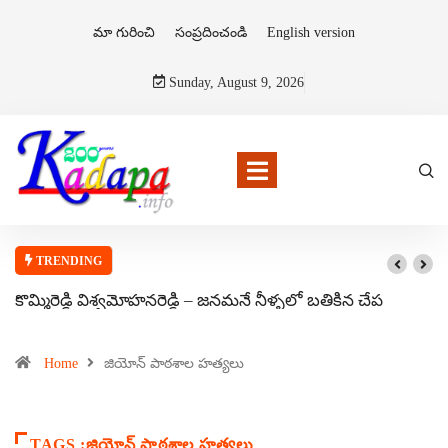
మా గురించి
సంప్రదించండి
English version
Sunday, August 9, 2026
TRENDING
కొమ్మిరెడ్డి విశ్వమోహనరెడ్డి – జనమనే నీళ్ళలో బతికిన చేప
Home
జియోన్ పాఠశాల హత్యలు
TAGS :జియోన్ పాఠశాల హత్యలు