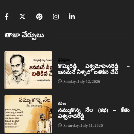
తాజా చేర్పులు
ప్రసిద్ధులు
కొమ్మిరెడ్డి విశ్వమోహనరెడ్డి –
జనమనే నీళ్ళలో బతికిన చేప
Sunday, July 12, 2026
కథలు
నమ్ముకొన్న నేల (కథ) – కేతు
విశ్వనాథరెడ్డి
Saturday, July 11, 2026