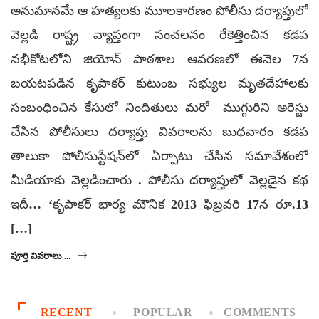
అనుమానమే ఆ హత్యలకు మూలకారణం పోలీసు దర్యాప్తులో
వెల్లడి రాష్ట్ర వ్యాప్తంగా సంచలనం రేకెత్తించిన కడప
నభీకోటలోని జియోన్ పాఠశాల ఆవరణలో ఈనెల 7న
బయటపడిన కృపాకర్ కుటుంబ సభ్యుల మృతదేహాలకు
సంబంధించిన కేసులో నిందితులు మరో ముగ్గురిని అరెస్టు
చేసిన పోలీసులు దర్యాప్తు వివరాలను బుధవారం కడప
తాలుకా పోలీసుస్టేషన్‌లో ఏర్పాటు చేసిన సమావేశంలో
మీడియాకు వెల్లడించారు . పోలీసు దర్యాప్తులో వెల్లడైన కథ
ఇదీ… ‘కృపాకర్ భార్య మౌనిక 2013 ఫిబ్రవరి 17న రూ.13
[…]
పూర్తి వివరాలు ...
RECENT
POPULAR
COMMENTS