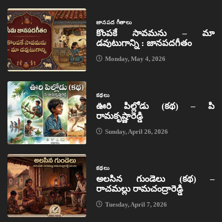
జానపద గీతాలు
కొంపకే సావమను – మా
డవుటుగాన్ని : జానపదగీతం
Monday, May 4, 2026
కథలు
ఊరి పిల్లోడు (కథ) – పి
రామకృష్ణారెడ్డి
Sunday, April 26, 2026
కథలు
అలసిన గుండెలు (కథ) –
రాచమల్లు రామచంద్రారెడ్డి
Tuesday, April 7, 2026