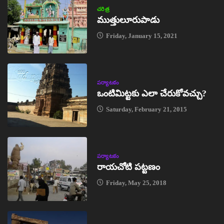
చరిత్ర
ముత్తులూరుపాడు
Friday, January 15, 2021
పర్యాటకం
ఒంటిమిట్టకు ఎలా చేరుకోవచ్చు?
Saturday, February 21, 2015
పర్యాటకం
రాయచోటి పట్టణం
Friday, May 25, 2018