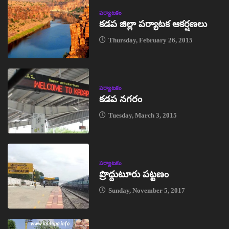
పర్యాటకం
కడప జిల్లా పర్యాటక ఆకర్షణలు
Thursday, February 26, 2015
పర్యాటకం
కడప నగరం
Tuesday, March 3, 2015
పర్యాటకం
ప్రొద్దుటూరు పట్టణం
Sunday, November 5, 2017