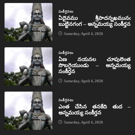
సంకీర్తనలు
ఏదైవము శ్రీపాదన్నఖమునఁ
బుట్టినగంగ – అన్నమయ్య సంకీర్తన
Saturday, April 4, 2026
సంకీర్తనలు
ఏణ నయనల చూపులెంత
సొబగైయుండు – అన్నమయ్య
సంకీర్తన
Saturday, April 4, 2026
సంకీర్తనలు
ఎంత చేసిన తనకేది తుద –
అన్నమయ్య సంకీర్తన
Saturday, April 4, 2026