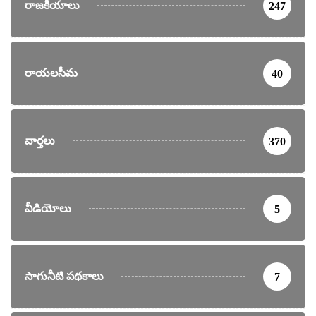
రాజకీయాలు
247
రాయలసీమ
40
వార్తలు
370
వీడియోలు
5
సాగునీటి పథకాలు
7