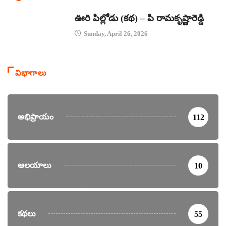
కథలు
ఊరి పిల్లోడు (కథ) – పి రామకృష్ణారెడ్డి
Sunday, April 26, 2026
విభాగాలు
అభిప్రాయం
112
ఆలయాలు
10
కథలు
55