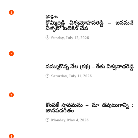
1
ప్రసిద్ధులు
కొమ్మిరెడ్డి విశ్వమోహనరెడ్డి – జనమనే
నీళ్ళలో బతికిన చేప
Sunday, July 12, 2026
2
కథలు
నమ్ముకొన్న నేల (కథ) – కేతు విశ్వనాథరెడ్డి
Saturday, July 11, 2026
3
జానపద గీతాలు
కొంపకే సావమను – మా డవుటుగాన్ని :
జానపదగీతం
Monday, May 4, 2026
4