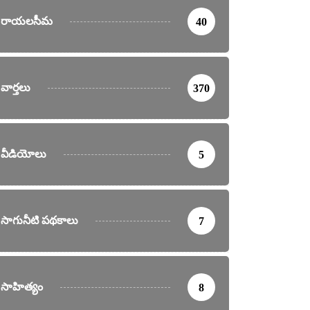
రాయలసీమ
40
వార్తలు
370
వీడియోలు
5
సాగునీటి పథకాలు
7
సాహిత్యం
8