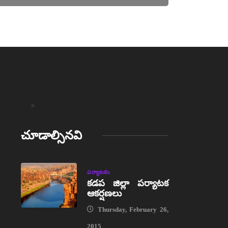
చూడాల్సినవి
పర్యాటకం
కడప జిల్లా పర్యాటక
ఆకర్షణలు
Thursday, February 26,
2015