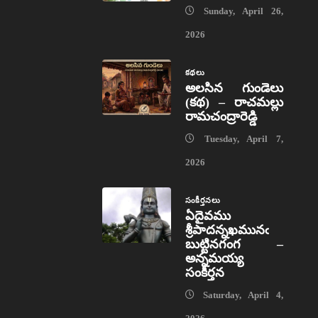
Sunday, April 26,
2026
కథలు
అలసిన గుండెలు
(కథ) – రాచమల్లు
రామచంద్రారెడ్డి
Tuesday, April 7,
2026
సంకీర్తనలు
ఏదైవము
శ్రీపాదన్నఖమునఁ
బుట్టినగంగ –
అన్నమయ్య
సంకీర్తన
Saturday, April 4,