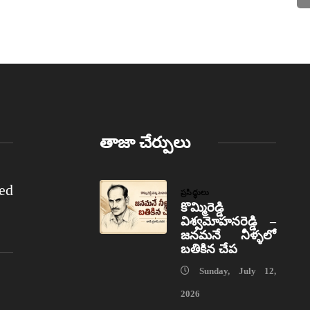
తాజా చేర్పులు
ed
ప్రసిద్ధులు
కొమ్మిరెడ్డి
విశ్వమోహనరెడ్డి –
జనమనే నీళ్ళలో
బతికిన చేప
Sunday, July 12,
2026