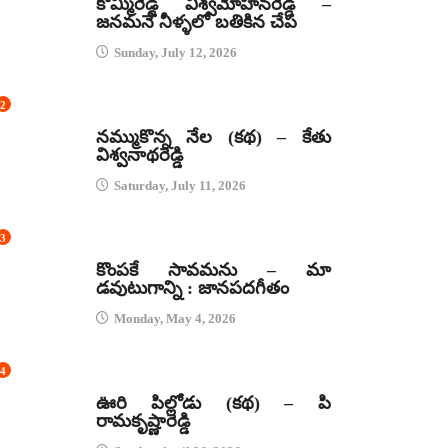
కొమ్మిరెడ్డి విశ్వమోహనరెడ్డి –
జనమనే నీళ్ళలో బతికిన చేప
Sunday, July 12, 2026
2
కథలు
నమ్ముకొన్న నేల (కథ) – కేతు
విశ్వనాథరెడ్డి
Saturday, July 11, 2026
3
జానపద గీతాలు
కొంపకే సావమను – మా
డవుటుగాన్ని : జానపదగీతం
Monday, May 4, 2026
4
కథలు
ఊరి పిల్లోడు (కథ) – పి
రామకృష్ణారెడ్డి