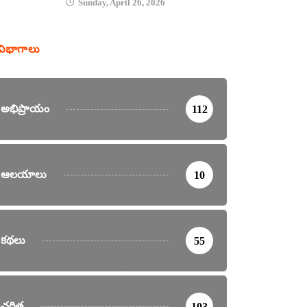
Sunday, April 26, 2026
విభాగాలు
అభిప్రాయం
112
ఆలయాలు
10
కథలు
55
చరిత్ర
103