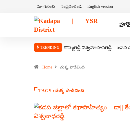
మా గురించి
సంప్రదించండి
English version
హోమ
కొమ్మిరెడ్డి విశ్వమోహనరెడ్డి – జనమ
TRENDING
Home
చుక్క పొడిచింది
TAGS :చుక్క పొడిచింది