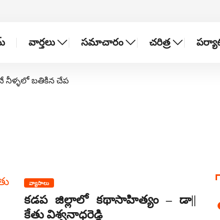
్
వార్తలు
సమాచారం
చరిత్ర
పర్య
నే నీళ్ళలో బతికిన చేప
వ్యాసాలు
కడప జిల్లాలో కథాసాహిత్యం – డా||
కేతు విశ్వనాధరెడ్డి