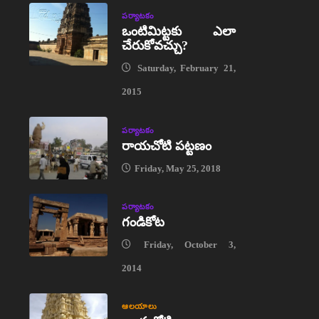
పర్యాటకం
ఒంటిమిట్టకు ఎలా
చేరుకోవచ్చు?
Saturday, February 21,
2015
పర్యాటకం
రాయచోటి పట్టణం
Friday, May 25, 2018
పర్యాటకం
గండికోట
Friday, October 3,
2014
ఆలయాలు