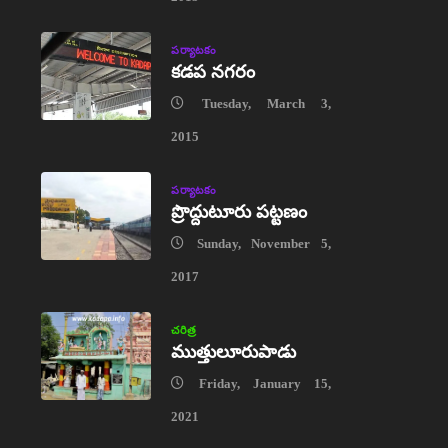
పర్యాటకం
కడప నగరం
Tuesday, March 3,
2015
పర్యాటకం
ప్రొద్దుటూరు పట్టణం
Sunday, November 5,
2017
చరిత్ర
ముత్తులూరుపాడు
Friday, January 15,
2021