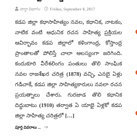
వార్తా విభాగం
Friday, September 8, 2017
కడప జిల్లా కథాసాహిత్యం నవల, కథానిక, నాటకం,
నాటిక వంటి ఆధునిక రచన సాహిత్య ప్రక్రియల
ఆవిర్భావం కడప జిల్లాలో కళింగాంధ్ర, కోస్తాంధ్ర
ప్రాంతాలతో పోలిస్తే చాలా ఆలస్యంగా జరిగింది.
కందుకూరి వీరేశలింగం పంతులు తొలి సాంఘిక
నవల రాజశేఖర చరిత్ర (1878) వచ్చి, ఎనబై ఏళ్లు
గడిచాకే, కడప జిల్లా సాహిత్యకారులు నవలా రచన
ప్రయత్నాలు చేశారు. గురజాడ తొలి కథానిక
దిద్దుబాటు (1910) తర్వాత ఏ యాభై ఏళ్లకో కడప
జిల్లా సాహిత్య చరిత్రలో […]
పూర్తి వివరాలు ...