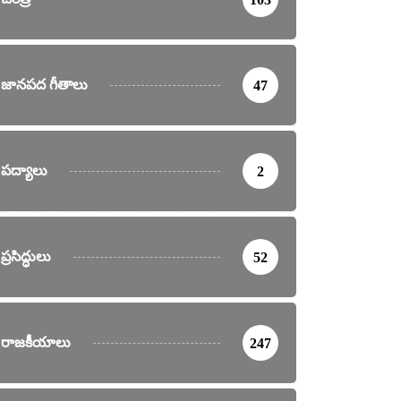
జానపద గీతాలు
47
పద్యాలు
2
ప్రసిద్ధులు
52
రాజకీయాలు
247