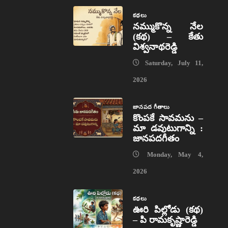
కథలు
నమ్ముకొన్న నేల
(కథ) – కేతు
విశ్వనాథరెడ్డి
Saturday, July 11,
2026
జానపద గీతాలు
కొంపకే సావమను –
మా డవుటుగాన్ని :
జానపదగీతం
Monday, May 4,
2026
కథలు
ఊరి పిల్లోడు (కథ)
– పి రామకృష్ణారెడ్డి