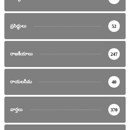
ప్రసిద్ధులు
52
రాజకీయాలు
247
రాయలసీమ
40
వార్తలు
370