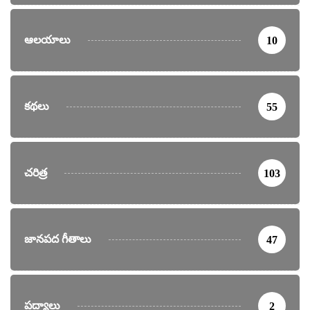
ఆలయాలు
10
కథలు
55
చరిత్ర
103
జానపద గీతాలు
47
పద్యాలు
2