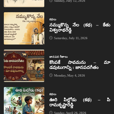
Sunday, July 12, 2026
కథలు
నమ్ముకొన్న నేల (కథ) – కేతు
విశ్వనాథరెడ్డి
Saturday, July 11, 2026
జానపద గీతాలు
కొంపకే సావమను – మా
డవుటుగాన్ని : జానపదగీతం
Monday, May 4, 2026
కథలు
ఊరి పిల్లోడు (కథ) – పి
రామకృష్ణారెడ్డి
Sunday, April 26, 2026