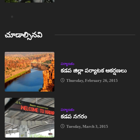
చూడాల్సినవి
పర్యాటకం
కడప జిల్లా పర్యాటక ఆకర్షణలు
Thursday, February 26, 2015
పర్యాటకం
కడప నగరం
Tuesday, March 3, 2015