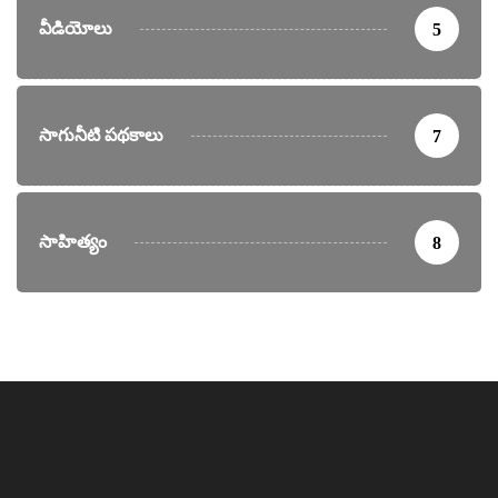
వీడియోలు
5
సాగునీటి పథకాలు
7
సాహిత్యం
8