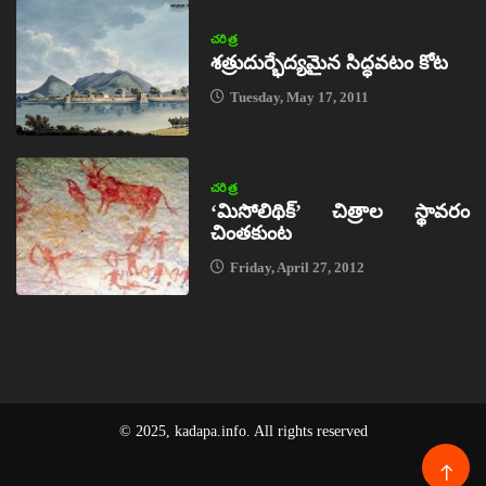
చరిత్ర
శత్రుదుర్భేద్యమైన సిద్ధవటం కోట
Tuesday, May 17, 2011
చరిత్ర
‘మిసోలిథిక్‌’ చిత్రాల స్థావరం
చింతకుంట
Friday, April 27, 2012
© 2025, kadapa.info. All rights reserved