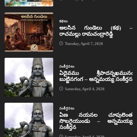
కథలు
అలసిన గుండెలు (కథ) –
రాచమల్లు రామచంద్రారెడ్డి
Tuesday, April 7, 2026
సంకీర్తనలు
ఏదైవము శ్రీపాదన్నఖమునఁ
బుట్టినగంగ – అన్నమయ్య సంకీర్తన
Saturday, April 4, 2026
సంకీర్తనలు
ఏణ నయనల చూపులెంత
సొబగైయుండు – అన్నమయ్య
సంకీర్తన
Saturday, April 4, 2026