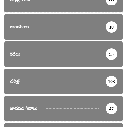
ఆలయాలు
10
కథలు
55
చరిత్ర
103
జానపద గీతాలు
47