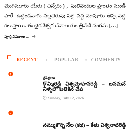
మొగమూరు యేరు ( చిన్నేరు ) , పులివెందుల ప్రాంతం నుండీ
పారే ఉద్ధండవాగు నల్లచెరువు పల్లె వద్ద మోపూరు తిప్ప వద్ద
కలుస్తాయి. ఈ భైరవేశ్వర దేవాలయం త్రివేణీ సంగమ […]
పూర్తి వివరాలు ...
RECENT
POPULAR
COMMENTS
1
ప్రసిద్ధులు
కొమ్మిరెడ్డి విశ్వమోహనరెడ్డి – జనమనే
నీళ్ళలో బతికిన చేప
Sunday, July 12, 2026
2
కథలు
నమ్ముకొన్న నేల (కథ) – కేతు విశ్వనాథరెడ్డి