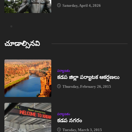
Saturday, April 4, 2026
చూడాల్సినవి
పర్యాటకం
కడప జిల్లా పర్యాటక ఆకర్షణలు
Thursday, February 26, 2015
పర్యాటకం
కడప నగరం
Tuesday, March 3, 2015