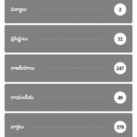
పద్యాలు
2
ప్రసిద్ధులు
52
రాజకీయాలు
247
రాయలసీమ
40
వార్తలు
370