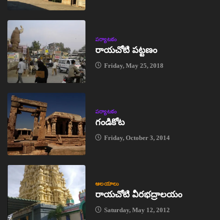
పర్యాటకం
రాయచోటి పట్టణం
Friday, May 25, 2018
పర్యాటకం
గండికోట
Friday, October 3, 2014
ఆలయాలు
రాయచోటి వీరభద్రాలయం
Saturday, May 12, 2012