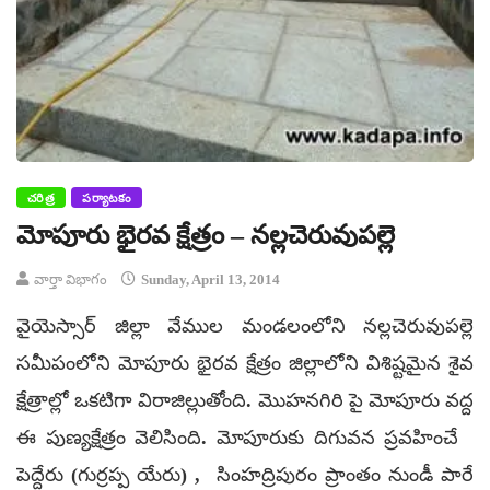
చరిత్ర
పర్యాటకం
మోపూరు భైరవ క్షేత్రం – నల్లచెరువుపల్లె
వార్తా విభాగం
Sunday, April 13, 2014
వైయెస్సార్ జిల్లా వేముల మండలంలోని నల్లచెరువుపల్లె
సమీపంలోని మోపూరు భైరవ క్షేత్రం జిల్లాలోని విశిష్టమైన శైవ
క్షేత్రాల్లో ఒకటిగా విరాజిల్లుతోంది. మొహనగిరి పై మోపూరు వద్ద
ఈ పుణ్యక్షేత్రం వెలిసింది. మోపూరుకు దిగువన ప్రవహించే
పెద్దేరు (గుర్రప్ప యేరు) , సింహద్రిపురం ప్రాంతం నుండీ పారే