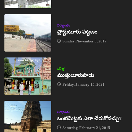
పర్యాటకం
ప్రొద్దుటూరు పట్టణం
Sunday, November 5, 2017
చరిత్ర
ముత్తులూరుపాడు
Friday, January 15, 2021
పర్యాటకం
ఒంటిమిట్టకు ఎలా చేరుకోవచ్చు?
Saturday, February 21, 2015