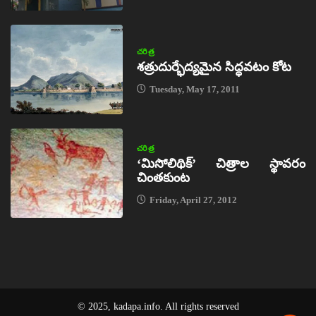
చరిత్ర
శత్రుదుర్భేద్యమైన సిద్ధవటం కోట
Tuesday, May 17, 2011
చరిత్ర
‘మిసోలిథిక్‌’ చిత్రాల స్థావరం
చింతకుంట
Friday, April 27, 2012
© 2025, kadapa.info. All rights reserved