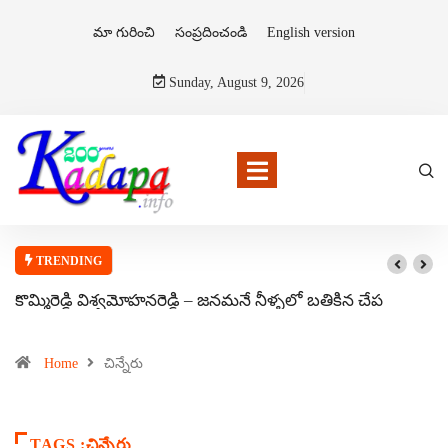
మా గురించి
సంప్రదించండి
English version
Sunday, August 9, 2026
TRENDING
కొమ్మిరెడ్డి విశ్వమోహనరెడ్డి – జనమనే నీళ్ళలో బతికిన చేప
Home
చిన్నేరు
TAGS :చిన్నేరు