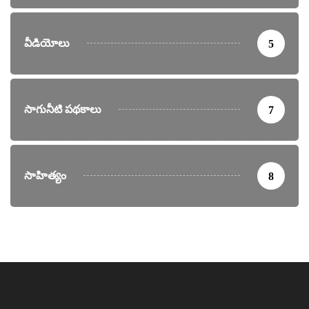
వీడియోలు
5
సాగునీటి పథకాలు
7
సాహిత్యం
8