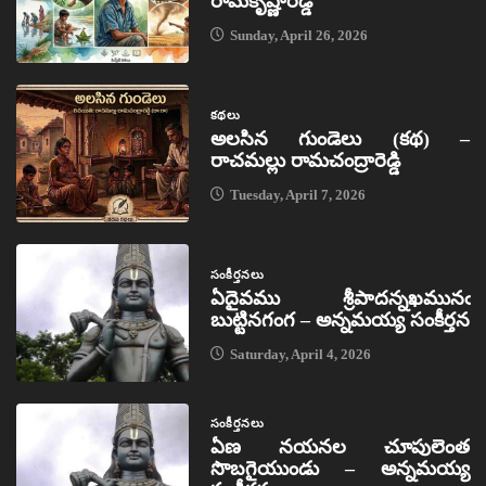
రామకృష్ణారెడ్డి
Sunday, April 26, 2026
కథలు
అలసిన గుండెలు (కథ) –
రాచమల్లు రామచంద్రారెడ్డి
Tuesday, April 7, 2026
సంకీర్తనలు
ఏదైవము శ్రీపాదన్నఖమునఁ
బుట్టినగంగ – అన్నమయ్య సంకీర్తన
Saturday, April 4, 2026
సంకీర్తనలు
ఏణ నయనల చూపులెంత
సొబగైయుండు – అన్నమయ్య