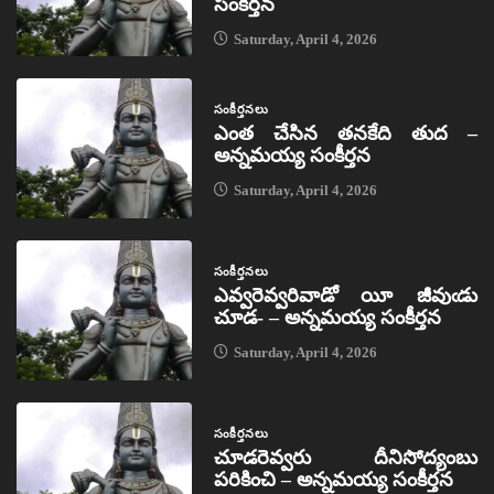
సంకీర్తన
Saturday, April 4, 2026
సంకీర్తనలు
ఎంత చేసిన తనకేది తుద –
అన్నమయ్య సంకీర్తన
Saturday, April 4, 2026
సంకీర్తనలు
ఎవ్వరెవ్వరివాడో యీ జీవుఁడు
చూడ- – అన్నమయ్య సంకీర్తన
Saturday, April 4, 2026
సంకీర్తనలు
చూడరెవ్వరు దీనిసోద్యంబు
పరికించి – అన్నమయ్య సంకీర్తన