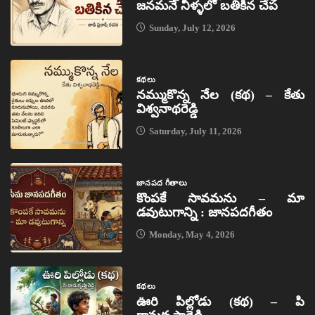
జనమనే నీళ్ళలో బతికిన చేప
Sunday, July 12, 2026
కథలు
నమ్ముకొన్న నేల (కథ) – కేతు
విశ్వనాథరెడ్డి
Saturday, July 11, 2026
జానపద గీతాలు
కొంపకే సావమను – మా
డవుటుగాన్ని : జానపదగీతం
Monday, May 4, 2026
కథలు
ఊరి పిల్లోడు (కథ) – పి