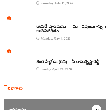
Saturday, July 11, 2026
3
జానపద గీతాలు
కొంపకే సావమను – మా డవుటుగాన్ని :
జానపదగీతం
Monday, May 4, 2026
4
కథలు
ఊరి పిల్లోడు (కథ) – పి రామకృష్ణారెడ్డి
Sunday, April 26, 2026
విభాగాలు
అభిప్రాయం
112