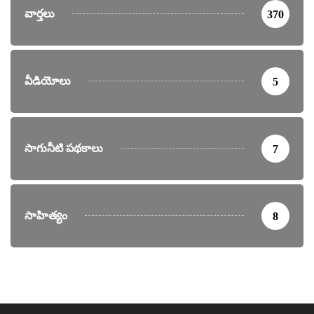
వార్తలు
370
వీడియోలు
5
సాగునీటి పథకాలు
7
సాహిత్యం
8