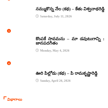
కథలు
నమ్ముకొన్న నేల (కథ) – కేతు విశ్వనాథరెడ్డి
Saturday, July 11, 2026
3
జానపద గీతాలు
కొంపకే సావమను – మా డవుటుగాన్ని :
జానపదగీతం
Monday, May 4, 2026
4
కథలు
ఊరి పిల్లోడు (కథ) – పి రామకృష్ణారెడ్డి
Sunday, April 26, 2026
విభాగాలు