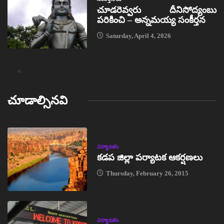
చూడరెవ్వరు దీనిసోద్యంబు
పరికించి – అన్నమయ్య సంకీర్తన
Saturday, April 4, 2026
చూడాల్సినవి
పర్యాటకం
కడప జిల్లా పర్యాటక ఆకర్షణలు
Thursday, February 26, 2015
పర్యాటకం