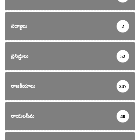
పద్యాలు
2
ప్రసిద్ధులు
52
రాజకీయాలు
247
రాయలసీమ
40