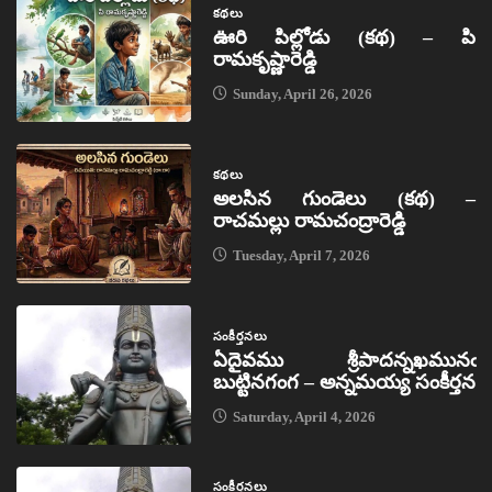
కథలు
ఊరి పిల్లోడు (కథ) – పి
రామకృష్ణారెడ్డి
Sunday, April 26, 2026
కథలు
అలసిన గుండెలు (కథ) –
రాచమల్లు రామచంద్రారెడ్డి
Tuesday, April 7, 2026
సంకీర్తనలు
ఏదైవము శ్రీపాదన్నఖమునఁ
బుట్టినగంగ – అన్నమయ్య సంకీర్తన
Saturday, April 4, 2026
సంకీర్తనలు