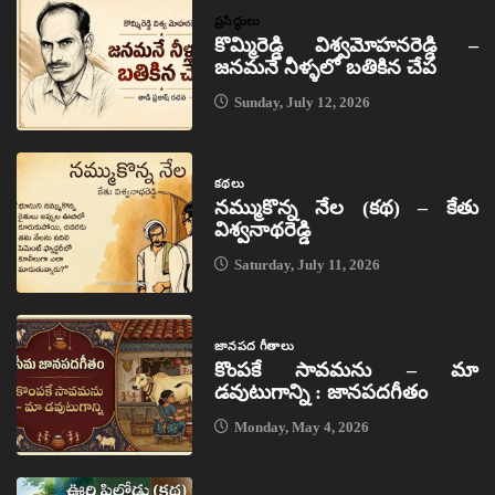
ప్రసిద్ధులు
కొమ్మిరెడ్డి విశ్వమోహనరెడ్డి –
జనమనే నీళ్ళలో బతికిన చేప
Sunday, July 12, 2026
కథలు
నమ్ముకొన్న నేల (కథ) – కేతు
విశ్వనాథరెడ్డి
Saturday, July 11, 2026
జానపద గీతాలు
కొంపకే సావమను – మా
డవుటుగాన్ని : జానపదగీతం
Monday, May 4, 2026