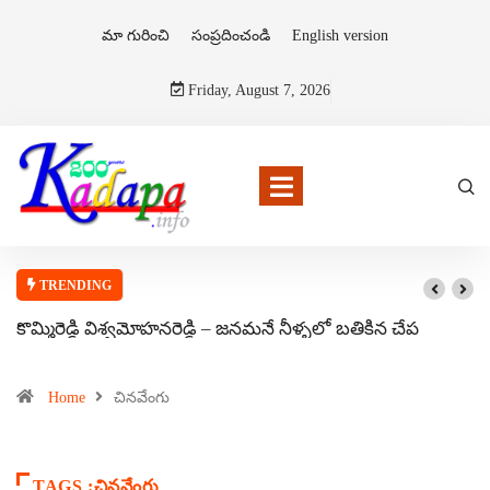
మా గురించి
సంప్రదించండి
English version
Friday, August 7, 2026
TRENDING
కొమ్మిరెడ్డి విశ్వమోహనరెడ్డి – జనమనే నీళ్ళలో బతికిన చేప
Home
చినవేంగు
TAGS :చినవేంగు