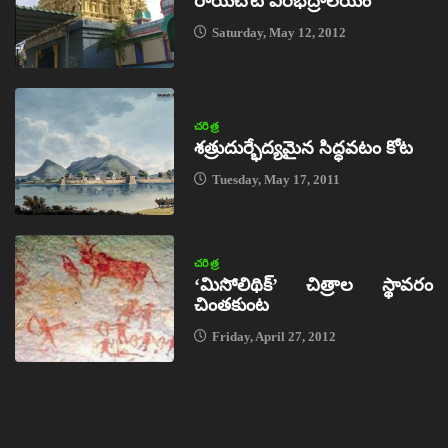
రాయచోటి వీరభద్రాలయం
Saturday, May 12, 2012
చరిత్ర
శత్రుదుర్భేద్యమైన సిద్ధవటం కోట
Tuesday, May 17, 2011
చరిత్ర
‘మిసోలిథిక్‌’ చిత్రాల స్థావరం
చింతకుంట
Friday, April 27, 2012