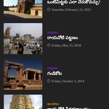
ఒంటిమిట్టకు ఎలా చేరుకోవచ్చు?
Saturday, February 21, 2015
పర్యాటకం
రాయచోటి పట్టణం
Friday, May 25, 2018
పర్యాటకం
గండికోట
Friday, October 3, 2014
ఆలయాలు