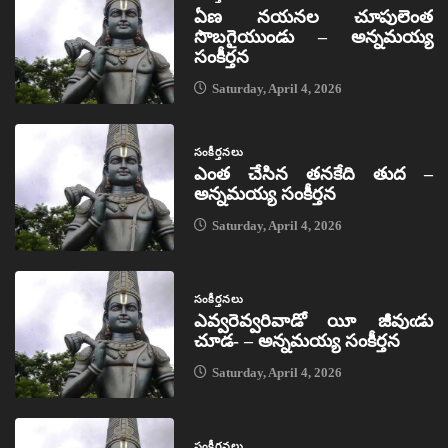
ఏణ నయనల చూపులెంత
సొబగైయుండు – అన్నమయ్య
సంకీర్తన
Saturday, April 4, 2026
సంకీర్తనలు
ఎంత చేసిన తనకేది తుద –
అన్నమయ్య సంకీర్తన
Saturday, April 4, 2026
సంకీర్తనలు
ఎవ్వరెవ్వరివాడో యీ జీవుఁడు
చూడ- – అన్నమయ్య సంకీర్తన
Saturday, April 4, 2026
సంకీర్తనలు