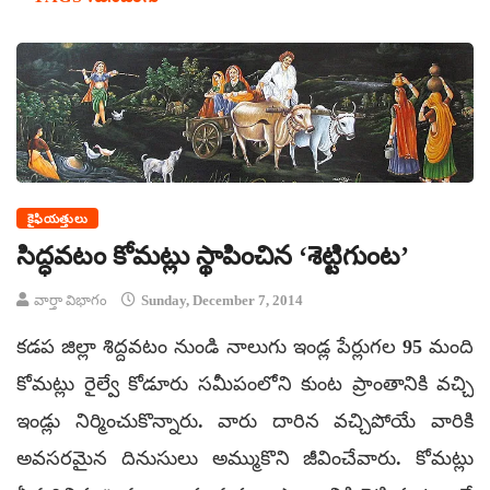
కైఫియత్తులు
సిద్ధవటం కోమట్లు స్థాపించిన ‘శెట్టిగుంట’
వార్తా విభాగం
Sunday, December 7, 2014
కడప జిల్లా శిద్దవటం నుండి నాలుగు ఇండ్ల పేర్లుగల 95 మంది
కోమట్లు రైల్వే కోడూరు సమీపంలోని కుంట ప్రాంతానికి వచ్చి
ఇండ్లు నిర్మించుకొన్నారు. వారు దారిన వచ్చిపోయే వారికి
అవసరమైన దినుసులు అమ్ముకొని జీవించేవారు. కోమట్లు