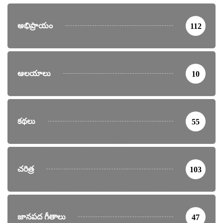
అభిప్రాయం
112
ఆలయాలు
10
కథలు
55
చరిత్ర
103
జానపద గీతాలు
47