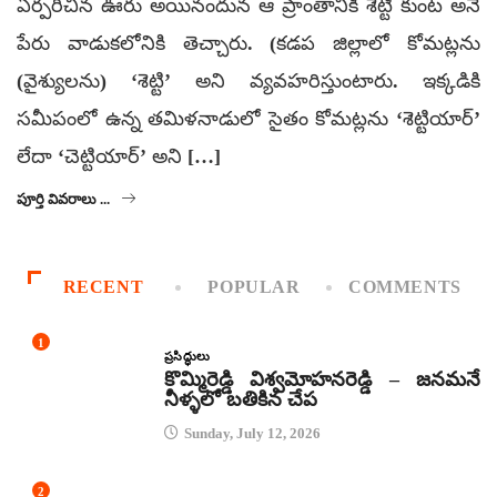
ఏర్పరిచిన ఊరు అయినందున ఆ ప్రాంతానికి శెట్టి కుంట అనే
పేరు వాడుకలోనికి తెచ్చారు. (కడప జిల్లాలో కోమట్లను
(వైశ్యులను) ‘శెట్టి’ అని వ్యవహరిస్తుంటారు. ఇక్కడికి
సమీపంలో ఉన్న తమిళనాడులో సైతం కోమట్లను ‘శెట్టియార్’
లేదా ‘చెట్టియార్’ అని […]
పూర్తి వివరాలు ...
RECENT
POPULAR
COMMENTS
1
ప్రసిద్ధులు
కొమ్మిరెడ్డి విశ్వమోహనరెడ్డి – జనమనే
నీళ్ళలో బతికిన చేప
Sunday, July 12, 2026
2