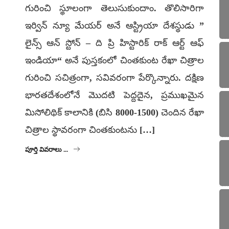
గురించి స్థూలంగా తెలుసుకుందాం. తొలిసారిగా
ఇర్విన్‌ న్యూ మేయర్‌ అనే ఆస్ట్రియా దేశస్థుడు ”
లైన్స్‌ ఆన్‌ స్టోన్‌ – ది ప్రి హిస్టారిక్‌ రాక్‌ ఆర్ట్‌ ఆఫ్‌
ఇండియా“ అనే పుస్తకంలో చింతకుంట రేఖా చిత్రాల
గురించి సచిత్రంగా, సవివరంగా పేర్కొన్నారు. దక్షిణ
భారతదేశంలోనే మొదటి పెద్దదైన, ప్రముఖమైన
మిసోలిథిక్‌ కాలానికి (బిసి 8000-1500) చెందిన రేఖా
చిత్రాల స్థావరంగా చింతకుంటను […]
పూర్తి వివరాలు ...