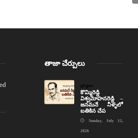
తాజా చేర్పులు
ed
ప్రసిద్ధులు
కొమ్మిరెడ్డి
విశ్వమోహనరెడ్డి –
జనమనే నీళ్ళలో
బతికిన చేప
Sunday, July 12,
2026