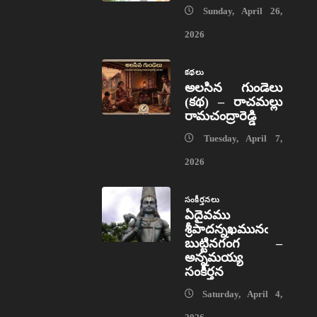
Sunday, April 26,
2026
కథలు
అలసిన గుండెలు
(కథ) – రాచమల్లు
రామచంద్రారెడ్డి
Tuesday, April 7,
2026
సంకీర్తనలు
ఏదైవము
శ్రీపాదన్నఖమునఁ
బుట్టినగంగ –
అన్నమయ్య
సంకీర్తన
Saturday, April 4,