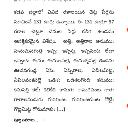
కడప జిల్లాలో వివిధ రకాలయిన చెట్ల పేర్లను
సూచించే 131 ఊర్లు ఉన్నాయి. ఈ 131 ఊర్లూ 57
రకాల చెట్టూ చేమల పేర్లు కలిగి ఉండడం
ఆసక్తికరమైన విశేషం. అత్తి: అత్తిరాల అనుము:
హనుమనగుత్తి ఇప్ప: ఇప్పట్ల, ఇప్పపెంట లేదా
ఇప్పెంట ఈదు: ఈదులపల్లె, ఈదుళ్ళపల్లె ఊడవ:
ఊడవగండ్ల ఏపె: ఏప్పిరాల, ఏపిలమిట్ట,
ఏపిలవంకపల్లె ఒడిశ: ఒడిశలగొంది కనుము:
కనుపర్తి కలే: కలికిరి కానుగ: గానుగపెంట గార:
గారాలమడుగు గురిగింజ: గురిగింజకుంట గొట్టి:
గొట్లమిట్ట గోనుమాకు: […]
పూర్తి వివరాలు ...