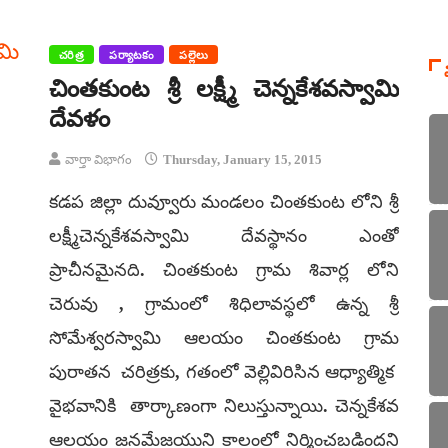
చరిత్ర
పర్యాటకం
పల్లెలు
చింతకుంట శ్రీ లక్ష్మీ చెన్నకేశవస్వామి
దేవళం
వార్తా విభాగం
Thursday, January 15, 2015
కడప జిల్లా దువ్వూరు మండలం చింతకుంట లోని శ్రీ
లక్ష్మీచెన్నకేశవస్వామి దేవస్థానం ఎంతో
ప్రాచీనమైనది. చింతకుంట గ్రామ శివార్ల లోని
చెరువు , గ్రామంలో శిధిలావస్థలో ఉన్న శ్రీ
సోమేశ్వరస్వామి ఆలయం చింతకుంట గ్రామ
పురాతన చరిత్రకు, గతంలో వెల్లివిరిసిన ఆధ్యాత్మిక
వైభవానికి తార్కాణంగా నిలుస్తున్నాయి. చెన్నకేశవ
ఆలయం జనమేజయుని కాలంలో నిర్మించబడిందని