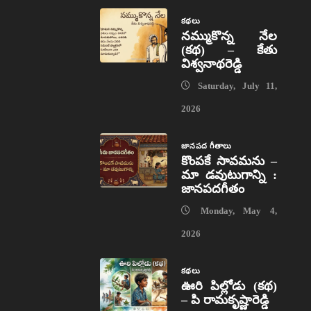
కథలు
నమ్ముకొన్న నేల
(కథ) – కేతు
విశ్వనాథరెడ్డి
Saturday, July 11,
2026
జానపద గీతాలు
కొంపకే సావమను –
మా డవుటుగాన్ని :
జానపదగీతం
Monday, May 4,
2026
కథలు
ఊరి పిల్లోడు (కథ)
– పి రామకృష్ణారెడ్డి