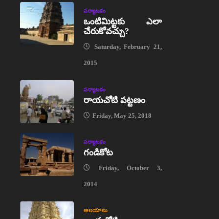
పర్యాటకం
ఒంటిమిట్టకు ఎలా
చేరుకోవచ్చు?
Saturday, February 21,
2015
పర్యాటకం
రాయచోటి పట్టణం
Friday, May 25, 2018
పర్యాటకం
గండికోట
Friday, October 3,
2014
ఆలయాలు