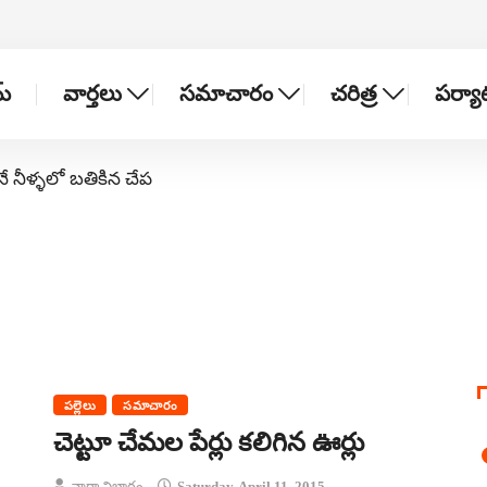
్
వార్తలు
సమాచారం
చరిత్ర
పర్య
నే నీళ్ళలో బతికిన చేప
పల్లెలు
సమాచారం
చెట్టూ చేమల పేర్లు కలిగిన ఊర్లు
వార్తా విభాగం
Saturday, April 11, 2015