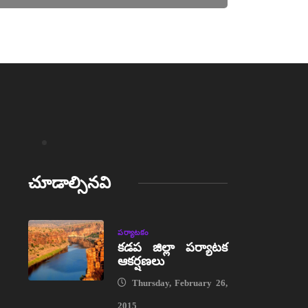
చూడాల్సినవి
పర్యాటకం
కడప జిల్లా పర్యాటక
ఆకర్షణలు
Thursday, February 26,
2015