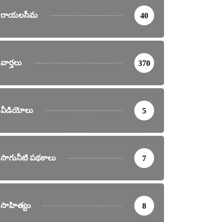
రాయలసీమ
40
వార్తలు
370
వీడియోలు
5
సాగునీటి పథకాలు
7
సాహిత్యం
8