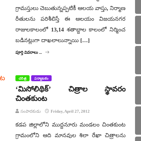
గ్రామస్తులు చెబుతున్నప్పటికీ ఆలయ వాస్తు, నిర్మాణ
రీతులను పరిశీలిస్తే ఈ ఆలయం విజయనగర
రాజులకాలంలో 13,14 శతాబ్దాల కాలంలో నిర్మించ
బడినట్లుగా దాఖలాలున్నాయి […]
పూర్తి వివరాలు ...
చరిత్ర
పర్యాటకం
‘మిసోలిథిక్‌’ చిత్రాల స్థావరం
చింతకుంట
సంపాదకుడు
Friday, April 27, 2012
కడప జిల్లాలోని ముద్దనూరు మండలం చింతకుంట
గ్రామంలోని ఆది మానవుల శిలా రేఖా చిత్రాలను