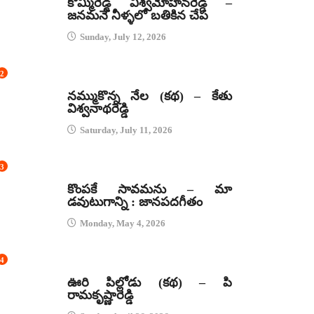
కొమ్మిరెడ్డి విశ్వమోహనరెడ్డి –
జనమనే నీళ్ళలో బతికిన చేప
Sunday, July 12, 2026
2
కథలు
నమ్ముకొన్న నేల (కథ) – కేతు
విశ్వనాథరెడ్డి
Saturday, July 11, 2026
3
జానపద గీతాలు
కొంపకే సావమను – మా
డవుటుగాన్ని : జానపదగీతం
Monday, May 4, 2026
4
కథలు
ఊరి పిల్లోడు (కథ) – పి
రామకృష్ణారెడ్డి