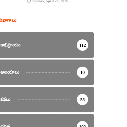
Sunday, April 26, 2026
విభాగాలు
అభిప్రాయం
112
ఆలయాలు
10
కథలు
55
చరిత్ర
103