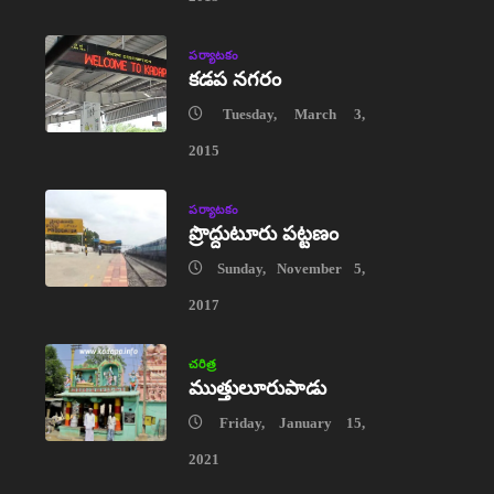
పర్యాటకం
కడప నగరం
Tuesday, March 3,
2015
పర్యాటకం
ప్రొద్దుటూరు పట్టణం
Sunday, November 5,
2017
చరిత్ర
ముత్తులూరుపాడు
Friday, January 15,
2021