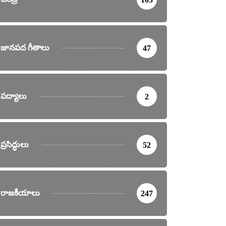
జానపద గీతాలు
47
పద్యాలు
2
ప్రసిద్ధులు
52
రాజకీయాలు
247