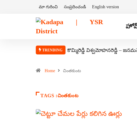
మా గురించి
సంప్రదించండి
English version
హోమ
కొమ్మిరెడ్డి విశ్వమోహనరెడ్డి – జనమ
TRENDING
Home
చింతకుంట
TAGS :చింతకుంట