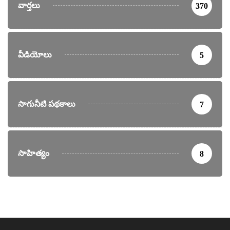
వార్తలు
370
వీడియోలు
5
సాగునీటి పథకాలు
7
సాహిత్యం
8