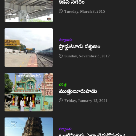
కడప నగరం
Tuesday, March 3, 2015
పర్యాటకం
ప్రొద్దుటూరు పట్టణం
Sunday, November 5, 2017
చరిత్ర
ముత్తులూరుపాడు
Friday, January 15, 2021
పర్యాటకం
ఒంటిమిట్టకు ఎలా చేరుకోవచ్చు?