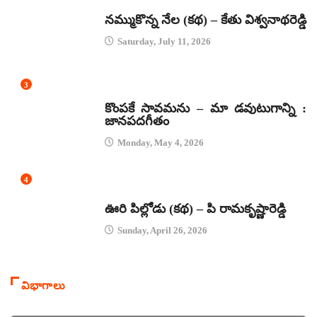
కథలు
నమ్ముకొన్న నేల (కథ) – కేతు విశ్వనాథరెడ్డి
Saturday, July 11, 2026
3
జానపద గీతాలు
కొంపకే సావమను – మా డవుటుగాన్ని :
జానపదగీతం
Monday, May 4, 2026
4
కథలు
ఊరి పిల్లోడు (కథ) – పి రామకృష్ణారెడ్డి
Sunday, April 26, 2026
విభాగాలు