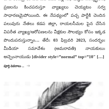
ప్రజలను కించపరుస్తూ వ్యాఖ్యలు చెయ్యటం సర్వ
సాధారణమైపోయింది. ఈ నేపథ్యంలో పచ్చ పార్టీకి చెందిన
పలువురు నేతలు కడప జిల్లా, రాయలసీమల పైన చేసిన
విపరీత వ్యాఖ్య/ఆరోపణలను వీక్షకుల సౌలభ్యం కోసం ఇక్కడ
పొందుపరుస్తున్నాం… తేదీ: 03 ఫిబ్రవరి 2023, సందర్భం:
మీడియా సమావేశం (అమరావతి) నాయకులు:
అచ్చెంనాయుడు [divider style=”normal” top=”10″ […]
పూర్తి వివరాలు ...