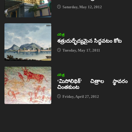
Saturday, May 12, 2012
చరిత్ర
శత్రుదుర్భేద్యమైన సిద్ధవటం కోట
Tuesday, May 17, 2011
చరిత్ర
‘మిసోలిథిక్‌’ చిత్రాల స్థావరం
చింతకుంట
Friday, April 27, 2012