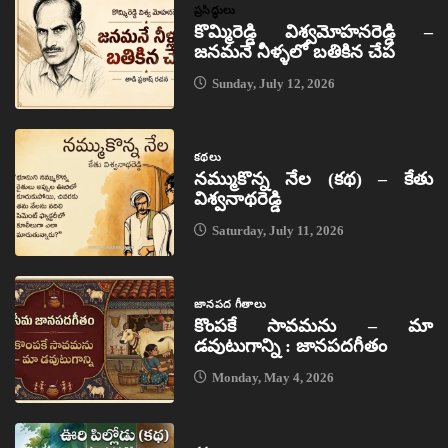
ప్రసిద్ధులు
కొమ్మిరెడ్డి విశ్వమోహనరెడ్డి –
జనమనే నీళ్ళలో బతికిన చేప
Sunday, July 12, 2026
కథలు
నమ్ముకొన్న నేల (కథ) – కేతు
విశ్వనాథరెడ్డి
Saturday, July 11, 2026
జానపద గీతాలు
కొంపకే సావమను – మా
డవుటుగాన్ని : జానపదగీతం
Monday, May 4, 2026