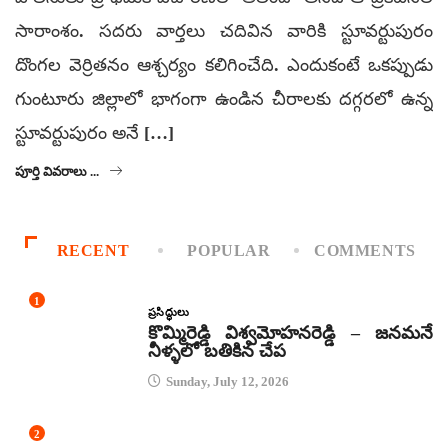
సారాంశం. సదరు వార్తలు చదివిన వారికి స్టూవర్టుపురం
దొంగల వెర్రితనం ఆశ్చర్యం కలిగించేది. ఎందుకంటే ఒకప్పుడు
గుంటూరు జిల్లాలో భాగంగా ఉండిన చీరాలకు దగ్గరలో ఉన్న
స్టూవర్టుపురం అనే […]
పూర్తి వివరాలు ...
RECENT
POPULAR
COMMENTS
1
ప్రసిద్ధులు
కొమ్మిరెడ్డి విశ్వమోహనరెడ్డి – జనమనే
నీళ్ళలో బతికిన చేప
Sunday, July 12, 2026
2