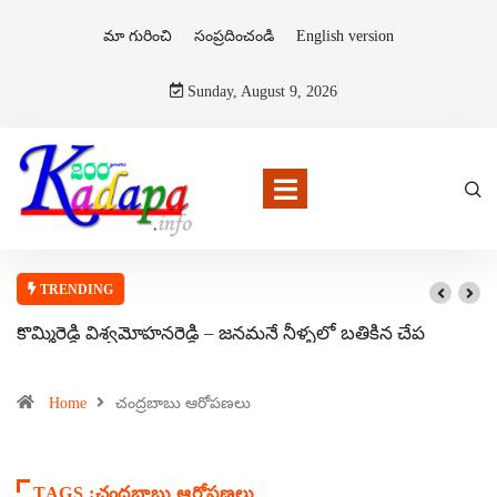
మా గురించి
సంప్రదించండి
English version
Sunday, August 9, 2026
TRENDING
కొమ్మిరెడ్డి విశ్వమోహనరెడ్డి – జనమనే నీళ్ళలో బతికిన చేప
Home
చంద్రబాబు ఆరోపణలు
TAGS :చంద్రబాబు ఆరోపణలు