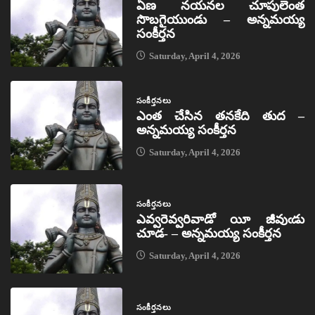
ఏణ నయనల చూపులెంత
సొబగైయుండు – అన్నమయ్య
సంకీర్తన
Saturday, April 4, 2026
సంకీర్తనలు
ఎంత చేసిన తనకేది తుద –
అన్నమయ్య సంకీర్తన
Saturday, April 4, 2026
సంకీర్తనలు
ఎవ్వరెవ్వరివాడో యీ జీవుఁడు
చూడ- – అన్నమయ్య సంకీర్తన
Saturday, April 4, 2026
సంకీర్తనలు