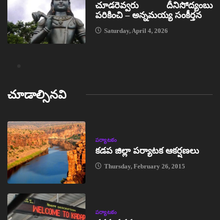
చూడరెవ్వరు దీనిసోద్యంబు
పరికించి – అన్నమయ్య సంకీర్తన
Saturday, April 4, 2026
చూడాల్సినవి
పర్యాటకం
కడప జిల్లా పర్యాటక ఆకర్షణలు
Thursday, February 26, 2015
పర్యాటకం