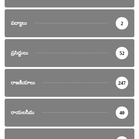
పద్యాలు
2
ప్రసిద్ధులు
52
రాజకీయాలు
247
రాయలసీమ
40