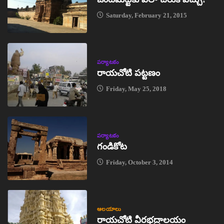
Saturday, February 21, 2015
పర్యాటకం
రాయచోటి పట్టణం
Friday, May 25, 2018
పర్యాటకం
గండికోట
Friday, October 3, 2014
ఆలయాలు
రాయచోటి వీరభద్రాలయం