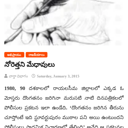
అభిప్రాయం
రాజకీయాలు
నోరెత్తని మేధావులు
వార్తా విభాగం
Saturday, January 3, 2015
1980, 90 దశకాలలో రాయలసీమ జిల్లాలలో ఎక్కడ ఓ
మోస్తరు దొంగతనం జరిగినా మరుసటి నాటి దినపత్రికలలో
పోలీసుల ప్రకటన ఇలా ఉండేది. ‘దొంగతనం జరిగిన తీరును
చూస్తోంటే ఇది స్టూవర్టుపురం ముఠాల పని అయి ఉంటుందని
పోలీసులు ప్రాధమిక విచారణలో తేలింది’ అనేది ఆ ప్రకటనల