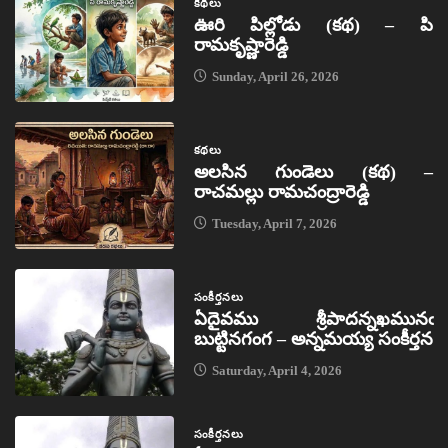
కథలు
ఊరి పిల్లోడు (కథ) – పి
రామకృష్ణారెడ్డి
Sunday, April 26, 2026
కథలు
అలసిన గుండెలు (కథ) –
రాచమల్లు రామచంద్రారెడ్డి
Tuesday, April 7, 2026
సంకీర్తనలు
ఏదైవము శ్రీపాదన్నఖమునఁ
బుట్టినగంగ – అన్నమయ్య సంకీర్తన
Saturday, April 4, 2026
సంకీర్తనలు