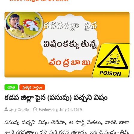
చరిత్ర
ప్రత్యేక వార్తలు
కడప జిల్లా పైన (పసుపు) పచ్చని విషం
వార్తా విభాగం
Wednesday, July 24, 2019
పసుపు పచ్చని విషం తెదేపా, ఆ పార్టీ నేతలు, వారికి బాకా
ఊదే కరపత్రాలు పదే పదే కడప జిల్లాను, ఇక్కడి సంస్కృతిని,