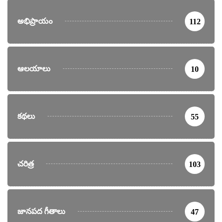
అభిప్రాయం
112
ఆలయాలు
10
కథలు
55
చరిత్ర
103
జానపద గీతాలు
47