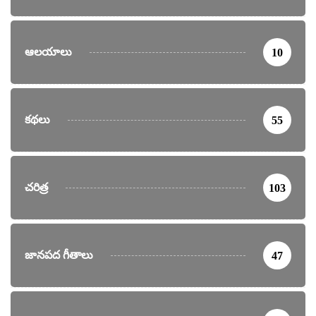
ఆలయాలు
10
కథలు
55
చరిత్ర
103
జానపద గీతాలు
47