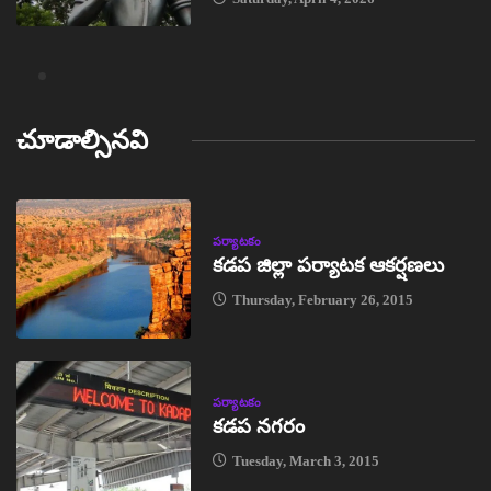
చూడాల్సినవి
పర్యాటకం
కడప జిల్లా పర్యాటక ఆకర్షణలు
Thursday, February 26, 2015
పర్యాటకం
కడప నగరం
Tuesday, March 3, 2015