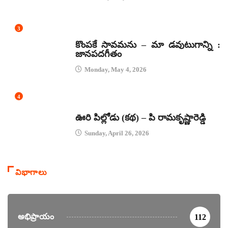
3
జానపద గీతాలు
కొంపకే సావమను – మా డవుటుగాన్ని :
జానపదగీతం
Monday, May 4, 2026
4
కథలు
ఊరి పిల్లోడు (కథ) – పి రామకృష్ణారెడ్డి
Sunday, April 26, 2026
విభాగాలు
అభిప్రాయం
112