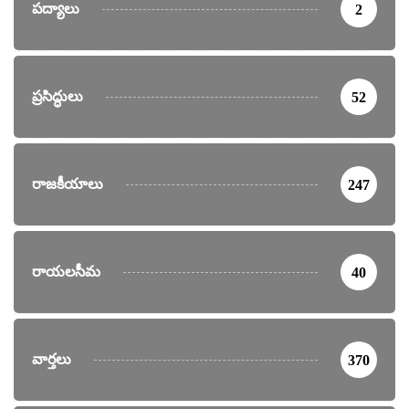
పద్యాలు
2
ప్రసిద్ధులు
52
రాజకీయాలు
247
రాయలసీమ
40
వార్తలు
370