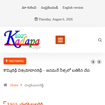
మా గురించి
సంప్రదించండి
English version
Thursday, August 6, 2026
TRENDING
కొమ్మిరెడ్డి విశ్వమోహనరెడ్డి – జనమనే నీళ్ళలో బతికిన చేప
Home
చంద్రఓబులరెడ్డి
TAGS :చంద్రఓబులరెడ్డి