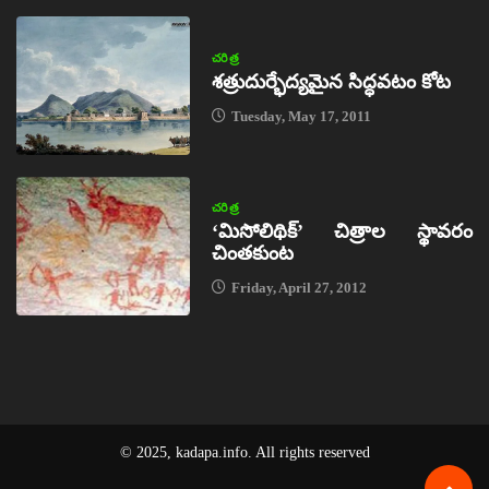
చరిత్ర
శత్రుదుర్భేద్యమైన సిద్ధవటం కోట
Tuesday, May 17, 2011
చరిత్ర
‘మిసోలిథిక్‌’ చిత్రాల స్థావరం
చింతకుంట
Friday, April 27, 2012
© 2025, kadapa.info. All rights reserved