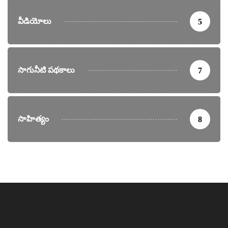
వీడియోలు
5
సాగునీటి పథకాలు
7
సాహిత్యం
8