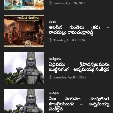
Sunday, April 26, 2026
కథలు
అలసిన గుండెలు (కథ) –
రాచమల్లు రామచంద్రారెడ్డి
Tuesday, April 7, 2026
సంకీర్తనలు
ఏదైవము శ్రీపాదన్నఖమునఁ
బుట్టినగంగ – అన్నమయ్య సంకీర్తన
Saturday, April 4, 2026
సంకీర్తనలు
ఏణ నయనల చూపులెంత
సొబగైయుండు – అన్నమయ్య
సంకీర్తన