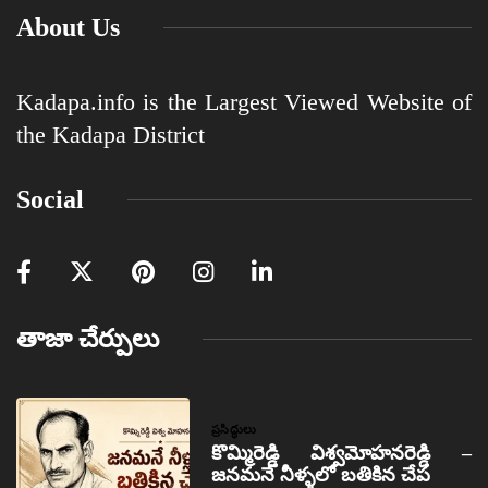
About Us
Kadapa.info is the Largest Viewed Website of
the Kadapa District
Social
తాజా చేర్పులు
ప్రసిద్ధులు
కొమ్మిరెడ్డి విశ్వమోహనరెడ్డి –
జనమనే నీళ్ళలో బతికిన చేప