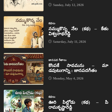
Sunday, July 12, 2026
కథలు
నమ్ముకొన్న నేల (కథ) – కేతు
విశ్వనాథరెడ్డి
Saturday, July 11, 2026
జానపద గీతాలు
కొంపకే సావమను – మా
డవుటుగాన్ని : జానపదగీతం
Monday, May 4, 2026
కథలు
ఊరి పిల్లోడు (కథ) – పి
రామకృష్ణారెడ్డి