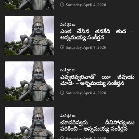
Saturday, April 4, 2026
సంకీర్తనలు
ఎంత చేసిన తనకేది తుద –
అన్నమయ్య సంకీర్తన
Saturday, April 4, 2026
సంకీర్తనలు
ఎవ్వరెవ్వరివాడో యీ జీవుఁడు
చూడ- – అన్నమయ్య సంకీర్తన
Saturday, April 4, 2026
సంకీర్తనలు
చూడరెవ్వరు దీనిసోద్యంబు
పరికించి – అన్నమయ్య సంకీర్తన
Saturday, April 4, 2026