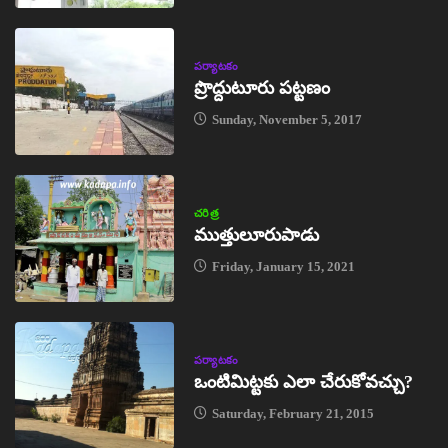
పర్యాటకం
ప్రొద్దుటూరు పట్టణం
Sunday, November 5, 2017
చరిత్ర
ముత్తులూరుపాడు
Friday, January 15, 2021
పర్యాటకం
ఒంటిమిట్టకు ఎలా చేరుకోవచ్చు?
Saturday, February 21, 2015