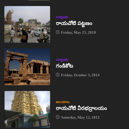
పర్యాటకం
రాయచోటి పట్టణం
Friday, May 25, 2018
పర్యాటకం
గండికోట
Friday, October 3, 2014
ఆలయాలు
రాయచోటి వీరభద్రాలయం
Saturday, May 12, 2012