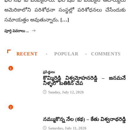
ఫెలోసిఫ్‌ కు ఎంపికైనారు. ఫెలోషిప్ కు ఎంపికైన ఆచార్యులు
అమెరికాలోని పరిశోధనా సంస్థల్లో పరిశోధనలు చేసేందుకు
సమాయత్తం అవుతున్నారు. […]
పూర్తి వివరాలు ...
RECENT
POPULAR
COMMENTS
1
ప్రసిద్ధులు
కొమ్మిరెడ్డి విశ్వమోహనరెడ్డి – జనమనే
నీళ్ళలో బతికిన చేప
Sunday, July 12, 2026
2
కథలు
నమ్ముకొన్న నేల (కథ) – కేతు విశ్వనాథరెడ్డి
Saturday, July 11, 2026