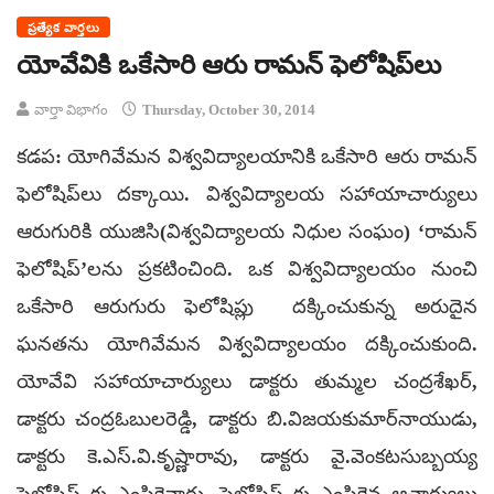
ప్రత్యేక వార్తలు
యోవేవికి ఒకేసారి ఆరు రామన్ ఫెలోషిప్‌లు
వార్తా విభాగం
Thursday, October 30, 2014
కడప: యోగివేమన విశ్వవిద్యాలయానికి ఒకేసారి ఆరు రామన్
ఫెలోషిప్‌లు దక్కాయి. విశ్వవిద్యాలయ సహాయాచార్యులు
ఆరుగురికి యుజిసి(విశ్వవిద్యాలయ నిధుల సంఘం) ‘రామన్
ఫెలోషిప్’లను ప్రకటించింది. ఒక విశ్వవిద్యాలయం నుంచి
ఒకేసారి ఆరుగురు ఫెలోషిప్లు దక్కించుకున్న అరుదైన
ఘనతను యోగివేమన విశ్వవిద్యాలయం దక్కించుకుంది.
యోవేవి సహాయాచార్యులు డాక్టరు తుమ్మల చంద్రశేఖర్,
డాక్టరు చంద్రఓబులరెడ్డి, డాక్టరు బి.విజయకుమార్‌నాయుడు,
డాక్టరు కె.ఎస్.వి.కృష్ణారావు, డాక్టరు వై.వెంకటసుబ్బయ్య