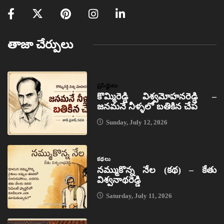
తాజా చేర్పులు
ప్రసిద్ధులు
కొమ్మిరెడ్డి విశ్వమోహనరెడ్డి –
జనమనే నీళ్ళలో బతికిన చేప
Sunday, July 12, 2026
కథలు
నమ్ముకొన్న నేల (కథ) – కేతు
విశ్వనాథరెడ్డి
Saturday, July 11, 2026