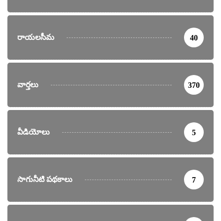
రాయలసీమ
40
వార్తలు
370
వీడియోలు
5
సాగునీటి పథకాలు
7