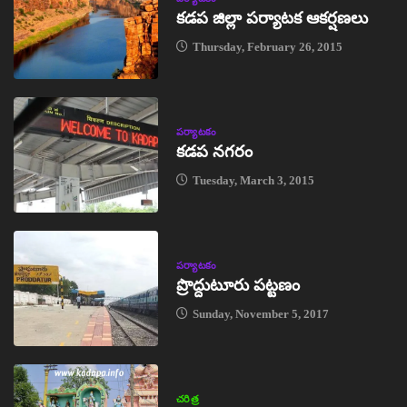
కడప జిల్లా పర్యాటక ఆకర్షణలు
Thursday, February 26, 2015
పర్యాటకం
కడప నగరం
Tuesday, March 3, 2015
పర్యాటకం
ప్రొద్దుటూరు పట్టణం
Sunday, November 5, 2017
చరిత్ర