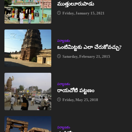
ముత్తులూరుపాడు
Friday, January 15, 2021
పర్యాటకం
ఒంటిమిట్టకు ఎలా చేరుకోవచ్చు?
Saturday, February 21, 2015
పర్యాటకం
రాయచోటి పట్టణం
Friday, May 25, 2018
పర్యాటకం