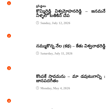
1
ప్రసిద్ధులు
కొమ్మిరెడ్డి విశ్వమోహనరెడ్డి – జనమనే
నీళ్ళలో బతికిన చేప
Sunday, July 12, 2026
2
కథలు
నమ్ముకొన్న నేల (కథ) – కేతు విశ్వనాథరెడ్డి
Saturday, July 11, 2026
3
జానపద గీతాలు
కొంపకే సావమను – మా డవుటుగాన్ని :
జానపదగీతం
Monday, May 4, 2026
4
కథలు