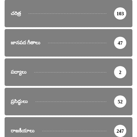
చరిత్ర
103
జానపద గీతాలు
47
పద్యాలు
2
ప్రసిద్ధులు
52
రాజకీయాలు
247