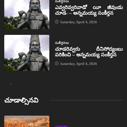
సంకీర్తనలు
ఎవ్వరెవ్వరివాడో యీ జీవుఁడు
చూడ- – అన్నమయ్య సంకీర్తన
Saturday, April 4, 2026
సంకీర్తనలు
చూడరెవ్వరు దీనిసోద్యంబు
పరికించి – అన్నమయ్య సంకీర్తన
Saturday, April 4, 2026
చూడాల్సినవి
పర్యాటకం