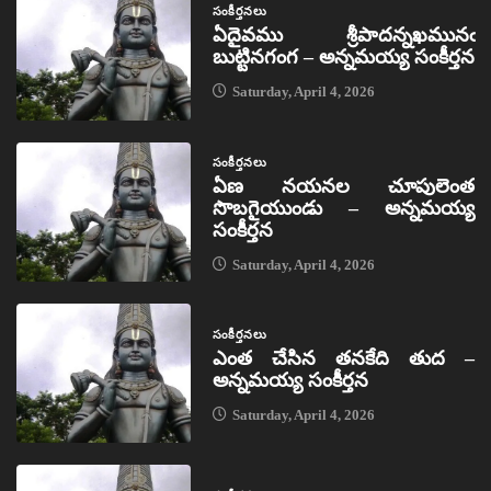
సంకీర్తనలు
ఏదైవము శ్రీపాదన్నఖమునఁ
బుట్టినగంగ – అన్నమయ్య సంకీర్తన
Saturday, April 4, 2026
సంకీర్తనలు
ఏణ నయనల చూపులెంత
సొబగైయుండు – అన్నమయ్య
సంకీర్తన
Saturday, April 4, 2026
సంకీర్తనలు
ఎంత చేసిన తనకేది తుద –
అన్నమయ్య సంకీర్తన
Saturday, April 4, 2026