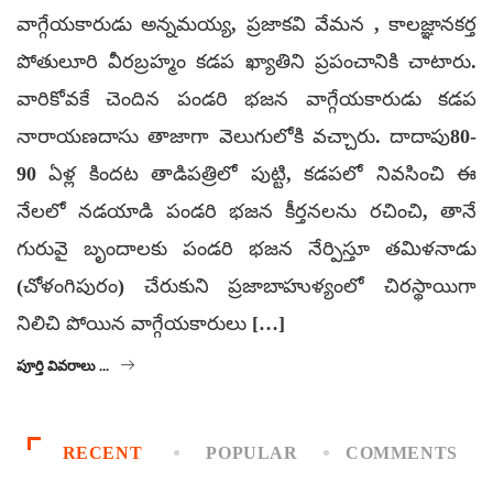
వాగ్గేయకారుడు అన్నమయ్య, ప్రజాకవి వేమన , కాలజ్ఞానకర్త
పోతులూరి వీరబ్రహ్మం కడప ఖ్యాతిని ప్రపంచానికి చాటారు.
వారికోవకే చెందిన పండరి భజన వాగ్గేయకారుడు కడప
నారాయణదాసు తాజాగా వెలుగులోకి వచ్చారు. దాదాపు80-
90 ఏళ్ల కిందట తాడిపత్రిలో పుట్టి, కడపలో నివసించి ఈ
నేలలో నడయాడి పండరి భజన కీర్తనలను రచించి, తానే
గురువై బృందాలకు పండరి భజన నేర్పిస్తూ తమిళనాడు
(చోళంగిపురం) చేరుకుని ప్రజాబాహుళ్యంలో చిరస్థాయిగా
నిలిచి పోయిన వాగ్గేయకారులు […]
పూర్తి వివరాలు ...
RECENT
POPULAR
COMMENTS