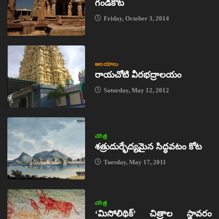
గండికోట
Friday, October 3, 2014
ఆలయాలు
రాయచోటి వీరభద్రాలయం
Saturday, May 12, 2012
చరిత్ర
శత్రుదుర్భేద్యమైన సిద్ధవటం కోట
Tuesday, May 17, 2011
చరిత్ర
‘మిసోలిథిక్‌’ చిత్రాల స్థావరం