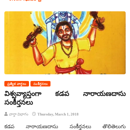
ప్రత్యేక వార్తలు
సంకీర్తనలు
విశ్వవ్యాప్తంగా కడప నారాయణదాసు
సంకీర్తనలు
వార్తా విభాగం
Thursday, March 1, 2018
కడప నారాయణదాసు సంకీర్తనలు తొలితెలుగు