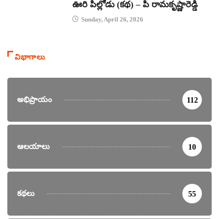
ఊరి పిల్లోడు (కథ) – పి రామకృష్ణారెడ్డి
Sunday, April 26, 2026
విభాగాలు
అభిప్రాయం
112
ఆలయాలు
10
కథలు
55