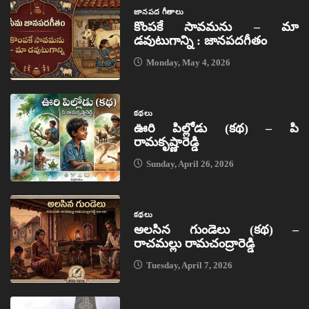
జానపద గీతాలు
కొంపకే సావమను – మా
డవుటుగాన్ని : జానపదగీతం
Monday, May 4, 2026
కథలు
ఊరి పిల్లోడు (కథ) – పి
రామకృష్ణారెడ్డి
Sunday, April 26, 2026
కథలు
అలసిన గుండెలు (కథ) –
రాచమల్లు రామచంద్రారెడ్డి
Tuesday, April 7, 2026