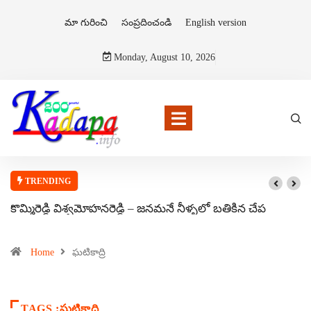
మా గురించి
సంప్రదించండి
English version
Monday, August 10, 2026
TRENDING
కొమ్మిరెడ్డి విశ్వమోహనరెడ్డి – జనమనే నీళ్ళలో బతికిన చేప
Home
ఘటికాద్రి
TAGS :ఘటికాద్రి