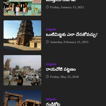
Friday, January 15, 2021
పర్యాటకం
ఒంటిమిట్టకు ఎలా చేరుకోవచ్చు?
Saturday, February 21, 2015
పర్యాటకం
రాయచోటి పట్టణం
Friday, May 25, 2018
పర్యాటకం
గండికోట