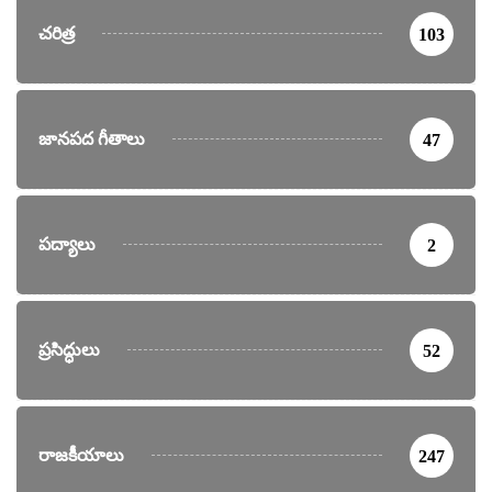
చరిత్ర
103
జానపద గీతాలు
47
పద్యాలు
2
ప్రసిద్ధులు
52
రాజకీయాలు
247