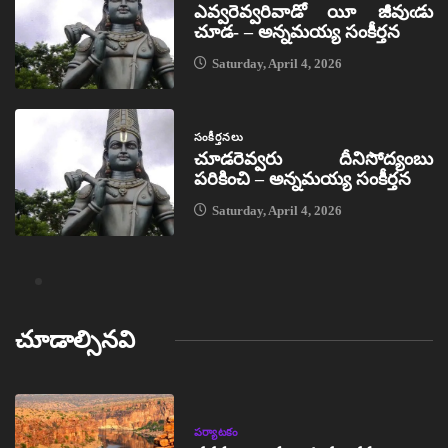
ఎవ్వరెవ్వరివాడో యీ జీవుఁడు
చూడ- – అన్నమయ్య సంకీర్తన
Saturday, April 4, 2026
సంకీర్తనలు
చూడరెవ్వరు దీనిసోద్యంబు
పరికించి – అన్నమయ్య సంకీర్తన
Saturday, April 4, 2026
చూడాల్సినవి
పర్యాటకం