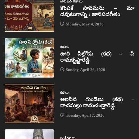
జానపద గీతాలు
కొంపకే సావమను – మా
డవుటుగాన్ని : జానపదగీతం
Monday, May 4, 2026
కథలు
ఊరి పిల్లోడు (కథ) – పి
రామకృష్ణారెడ్డి
Sunday, April 26, 2026
కథలు
అలసిన గుండెలు (కథ) –
రాచమల్లు రామచంద్రారెడ్డి
Tuesday, April 7, 2026
సంకీర్తనలు