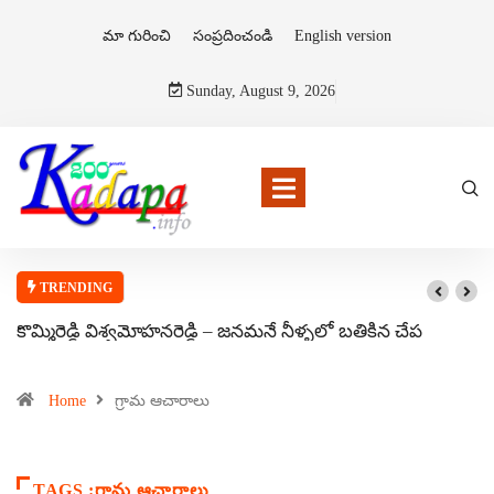
మా గురించి
సంప్రదించండి
English version
Sunday, August 9, 2026
TRENDING
కొమ్మిరెడ్డి విశ్వమోహనరెడ్డి – జనమనే నీళ్ళలో బతికిన చేప
Home
గ్రామ ఆచారాలు
TAGS :గ్రామ ఆచారాలు