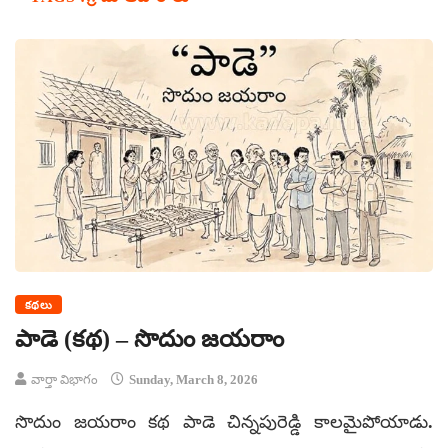
కథలు
పాడె (కథ) – సొదుం జయరాం
వార్తా విభాగం
Sunday, March 8, 2026
సొదుం జయరాం కథ పాడె చిన్నపురెడ్డి కాలమైపోయాడు.