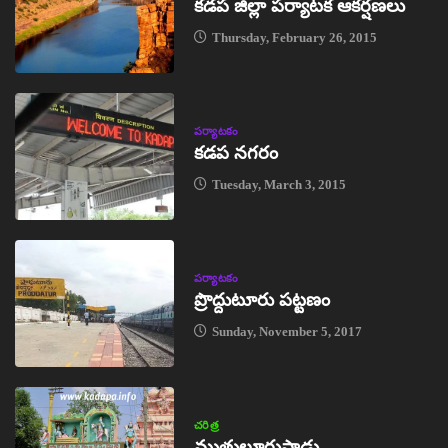
కడప జిల్లా పర్యాటక ఆకర్షణలు
Thursday, February 26, 2015
పర్యాటకం
కడప నగరం
Tuesday, March 3, 2015
పర్యాటకం
ప్రొద్దుటూరు పట్టణం
Sunday, November 5, 2017
చరిత్ర
ముత్తులూరుపాడు