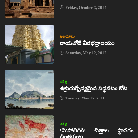
Friday, October 3, 2014
ఆలయాలు
రాయచోటి వీరభద్రాలయం
Saturday, May 12, 2012
చరిత్ర
శత్రుదుర్భేద్యమైన సిద్ధవటం కోట
Tuesday, May 17, 2011
చరిత్ర
‘మిసోలిథిక్‌’ చిత్రాల స్థావరం
చింతకుంట