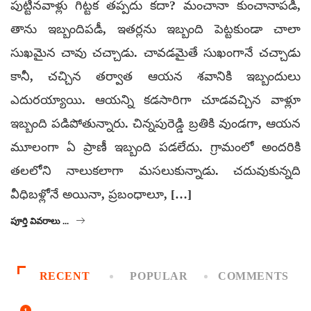
పుట్టినవాళ్లు గిట్టక తప్పదు కదా? మంచానా కుంచానాపడి,
తాను ఇబ్బందిపడీ, ఇతర్లను ఇబ్బంది పెట్టకుండా చాలా
సుఖమైన చావు చచ్చాడు. చావడమైతే సుఖంగానే చచ్చాడు
కానీ, చచ్చిన తర్వాత ఆయన శవానికి ఇబ్బందులు
ఎదురయ్యాయి. ఆయన్ని కడసారిగా చూడవచ్చిన వాళ్లూ
ఇబ్బంది పడిపోతున్నారు. చిన్నపురెడ్డి బ్రతికి వుండగా, ఆయన
మూలంగా ఏ ప్రాణీ ఇబ్బంది పడలేదు. గ్రామంలో అందరికి
తలలోని నాలుకలాగా మసలుకున్నాడు. చదువుకున్నది
వీధిబళ్లోనే అయినా, ప్రబంధాలూ, […]
పూర్తి వివరాలు ...
RECENT
POPULAR
COMMENTS