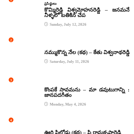
1
ప్రసిద్ధులు
కొమ్మిరెడ్డి విశ్వమోహనరెడ్డి – జనమనే
నీళ్ళలో బతికిన చేప
Sunday, July 12, 2026
2
కథలు
నమ్ముకొన్న నేల (కథ) – కేతు విశ్వనాథరెడ్డి
Saturday, July 11, 2026
3
జానపద గీతాలు
కొంపకే సావమను – మా డవుటుగాన్ని :
జానపదగీతం
Monday, May 4, 2026
4
కథలు
ఊరి పిల్లోడు (కథ) – పి రామకృష్ణారెడ్డి