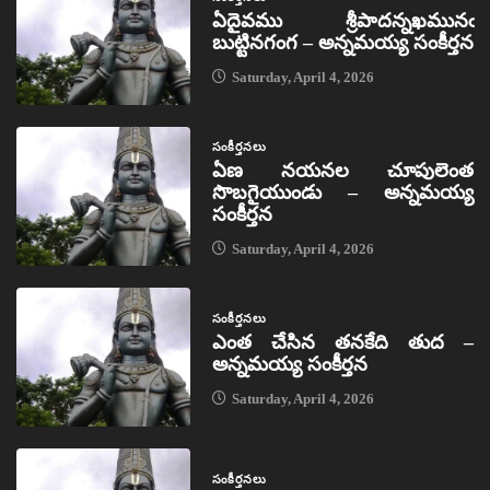
ఏదైవము శ్రీపాదన్నఖమునఁ
బుట్టినగంగ – అన్నమయ్య సంకీర్తన
Saturday, April 4, 2026
సంకీర్తనలు
ఏణ నయనల చూపులెంత
సొబగైయుండు – అన్నమయ్య
సంకీర్తన
Saturday, April 4, 2026
సంకీర్తనలు
ఎంత చేసిన తనకేది తుద –
అన్నమయ్య సంకీర్తన
Saturday, April 4, 2026
సంకీర్తనలు