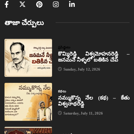
తాజా చేర్పులు
ప్రసిద్ధులు
కొమ్మిరెడ్డి విశ్వమోహనరెడ్డి –
జనమనే నీళ్ళలో బతికిన చేప
Sunday, July 12, 2026
కథలు
నమ్ముకొన్న నేల (కథ) – కేతు
విశ్వనాథరెడ్డి
Saturday, July 11, 2026