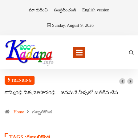
మా గురించి
సంప్రదించండి
English version
Sunday, August 9, 2026
TRENDING
కొమ్మిరెడ్డి విశ్వమోహనరెడ్డి – జనమనే నీళ్ళలో బతికిన చేప
Home
గుబ్బలికొండ
TAGS :గుబ్బలికొండ