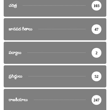
చరిత్ర
103
జానపద గీతాలు
47
పద్యాలు
2
ప్రసిద్ధులు
52
రాజకీయాలు
247