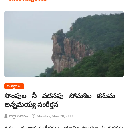
సంకీర్తనలు
సొంపుల నీ వదనపు సోమశిల కనుమ –
అన్నమయ్య సంకీర్తన
వార్తా విభాగం
Monday, May 28, 2018