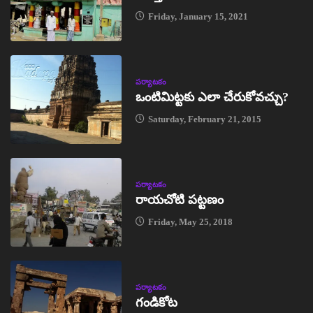
Friday, January 15, 2021
పర్యాటకం
ఒంటిమిట్టకు ఎలా చేరుకోవచ్చు?
Saturday, February 21, 2015
పర్యాటకం
రాయచోటి పట్టణం
Friday, May 25, 2018
పర్యాటకం
గండికోట