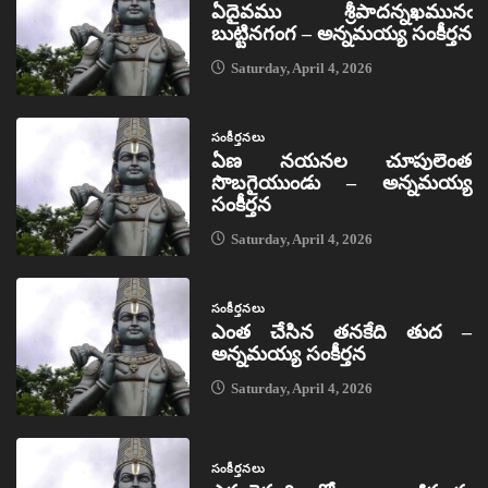
ఏదైవము శ్రీపాదన్నఖమునఁ
బుట్టినగంగ – అన్నమయ్య సంకీర్తన
Saturday, April 4, 2026
సంకీర్తనలు
ఏణ నయనల చూపులెంత
సొబగైయుండు – అన్నమయ్య
సంకీర్తన
Saturday, April 4, 2026
సంకీర్తనలు
ఎంత చేసిన తనకేది తుద –
అన్నమయ్య సంకీర్తన
Saturday, April 4, 2026
సంకీర్తనలు