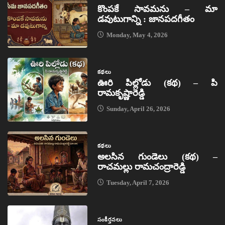
కొంపకే సావమను – మా
డవుటుగాన్ని : జానపదగీతం
Monday, May 4, 2026
కథలు
ఊరి పిల్లోడు (కథ) – పి
రామకృష్ణారెడ్డి
Sunday, April 26, 2026
కథలు
అలసిన గుండెలు (కథ) –
రాచమల్లు రామచంద్రారెడ్డి
Tuesday, April 7, 2026
సంకీర్తనలు