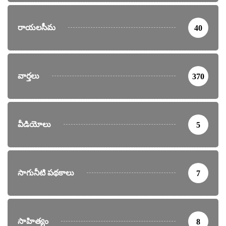
రాయలసీమ
40
వార్తలు
370
వీడియోలు
5
సాగునీటి పథకాలు
7
సాహిత్యం
8