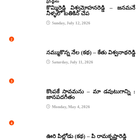
ప్రసిద్ధులు
కొమ్మిరెడ్డి విశ్వమోహనరెడ్డి – జనమనే
నీళ్ళలో బతికిన చేప
Sunday, July 12, 2026
2
కథలు
నమ్ముకొన్న నేల (కథ) – కేతు విశ్వనాథరెడ్డి
Saturday, July 11, 2026
3
జానపద గీతాలు
కొంపకే సావమను – మా డవుటుగాన్ని :
జానపదగీతం
Monday, May 4, 2026
4
కథలు
ఊరి పిల్లోడు (కథ) – పి రామకృష్ణారెడ్డి