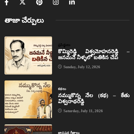
తాజా చేర్పులు
ప్రసిద్ధులు
కొమ్మిరెడ్డి విశ్వమోహనరెడ్డి –
జనమనే నీళ్ళలో బతికిన చేప
Sunday, July 12, 2026
కథలు
నమ్ముకొన్న నేల (కథ) – కేతు
విశ్వనాథరెడ్డి
Saturday, July 11, 2026
జానపద గీతాలు