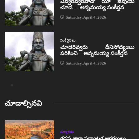
ఎవ్వరెవ్వరివాడో యీ జీవుఁడు
చూడ- – అన్నమయ్య సంకీర్తన
Saturday, April 4, 2026
సంకీర్తనలు
చూడరెవ్వరు దీనిసోద్యంబు
పరికించి – అన్నమయ్య సంకీర్తన
Saturday, April 4, 2026
చూడాల్సినవి
పర్యాటకం
కడప జిల్లా పర్యాటక ఆకర్షణలు