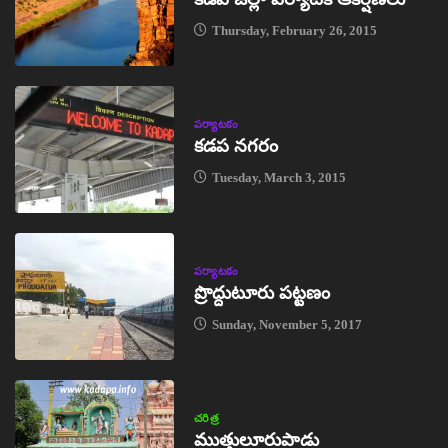
Thursday, February 26, 2015
పర్యాటకం
కడప నగరం
Tuesday, March 3, 2015
పర్యాటకం
ప్రొద్దుటూరు పట్టణం
Sunday, November 5, 2017
చరిత్ర
ముత్తులూరుపాడు