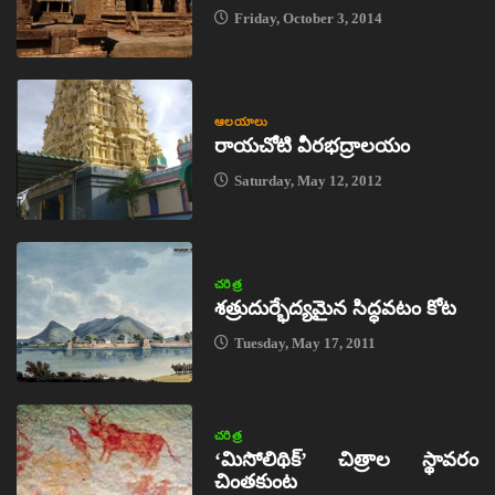
Friday, October 3, 2014
ఆలయాలు
రాయచోటి వీరభద్రాలయం
Saturday, May 12, 2012
చరిత్ర
శత్రుదుర్భేద్యమైన సిద్ధవటం కోట
Tuesday, May 17, 2011
చరిత్ర
‘మిసోలిథిక్‌’ చిత్రాల స్థావరం
చింతకుంట