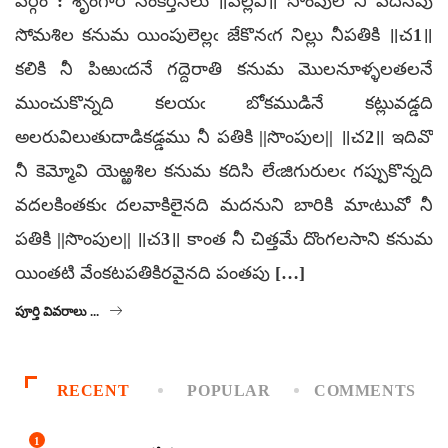
వర్గం : శృంగార సంకీర్తనలు ॥పల్లవి॥ సొంపుల నీ వదనపు
సోమశిల కనుమ యింపులెల్లఁ జేకొనఁగ నిల్లు నీపతికి ॥చ1॥
కలికి నీ పిఱుఁదనే గద్దెరాతి కనుమ మొలనూళ్ళలతలనే
ముంచుకొన్నది కలయఁ బోకముడినే కట్లువడ్డది
అలరువిలుతుదాడికడ్డము నీ పతికి ||సొంపుల|| ॥చ2॥ ఇదివొ
నీ కెమ్మోవి యెఱ్ఱశిల కనుమ కదిసి లేఁజిగురులఁ గప్పుకొన్నది
వదలకింతకుఁ దలవాకిలైనది మదనుని బారికి మాఁటువో నీ
పతికి ||సొంపుల|| ॥చ3॥ కాంత నీ చిత్తమే దొంగలసాని కనుమ
యింతటి వేంకటపతికిరవైనది పంతపు […]
పూర్తి వివరాలు ...
RECENT
POPULAR
COMMENTS
1