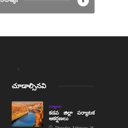
సాహిత్యం
8
చూడాల్సినవి
పర్యాటకం
కడప జిల్లా పర్యాటక
ఆకర్షణలు
Thursday, February 26,