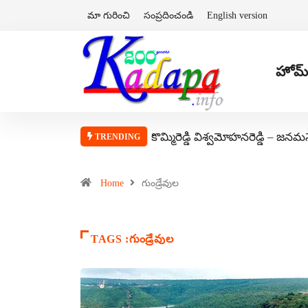
మా గురించి
సంప్రదించండి
English version
హోమ్
కొమ్మిరెడ్డి విశ్వమోహనరెడ్డి – జనమ
TRENDING
Home
గుండ్రేవుల
TAGS :గుండ్రేవుల