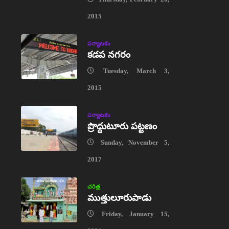
2015
పర్యాటకం
కడప నగరం
Tuesday, March 3,
2015
పర్యాటకం
ప్రొద్దుటూరు పట్టణం
Sunday, November 5,
2017
చరిత్ర
ముత్తులూరుపాడు
Friday, January 15,