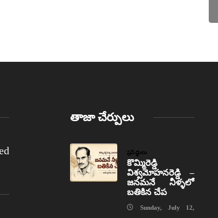
తాజా చేర్పులు
ed
ప్రసిద్ధులు
కొమ్మిరెడ్డి
విశ్వమోహనరెడ్డి –
జనమనే నీళ్ళలో
బతికిన చేప
Sunday, July 12,