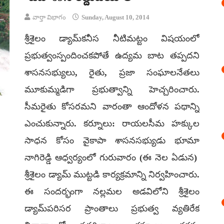
వార్తా విభాగం
Sunday, August 10, 2014
శ్రీశైలం డ్యామ్‌కనీస నీటిమట్టం విషయంలో
ప్రభుత్వంస్పందించకపోతే ఉద్యమ బాట తప్పదని
శాసనసభ్యులు, రైతు, ప్రజా సంఘాలనేతలు
మూకుమ్మడిగా ప్రభుత్వాన్ని హెచ్చరించారు.
సీమరైతు కోసరమని వారంతా ఆందోళన పథాన్ని
ఎంచుకున్నారు. కర్నూలు: రాయలసీమ హక్కుల
సాధన కోసం వైకాపా శాసనసభ్యుడు భూమా
నాగిరెడ్డి ఆధ్వర్యంలో గురువారం (ఈ నెల ఏడున)
శ్రీశైలం డ్యామ్ ముట్టడి కార్యక్రమాన్ని నిర్వహించారు.
ఈ సందర్భంగా నల్లమల అడవిలోని శ్రీశైలం
డ్యామ్‌పరిసర ప్రాంతాలు ప్రభుత్వ వ్యతిరేక