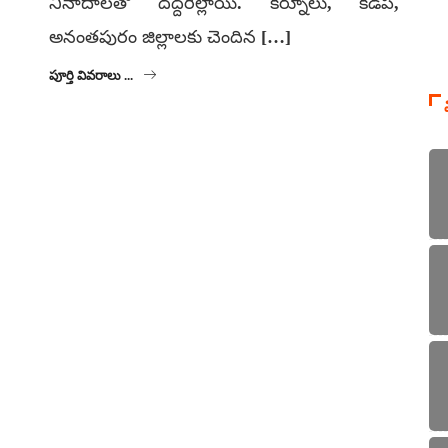
నినాదాలతో దద్దరిల్లాయి. కర్నూలు, కడప,
అనంతపురం జిల్లాలకు చెందిన […]
పూర్తి వివరాలు ...