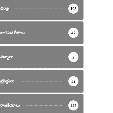
చరిత్ర
103
జానపద గీతాలు
47
పద్యాలు
2
ప్రసిద్ధులు
52
రాజకీయాలు
247