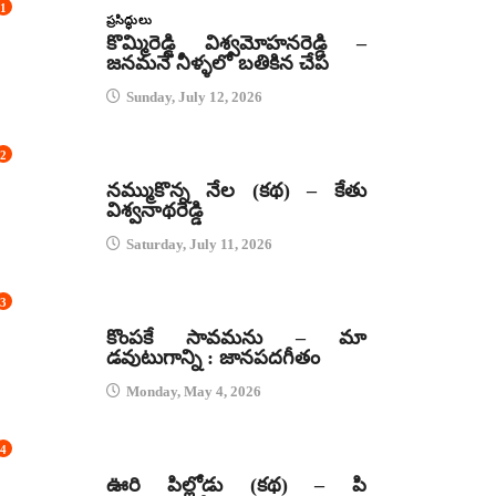
1
ప్రసిద్ధులు
కొమ్మిరెడ్డి విశ్వమోహనరెడ్డి –
జనమనే నీళ్ళలో బతికిన చేప
Sunday, July 12, 2026
2
కథలు
నమ్ముకొన్న నేల (కథ) – కేతు
విశ్వనాథరెడ్డి
Saturday, July 11, 2026
3
జానపద గీతాలు
కొంపకే సావమను – మా
డవుటుగాన్ని : జానపదగీతం
Monday, May 4, 2026
4
కథలు
ఊరి పిల్లోడు (కథ) – పి