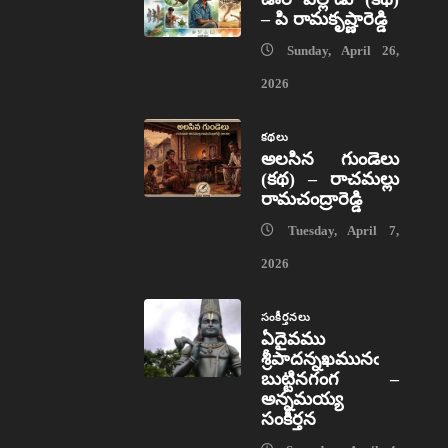
– పి రామకృష్ణారెడ్డి
Sunday, April 26,
2026
కథలు
అలసిన గుండెలు
(కథ) – రాచమల్లు
రామచంద్రారెడ్డి
Tuesday, April 7,
2026
సంకీర్తనలు
ఏదైవము
శ్రీపాదన్నఖమునఁ
బుట్టినగంగ –
అన్నమయ్య
సంకీర్తన