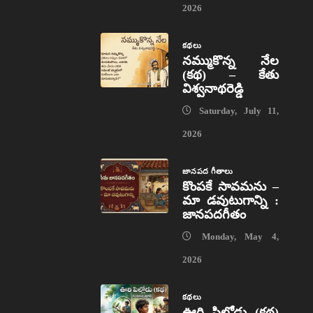
2026
కథలు
నమ్ముకొన్న నేల
(కథ) – కేతు
విశ్వనాథరెడ్డి
Saturday, July 11,
2026
జానపద గీతాలు
కొంపకే సావమను –
మా డవుటుగాన్ని :
జానపదగీతం
Monday, May 4,
2026
కథలు
ఊరి పిల్లోడు (కథ)