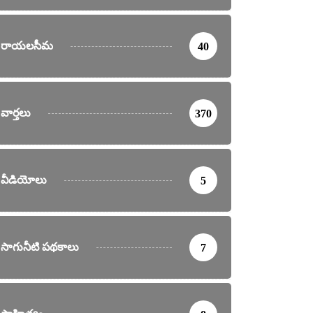
రాయలసీమ
40
వార్తలు
370
వీడియోలు
5
సాగునీటి పథకాలు
7