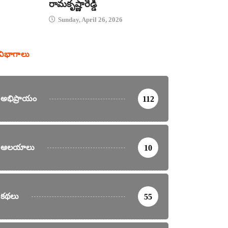
రామకృష్ణారెడ్డి
Sunday, April 26, 2026
విభాగాలు
అభిప్రాయం
112
ఆలయాలు
10
కథలు
55