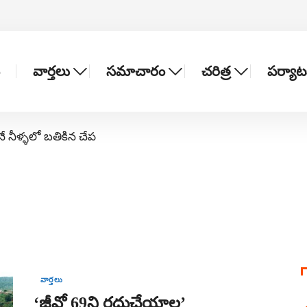
వార్తలు
సమాచారం
చరిత్ర
పర్యా
నే నీళ్ళలో బతికిన చేప
వార్తలు
‘జీవో 69ని రద్దుచేయాల’