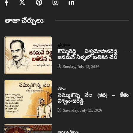
తాజా చేర్పులు
ప్రసిద్ధులు
కొమ్మిరెడ్డి విశ్వమోహనరెడ్డి –
జనమనే నీళ్ళలో బతికిన చేప
Sunday, July 12, 2026
కథలు
నమ్ముకొన్న నేల (కథ) – కేతు
విశ్వనాథరెడ్డి
Saturday, July 11, 2026
జానపద గీతాలు