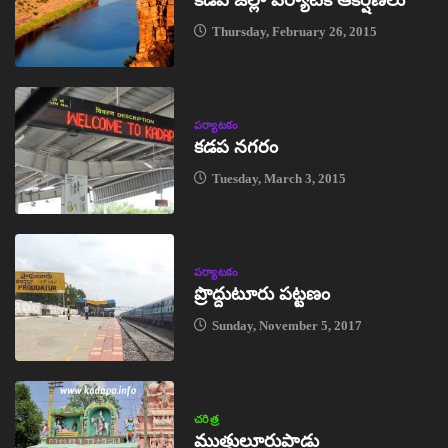
Thursday, February 26, 2015
పర్యాటకం
కడప నగరం
Tuesday, March 3, 2015
పర్యాటకం
ప్రొద్దుటూరు పట్టణం
Sunday, November 5, 2017
చరిత్ర
ముత్తులూరుపాడు