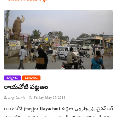
పర్యాటకం
సమాచారం
రాయచోటి పట్టణం
వార్తా విభాగం
Friday, May 25, 2018
రాయచోటి (ఆంగ్లం: Rayachoti ఉర్దూ: ریچارچی), వైఎస్ఆర్