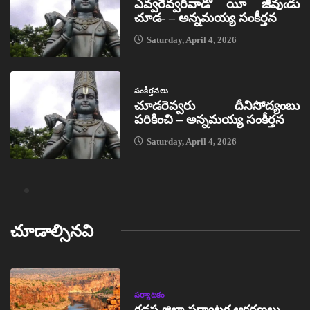
ఎవ్వరెవ్వరివాడో యీ జీవుఁడు
చూడ- – అన్నమయ్య సంకీర్తన
Saturday, April 4, 2026
సంకీర్తనలు
చూడరెవ్వరు దీనిసోద్యంబు
పరికించి – అన్నమయ్య సంకీర్తన
Saturday, April 4, 2026
చూడాల్సినవి
పర్యాటకం
కడప జిల్లా పర్యాటక ఆకర్షణలు