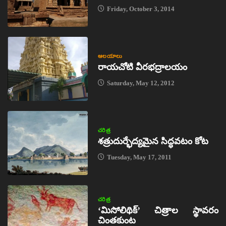
Friday, October 3, 2014
ఆలయాలు
రాయచోటి వీరభద్రాలయం
Saturday, May 12, 2012
చరిత్ర
శత్రుదుర్భేద్యమైన సిద్ధవటం కోట
Tuesday, May 17, 2011
చరిత్ర
‘మిసోలిథిక్‌’ చిత్రాల స్థావరం
చింతకుంట