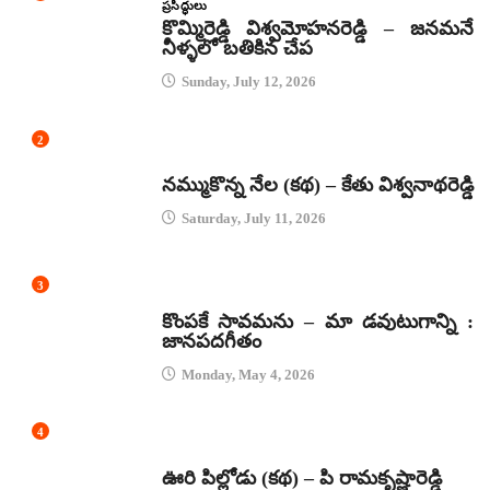
ప్రసిద్ధులు
కొమ్మిరెడ్డి విశ్వమోహనరెడ్డి – జనమనే
నీళ్ళలో బతికిన చేప
Sunday, July 12, 2026
2
కథలు
నమ్ముకొన్న నేల (కథ) – కేతు విశ్వనాథరెడ్డి
Saturday, July 11, 2026
3
జానపద గీతాలు
కొంపకే సావమను – మా డవుటుగాన్ని :
జానపదగీతం
Monday, May 4, 2026
4
కథలు
ఊరి పిల్లోడు (కథ) – పి రామకృష్ణారెడ్డి