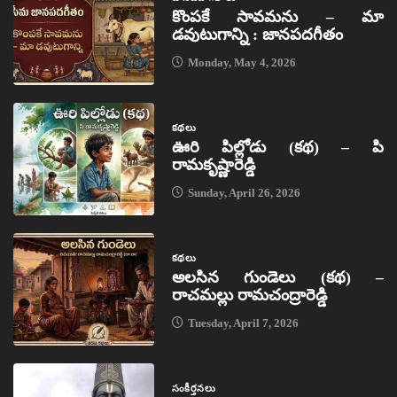
కొంపకే సావమను – మా
డవుటుగాన్ని : జానపదగీతం
Monday, May 4, 2026
కథలు
ఊరి పిల్లోడు (కథ) – పి
రామకృష్ణారెడ్డి
Sunday, April 26, 2026
కథలు
అలసిన గుండెలు (కథ) –
రాచమల్లు రామచంద్రారెడ్డి
Tuesday, April 7, 2026
సంకీర్తనలు