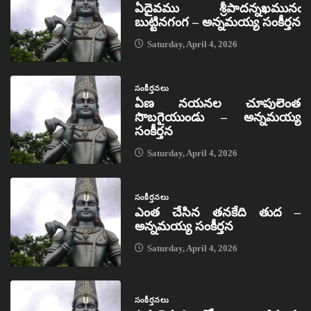
ఏదైవము శ్రీపాదన్నఖమునఁ
బుట్టినగంగ – అన్నమయ్య సంకీర్తన
Saturday, April 4, 2026
సంకీర్తనలు
ఏణ నయనల చూపులెంత
సొబగైయుండు – అన్నమయ్య
సంకీర్తన
Saturday, April 4, 2026
సంకీర్తనలు
ఎంత చేసిన తనకేది తుద –
అన్నమయ్య సంకీర్తన
Saturday, April 4, 2026
సంకీర్తనలు