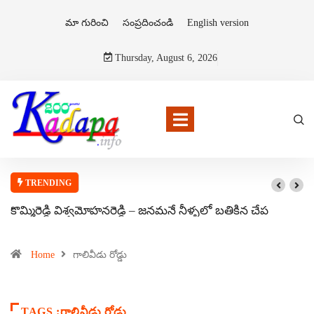
మా గురించి
సంప్రదించండి
English version
Thursday, August 6, 2026
TRENDING
కొమ్మిరెడ్డి విశ్వమోహనరెడ్డి – జనమనే నీళ్ళలో బతికిన చేప
Home
గాలివీడు రోడ్డు
TAGS :గాలివీడు రోడ్డు