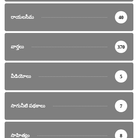
రాయలసీమ
40
వార్తలు
370
వీడియోలు
5
సాగునీటి పథకాలు
7
సాహిత్యం
8