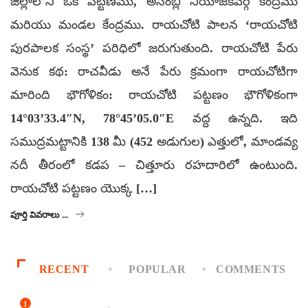
జిల్లాలోని ఒక పట్టణము, అసెంబ్లీ నియోజకవర్గ కేంద్రము
మరియు మండల కేంద్రము. రాయచోటి పాలన ‘రాయచోటి
పురపాలక సంస్థ’ పరిధిలో జరుగుతుంది. రాయచోటి పేరు
వెనుక కథ: రాచవీడు అనే పేరు క్రమంగా రాయచోటిగా
మారింది భౌగోళికం: రాయచోటి పట్టణం భౌగోళికంగా
14°03’33.4″N, 78°45’05.0″E వద్ద ఉన్నది. ఇది
సముద్రమట్టానికి 138 మీ (452 అడుగుల) ఎత్తులో, మాండవ్య
నదీ తీరంలో కడప – చిత్తూరు రహదారిలో ఉంటుంది.
రాయచోటి పట్టణం యొక్క […]
పూర్తి వివరాలు ...
RECENT
POPULAR
COMMENTS
1