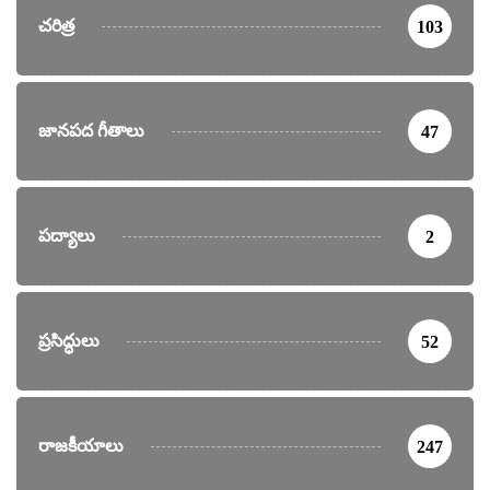
చరిత్ర
103
జానపద గీతాలు
47
పద్యాలు
2
ప్రసిద్ధులు
52
రాజకీయాలు
247