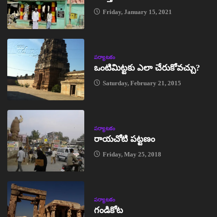
Friday, January 15, 2021
పర్యాటకం
ఒంటిమిట్టకు ఎలా చేరుకోవచ్చు?
Saturday, February 21, 2015
పర్యాటకం
రాయచోటి పట్టణం
Friday, May 25, 2018
పర్యాటకం
గండికోట