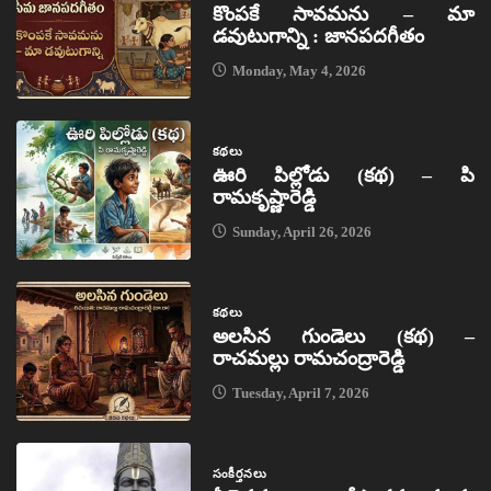
కొంపకే సావమను – మా
డవుటుగాన్ని : జానపదగీతం
Monday, May 4, 2026
కథలు
ఊరి పిల్లోడు (కథ) – పి
రామకృష్ణారెడ్డి
Sunday, April 26, 2026
కథలు
అలసిన గుండెలు (కథ) –
రాచమల్లు రామచంద్రారెడ్డి
Tuesday, April 7, 2026
సంకీర్తనలు