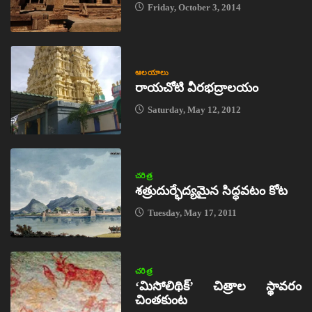
Friday, October 3, 2014
ఆలయాలు
రాయచోటి వీరభద్రాలయం
Saturday, May 12, 2012
చరిత్ర
శత్రుదుర్భేద్యమైన సిద్ధవటం కోట
Tuesday, May 17, 2011
చరిత్ర
‘మిసోలిథిక్‌’ చిత్రాల స్థావరం
చింతకుంట