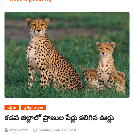
పల్లెలు
ప్రత్యేక వార్తలు
కడప జిల్లాలో ప్రాణుల పేర్లు కలిగిన ఊర్లు
వార్తా విభాగం
Sunday, June 10, 2018