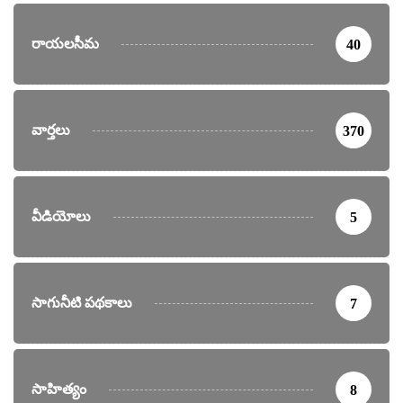
రాయలసీమ
40
వార్తలు
370
వీడియోలు
5
సాగునీటి పథకాలు
7
సాహిత్యం
8