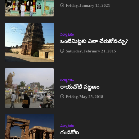
Friday, January 15, 2021
పర్యాటకం
ఒంటిమిట్టకు ఎలా చేరుకోవచ్చు?
Saturday, February 21, 2015
పర్యాటకం
రాయచోటి పట్టణం
Friday, May 25, 2018
పర్యాటకం
గండికోట