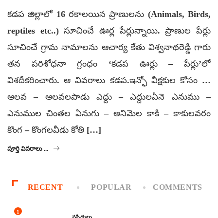
కడప జిల్లాలో 16 రకాలయిన ప్రాణులను (Animals, Birds,
reptiles etc..) సూచించే ఊర్ల పేర్లున్నాయి. ప్రాణుల పేర్లు
సూచించే గ్రామ నామాలను ఆచార్య కేతు విశ్వనాథరెడ్డి గారు
తన పరిశోధనా గ్రంధం ‘కడప ఊర్లు – పేర్లు’లో
విశదీకరించారు. ఆ వివరాలు కడప.ఇన్ఫో వీక్షకుల కోసం …
ఆలవ – ఆలవలపాడు ఎద్దు – ఎద్దులఏనె ఎనుము –
ఎనుముల చింతల ఏనుగు – అనిమెల కాకి – కాకులవరం
కొంగ – కొంగలవీడు కోతి […]
పూర్తి వివరాలు ...
RECENT
POPULAR
COMMENTS
1
ప్రసిద్ధులు