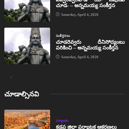
చూడ- – అన్నమయ్య సంకీర్తన
Saturday, April 4, 2026
సంకీర్తనలు
చూడరెవ్వరు దీనిసోద్యంబు
పరికించి – అన్నమయ్య సంకీర్తన
Saturday, April 4, 2026
చూడాల్సినవి
పర్యాటకం
కడప జిల్లా పర్యాటక ఆకర్షణలు