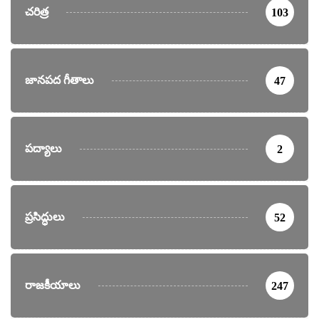
చరిత్ర
103
జానపద గీతాలు
47
పద్యాలు
2
ప్రసిద్ధులు
52
రాజకీయాలు
247