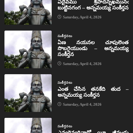
ఏదైవము శ్రీపాదన్నఖమునఁ
బుట్టినగంగ – అన్నమయ్య సంకీర్తన
Saturday, April 4, 2026
సంకీర్తనలు
ఏణ నయనల చూపులెంత
సొబగైయుండు – అన్నమయ్య
సంకీర్తన
Saturday, April 4, 2026
సంకీర్తనలు
ఎంత చేసిన తనకేది తుద –
అన్నమయ్య సంకీర్తన
Saturday, April 4, 2026
సంకీర్తనలు
ఎవ్వరెవ్వరివాడో యీ జీవుఁడు