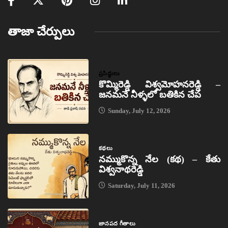
తాజా చేర్పులు
ప్రసిద్ధులు
కొమ్మిరెడ్డి విశ్వమోహనరెడ్డి –
జనమనే నీళ్ళలో బతికిన చేప
Sunday, July 12, 2026
కథలు
నమ్ముకొన్న నేల (కథ) – కేతు
విశ్వనాథరెడ్డి
Saturday, July 11, 2026
జానపద గీతాలు