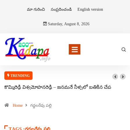
మా గురించి
సంప్రదించండి
English version
Saturday, August 8, 2026
TRENDING
కొమ్మిరెడ్డి విశ్వమోహనరెడ్డి – జనమనే నీళ్ళలో బతికిన చేప
Home
గద్దలరేవు పల్లి
TAGS :గద్దలరేవు పల్లి