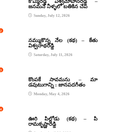
కొమ్మిరెడ్డి విశ్వమోహనరెడ్డి –
జనమనే నీళ్ళలో బతికిన చేప
Sunday, July 12, 2026
2
కథలు
నమ్ముకొన్న నేల (కథ) – కేతు
విశ్వనాథరెడ్డి
Saturday, July 11, 2026
3
జానపద గీతాలు
కొంపకే సావమను – మా
డవుటుగాన్ని : జానపదగీతం
Monday, May 4, 2026
4
కథలు
ఊరి పిల్లోడు (కథ) – పి
రామకృష్ణారెడ్డి