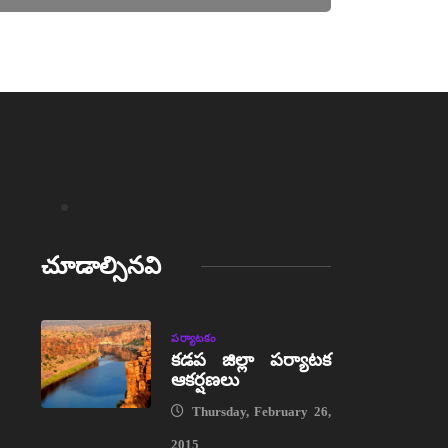
చూడాల్సినవి
పర్యాటకం
కడప జిల్లా పర్యాటక
ఆకర్షణలు
Thursday, February 26,
2015