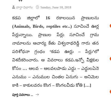
వార్తా విభాగం
Sunday, June 10, 2018
కడప జిల్లాలో 16 రకాలయిన ప్రాణులను
(Animals, Birds, reptiles etc..) సూచించే ఊర్ల
పేర్లున్నాయి. ప్రాణుల పేర్లు సూచించే గ్రామ
నామాలను ఆచార్య కేతు విశ్వనాథరెడ్డి గారు తన
పరిశోధనా గ్రంధం ‘కడప ఊర్లు – పేర్లు’లో
విశదీకరించారు. ఆ వివరాలు కడప.ఇన్ఫో వీక్షకుల
కోసం … ఆలవ – ఆలవలపాడు ఎద్దు – ఎద్దులఏనె
ఎనుము – ఎనుముల చింతల ఏనుగు – అనిమెల
కాకి – కాకులవరం కొంగ – కొంగలవీడు కోతి […]
పూర్తి వివరాలు ...