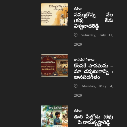
కథలు
నమ్ముకొన్న నేల
(కథ) – కేతు
విశ్వనాథరెడ్డి
Saturday, July 11,
2026
జానపద గీతాలు
కొంపకే సావమను –
మా డవుటుగాన్ని :
జానపదగీతం
Monday, May 4,
2026
కథలు
ఊరి పిల్లోడు (కథ)
– పి రామకృష్ణారెడ్డి