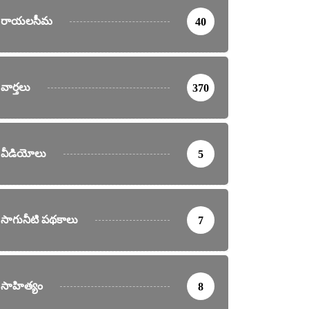
రాయలసీమ
40
వార్తలు
370
వీడియోలు
5
సాగునీటి పథకాలు
7
సాహిత్యం
8