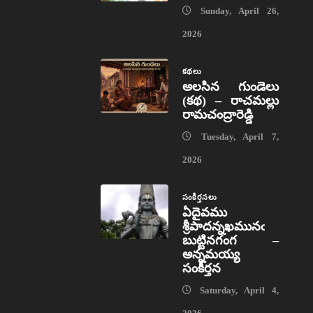
Sunday, April 26,
2026
కథలు
అలసిన గుండెలు
(కథ) – రాచమల్లు
రామచంద్రారెడ్డి
Tuesday, April 7,
2026
సంకీర్తనలు
ఏదైవము
శ్రీపాదన్నఖమునఁ
బుట్టినగంగ –
అన్నమయ్య
సంకీర్తన
Saturday, April 4,