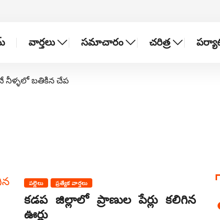
్
వార్తలు
సమాచారం
చరిత్ర
పర్య
నే నీళ్ళలో బతికిన చేప
పల్లెలు
ప్రత్యేక వార్తలు
కడప జిల్లాలో ప్రాణుల పేర్లు కలిగిన
ఊర్లు