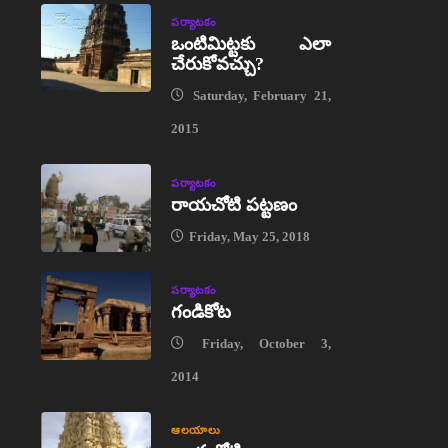
పర్యాటకం
ఒంటిమిట్టకు ఎలా
చేరుకోవచ్చు?
Saturday, February 21,
2015
పర్యాటకం
రాయచోటి పట్టణం
Friday, May 25, 2018
పర్యాటకం
గండికోట
Friday, October 3,
2014
ఆలయాలు