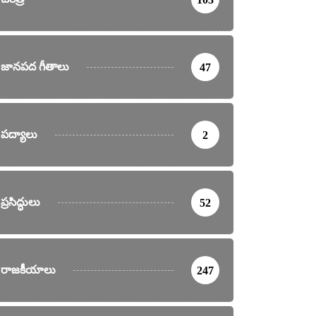
జానపద గీతాలు
47
పద్యాలు
2
ప్రసిద్ధులు
52
రాజకీయాలు
247