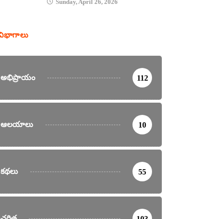
Sunday, April 26, 2026
విభాగాలు
అభిప్రాయం
112
ఆలయాలు
10
కథలు
55
చరిత్ర
103