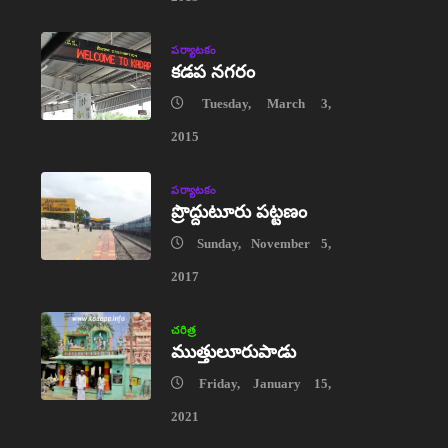
పర్యాటకం
కడప నగరం
Tuesday, March 3,
2015
పర్యాటకం
ప్రొద్దుటూరు పట్టణం
Sunday, November 5,
2017
చరిత్ర
ముత్తులూరుపాడు
Friday, January 15,
2021