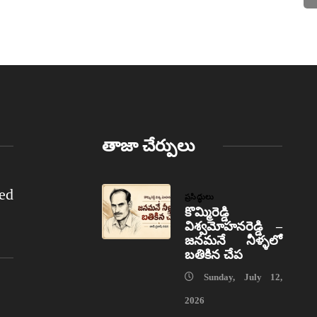
తాజా చేర్పులు
ed
ప్రసిద్ధులు
కొమ్మిరెడ్డి
విశ్వమోహనరెడ్డి –
జనమనే నీళ్ళలో
బతికిన చేప
Sunday, July 12,
2026