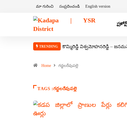
మా గురించి
సంప్రదించండి
English version
హోమ
కొమ్మిరెడ్డి విశ్వమోహనరెడ్డి – జనమ
TRENDING
Home
గద్దలరేవుపల్లె
TAGS :గద్దలరేవుపల్లె