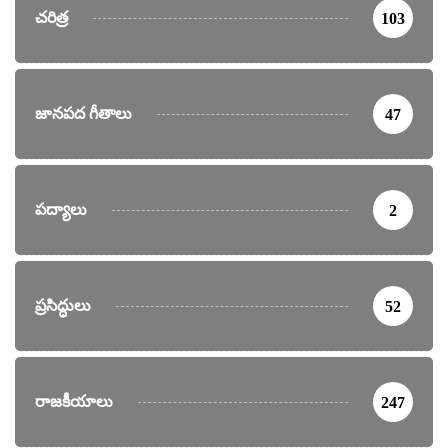
చరిత్ర
103
జానపద గీతాలు
47
పద్యాలు
2
ప్రసిద్ధులు
52
రాజకీయాలు
247