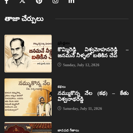
తాజా చేర్పులు
ప్రసిద్ధులు
కొమ్మిరెడ్డి విశ్వమోహనరెడ్డి –
జనమనే నీళ్ళలో బతికిన చేప
Sunday, July 12, 2026
కథలు
నమ్ముకొన్న నేల (కథ) – కేతు
విశ్వనాథరెడ్డి
Saturday, July 11, 2026
జానపద గీతాలు