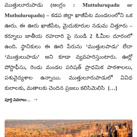
ముత్తులూరుపాడు (ఆంగ్లం : Muttulurupadu or
Muthulurupadu) – కడప జిల్లా ఖాజీపేట మండలంలోని ఒక
ఊరు. ఈ ఊరు ఖాజీపేట, మైదుకూరుల నడుమ చిత్తూరు –
కర్నూలు జాతీయ రహదారి పై నుండి 2 కి.మీల దూరంలో
ఉంది. స్థానికులు ఈ ఊరి పేరును ‘ముత్తులపాడు’ లేదా
‘ముత్తులుపాడు’ అని కూడా వ్యవహరిస్తుంటారు. ఊర్లో
పోస్టాఫీసు, రెండు మండల పరిషత్ ప్రాధమిక పాఠశాలలు,
పశువైద్యశాల ఉన్నాయి. ముత్తులూరుపాడులో వివిధ
కులాలకు, మతాలకు చెందిన ప్రజలు కలిసిమెలిసి […]
పూర్తి వివరాలు ...