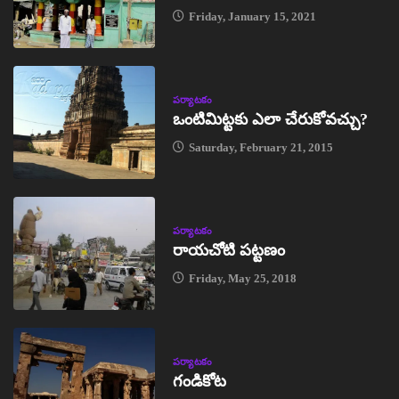
Friday, January 15, 2021
పర్యాటకం
ఒంటిమిట్టకు ఎలా చేరుకోవచ్చు?
Saturday, February 21, 2015
పర్యాటకం
రాయచోటి పట్టణం
Friday, May 25, 2018
పర్యాటకం
గండికోట