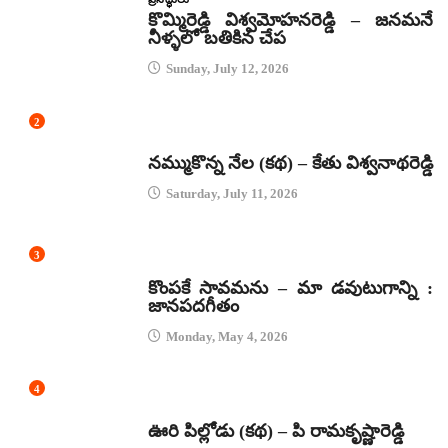
కొమ్మిరెడ్డి విశ్వమోహనరెడ్డి – జనమనే
నీళ్ళలో బతికిన చేప
Sunday, July 12, 2026
2
కథలు
నమ్ముకొన్న నేల (కథ) – కేతు విశ్వనాథరెడ్డి
Saturday, July 11, 2026
3
జానపద గీతాలు
కొంపకే సావమను – మా డవుటుగాన్ని :
జానపదగీతం
Monday, May 4, 2026
4
కథలు
ఊరి పిల్లోడు (కథ) – పి రామకృష్ణారెడ్డి