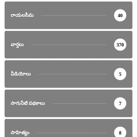
రాయలసీమ
40
వార్తలు
370
వీడియోలు
5
సాగునీటి పథకాలు
7
సాహిత్యం
8