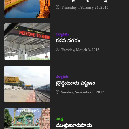
Thursday, February 26, 2015
పర్యాటకం
కడప నగరం
Tuesday, March 3, 2015
పర్యాటకం
ప్రొద్దుటూరు పట్టణం
Sunday, November 5, 2017
చరిత్ర
ముత్తులూరుపాడు