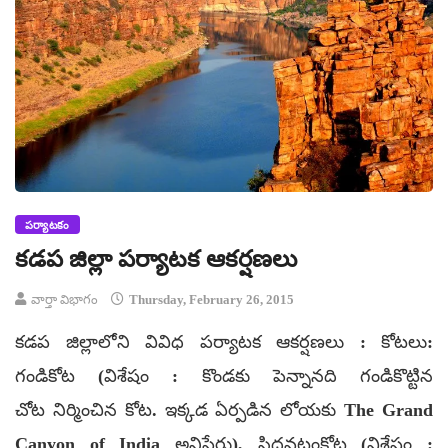
పర్యాటకం
కడప జిల్లా పర్యాటక ఆకర్షణలు
వార్తా విభాగం
Thursday, February 26, 2015
కడప జిల్లాలోని వివిధ పర్యాటక ఆకర్షణలు : కోటలు:
గండికోట (విశేషం : కొండకు పెన్నానది గండికొట్టిన
చోట నిర్మించిన కోట. ఇక్కడ ఏర్పడిన లోయకు The Grand
Canyon of India అనిపేరు), సిద్ధవటంకోట (విశేషం :