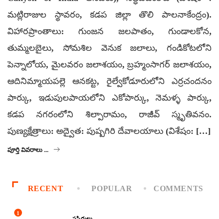
మట్లిరాజుల స్థావరం, కడప జిల్లా తొలి పాలనాకేంద్రం).
విహారప్రాంతాలు: గుంజన జలపాతం, గుండాలకోన,
తుమ్మలబైలు, సోమశిల వెనుక జలాలు, గండికోటలోని
పెన్నాలోయ, మైలవరం జలాశయం, బ్రహ్మంసాగర్ జలాశయం,
ఆదినిమ్మాయపల్లె ఆనకట్ట, రైల్వేకోడూరులోని ఎర్రచందనం
పార్కు, ఇడుపులపాయలోని ఎకోపార్కు, నెమళ్ళ పార్కు,
కడప నగరంలోని శిల్పారామం, రాజీవ్ స్మృతివనం.
పుణ్యక్షేత్రాలు: అద్వైత: పుష్పగిరి దేవాలయాలు (విశేషం: […]
పూర్తి వివరాలు ...
RECENT
POPULAR
COMMENTS
1
ప్రసిద్ధులు