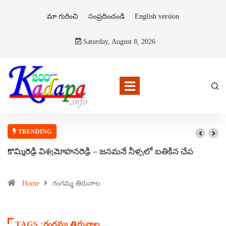
మా గురించి
సంప్రదించండి
English version
Saturday, August 8, 2026
TRENDING
కొమ్మిరెడ్డి విశ్వమోహనరెడ్డి – జనమనే నీళ్ళలో బతికిన చేప
Home
గంగమ్మ తిరునాల
TAGS :గంగమ్మ తిరునాల