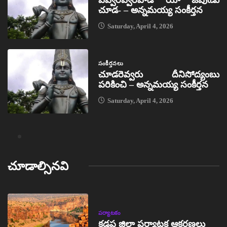
చూడ- – అన్నమయ్య సంకీర్తన
Saturday, April 4, 2026
సంకీర్తనలు
చూడరెవ్వరు దీనిసోద్యంబు
పరికించి – అన్నమయ్య సంకీర్తన
Saturday, April 4, 2026
చూడాల్సినవి
పర్యాటకం
కడప జిల్లా పర్యాటక ఆకర్షణలు