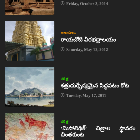
Friday, October 3, 2014
ఆలయాలు
రాయచోటి వీరభద్రాలయం
Saturday, May 12, 2012
చరిత్ర
శత్రుదుర్భేద్యమైన సిద్ధవటం కోట
Tuesday, May 17, 2011
చరిత్ర
‘మిసోలిథిక్‌’ చిత్రాల స్థావరం
చింతకుంట