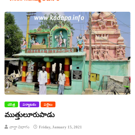
చరిత్ర
పర్యాటకం
పల్లెలు
ముత్తులూరుపాడు
వార్తా విభాగం
Friday, January 15, 2021