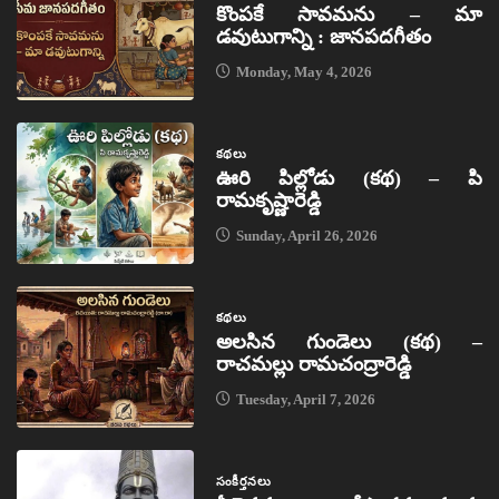
కొంపకే సావమను – మా
డవుటుగాన్ని : జానపదగీతం
Monday, May 4, 2026
కథలు
ఊరి పిల్లోడు (కథ) – పి
రామకృష్ణారెడ్డి
Sunday, April 26, 2026
కథలు
అలసిన గుండెలు (కథ) –
రాచమల్లు రామచంద్రారెడ్డి
Tuesday, April 7, 2026
సంకీర్తనలు