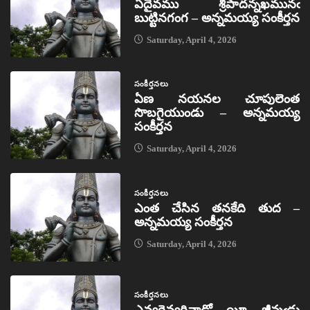
ఏదైవము శ్రీపాదన్నఖమునఁ
బుట్టినగంగ – అన్నమయ్య సంకీర్తన
Saturday, April 4, 2026
సంకీర్తనలు
ఏణ నయనల చూపులెంత
సొబగైయుండు – అన్నమయ్య
సంకీర్తన
Saturday, April 4, 2026
సంకీర్తనలు
ఎంత చేసిన తనకేది తుద –
అన్నమయ్య సంకీర్తన
Saturday, April 4, 2026
సంకీర్తనలు
ఎవ్వరెవ్వరివాడో యీ జీవుఁడు