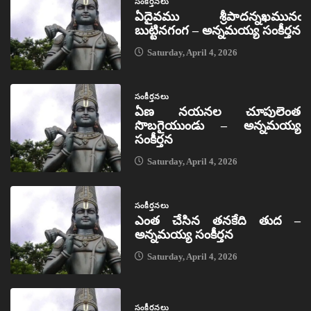
సంకీర్తనలు
ఏదైవము శ్రీపాదన్నఖమునఁ
బుట్టినగంగ – అన్నమయ్య సంకీర్తన
Saturday, April 4, 2026
సంకీర్తనలు
ఏణ నయనల చూపులెంత
సొబగైయుండు – అన్నమయ్య
సంకీర్తన
Saturday, April 4, 2026
సంకీర్తనలు
ఎంత చేసిన తనకేది తుద –
అన్నమయ్య సంకీర్తన
Saturday, April 4, 2026
సంకీర్తనలు