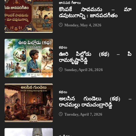
జానపద గీతాలు
కొంపకే సావమను – మా
డవుటుగాన్ని : జానపదగీతం
Monday, May 4, 2026
కథలు
ఊరి పిల్లోడు (కథ) – పి
రామకృష్ణారెడ్డి
Sunday, April 26, 2026
కథలు
అలసిన గుండెలు (కథ) –
రాచమల్లు రామచంద్రారెడ్డి
Tuesday, April 7, 2026