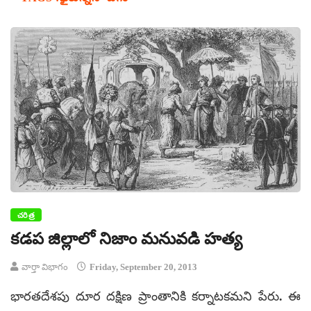
చరిత్ర
కడప జిల్లాలో నిజాం మనువడి హత్య
వార్తా విభాగం
Friday, September 20, 2013
భారతదేశపు దూర దక్షిణ ప్రాంతానికి కర్నాటకమని పేరు. ఈ