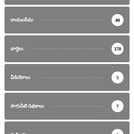
రాయలసీమ
40
వార్తలు
370
వీడియోలు
5
సాగునీటి పథకాలు
7