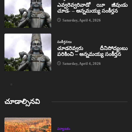
ఎవ్వరెవ్వరివాడో యీ జీవుఁడు
చూడ- – అన్నమయ్య సంకీర్తన
Saturday, April 4, 2026
సంకీర్తనలు
చూడరెవ్వరు దీనిసోద్యంబు
పరికించి – అన్నమయ్య సంకీర్తన
Saturday, April 4, 2026
చూడాల్సినవి
పర్యాటకం