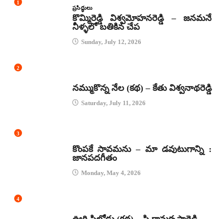
1
ప్రసిద్ధులు
కొమ్మిరెడ్డి విశ్వమోహనరెడ్డి – జనమనే
నీళ్ళలో బతికిన చేప
Sunday, July 12, 2026
2
కథలు
నమ్ముకొన్న నేల (కథ) – కేతు విశ్వనాథరెడ్డి
Saturday, July 11, 2026
3
జానపద గీతాలు
కొంపకే సావమను – మా డవుటుగాన్ని :
జానపదగీతం
Monday, May 4, 2026
4
కథలు
ఊరి పిల్లోడు (కథ) – పి రామకృష్ణారెడ్డి