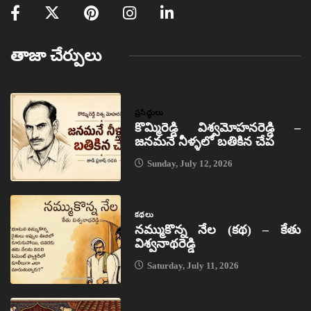
తాజా చేర్పులు
ప్రసిద్ధులు
కొమ్మిరెడ్డి విశ్వమోహనరెడ్డి –
జనమనే నీళ్ళలో బతికిన చేప
Sunday, July 12, 2026
కథలు
నమ్ముకొన్న నేల (కథ) – కేతు
విశ్వనాథరెడ్డి
Saturday, July 11, 2026