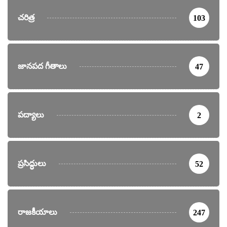
చరిత్ర
103
జానపద గీతాలు
47
పద్యాలు
2
ప్రసిద్ధులు
52
రాజకీయాలు
247