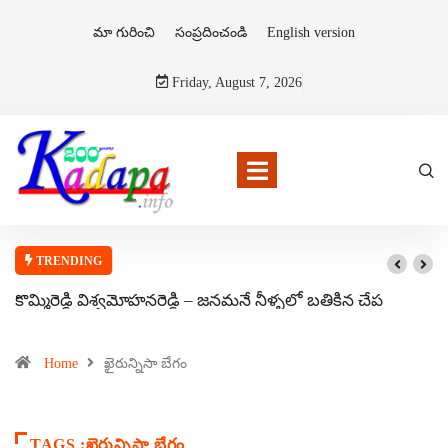
మా గురించి
సంప్రదించండి
English version
Friday, August 7, 2026
TRENDING
కొమ్మిరెడ్డి విశ్వమోహనరెడ్డి – జనమనే నీళ్ళలో బతికిన చేప
Home
ఖైరున్నిసా బేగం
TAGS :ఖైరున్నిసా బేగం