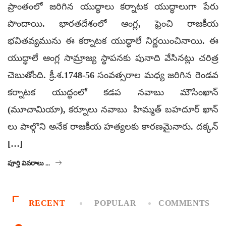
ప్రాంతంలో జరిగిన యుద్ధాలు కర్నాటక యుద్ధాలుగా పేరు
పొందాయి. భారతదేశంలో ఆంగ్ల, ఫ్రెంచి రాజకీయ
భవితవ్యమును ఈ కర్నాటక యుద్ధాలే నిర్ణయించినాయి. ఈ
యుద్ధాలే ఆంగ్ల సామ్రాజ్య స్థాపనకు పునాది వేసినట్లు చరిత్ర
చెబుతోంది. క్రీ.శ.1748-56 సంవత్సరాల మధ్య జరిగిన రెండవ
కర్నాటక యుద్ధంలో కడప నవాబు మౌసింఖాన్
(మూచామియా), కర్నూలు నవాబు హిమ్మత్ బహదూర్ ఖాన్
లు పాల్గొని అనేక రాజకీయ హత్యలకు కారణమైనారు. దక్కన్
[…]
పూర్తి వివరాలు ...
RECENT
POPULAR
COMMENTS