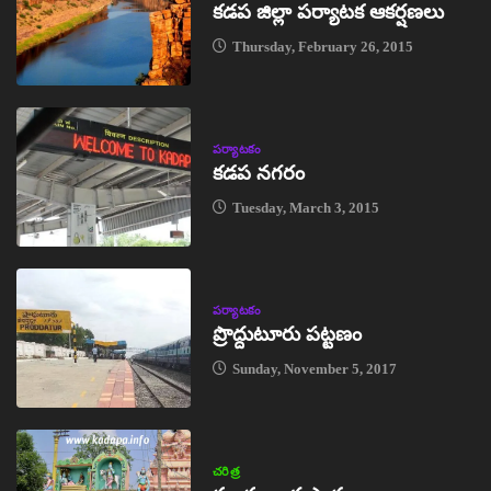
కడప జిల్లా పర్యాటక ఆకర్షణలు
Thursday, February 26, 2015
పర్యాటకం
కడప నగరం
Tuesday, March 3, 2015
పర్యాటకం
ప్రొద్దుటూరు పట్టణం
Sunday, November 5, 2017
చరిత్ర