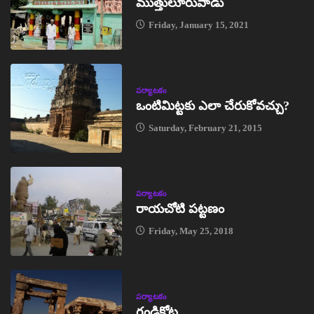
ముత్తులూరుపాడు
Friday, January 15, 2021
పర్యాటకం
ఒంటిమిట్టకు ఎలా చేరుకోవచ్చు?
Saturday, February 21, 2015
పర్యాటకం
రాయచోటి పట్టణం
Friday, May 25, 2018
పర్యాటకం
గండికోట