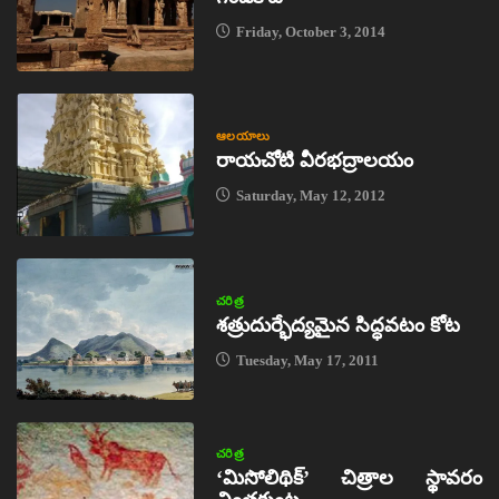
Friday, October 3, 2014
ఆలయాలు
రాయచోటి వీరభద్రాలయం
Saturday, May 12, 2012
చరిత్ర
శత్రుదుర్భేద్యమైన సిద్ధవటం కోట
Tuesday, May 17, 2011
చరిత్ర
‘మిసోలిథిక్‌’ చిత్రాల స్థావరం