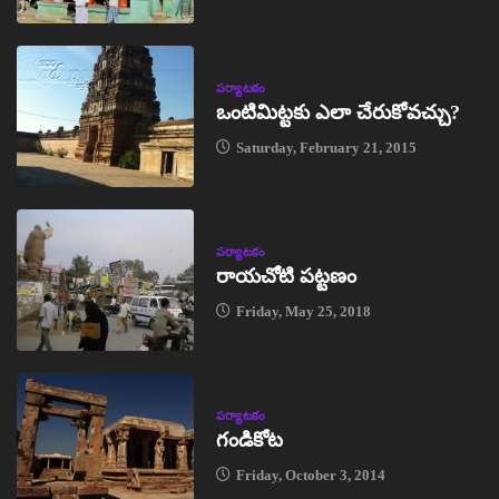
పర్యాటకం
ఒంటిమిట్టకు ఎలా చేరుకోవచ్చు?
Saturday, February 21, 2015
పర్యాటకం
రాయచోటి పట్టణం
Friday, May 25, 2018
పర్యాటకం
గండికోట
Friday, October 3, 2014