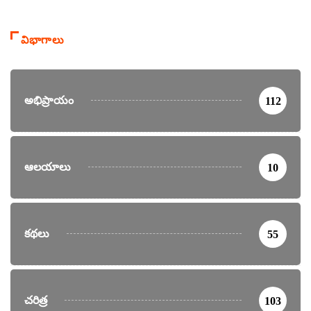
విభాగాలు
అభిప్రాయం
112
ఆలయాలు
10
కథలు
55
చరిత్ర
103