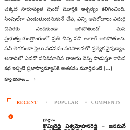
చక్కటి సారూప్యత వుందో మూర్తికి ఆశ్చర్యం కలిగించింది.
సింపుల్‌గా ఎండుతుందనుకునే చేప, ఎన్ని అవరోధాలు ఎదురై
చివరకు ఎండకుండా ఆగిపోతుందో మన
ప్రభుత్వయంత్రాంగంలో ప్రతి చిన్న పని అలాగే ఆగిపోతుంది.
పని తెగకుండా ఫైలు నడపడం పరిపాలనలో ప్రత్యేక నైపుణ్యం.
అనాదిలో ఎవడో పనికిమాలిన రాజును దెప్పి పొడుస్తూ రాసిన
కథ ఇప్పటి ప్రజాస్వామ్యానికి అతకడం మూర్తివంటి […]
పూర్తి వివరాలు ...
RECENT
POPULAR
COMMENTS
1
ప్రసిద్ధులు
కొమ్మిరెడ్డి విశ్వమోహనరెడ్డి – జనమనే