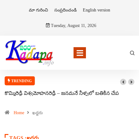
మా గురించి
సంప్రదించండి
English version
Tuesday, August 11, 2026
TRENDING
కొమ్మిరెడ్డి విశ్వమోహనరెడ్డి – జనమనే నీళ్ళలో బతికిన చేప
Home
ఖద్దరు
TAGS :ఖద్దరు