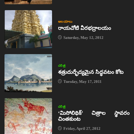
ఆలయాలు
రాయచోటి వీరభద్రాలయం
Saturday, May 12, 2012
చరిత్ర
శత్రుదుర్భేద్యమైన సిద్ధవటం కోట
Tuesday, May 17, 2011
చరిత్ర
‘మిసోలిథిక్‌’ చిత్రాల స్థావరం
చింతకుంట
Friday, April 27, 2012