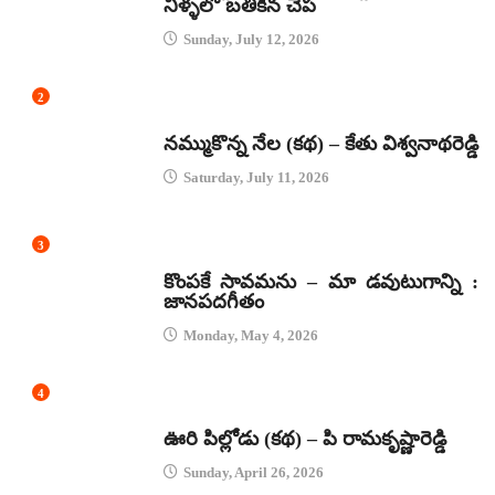
నీళ్ళలో బతికిన చేప
Sunday, July 12, 2026
2
కథలు
నమ్ముకొన్న నేల (కథ) – కేతు విశ్వనాథరెడ్డి
Saturday, July 11, 2026
3
జానపద గీతాలు
కొంపకే సావమను – మా డవుటుగాన్ని :
జానపదగీతం
Monday, May 4, 2026
4
కథలు
ఊరి పిల్లోడు (కథ) – పి రామకృష్ణారెడ్డి
Sunday, April 26, 2026