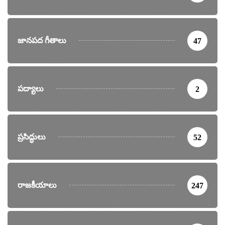
జానపద గీతాలు
47
పద్యాలు
2
ప్రసిద్ధులు
52
రాజకీయాలు
247