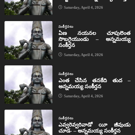
Saturday, April 4, 2026
సంకీర్తనలు
ఏణ నయనల చూపులెంత
సొబగైయుండు – అన్నమయ్య
సంకీర్తన
Saturday, April 4, 2026
సంకీర్తనలు
ఎంత చేసిన తనకేది తుద –
అన్నమయ్య సంకీర్తన
Saturday, April 4, 2026
సంకీర్తనలు
ఎవ్వరెవ్వరివాడో యీ జీవుఁడు
చూడ- – అన్నమయ్య సంకీర్తన