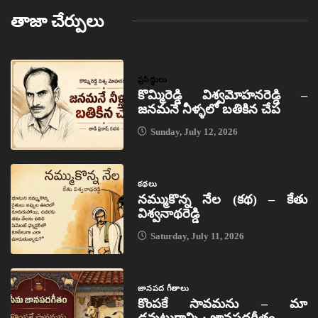
తాజా చేర్పులు
ప్రసిద్ధులు
కొమ్మిరెడ్డి విశ్వమోహనరెడ్డి –
జనమనే నీళ్ళలో బతికిన చేప
Sunday, July 12, 2026
కథలు
నమ్ముకొన్న నేల (కథ) – కేతు
విశ్వనాథరెడ్డి
Saturday, July 11, 2026
జానపద గీతాలు
కొంపకే సావమను – మా