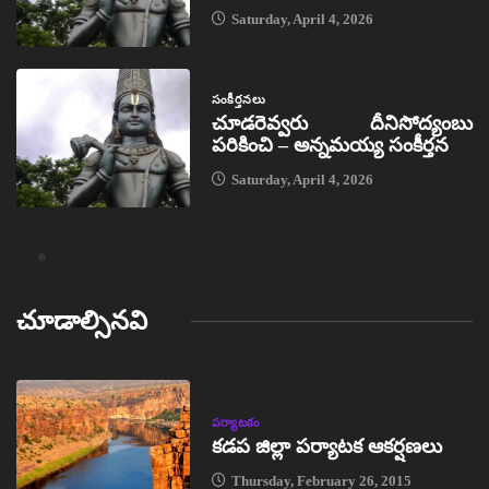
Saturday, April 4, 2026
సంకీర్తనలు
చూడరెవ్వరు దీనిసోద్యంబు
పరికించి – అన్నమయ్య సంకీర్తన
Saturday, April 4, 2026
చూడాల్సినవి
పర్యాటకం
కడప జిల్లా పర్యాటక ఆకర్షణలు
Thursday, February 26, 2015