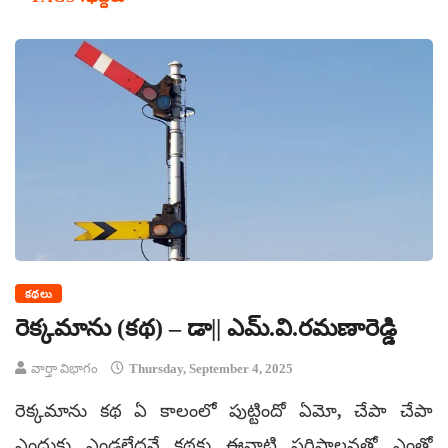
కథలు
రెక్కమాను (కథ) – డా|| ఎమ్‌.వి.రమణారెడ్డి
వార్తా విభాగం
Thursday, September 4, 2025
రెక్కమాను కథ ఏ కాలంలో పుట్టిందో ఏమో, చేపా చేపా
ఎందుకు ఎండలేదనే కథకు ఈనాటి పరిపాలనతో ఎంతో