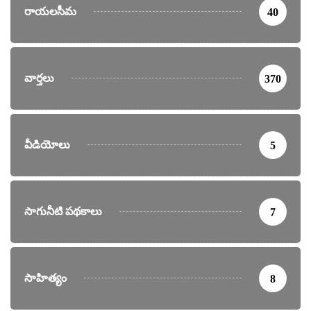
రాయలసీమ
40
వార్తలు
370
వీడియోలు
5
సాగునీటి పథకాలు
7
సాహిత్యం
8