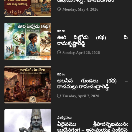
డవుటుగాన్ని : జానపదగీతం
Monday, May 4, 2026
కథలు
ఊరి పిల్లోడు (కథ) – పి
రామకృష్ణారెడ్డి
Sunday, April 26, 2026
కథలు
అలసిన గుండెలు (కథ) –
రాచమల్లు రామచంద్రారెడ్డి
Tuesday, April 7, 2026
సంకీర్తనలు
ఏదైవము శ్రీపాదన్నఖమునఁ
బుట్టినగంగ – అన్నమయ్య సంకీర్తన