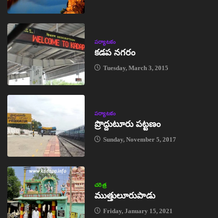
పర్యాటకం
కడప నగరం
Tuesday, March 3, 2015
పర్యాటకం
ప్రొద్దుటూరు పట్టణం
Sunday, November 5, 2017
చరిత్ర
ముత్తులూరుపాడు
Friday, January 15, 2021